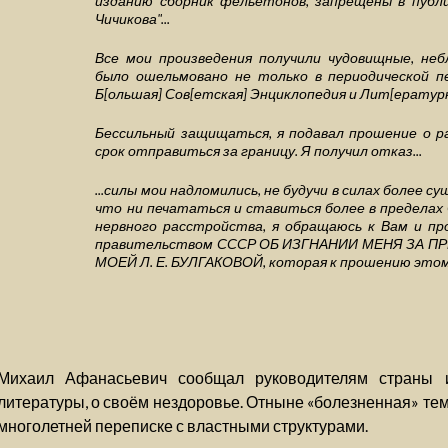
изданию сборник фельетонов, запрещены в публ
Чичикова"...
Все мои произведения получили чудовищные, не
было ошельмовано не только в периодической пе
Б[ольшая] Сов[етская] Энциклопедия и Лит[ератур
Бессильный защищаться, я подавал прошение о р
срок отправиться за границу. Я получил отказ...
...силы мои надломились, не будучи в силах более 
что ни печататься и ставиться более в пределах
нервного расстройства, я обращаюсь к Вам и п
правительством СССР ОБ ИЗГНАНИИ МЕНЯ ЗА 
МОЕЙ Л. Е. БУЛГАКОВОЙ, которая к прошению этом
Михаил Афанасьевич сообщал руководителям страны и
литературы, о своём нездоровье. Отныне «болезненная» тем
многолетней переписке с властными структурами.