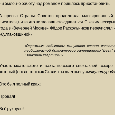
ни было, но работу над романом пришлось приостановить.
А пресса Страны Советов продолжала массированный «
писателя, ни за что не желавшего сдаваться. С каким неск
года в «Вечерней Москве» Фёдор Раскольников перечислял 
«булгаковщиной»:
«Огромным событием минувшею сезона является
необуржуазной драматургии запрещением "Бега"
"Зойкиной квартиры"».
Участь мхатовского и вахтанговского спектаклей вскоре
который (после того как Сталин назвал пьесу «
макулатурой
»
Это был полный крах!
Провал!
Всё рухнуло!