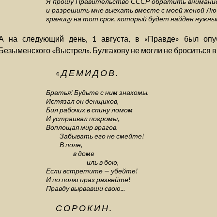
Я прошу Правительство СССР обратить внимание
и разрешить мне выехать вместе с моей женой Лю
границу на тот срок, который будет найден нужны
А на следующий день, 1 августа, в «Правде» был опу
Безыменского «Выстрел». Булгакову не могли не броситься в
«ДЕМИДОВ.
Братья! Будьте с ним знакомы.
Истязал он денщиков,
Бил рабочих в спину ломом
И устраивал погромы,
Воплощая мир врагов.
Забывать его не смейте!
В поле,
в доме
иль в бою,
Если встретите — убейте!
И по полю прах развейте!
Правду вырвавши свою...
СОРОКИН.