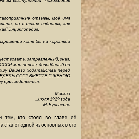
ичном выступлении "Похождения
благоприятные отзывы, моё имя
чати, но в таких изданиях, как
ная] Энциклопедия.
азрешении хотя бы на короткий
существовать, затравленный, зная,
 СССР мне нельзя, доведённый до
рошу Вашего ходатайства перед
ПРЕДЕЛЫ СССР ВМЕСТЕ С ЖЕНОЮ
у присоединяется.
Москва
...июля 1929 года
М. Булгаков».
 тем, кто стоял во главе её
а станет одной из основных в его