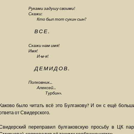
Руками задушу своими!
Скажи:
Кто был тот сукин сын?
ВСЕ.
Скажи нам имя!
Имя!
И-м-я!
ДЕМИДОВ.
Полковник...
Алексей...
Турбин».
Каково было читать всё это Булгакову? И он с ещё боль
ответа от Свидерского.
Свидерский переправил булгаковскую просьбу в ЦК пар
Смирнова), сопроводив её такими соображениями: