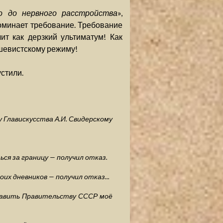
о до нервного расстройства
»,
поминает требование. Требование
ит как дерзкий ультиматум! Как
шевистскому режиму!
устили.
у Главискусства А.И. Свидерскому
ься за границу — получил отказ.
оих дневников — получил отказ...
равить Правительству СССР моё