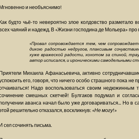
Мгновенно и необъяснимо!
Как будто чьё-то невероятно злое колдовство разметало в
всех чаяний и надежд. В «Жизни господина де Мольера» про
«Провал сопровождается тем, чем сопровождаетс
дикою радостью недругов, плаксивым сочувствие
хуже вражеской радости, хохотом за спиной, тр
автор исписался, и ироническими самодельными ст
Приятели Михаила Афанасьевича, активно сотрудничавшие
успокоить его, говоря, что ничего особо страшного пока не 
отчаиваться! Надо воспользоваться своим недюжинным т
сочинение смешных скетчей! Булгаков подумал и согласи
получении аванса начал было уже договариваться... Но в 
этой решительно отказался, воскликнув: «
Не могу
!»
И сел сочинять письма.