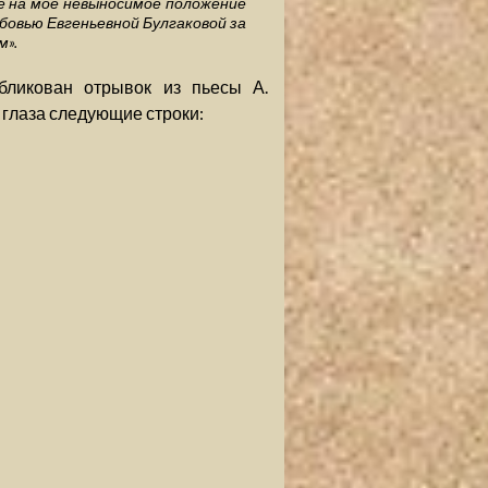
 на моё невыносимое положение
бовью Евгеньевной Булгаковой за
м».
бликован отрывок из пьесы А.
 глаза следующие строки: