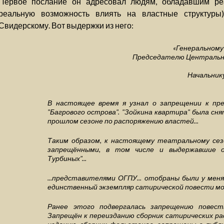
Первое послание он адресовал людям, обладавшим ре
реальную возможность влиять на властные структуры
Свидерскому. Вот выдержки из него:
«Генеральному
Председателю Центральн
Начальнику
В настоящее время я узнал о запрещении к пр
"Багрового острова". "Зойкина квартира" была сня
прошлом сезоне по распоряжению властей...
Таким образом, к настоящему театральному сез
запрещёнными, в том числе и выдержавшие о
Турбиных"...
...представителями ОГПУ... отобраны были у меня
единственный экземпляр сатирической повести мое
Ранее этого подвергалась запрещению повест
Запрещён к переизданию сборник сатирических рас