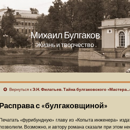
Михаил Булгаков
Жизнь и творчество
Вернуться к
Э.Н. Филатьев. Тайна булгаковского «Мастера...
Расправа с «булгаковщиной»
Печатать «фурибундную» главу из «Копыта инженера» издат
позволили. Возможно, и автору романа сказали при этом не