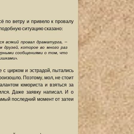
сё по ветру и привело к провалу
 подобную ситуацию сказано:
я всякий провал драматурга, —
м друзей, которое во много раз
аурными сообщениями о том, что
ишками».
 с цирком и эстрадой, пытались
произошло. Поэтому, мол, не стоит
алантом юмориста и взяться за
лся. Даже заявку написал. И о
самый последний момент от затеи