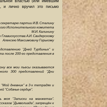
альной властью (или имевшим
), и лично вручил это письмо
 секретарю партии И.В. Сталину
ого Исполнительного комитета
М.И. Калинину
 Главискусства А.И. Свидерскому
Алексею Максимовичу Горькому
едставлению "Дней Турбиных" и
та после 200-го представления в
ону все мои пьесы оказываются
коло 300 представлений "Дни
 "Мой дневник" в 3-х тетрадях и
й "Собачье сердце".
ь моя "Записки на манжетах".
сказов "Дьяволиада", запрещён к