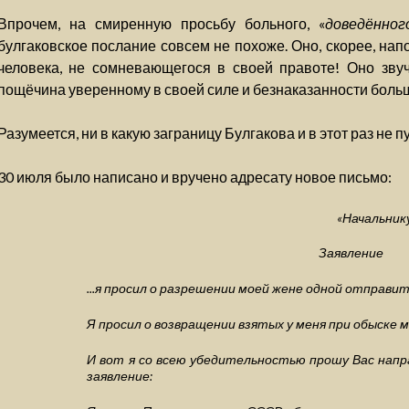
Впрочем, на смиренную просьбу больного, «
доведённог
булгаковское послание совсем не похоже. Оно, скорее, на
человека, не сомневающегося в своей правоте! Оно звуч
пощёчина уверенному в своей силе и безнаказанности боль
Разумеется, ни в какую заграницу Булгакова и в этот раз не п
30 июля было написано и вручено адресату новое письмо:
«Начальник
Заявление
...я просил о разрешении моей жене одной отправит
Я просил о возвращении взятых у меня при обыске м
И вот я со всею убедительностью прошу Вас нап
заявление: