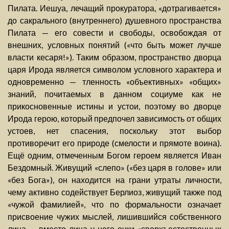
Пилата. Иешуа, лечащий прокуратора, «дотрагивается»
до сакрального (внутреннего) душевного пространства
Пилата — его совести и свободы, освобождая от
внешних, условных понятий («что быть может лучше
власти кесаря!»). Таким образом, пространство дворца
царя Ирода является символом условного характера и
одновременно — тленность «объективных» «общих»
знаний, почитаемых в данном социуме как не
прикосновенные истины и устои, поэтому во дворце
Ирода герою, который предпочел зависимость от общих
устоев, нет спасения, поскольку этот выбор
противоречит его природе (смелости и прямоте воина).
Ещё одним, отмеченным Богом героем является Иван
Бездомный. Живущий «слепо» («без царя в голове» или
«без Бога»), он находится на грани утраты личности,
чему активно содействует Берлиоз, живущий также под
«чужой фамилией», что по формальности означает
присвоение чужих мыслей, лишившийся собственного
лица — вместо лица у него очки «сверхъестественных