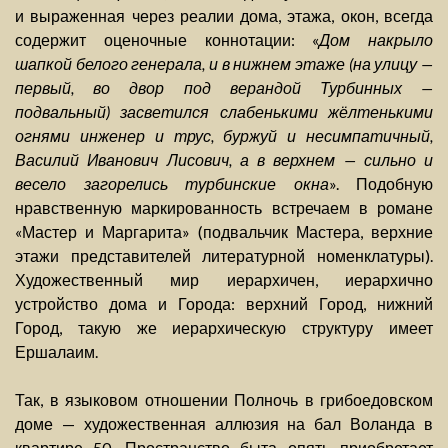
и выраженная через реалии дома, этажа, окон, всегда
содержит оценочные коннотации: «
Дом накрыло
шапкой белого генерала, и в нижнем этаже (на улицу —
первый, во двор под верандой Турбинных —
подвальный) засветился слабенькими жёлтенькими
огнями инженер и трус, буржуй и несимпатичный,
Василий Иванович Лисович, а в верхнем — сильно и
весело загорелись турбинские окна
». Подобную
нравственную маркированность встречаем в романе
«Мастер и Маргарита» (подвальчик Мастера, верхние
этажи представителей литературной номенклатуры).
Художественный мир иерархичен, иерархично
устройство дома и Города: верхний Город, нижний
Город, такую же иерархическую структуру имеет
Ершалаим.
Так, в языковом отношении Полночь в грибоедовском
доме — художественная аллюзия на бал Воланда в
квартире 50. Пространство быта опять приобретает