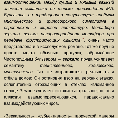
взаимоотношений между сущим и мнимым важный
элемент семантики не только произведений М.А.
Булгакова, он традиционно сопутствует приёмам
мистического и философского символизма в
европейской и мировой литературе. Метафора
зеркало, весьма распространённая метафора при
передаче фрустрирующих смыслов
»
, очень часто
7
представлена и в исследуемом романе. Тот же пруд не
просто место обычных прогулок, обрамлённое
Чистопрудным бульваром —
зеркало
пруда усиливает
семантику
таинственного
,
колдовского
,
мистического
. Так же «отражаются» реальность и
стёкла домов: Он остановил взор на верхних этажах,
ослепительно отражающих в стёклах изломанное
солнце. Земное «ломает», искажает астральное, но это и
аллюзия взаимопересекающихся, парадоксально
взаимодействующих миров.
«Зеркальность», «субъективность» творческой манеры