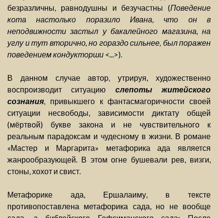
безразличны, равнодушны и безучастны (
Поведение
кота настолько поразило Ивана, что он в
неподвижности застыл у бакалейного магазина, на
углу и тут вторично, но гораздо сильнее, был поражен
поведением кондукторши <...>
).
В данном случае автор, утрируя, художественно
воспроизводит ситуацию
слепоты житейского
сознания
, привыкшего к фантасмагоричности своей
ситуации несвободы, зависимости диктату общей
(мёртвой) букве закона и не чувствительного к
реальным парадоксам и чудесному в жизни. В романе
«Мастер и Маргарита» метафорика ада является
жанрообразующей. В этом огне бушевали рев, визги,
стоны, хохот и свист.
Метафорике ада, Ершалаиму, в тексте
противопоставлена метафорика сада, но не вообще
сада, а библейского Гефсиманского сада: После