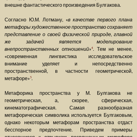
внешне фантастического произведения Булгакова.
Согласно Ю.М. Лотману, «
в качестве первого плана
метафоры художественное пространство сохраняет
представление о своей физической природе, главной
же задачей является моделирование
внепространственных отношений
»
. Тем не менее,
4
«современная лингвистика исследовательское
внимание уделяет и непосредственно
пространственной, в частности геометрической,
метафоре»
.
5
Метафорика пространства у М. Булгакова не
геометрическая, а, скорее, сферическая,
кинематографическая. Самая разнообразная
метафорическая символика используется Булгаковым,
однако некоторым метафорам пространства отдаст
бесспорное предпочтение. Приведем примеры
относящиеся к отрывкам, посвященным
метафоре