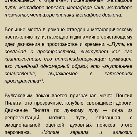
пути
,
метафоре зеркала
,
метафоре бани
,
метафоре
темноты
,
метафоре клиники
,
метафоре дракона
.
Большие места в романе отведены метафорическому
постижению пути, наглядно и динамично сочетающему
идеи движения в пространстве и времени. «...
Путь, не
совпадая с пространством, выступает как его
квинтэссенция, его интенсифицирующая суммация,
его линейный одномерный образ»; это «внутреннее
становление, выражаемое в категориях
пространства
»
.
6
Булгаковым показывается призрачная мечта Понтия
Пилата: это прозрачные, голубые, светящиеся дороги.
Движение Пилата по лунному лучу — одна из
репрезентаций мотива пути, связанная с
эмоциональной оценкой духовных поисков этого
персонажа. «
Мотив зеркала и аллюзии