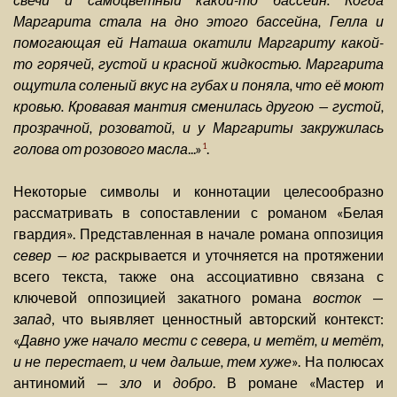
Маргарита стала на дно этого бассейна, Гелла и
помогающая ей Наташа окатили Маргариту какой-
то горячей, густой и красной жидкостью. Маргарита
ощутила соленый вкус на губах и поняла, что её моют
кровью. Кровавая мантия сменилась другою — густой,
прозрачной, розоватой, и у Маргариты закружилась
голова от розового масла
...»
.
1
Некоторые символы и коннотации целесообразно
рассматривать в сопоставлении с романом «Белая
гвардия». Представленная в начале романа оппозиция
север — юг
раскрывается и уточняется на протяжении
всего текста, также она ассоциативно связана с
ключевой оппозицией закатного романа
восток
—
запад
, что выявляет ценностный авторский контекст:
«
Давно уже начало мести с севера, и метёт, и метёт,
и не перестает, и чем дальше, тем хуже
». На полюсах
антиномий —
зло
и
добро
. В романе «Мастер и