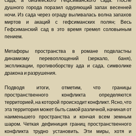
душного города поразил одуряющий запах весенней
ночи. Из сада через ограду выливалась волна запахов
миртов и акаций с гефсиманских полян; Весь
Гефсиманский сад в это время гремел соловьиным
пением.
Метафоры пространства в романе подвластны
динамизму перевоплощений (зеркало, баня),
экспликации, противоборству ада и сада, символике
дракона и разрушения.
Подводя итоги, отметим, что границы
пространственного конфликта определяются
территорией, на которой происходит конфликт. Ясно, что
эта территория может быть самой различной, начиная от
наименьшего пространства и кончая всем земным
шаром. Четкая дефиниция границ пространственного
конфликта трудно установить. Эти миры, хотя и