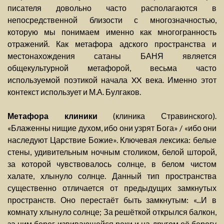
писателя довольно часто располагаются в
непосредственной близости с многозначностью,
которую мы понимаем именно как многогранность
отражений. Как метафора адского пространства и
местонахождения сатаны БАНЯ является
общекультурной метафорой, весьма часто
используемой поэтикой начала XX века. Именно этот
контекст использует и М.А. Булгаков.
Метафора клиники
(клиника Стравинского).
«Блаженны нищие духом, ибо они узрят Бога» / «ибо они
наследуют Царствие Божие». Ключевая лексика: белые
стены, удивительным ночным столиком, белой шторой,
за которой чувствовалось солнце, в белом чистом
халате, хлынуло солнце. Данный тип пространства
существенно отличается от предыдущих замкнутых
пространств. Оно перестаёт быть замкнутым: «...И в
комнату хлынуло солнце; За решёткой открылся балкон,
за ним берег извивающейся реки и на другом её берегу