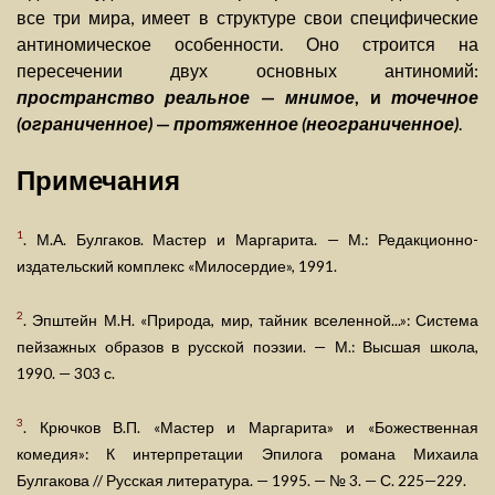
все три мира, имеет в структуре свои специфические
антиномическое особенности. Оно строится на
пересечении двух основных антиномий:
пространство реальное
—
мнимое
, и
точечное
(ограниченное)
—
протяженное (неограниченное)
.
Примечания
1
. М.А. Булгаков. Мастер и Маргарита. — М.: Редакционно-
издательский комплекс «Милосердие», 1991.
2
. Эпштейн М.Н. «Природа, мир, тайник вселенной...»: Система
пейзажных образов в русской поэзии. — М.: Высшая школа,
1990. — 303 с.
3
. Крючков В.П. «Мастер и Маргарита» и «Божественная
комедия»: К интерпретации Эпилога романа Михаила
Булгакова // Русская литература. — 1995. — № 3. — С. 225—229.