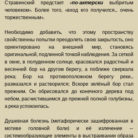
Стравинский предстает «
по-актерски
выбритым
человеком». Более того, «вход его получился... очень
торжественным».
Необходимо добавить, что этому пространству
свойственны попытки преодолеть свою закрытость, оно
ориентировано на внешний мир, становясь
оригинальной, подлинной точкой наблюдения. За сеткой
в окне, в полуденном солнце, красовался радостный и
весенний бор на другом берегу, а поближе сверкала
река; Бор на противоположном берегу реки...
размазался и растворился; Вскоре зелёный бор стал
прежним. Он обрисовался до конечного дерева под
небом, расчистившимся до прежней полной голубизны,
а река успокоилась.
Душевная болезнь (метафорически зашифрованная в
мотиве головной боли) и её излечение —
системообразующие элементы в выстраивании образа