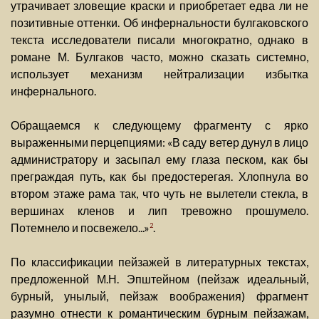
утрачивает зловещие краски и приобретает едва ли не
позитивные оттенки. Об инфернальности булгаковского
текста исследователи писали многократно, однако в
романе М. Булгаков часто, можно сказать системно,
использует механизм нейтрализации избытка
инфернального.
Обращаемся к следующему фрагменту с ярко
выраженными перцепциями: «В саду ветер дунул в лицо
администратору и засыпал ему глаза песком, как бы
преграждая путь, как бы предостерегая. Хлопнула во
втором этаже рама так, что чуть не вылетели стекла, в
вершинах кленов и лип тревожно прошумело.
Потемнело и посвежело...»
.
2
По классификации пейзажей в литературных текстах,
предложенной М.Н. Эпштейном (пейзаж идеальный,
бурный, унылый, пейзаж воображения) фрагмент
разумно отнести к романтическим бурным пейзажам,