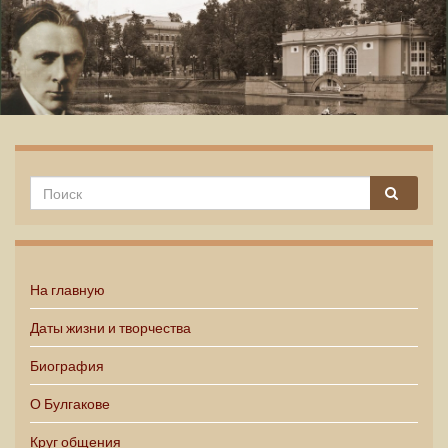
Михаил Булгаков
На главную
Даты жизни и творчества
Биография
О Булгакове
Круг общения