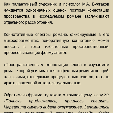
Как талантливый художник и психолог М.А. Булгаков
чуждается однозначных оценок, поэтому коннотации
пространства в исследуемом романе заслуживают
отдельного рассмотрения.
Коннотативные спектры романа, фиксируемые в его
микрофрагментах, пейоративную коннотацию может
вносить в текст избыточный пространственный,
прорисовывающий форму эпитет.
«Пространственные» коннотации слова в изучаемом
романе порой усиливаются эффектами реминисценций,
аллюзиями, отсверками прецедентных текстов, то есть
ярко выраженной интертекстуальностью.
Обратимся к фрагменту текста, открывающему главу 23:
«
Полночь приближалась, пришлось спешить.
Маргарита смутно видела окружающее. Запомнились
свечи и самоцветный какой-то бассейн. Когда