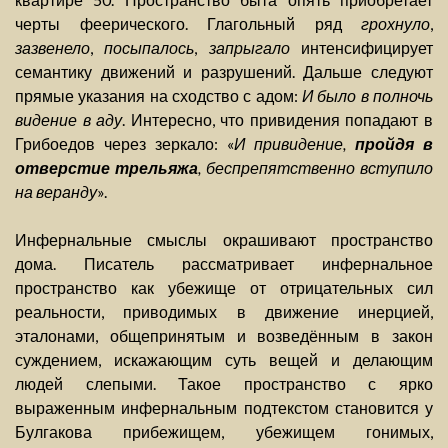
черты феерического. Глагольный ряд
грохнуло
,
зазвенело
,
посыпалось
,
запрыгало
интенсифицирует
семантику движений и разрушений. Дальше следуют
прямые указания на сходство с адом:
И было в полночь
видение в аду
. Интересно, что привидения попадают в
Грибоедов через зеркало: «
И привидение,
пройдя в
отверстие трельяжа
, беспрепятственно вступило
на веранду
».
Инфернальные смыслы окрашивают пространство
дома. Писатель рассматривает инфернальное
пространство как убежище от отрицательных сил
реальности, приводимых в движение инерцией,
эталонами, общепринятым и возведённым в закон
суждением, искажающим суть вещей и делающим
людей слепыми. Такое пространство с ярко
выраженным инфернальным подтекстом становится у
Булгакова прибежищем, убежищем гонимых,