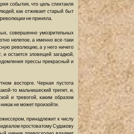
яя события, что цель спектакля
 людей, как отживает старый быт
 революции не приняла.
ных, совершенно умозрительных
ютно нелепое, а именно все-таки
асную революцию, а у него ничего
, и остается зловещей загадкой,
ведомления прессы прекрасный и
тном восторге. Черная пустота
акой-то мальчишеский трепет, и,
кой и тревогой, каким образом
, никак не может произойти.
режиссером, принадлежит к числу
м идеалом простоватому Судакову
ный ученик превосходно владеет