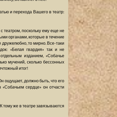
атью и перехода Вашего в театр:
с театром, поскольку ему еще не
ными органами, которые в течение
е дружелюбно, то мирно. Все-таки
док: «Белая гвардия» так и не
 отдельным изданием, «Собачье
лько мучений, сколько бессонных
ичтожный итог!
Он ощущает, должно быть, что его
в «Собачьем сердце» он отчасти
 К тому же в театре завязываются