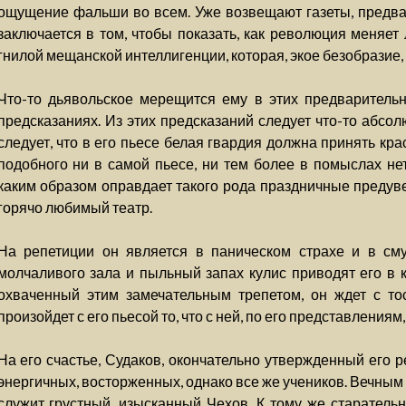
ощущение фальши во всем. Уже возвещают газеты, предвар
заключается в том, чтобы показать, как революция меняет
гнилой мещанской интеллигенции, которая, экое безобразие,
Что-то дьявольское мерещится ему в этих предваритель
предсказаниях. Из этих предсказаний следует что-то абсол
следует, что в его пьесе белая гвардия должна принять кр
подобного ни в самой пьесе, ни тем более в помыслах нет
каким образом оправдает такого рода праздничные преду
горячо любимый театр.
На репетиции он является в паническом страхе и в сму
молчаливого зала и пыльный запах кулис приводят его в к
охваченный этим замечательным трепетом, он ждет с тос
произойдет с его пьесой то, что с ней, по его представлениям
На его счастье, Судаков, окончательно утвержденный его 
энергичных, восторженных, однако все же учеников. Вечны
служит грустный, изысканный Чехов. К тому же старатель