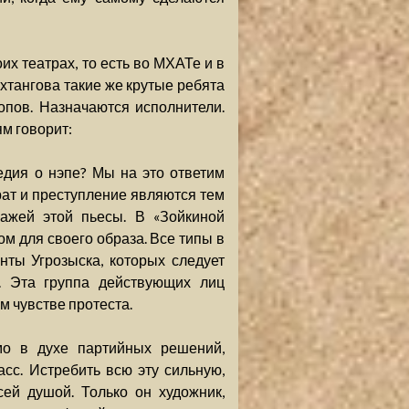
их театрах, то есть во МХАТе и в
ахтангова такие же крутые ребята
опов. Назначаются исполнители.
м говорит:
едия о нэпе? Мы на это ответим
рат и преступление являются тем
нажей этой пьесы. В «Зойкиной
м для своего образа. Все типы в
нты Угрозыска, которых следует
о. Эта группа действующих лиц
м чувстве протеста.
ямо в духе партийных решений,
асс. Истребить всю эту сильную,
ей душой. Только он художник,