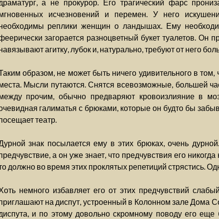
драматург, а не прокурор. Его трагический фарс прониз
мгновенных исчезновений и перемен. У него искушени
необходимы реплики женщин о ландышах. Ему необходи
феерически загорается разноцветный букет туалетов. Он пр
навязывают агитку, лубок и, натурально, требуют от него бо
Таким образом, не может быть ничего удивительного в том, 
места. Мысли путаются. Снятся всевозможные, большей час
между прочим, обычно предваряют кровоизлияние в моз
очевидная галиматья с брюками, которые он будто бы забыв
посещает театр.
Дурной знак посылается ему в этих брюках, очень дурной
предчувствие, а он уже знает, что предчувствия его никогда 
то должно во время этих проклятых репетиций стрястись. Од
Хоть немного избавляет его от этих предчувствий слабый
приглашают на диспут, устроенный в Колонном зале Дома Со
диспута, и по этому довольно скромному поводу его еще