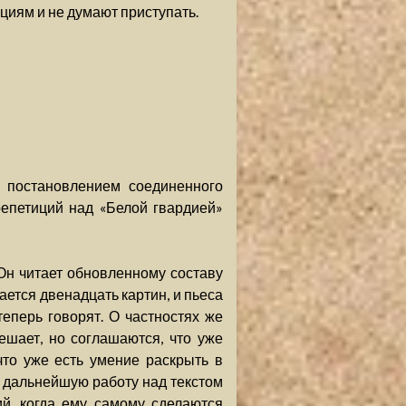
ициям и не думают приступать.
 постановлением соединенного
епетиций над «Белой гвардией»
Он читает обновленному составу
ается двенадцать картин, и пьеса
теперь говорят. О частностях же
шает, но соглашаются, что уже
что уже есть умение раскрыть в
о дальнейшую работу над текстом
й, когда ему самому сделаются