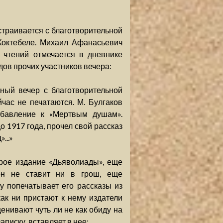
страивается с благотворительной
Коктебеле. Михаил Афанасьевич
 чтений отмечается в дневнике
дов прочих участников вечера:
ный вечер с благотворительной
час не печатаются. М. Булгаков
обавление к «Мертвым душам».
о 1917 года, прочел свой рассказ
...»
рое издание «Дьяволиады», еще
он не ставит ни в грош, еще
 попечатывает его рассказы из
как ни пристают к нему издатели
ценивают чуть ли не как обиду на
аписку, вставляет в нее: