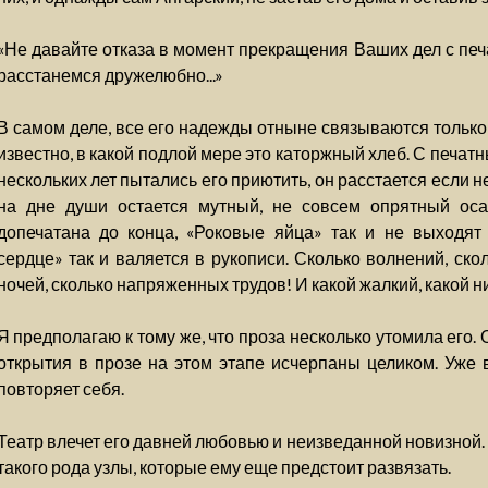
«Не давайте отказа в момент прекращения Ваших дел с печ
расстанемся дружелюбно...»
В самом деле, все его надежды отныне связываются только 
известно, в какой подлой мере это каторжный хлеб. С печат
нескольких лет пытались его приютить, он расстается если н
на дне души остается мутный, не совсем опрятный оса
допечатана до конца, «Роковые яйца» так и не выходят
сердце» так и валяется в рукописи. Сколько волнений, ско
ночей, сколько напряженных трудов! И какой жалкий, какой н
Я предполагаю к тому же, что проза несколько утомила его. 
открытия в прозе на этом этапе исчерпаны целиком. Уже 
повторяет себя.
Театр влечет его давней любовью и неизведанной новизной.
такого рода узлы, которые ему еще предстоит развязать.