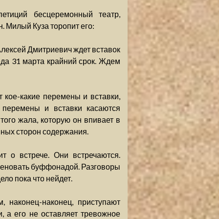
петиций бесцеремонный театр,
. Милый Куза торопит его:
Алексей Дмитриевич ждет вставок
реда 31 марта крайний срок. Ждем
т кое-какие перемены и вставки,
 перемены и вставки касаются
ого жала, которую он впивает в
нных сторон содержания.
т о встрече. Они встречаются.
меновать буффонадой. Разговоры
ло пока что нейдет.
, наконец-наконец, приступают
и, а его не оставляет тревожное