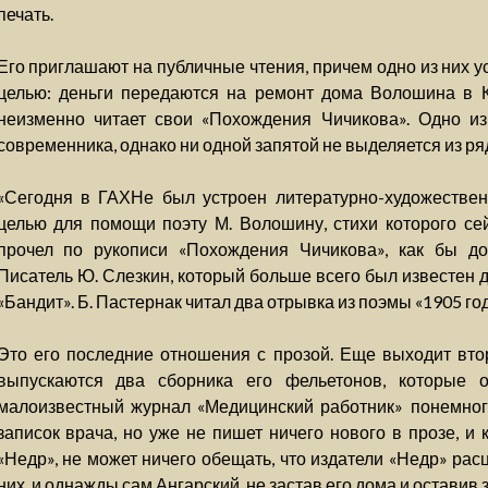
печать.
Его приглашают на публичные чтения, причем одно из них у
целью: деньги передаются на ремонт дома Волошина в 
неизменно читает свои «Похождения Чичикова». Одно из
современника, однако ни одной запятой не выделяется из ря
«Сегодня в ГАХНе был устроен литературно-художествен
целью для помощи поэту М. Волошину, стихи которого сей
прочел по рукописи «Похождения Чичикова», как бы д
Писатель Ю. Слезкин, который больше всего был известен д
«Бандит». Б. Пастернак читал два отрывка из поэмы «1905 год»
Это его последние отношения с прозой. Еще выходит вто
выпускаются два сборника его фельетонов, которые 
малоизвестный журнал «Медицинский работник» понемногу
записок врача, но уже не пишет ничего нового в прозе, и 
«Недр», не может ничего обещать, что издатели «Недр» рас
них, и однажды сам Ангарский, не застав его дома и оставив з