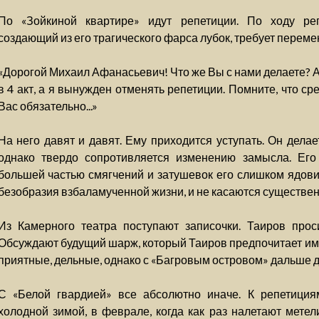
По «Зойкиной квартире» идут репетиции. По ходу ре
создающий из его трагического фарса лубок, требует перемен
«Дорогой Михаил Афанасьевич! Что же Вы с нами делаете? 
в 4 акт, а я вынужден отменять репетиции. Помните, что с
Вас обязательно...»
На него давят и давят. Ему приходится уступать. Он делае
однако твердо сопротивляется изменению замысла. Его
большей частью смягчений и затушевок его слишком ядовит
безобразия взбаламученной жизни, и не касаются существе
Из Камерного театра поступают записочки. Таиров проси
Обсуждают будущий шарж, который Таиров предпочитает и
приятные, дельные, однако с «Багровым островом» дальше де
С «Белой гвардией» все абсолютно иначе. К репетициям
холодной зимой, в феврале, когда как раз налетают метел