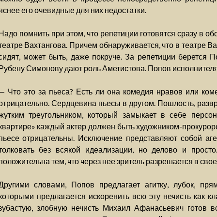
яснее его очевидные для них недостатки.
Надо помнить при этом, что репетиции готовятся сразу в обо
театре Вахтангова. Причем обнаруживается, что в театре В
сидят, может быть, даже покруче. За репетиции берется П
Рубену Симонову дают роль Аметистова. Попов исполнителя
— Что это за пьеса? Есть ли она комедия нравов или ком
отрицательно. Сердцевина пьесы в другом. Пошлость, разв
жутким треугольником, который замыкает в себе персо
квартире» каждый актер должен быть художником-прокуроро
пьесе отрицательны. Исключение представляют собой аге
толковать без всякой идеализации, но делово и прост
положительна тем, что через нее зритель разрешается в свое
Другими словами, Попов предлагает агитку, лубок, пр
которыми предлагается искоренить всю эту нечисть как кл
зубастую, злобную нечисть Михаил Афанасьевич готов вс