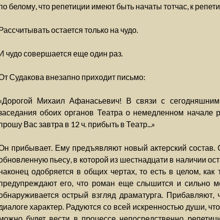
по белому, что репетиции имеют быть начаты тотчас, к репет
Рассчитывать остается только на чудо.
И чудо совершается еще один раз.
От Судакова внезапно приходит письмо:
«Дорогой Михаил Афанасьевич! В связи с сегодняшним
заседания обоих органов Театра о немедленном начале р
прошу Вас завтра в 12 ч. прибыть в Театр...»
Он прибывает. Ему предъявляют новый актерский состав. 
обновленную пьесу, в которой из шестнадцати в наличии ост
наконец одобряется в общих чертах, то есть в целом, как 
предупреждают его, что роман еще слышится и сильно ме
обнаруживается острый взгляд драматурга. Прибавляют, 
диалоге характер. Радуются со всей искренностью души, чт
можно будет вести в процессе непосредственно репетици