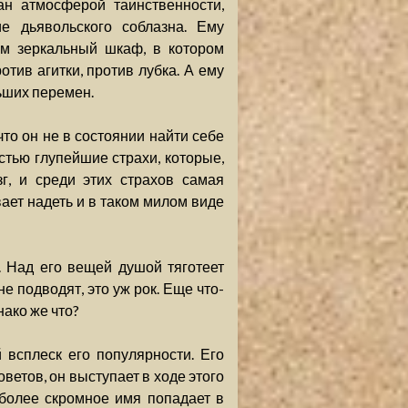
ан атмосферой таинственности,
е дьявольского соблазна. Ему
м зеркальный шкаф, в котором
отив агитки, против лубка. А ему
льших перемен.
что он не в состоянии найти себе
тью глупейшие страхи, которые,
г, и среди этих страхов самая
ает надеть и в таком милом виде
. Над его вещей душой тяготеет
не подводят, это уж рок. Еще что-
нако же что?
 всплеск его популярности. Его
ветов, он выступает в ходе этого
 более скромное имя попадает в