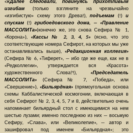
«ж
Далее следовали, повинуясь прихотливым
изгибам
(только взгляните на чрезвычайно
«изгибистую» схему этого Древа!),
подъемам
(!)
и
спускам
(!)
грибоедовского дома, — «Правление
МАССОЛИТа»
(конечно же, это снова Сефира № 1,
«Корона»),
«Кассы № 2, 3, 4, 5»
(ясно, что это
соответствующие номера Сефирот, на которых мы уже
останавливались выше),
«Редакционная коллегия»
(Сефира № 6, «Тиферет», — ибо где же еще, как не в
«Редколлегии», утверждается вся «Красота»
художественного Слова?!),
«Председатель
МАССОЛИТа»
(Сефира№ 7, «Победа», или
«Свершение»),
«Бильярдная»
(прямоугольная основа
схемы Каббалистической космогонии, включающая в
себя Сефирот № 2, 3, 4, 5, 7 и 8, действительно очень
напоминает бильярдный стол с имеющимися на нем
шестью лузами; именно последнюю из них — восьмую
Сефиру, «Слава», или «Великолепие», — автор и
зашифровал под именем «Бильярдная»; это