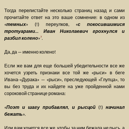
Тогда перелистайте несколько страниц назад и сами
прочитайте ответ на это ваше сомнение: в одном из
«
темных
» (!) переулков, «
с покосившимися
тротуарами... Иван Николаевич грохнулся и
разбил колено
»
.
7
Да, да — именно колено!
Если же вам для еще большей убедительности все же
хочется узреть признаки все той же «рыси» в беге
Ивана-«Дурака» — «рыси», преследующей «Глупца», то
вы без труда и их найдете на уже пройденной нами
сороковой странице романа:
«
Поэт и шагу прибавлял, и рысцой
(!)
начинал
бежать
».
Или вам хочется все же, чтобы за ним бежала не рысь, а