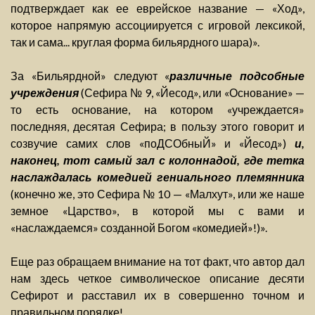
подтверждает как ее еврейское название — «Ход»,
которое напрямую ассоциируется с игровой лексикой,
так и сама... круглая форма бильярдного шара)».
За «Бильярдной» следуют «
различные подсобные
учреждения
(Сефира № 9, «Йесод», или «Основание» —
то есть основание, на котором «учреждается»
последняя, десятая Сефира; в пользу этого говорит и
созвучие самих слов «поДСОбныЙ» и «Йесод»)
и,
наконец, тот самый зал с колоннадой, где тетка
наслаждалась комедией гениального племянника
(конечно же, это Сефира № 10 — «Малхут», или же наше
земное «Царство», в которой мы с вами и
«наслаждаемся» созданной Богом «комедией»!)».
Еще раз обращаем внимание на тот факт, что автор дал
нам здесь четкое символическое описание десяти
Сефирот и расставил их в совершенно точном и
правильном порядке!