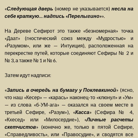
«
Следующая дверь
(номер не указывается)
несла на
себе краткую... надпись «Перелыгино»
».
На Дереве Сефирот это также «безномерная» точка
«Даат» (гностический союз между «Мудростью» и
«Разумом», или же — Интуиция), расположенная на
перекрестке путей, которые соединяют Сефиры № 2 и
№ 3, а также № 1 и № 6.
Затем идут надписи:
«
Запись в очередь на бумагу у Поклевкиной
» (ясно,
что наш «Кесер» — «карась» наконец-то «клюнул» и «Ум»
— из слова «б-УМ-ага» — оказался на своем месте в
третьей Сефире, «Разум»), «
Касса
» (Сефира № 4,
«Кхесед» или «Милосердие»), «
Личные расчеты
скетчистов
» (конечно же, только в пятой Сефире,
«Справедливость», или «Правосудие», и сводятся все