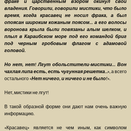
фраке и царственным взором окинул свои
владения. Говорили, говорили мистики, что было
время, когда красавец не носил фрака, а был
опоясан широким кожаным поясом... а его волосы
воронова крыла были повязаны алым шелком, и
плыл в Караибском море под его командой бриг
под черным гробовым флагом с адамовой
головой.
Но нет, нет! Лгут обольстители-мистики... Вон
чахлая липа есть, есть чугунная решетка
...», а всего
остального «
Нет ничего, и ничего и не было!
».
Нет, мистики не лгут!
В такой образной форме они дают нам очень важную
информацию.
«Красавец» является не чем иным, как символом