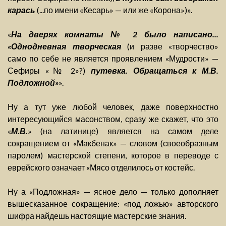
карась
(...по имени «Кесарь» — или же «Корона»)».
«
На дверях комнаты № 2 было написано...
«Однодневная творческая
(и разве «творчество»
само по себе не является проявлением «Мудрости» —
Сефиры «№ 2»?)
путевка. Обращаться к М.В.
Подложной»
».
Ну а тут уже любой человек, даже поверхностно
интересующийся масонством, сразу же скажет, что это
«
М.В.
» (на латинице) является на самом деле
сокращением от «Макбенак» — словом (своеобразным
паролем) мастерской степени, которое в переводе с
еврейского означает «Мясо отделилось от костейс.
Ну а «Подложная» — ясное дело — только дополняет
вышесказанное сокращение: «под ложью» авторского
шифра найдешь настоящие мастерские знания.