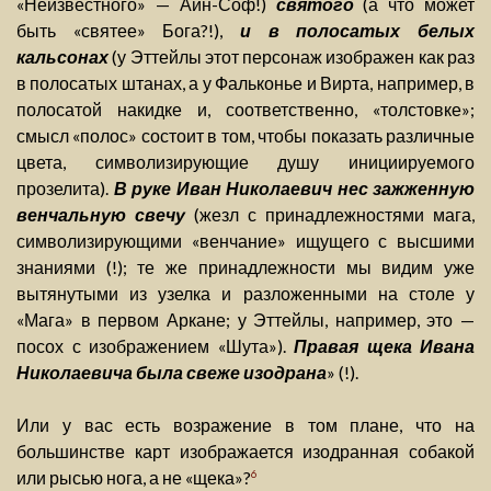
«Неизвестного» — Айн-Соф!)
святого
(а что может
быть «святее» Бога?!),
и в полосатых белых
кальсонах
(у Эттейлы этот персонаж изображен как раз
в полосатых штанах, а у Фальконье и Вирта, например, в
полосатой накидке и, соответственно, «толстовке»;
смысл «полос» состоит в том, чтобы показать различные
цвета, символизирующие душу инициируемого
прозелита).
В руке Иван Николаевич нес зажженную
венчальную свечу
(жезл с принадлежностями мага,
символизирующими «венчание» ищущего с высшими
знаниями (!); те же принадлежности мы видим уже
вытянутыми из узелка и разложенными на столе у
«Мага» в первом Аркане; у Эттейлы, например, это —
посох с изображением «Шута»).
Правая щека Ивана
Николаевича была свеже изодрана
» (!).
Или у вас есть возражение в том плане, что на
большинстве карт изображается изодранная собакой
или рысью нога, а не «щека»?
6