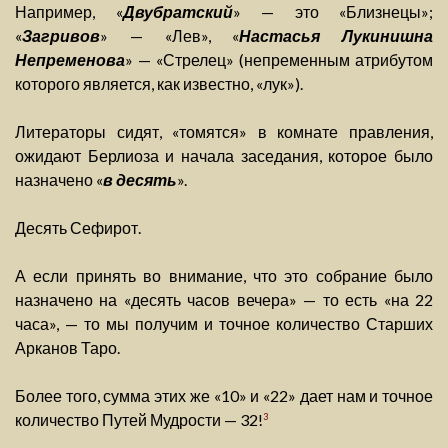
Например, «
Двубратский
» — это «Близнецы»;
«
Загривов
» — «Лев», «
Настасья Лукинишна
Непременова
» — «Стрелец» (непременным атрибутом
которого является, как известно, «лук»).
Литераторы сидят, «томятся» в комнате правления,
ожидают Берлиоза и начала заседания, которое было
назначено «
в десять
».
Десять Сефирот.
А если принять во внимание, что это собрание было
назначено на «десять часов вечера» — то есть «на 22
часа», — то мы получим и точное количество Старших
Арканов Таро.
Более того, сумма этих же «10» и «22» дает нам и точное
количество Путей Мудрости — 32!
3