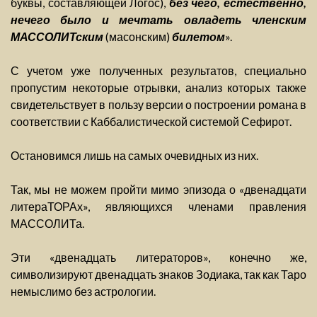
буквы, составляющей Логос),
без чего, естественно,
нечего было и мечтать овладеть членским
МАССОЛИТским
(масонским)
билетом
».
С учетом уже полученных результатов, специально
пропустим некоторые отрывки, анализ которых также
свидетельствует в пользу версии о построении романа в
соответствии с Каббалистической системой Сефирот.
Остановимся лишь на самых очевидных из них.
Так, мы не можем пройти мимо эпизода о «двенадцати
литераТОРАх», являющихся членами правления
МАССОЛИТа.
Эти «двенадцать литераторов», конечно же,
символизируют двенадцать знаков Зодиака, так как Таро
немыслимо без астрологии.