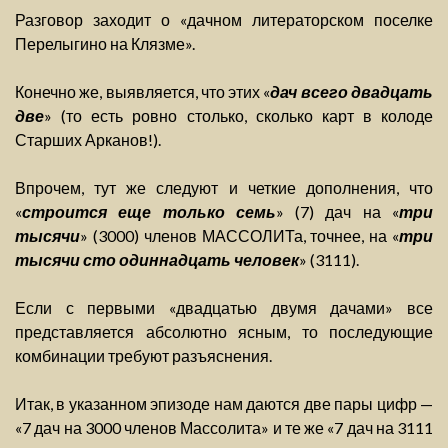
Разговор заходит о «дачном литераторском поселке
Перелыгино на Клязме».
Конечно же, выявляется, что этих «
дач всего двадцать
две
» (то есть ровно столько, сколько карт в колоде
Старших Арканов!).
Впрочем, тут же следуют и четкие дополнения, что
«
строится еще только семь
» (7) дач на «
три
тысячи
» (3000) членов МАССОЛИТа, точнее, на «
три
тысячи сто одиннадцать человек
» (3111).
Если с первыми «двадцатью двумя дачами» все
представляется абсолютно ясным, то последующие
комбинации требуют разъяснения.
Итак, в указанном эпизоде нам даются две пары цифр —
«7 дач на 3000 членов Массолита» и те же «7 дач на 3111