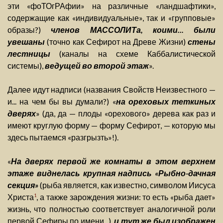
эти «фоТОгРАфии» на различные «ландшафтики»,
содержащие как «индивидуальные», так и «групповые»
образы?)
членов МАССОЛИТа, коими... были
увешаны
(точно как Сефирот на Древе Жизни)
стены
лестницы
(каналы на схеме Каббалистической
системы),
ведущей во второй этаж
».
Далее идут надписи (названия Свойств Неизвестного —
и... на чем бы вы думали?) «
на ореховых теткиных
дверях
» (да, да — плоды «орехового» дерева как раз и
имеют круглую форму — форму Сефирот, — которую мы
здесь пытаемся «разгрызть»!).
«
На дверях первой же комнаты в этом верхнем
этаже виднелась крупная надпись «Рыбно-дачная
секция»
(рыба является, как известно, символом Иисуса
Христа
, а также зарождения жизни: то есть «рыба дает»
1
жизнь, что полностью соответствует аналогичной роли
первой Сефиры по имени...),
и тут же был изображен