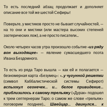
То есть последний абзац продолжает и дополняет
описание все той же шестой Сефиры!
Поверьте, у мистиков просто не бывает случайностей, —
на то они и мистики (или мастера высоких степеней
эзотерических лож), а не просто писатели...
Около четырех часов утра произошло событие «
из ряду
вон выходящее
» — явление сумасшедшего поэта
Ивана Бездомного.
То есть из ряда Таро вышла — как ей и полагается —
безномерная карта «Безумец»: «...
у чугунной решетки
(символ Каббалистической системы Сефирот)
вспыхнул огонечек... и... белое привидение...
приблизилось к самому трельяжу
(«Дурак» подошел
к трем септернерам Таро; о самом же слове «трельяж»
поговорим позднее)...
Швейцар... двинулся... к