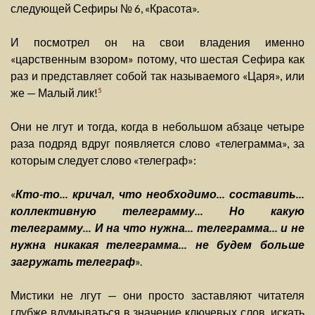
следующей Сефиры № 6, «Красота».
И посмотрел он на свои владения именно
«царственным взором» потому, что шестая Сефира как
раз и представляет собой так называемого «Царя», или
же — Малый лик!
5
Они не лгут и тогда, когда в небольшом абзаце четыре
раза подряд вдруг появляется слово «телеграмма», за
которым следует слово «телеграф»:
«
Кто-то... кричал, что необходимо... составить...
коллективную телеграмму... Но какую
телеграмму... И на что нужна... телеграмма... и не
нужна никакая телеграмма... не будем больше
загружать телеграф
».
Мистики не лгут — они просто заставляют читателя
глубже вдумываться в значение ключевых слов, искать