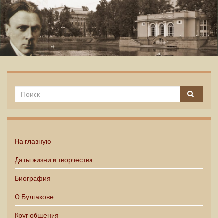
Михаил Булгаков
На главную
Даты жизни и творчества
Биография
О Булгакове
Круг общения