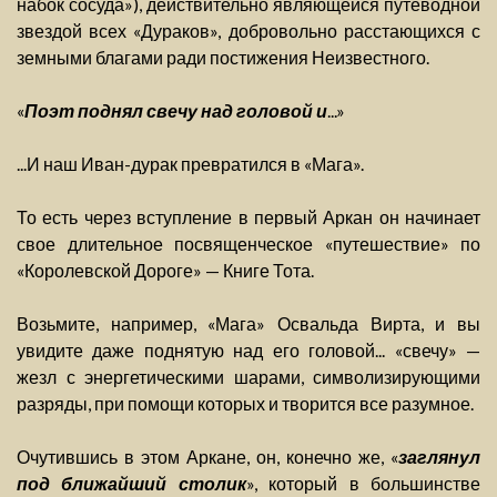
набок сосуда»), действительно являющейся путеводной
звездой всех «Дураков», добровольно расстающихся с
земными благами ради постижения Неизвестного.
«
Поэт поднял свечу над головой и
...»
...И наш Иван-дурак превратился в «Мага».
То есть через вступление в первый Аркан он начинает
свое длительное посвященческое «путешествие» по
«Королевской Дороге» — Книге Тота.
Возьмите, например, «Мага» Освальда Вирта, и вы
увидите даже поднятую над его головой... «свечу» —
жезл с энергетическими шарами, символизирующими
разряды, при помощи которых и творится все разумное.
Очутившись в этом Аркане, он, конечно же, «
заглянул
под ближайший столик
», который в большинстве