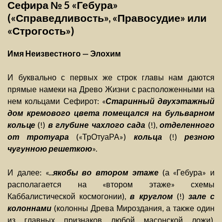
Сефира № 5 «Гебура»
(«Справедливость», «Правосудие» или
«Строгость»)
Имя Неизвестного — Элохим
И буквально с первых же строк главы нам даются
прямые намеки на Древо Жизни с расположенными на
нем кольцами Сефирот: «
Старинный двухэтажный
дом кремового цвета помещался на бульварном
кольце
(!)
в глубине чахлого сада
(!),
отделенного
от тротуара
(«ТрОтуаРА»)
кольца
(!)
резною
чугунною решеткою
».
И далее: «...
якобы во втором этаже
(а «Гебура» и
располагается на «втором этаже» схемы
Каббалистической космогонии),
в круглом
(!)
зале с
колоннами
(колонны Древа Мироздания, а также один
из главных признаков любой масонской ложи),