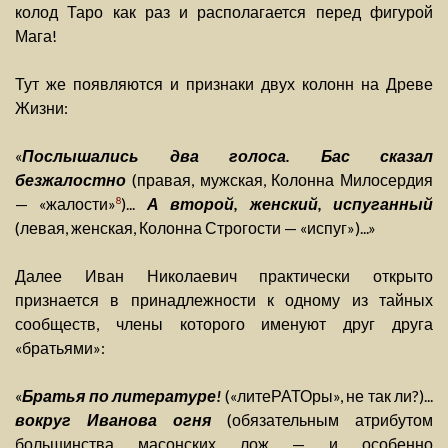
колод Таро как раз и располагается перед фигурой
Мага!
Тут же появляются и признаки двух колонн на Древе
Жизни:
«
Послышались два голоса. Бас сказал
безжалостно
(правая, мужская, Колонна Милосердия
— «жалости»
)...
А второй, женский, испуганный
8
(левая, женская, Колонна Строгости — «испуг»)...»
Далее Иван Николаевич практически открыто
признается в принадлежности к одному из тайных
сообществ, члены которого именуют друг друга
«братьями»:
«
Братья по литературе!
(«литеРАТОры», не так ли?)...
вокруг Иванова огня
(обязательным атрибутом
большинства масонских лож — и особенно