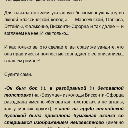
Для начала возьмем указанную безномерную карту из
любой классической колоды — Марсельской, Папюса,
Эттейлы, Фальконье, Висконти-Сфорца и так далее — и
взглянем на нее. И как только...
И как только вы это сделаете, вы сразу же увидите, что
она практически полностью совпадает с ее описанием...
в нашем романе!
Судите сами:
«
Он был бос
(!),
в разодранной
(!)
беловатой
толстовке
(на «Безумце» из колоды Висконти-Сфорца
разодрана именно «беловатая толстовка», а не штаны,
как у многих других),
к коей на груди английской
булавкой была приколота бумажная иконка со
стершимся изображением неизвестного
(именно