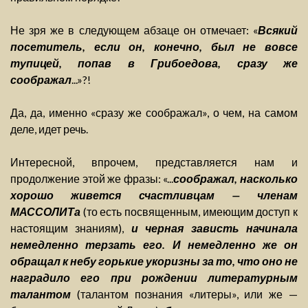
Не зря же в следующем абзаце он отмечает: «
Всякий
посетитель, если он, конечно, был не вовсе
тупицей, попав в Грибоедова, сразу же
соображал
...»?!
Да, да, именно «сразу же соображал», о чем, на самом
деле, идет речь.
Интересной, впрочем, представляется нам и
продолжение этой же фразы: «...
соображал, насколько
хорошо живется счастливцам — членам
МАССОЛИТа
(то есть посвященным, имеющим доступ к
настоящим знаниям),
и черная зависть начинала
немедленно терзать его. И немедленно же он
обращал к небу горькие укоризны за то, что оно не
наградило его при рождении литературным
талантом
(талантом познания «литеры», или же —