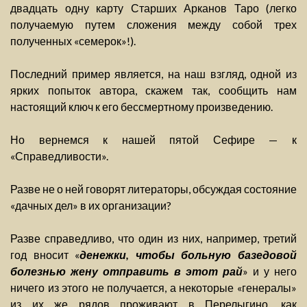
двадцать одну карту Старших Арканов Таро (легко
получаемую путем сложения между собой трех
полученных «семерок»!).
Последний пример является, на наш взгляд, одной из
ярких попыток автора, скажем так, сообщить нам
настоящий ключ к его бессмертному произведению.
Но вернемся к нашей пятой Сефире — к
«Справедливости».
Разве не о ней говорят литераторы, обсуждая состояние
«дачных дел» в их организации?
Разве справедливо, что один из них, например, третий
год вносит «
денежки, чтобы больную базедовой
болезнью жену отправить в этот рай
» и у него
ничего из этого не получается, а некоторые «генералы»
из их же рядов проживают в Перелыгино, как