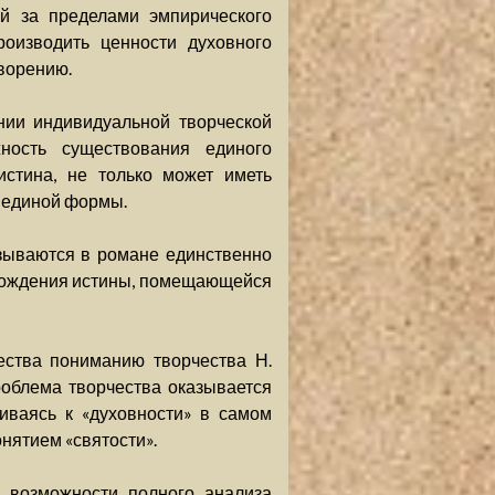
й за пределами эмпирического
роизводить ценности духовного
ворению.
нии индивидуальной творческой
жность существования единого
истина, не только может иметь
 единой формы.
азываются в романе единственно
хождения истины, помещающейся
ества пониманию творчества Н.
роблема творчества оказывается
ниваясь к «духовности» в самом
нятием «святости».
 возможности полного анализа