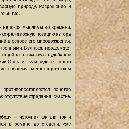
тварную природу. Разрешение и
го бытия.
ки непокоя мыслимы во времени.
ико-религиозную позицию автора
ий в основе его мировоззрения,
твенными. Булгаков продолжает
ающей историческую судьбу как
мии Света и Тьмы видится только
«всеобщем» метаисторическом
 противопоставляется понятие
 отсутствие страдания, счастье,
боду — источник как зла, так и
ется в романе до степени, уже