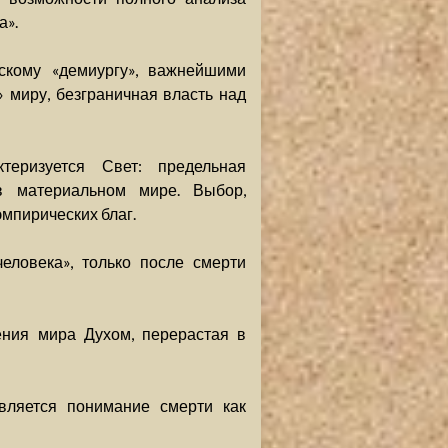
а».
скому «демиургу», важнейшими
 миру, безграничная власть над
еризуется Свет: предельная
 в материальном мире. Выбор,
эмпирических благ.
еловека», только после смерти
ния мира Духом, перерастая в
вляется понимание смерти как