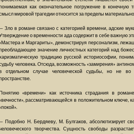
понимаемая как окончательное погружение в конечную 
смысл мировой трагедии относится за пределы материально
— Зло в романе связано с категорией времени, адские му
Утверждение о временности ада содержит в себе важную эт
«Мастера и Маргариты», демонстрируя персонализм, лежащ
преобладающее значение личностных категорий над божес
харизматическую традицию русской историософии, поним
судьбу человека. Отсюда, возможность «замирения» антино
в отдельном случае человеческой судьбы, но не во 
пространстве.
Понятию «времени» как источника страдания в романе
«вечности», рассматривающейся в положительном ключе, как
«покой».
— Подобно Н. Бердяеву, М. Булгаков, абсолютизирует сво
человеческого творчества. Сущность свободы разраста