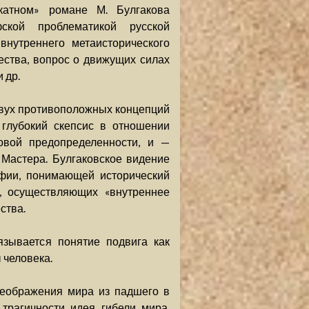
катном» романе М. Булгакова
ской проблематикой русской
нутреннего метаисторического
ества, вопрос о движущих силах
 др.
двух противоположных концепций
 глубокий скепсис в отношении
овой предопределенности, и —
Мастера. Булгаковское видение
офии, понимающей исторический
, осуществляющих «внутреннее
ства.
зывается понятие подвига как
 человека.
реображения мира из падшего в
трагичности идея гибели мира,