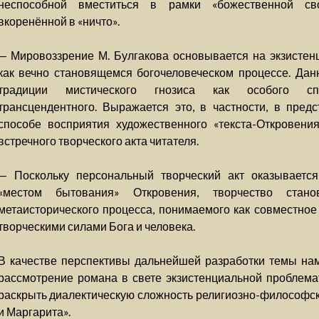
неспособной вместиться в рамки «божественной сво
вкоренённой в «ничто».
— Мировоззрение М. Булгакова основывается на экзистен
как вечно становящемся богочеловеческом процессе. Дан
традиции мистического гнозиса как особого спо
трансцендентного. Выражается это, в частности, в пред
способе восприятия художественного «текста-Откровени
встречного творческого акта читателя.
— Поскольку персональный творческий акт оказываетс
«местом бытования» Откровения, творчество стан
метаисторического процесса, понимаемого как совместно
творческими силами Бога и человека.
В качестве перспективы дальнейшей разработки темы на
рассмотрение романа в свете экзистенциальной проблема
раскрыть диалектическую сложность религиозно-философс
и Маргарита».