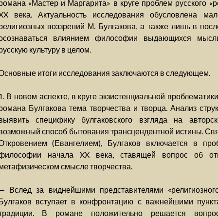
романа «Мастер и Маргарита» в круге проблем русского «р
XX века. Актуальность исследования обусловлена ма
религиозных воззрений М. Булгакова, а также лишь в по
осознаваться влиянием философии выдающихся мысли
русскую культуру в целом.
Основные итоги исследования заключаются в следующем.
1. В новом аспекте, в круге экзистенциальной проблематик
романа Булгакова тема творчества и творца. Анализ струк
выявить специфику булгаковского взгляда на авторс
возможный способ бытования трансцендентной истины. Свя
Откровением (Евангелием), Булгаков включается в про
философии начала XX века, ставящей вопрос об от
метафизическом смысле творчества.
— Вслед за виднейшими представителями «религиозного
Булгаков вступает в конфронтацию с важнейшими пункт
традиции. В романе положительно решается вопр