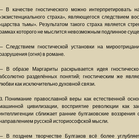
— В качестве гностического можно интерпретировать н
«экзистенциального страха», являющегося следствием во
«царства тьмы». Результатом такого страха является стр
рамках которого не мыслится невозможным подлинное суще
— Следствием гностической установки на мироотрицан
разрушения (огня) в романе.
— В образе Маргариты раскрывается идея гностическо
абсолютно разделённых понятий; гностическим же явля
любви как исключительно духовной связи.
3. Понимание православной веры как естественной осно
машинной цивилизации, восприятие революции как за
интеллигенции сближает ранние булгаковские воззрения 
направлением русской историософской мысли.
— В позднем творчестве Булгаков всё более углубляет