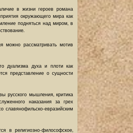
аличие в жизни героев романа
сприятия окружающего мира как
емление подняться над миром, в
ствование.
ия можно рассматривать мотив
го дуализма духа и плоти как
ется представление о сущности
вы русского мышления, критика
служенного наказания за грех
со славянофильско-евразийским
ся в религиозно-философское,