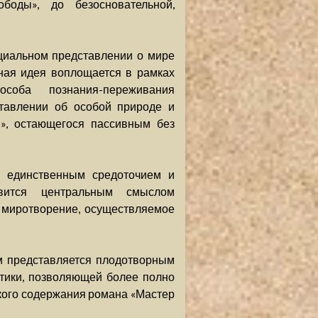
боды», до безосновательной,
циальном представлении о мире
ная идея воплощается в рамках
соба познания-переживания
ставлении об особой природе и
я», остающегося пассивным без
я единственным средоточием и
овится центральным смыслом
е миротворение, осуществляемое
м представляется плодотворным
тики, позволяющей более полно
кого содержания романа «Мастер