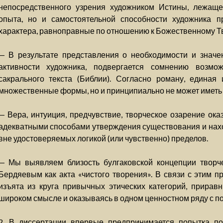
непосредственного узрения художником Истины, лежаще
опыта, но и самостоятельной способности художника п
характера, равноправные по отношению к Божественному Т
— В результате представления о необходимости и значе
активности художника, подвергается сомнению возмо
сакрального текста (Библии). Согласно роману, единая 
множественные формы, но и принципиально не может иметь
— Вера, интуиция, предчувствие, творческое озарение ок
адекватными способами утверждения существования и на
вне удостоверяемых логикой (или чувственно) пределов.
— Мы выявляем близость булгаковской концепции творч
Бердяевым как акта «чистого творения». В связи с этим п
изъята из круга привычных этических категорий, прирав
широком смысле и оказываясь в одном ценностном ряду с по
2. В диссертации впервые предпринимается попытка по