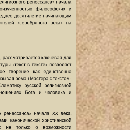
елигиозного ренессанса» начала
лоизученностью философских и
следнее десятилетие начинающим
телей «серебряного века» на
и, рассматривается ключевая для
туры «текст в тексте» позволяет
кое творение как единственно
зывая роман Мастера с текстом-
блематику русской религиозной
ношениях Бога и человека и
 ренессанса» начала XX века,
ами канонической христианской
ос не только о возможности