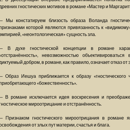
древних гностических мотивов в романе «Мастер и Маргарит
— Мы констатируем близость образа Воланда гностиче
признаками которой являются привязанность к «видимому»
эмпирией, «неонтологическая» сущность зла.
— В духе гностической концепции в романе характ
«отстранённость», невозможностью объективироваться
диктуемый добром, в романе, как правило, означает отказ от 
— Образ Иешуа приближается к образу «гностического ч
приобретающего «божественность».
— В романе исключается идея воскресения и преображе
гностическое мироотрицание и отстранённость.
— Признаком гностического мироотрицания в романе я
освобождения от злых пут материи, счастья и блага.