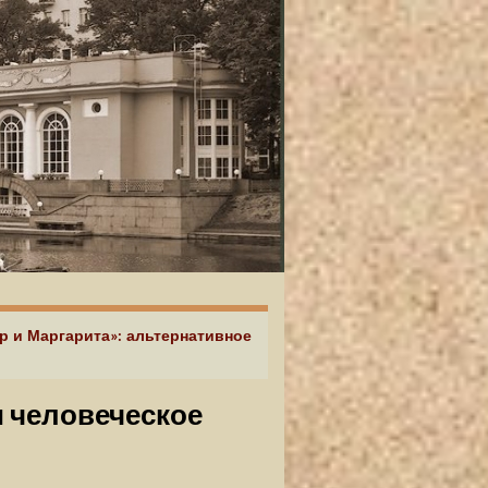
р и Маргарита»: альтернативное
и человеческое