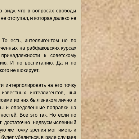
в виду, что в вопросах свободы
не отступал, и которая далеко не
 То есть, интеллигентом не по
ученных на рабфаковских курсах
принадлежности к советскому
нию. И по воспитанию. Да и по
кого не шокирует.
и интерполировать на его точку
известных интеллигентов, чья
всеми из них был знаком лично и
ны и определенные поправки на
ностей. Все это так. Но если по
т достаточно недвусмысленный
кую же точку зрения мог иметь и
 будет убедиться, в ряде случаев