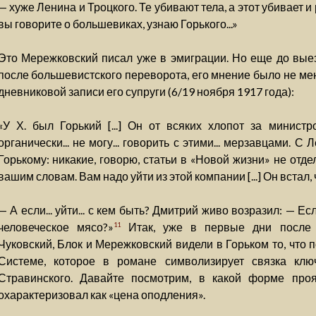
— хуже Ленина и Троцкого. Те убивают тела, а этот убивает и
вы говорите о большевиках, узнаю Горького...»
Это Мережковский писал уже в эмиграции. Но еще до выез
после большевистского переворота, его мнение было не мен
дневниковой записи его супруги (6/19 ноября 1917 года):
«У Х. был Горький [...] Он от всяких хлопот за министро
органически... не могу... говорить с этими... мерзавцами. С 
Горькому: никакие, говорю, статьи в «Новой жизни» не отдел
вашим словам. Вам надо уйти из этой компании [...] Он встал,
— А если... уйти... с кем быть? Дмитрий живо возразил: — Ес
человеческое мясо?»
Итак, уже в первые дни после 
11
Чуковский, Блок и Мережковский видели в Горьком то, что 
Системе, которое в романе символизирует связка клю
Стравинского. Давайте посмотрим, в какой форме проя
охарактеризовал как «цена оподления».