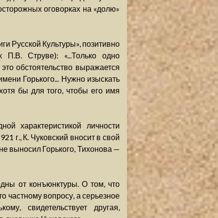
осторожных оговорках на «долю»
Лиги Русской Культуры», позитивно
П.В. Струве): «...Только одно
 это обстоятельство выражается
имени Горького... Нужно изыскать
хотя бы для того, чтобы его имя
ной характеристикой личности
921 г., К. Чуковский вносит в свой
не выносил Горького, Тихонова —
дны от конъюнктуры. О том, что
то частному вопросу, а серьезное
ому, свидетельствует другая,