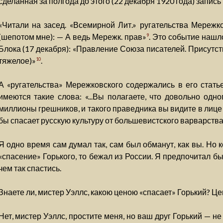
сделанная за полгода до этого (22 декабря 1920 года) запись
«Читали на засед. «Всемирной Лит.» ругательства Мережко
(шепотом мне): — А ведь Мережк. прав»
. Это событие нашл
9
Блока (17 декабря): «Правление Союза писателей. Присутств
тяжелое)»
.
10
А «ругательства» Мережковского содержались в его статье
имеются такие слова: «...Вы полагаете, что довольно одн
миллионы грешников, и такого праведника вы видите в лице
бы спасает русскую культуру от большевистского варварства
Я одно время сам думал так, сам был обманут, как вы. Но к
«спасение» Горького, то бежал из России. Я предпочитал 
чем так спастись.
Знаете ли, мистер Уэллс, какою ценою «спасает» Горький? Це
Нет, мистер Уэллс, простите меня, но ваш друг Горький — н