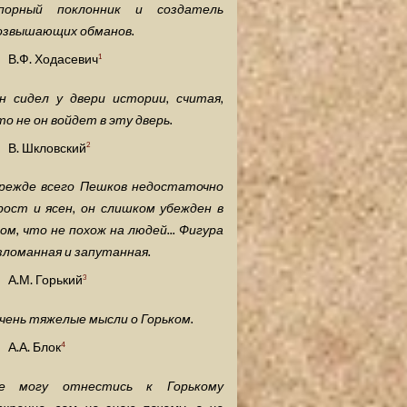
порный поклонник и создатель
озвышающих обманов.
В.Ф. Ходасевич
1
н сидел у двери истории, считая,
то не он войдет в эту дверь.
В. Шкловский
2
режде всего Пешков недостаточно
рост и ясен, он слишком убежден в
ом, что не похож на людей... Фигура
зломанная и запутанная.
А.М. Горький
3
чень тяжелые мысли о Горьком.
А.А. Блок
4
е могу отнестись к Горькому