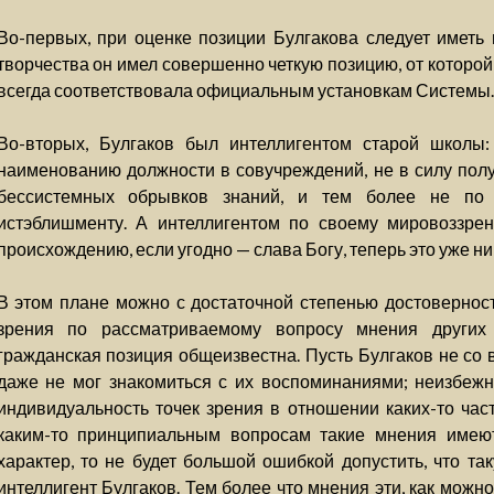
Во-первых, при оценке позиции Булгакова следует иметь 
творчества он имел совершенно четкую позицию, от которой 
всегда соответствовала официальным установкам Системы.
Во-вторых, Булгаков был интеллигентом старой школы:
наименованию должности в совучреждений, не в силу пол
бессистемных обрывков знаний, и тем более не по 
истэблишменту. А интеллигентом по своему мировоззре
происхождению, если угодно — слава Богу, теперь это уже ни
В этом плане можно с достаточной степенью достоверност
зрения по рассматриваемому вопросу мнения других 
гражданская позиция общеизвестна. Пусть Булгаков не со 
даже не мог знакомиться с их воспоминаниями; неизбеж
индивидуальность точек зрения в отношении каких-то част
каким-то принципиальным вопросам такие мнения имею
характер, то не будет большой ошибкой допустить, что та
интеллигент Булгаков. Тем более что мнения эти, как можно