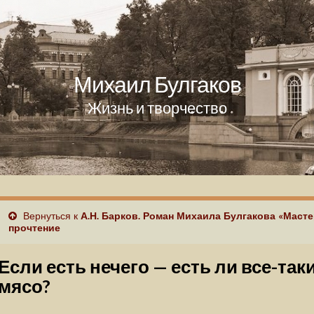
Михаил Булгаков
Жизнь и творчество
Вернуться к
А.Н. Барков. Роман Михаила Булгакова «Масте
прочтение
Если есть нечего — есть ли все-так
мясо?