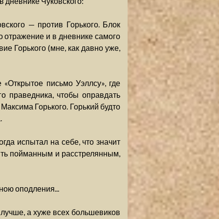
 в дневнике Чуковского:
вского — против Горького. Блок
о отражение и в дневнике самого
ие Горького (мне, как давно уже,
 «Открытое письмо Уэллсу», где
ого праведника, чтобы оправдать
 Максима Горького. Горький будто
.
огда испытал на себе, что значит
быть пойманным и расстрелянным,
ною оподления...
е лучше, а хуже всех большевиков