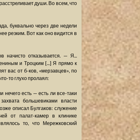
 расстреливает души. Во всем, что
да, буквально через две недели
ее резким. Вот как оно видится в
в начисто отказывается. — Я...
Лениным и Троцким [...] Я прямо к
ят вас от б-ков, «мерзавцев», по
 что-то глухо пролаял:
ли нечего есть — есть ли все-таки
захвата большевиками власти
позже описал Булгаков: служение
чей от палат-камер в клинике
влялось то, что Мережковский