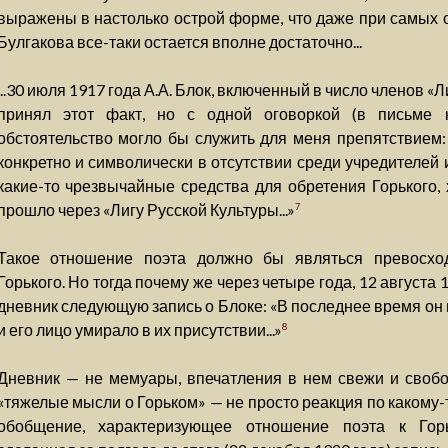
выражены в настолько острой форме, что даже при самых 
Булгакова все-таки остается вполне достаточно...
...30 июля 1917 года А.А. Блок, включенный в число членов «
принял этот факт, но с одной оговоркой (в письме к 
обстоятельство могло бы служить для меня препятствием:
конкретно и символически в отсутствии среди учредителей 
какие-то чрезвычайные средства для обретения Горького, 
прошло через «Лигу Русской Культуры...»
7
Такое отношение поэта должно бы являться превосход
Горького. Но тогда почему же через четыре года, 12 августа 1
дневник следующую запись о Блоке: «В последнее время он 
и его лицо умирало в их присутствии...»
8
Дневник — не мемуары, впечатления в нем свежи и свобо
«тяжелые мысли о Горьком» — не просто реакция по какому-
обобщение, характеризующее отношение поэта к Горьк