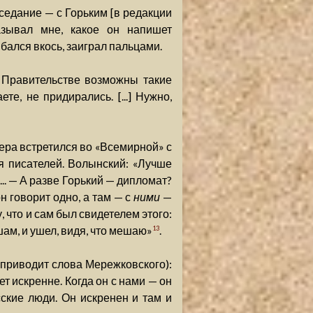
аседание — с Горьким [в редакции
азывал мне, какое он напишет
бался вкось, заиграл пальцами.
м Правительстве возможны такие
е, не придирались. [...] Нужно,
чера встретился во «Всемирной» с
я писателей. Волынский: «Лучше
... — А разве Горький — дипломат?
н говорит одно, а там — с
ними
—
 что и сам был свидетелем этого:
шам, и ушел, видя, что мешаю»
.
13
й приводит слова Мережковского):
ет искренне. Когда он с нами — он
ские люди. Он искренен и там и