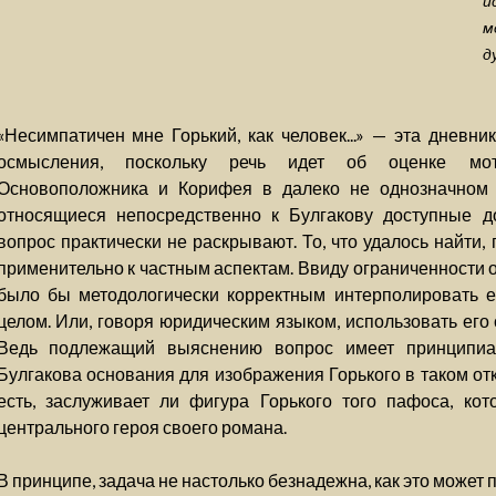
и
м
д
«Несимпатичен мне Горький, как человек...» — эта дневни
осмысления, поскольку речь идет об оценке мот
Основоположника и Корифея в далеко не однозначном 
относящиеся непосредственно к Булгакову доступные д
вопрос практически не раскрывают. То, что удалось найти
применительно к частным аспектам. Ввиду ограниченности 
было бы методологически корректным интерполировать ег
целом. Или, говоря юридическим языком, использовать его
Ведь подлежащий выяснению вопрос имеет принципи
Булгакова основания для изображения Горького в таком от
есть, заслуживает ли фигура Горького того пафоса, ко
центрального героя своего романа.
В принципе, задача не настолько безнадежна, как это может 