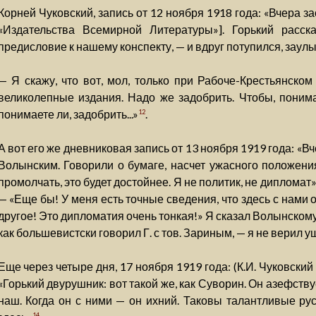
Корней Чуковский, запись от 12 ноября 1918 года: «Вчера з
«Издательства Всемирной Литературы»]. Горький расск
предисловие к нашему конспекту, — и вдруг потупился, заулы
— Я скажу, что вот, мол, только при Рабоче-Крестьянско
великолепные издания. Надо же задобрить. Чтобы, понимает
понимаете ли, задобрить...»
.
12
А вот его же дневниковая запись от 13 ноября 1919 года: «В
Волынским. Говорили о бумаге, насчет ужасного положени
промолчать, это будет достойнее. Я не политик, не дипломат»
— «Еще бы! У меня есть точные сведения, что здесь с нами о
другое! Это дипломатия очень тонкая!» Я сказал Волынскому,
как большевистски говорил Г. с тов. Зариным, — я не верил у
Еще через четыре дня, 17 ноября 1919 года: (К.И. Чуковски
«Горький двурушник: вот такой же, как Суворин. Он азефству
наш. Когда он с ними — он ихний. Таковы талантливые рус
14