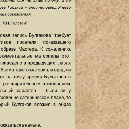
скренне, сам не знаю почему, а не
огу. Горький — злой человек... У него
уша соглядатая.
Л.Н. Толстой
5
ковая запись Булгакова
требует
6
ивов писателя, показавшего
образе Мастера. К сожалению,
окументальные материалы этот
, приведено в предыдущих главах
объема такого материала вряд ли
о на точку зрения Булгакова в
 с расширительным толкованием.
альный характер — были ли у
кровенно сатирическом плане; то
торый Булгаков вложил в образ
показаться вначале.