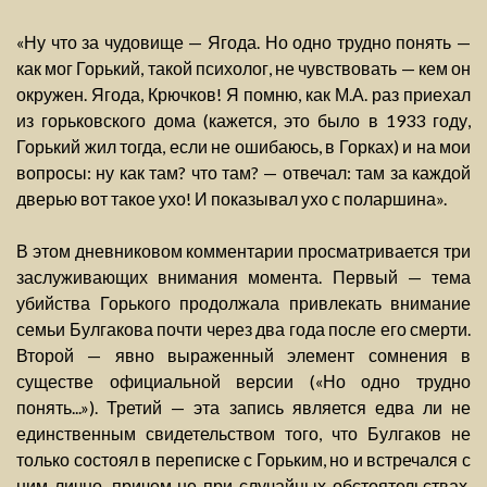
«Ну что за чудовище — Ягода. Но одно трудно понять —
как мог Горький, такой психолог, не чувствовать — кем он
окружен. Ягода, Крючков! Я помню, как М.А. раз приехал
из горьковского дома (кажется, это было в 1933 году,
Горький жил тогда, если не ошибаюсь, в Горках) и на мои
вопросы: ну как там? что там? — отвечал: там за каждой
дверью вот такое ухо! И показывал ухо с поларшина».
В этом дневниковом комментарии просматривается три
заслуживающих внимания момента. Первый — тема
убийства Горького продолжала привлекать внимание
семьи Булгакова почти через два года после его смерти.
Второй — явно выраженный элемент сомнения в
существе официальной версии («Но одно трудно
понять...»). Третий — эта запись является едва ли не
единственным свидетельством того, что Булгаков не
только состоял в переписке с Горьким, но и встречался с
ним лично, причем не при случайных обстоятельствах.