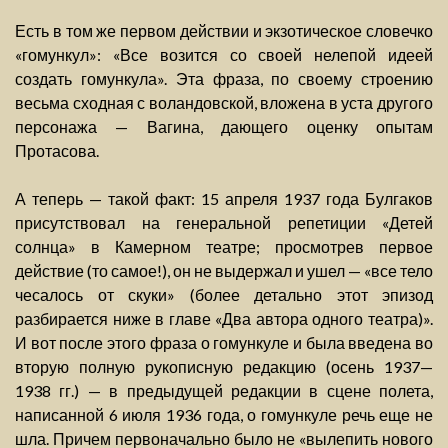
Есть в том же первом действии и экзотическое словечко
«гомункул»: «Все возится со своей нелепой идеей
создать гомункула». Эта фраза, по своему строению
весьма сходная с воландовской, вложена в уста другого
персонажа — Вагина, дающего оценку опытам
Протасова.
А теперь — такой факт: 15 апреля 1937 года Булгаков
присутствовал на генеральной репетиции «Детей
солнца» в Камерном театре; просмотрев первое
действие (то самое!), он не выдержал и ушел — «все тело
чесалось от скуки» (более детально этот эпизод
разбирается ниже в главе «Два автора одного театра)».
И вот после этого фраза о гомункуле и была введена во
вторую полную рукописную редакцию (осень 1937—
1938 гг.) — в предыдущей редакции в сцене полета,
написанной 6 июля 1936 года, о гомункуле речь еще не
шла. Причем первоначально было не «вылепить нового