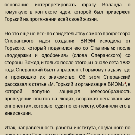
основание интерпретировать фразу Воланда о
гомункуле в контексте идеи, которой был привержен
Горький на протяжении всей своей жизни.
Но это еще не все: по свидетельству самого профессора
Сперанского, идея создания ВИЭМ исходила от
Горького, который поделился ею со Сталиным; после
«поддержки и одобрения» (слова Сперанского) со
стороны Вождя, и только после этого, и начале лета 1932
года Сперанский был направлен к Горькому на дачу, где
и произошло их знакомство. Об этом Сперанский
рассказал в статье «М. Горький и организация ВИЭМ»
, в
4
которой попутно защищал целесообразность
проведении опытов на людях, возражая неназванным
оппонентам, которые, судя по контексту, обвиняли его в
вивисекции.
Итак, направленность работы института, созданного по
инициативе Горького и с одобрения Сталина, встретила