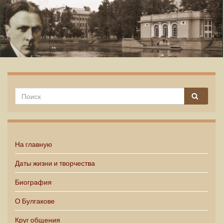
Михаил Булгаков
На главную
Даты жизни и творчества
Биография
О Булгакове
Круг общения