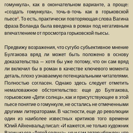
гомункула», как в окончательном варианте, а проще:
«создать гомункула», точь-в-точь как в горьковской
пьесе
. То есть, практически повторяющая слова Вагина
6
фраза Воланда была введена в роман под негативным
впечатлением от просмотра горьковской пьесы.
Предвижу возражения, что сугубо субъективное мнение
Булгакова вряд ли может быть положено в основу
доказательства — хотя бы уже потому, что он сам вряд
ли включил бы в роман в качестве ключевого момента
деталь, плохо узнаваемую потенциальными читателями.
Полностью согласен. Однако здесь следует отметить
немаловажное обстоятельство: еще до Булгакова,
горьковские «Дети солнца», как и присутствующее в этой
пьесе понятие о гомункуле, не остались не отмеченными
другими литераторами. В частности, еще до революции
один из наиболее известных критиков того времени
Юлий Айхенвальд писал: «И кажется, не только художник
Вагин из его «Детей солнца», но и сам автор убежден, что