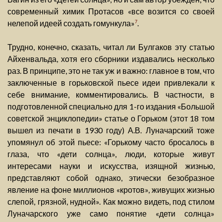
современный химик Протасов «все возится со своей
нелепой идеей создать гомункула»
.
7
Трудно, конечно, сказать, читал ли Булгаков эту статью
Айхенвальда, хотя его сборники издавались несколько
раз. В принципе, это не так уж и важно: главное в том, что
заключенные в горьковской пьесе идеи привлекали к
себе внимание, комментировались. В частности, в
подготовленной специально для 1-го издания «Большой
советской энциклопедии» статье о Горьком (этот 18 том
вышел из печати в 1930 году) А.В. Луначарский тоже
упомянул об этой пьесе: «Горькому часто бросалось в
глаза, что «дети солнца», люди, которые живут
интересами науки и искусства, изящной жизнью,
представляют собой однако, этически безобразное
явление на фоне миллионов «кротов», живущих жизнью
слепой, грязной, нудной». Как можно видеть, под стилом
Луначарского уже само понятие «дети солнца»