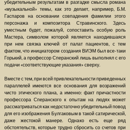
убедительным результатам в разгадке смысла романа
«музыкальной» темы, как это делает, например, Б.М.
Гаспаров на основании совпадения фамилии этого
персонажа и композитора Стравинского. Здесь
уместным будет, пожалуй, сопоставить особую роль
Мастера, символом которой является находившаяся
при нем связка ключей от палат пациентов, с тем
фактом, что инициатором создания ВИЭМ был все-таки
Горький, а профессор Сперанский лишь выполнял с его
подачи «соответствующие указания» сверху.
Вместе с тем, при всей привлекательности приведенных
параллелей имеются все основания для возражений
чисто этического плана, а именно: факт причастности
профессора Сперанского к опытам на людях может
рассматриваться как недостаточно убедительный повод
для его изображения Булгаковым в такой сатирической,
даже жестокой манере. Однако есть еще ряд
обстоятельств, которые трудно сбросить со счетов при