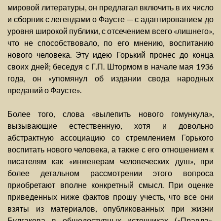
мировой литературы, он предлагал включить в их число
и сборник с легендами о Фаусте — с адаптированием до
уровня широкой публики, с отсечением всего «лишнего»,
что не способствовало, по его мнению, воспитанию
нового человека. Эту идею Горький пронес до конца
своих дней; беседуя с Г.П. Штормом в начале мая 1936
года, он «упомянул об издании свода народных
преданий о Фаусте».
Более того, слова «вылепить нового гомункула»,
вызывающие естественную, хотя и довольно
абстрактную ассоциацию со стремлением Горького
воспитать нового человека, а также с его отношением к
писателям как «инженерам человеческих душ», при
более детальном рассмотрении этого вопроса
приобретают вполне конкретный смысл. При оценке
приведенных ниже фактов прошу учесть, что все они
взяты из материалов, опубликованных при жизни
Булгакова в общедоступных источниках («Правда»,