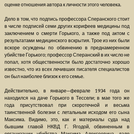
оценке отношения автора к личности этого человека.
Дело в том, что подпись профессора Сперанского стоит
в числе подписей семи других корифеев медицины под
заключением о смерти Горького, а также под актом с
результатами медицинского вскрытия. Трое из них были
вскоре осуждены по обвинению в преднамеренном
убийстве Горького; профессор Сперанский в их число не
попал, хотя общественности было достаточно хорошо
известно, что из всех лечивших писателя специалистов
он был наиболее близок к его семье.
Действительно, в январе—феврале 1934 года он
находился на даче Горького в Тессели; в мае того же
года присутствовал при скоротечной и весьма
таинственной болезни с летальным исходом его сына
Максима. Видимо, это, как и материалы суда над
бывшим главой НКВД Г. Ягодой, обвиненным в
организации убийства Максима Алексеевича, дало