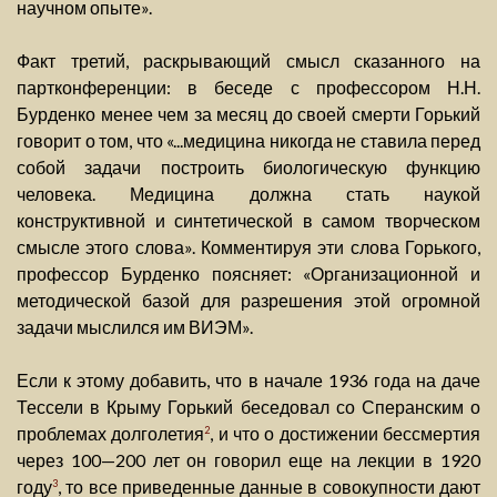
научном опыте».
Факт третий, раскрывающий смысл сказанного на
партконференции: в беседе с профессором Н.Н.
Бурденко менее чем за месяц до своей смерти Горький
говорит о том, что «...медицина никогда не ставила перед
собой задачи построить биологическую функцию
человека. Медицина должна стать наукой
конструктивной и синтетической в самом творческом
смысле этого слова». Комментируя эти слова Горького,
профессор Бурденко поясняет: «Организационной и
методической базой для разрешения этой огромной
задачи мыслился им ВИЭМ».
Если к этому добавить, что в начале 1936 года на даче
Тессели в Крыму Горький беседовал со Сперанским о
проблемах долголетия
, и что о достижении бессмертия
2
через 100—200 лет он говорил еще на лекции в 1920
году
, то все приведенные данные в совокупности дают
3