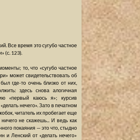
ий. Все время это сугубо частное
 (с. 123).
оменты; то, что «сугубо частное
три» может свидетельствовать об
ыл где-то очень близко от них,
лжить: здесь снова алогичная
нию «первый каюсь я»; курсив
«делать нечего». Зато в печатном
скобок, читатель их пробегает еще
 ничего не скажешь... И ведь как
нного покаяния — это что, стыдно
ин и Ленский от «делать нечего»