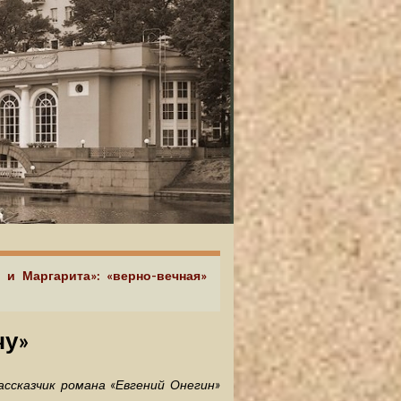
р и Маргарита»: «верно-вечная»
чу»
ассказчик романа «Евгений Онегин»