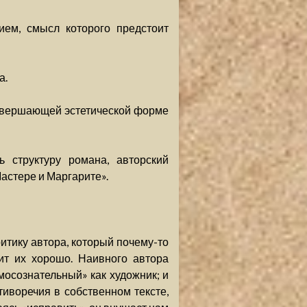
ием, смысл которого предстоит
а.
завершающей эстетической форме
ь структуру романа, авторский
астере и Маргарите».
ритику автора, который почему-то
дит их хорошо. Наивного автора
осознательный» как художник; и
иворечия в собственном тексте,