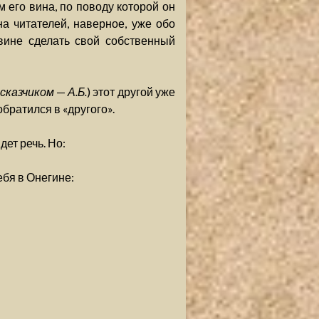
м его вина, по поводу которой он
а читателей, наверное, уже обо
вине сделать свой собственный
ссказчиком
—
А.Б.
) этот другой уже
 обратился в «другого».
дет речь. Но:
ебя в Онегине: