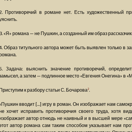
2. Противоречий в романе нет. Есть художественный пр
уяснить.
3. «Я» романа — не Пушкин, а созданный им образ рассказчик
4. Образ титульного автора может быть выявлен только в 
романа.
5. Задача: выяснить значение противоречий, определит
замысел, а затем — подлинное место «Евгения Онегина» в «М
Приступим к разбору статьи С. Бочарова
.
2
«Пушкин вводит [...] игру в роман. Он изображает нам самок
не хочет исправить противоречия своего труда, хотя ви
изображает автор отнюдь не наивный и в высшей мере «сам
этот автор романа сам таким способом указывает нам прот