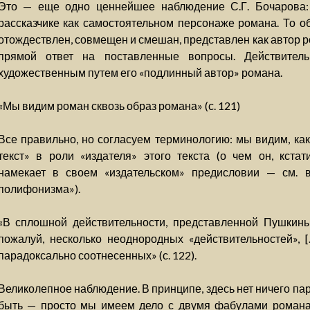
Это — еще одно ценнейшее наблюдение С.Г. Бочарова: 
рассказчике как самостоятельном персонаже романа. То обст
отождествлен, совмещен и смешан, представлен как автор р
прямой ответ на поставленные вопросы. Действител
художественным путем его «подлинный автор» романа.
«Мы видим роман сквозь образ романа» (с. 121)
Все правильно, но согласуем терминологию: мы видим, как
текст» в роли «издателя» этого текста (о чем он, кста
намекает в своем «издательском» предисловии — см.
полифонизма»).
«В сплошной действительности, представленной Пушкиным
пожалуй, несколько неоднородных «действительностей», [.
парадоксально соотнесенных» (с. 122).
Великолепное наблюдение. В принципе, здесь нет ничего па
быть — просто мы имеем дело с двумя фабулами романа: