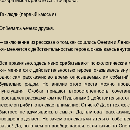
возвратимся к работе С.Г. Бочарова:
Так люди (первый каюсь я)
От
делать нечего
друзья.
— заключение из рассказа о том, как сошлись Онегин и Ленск
«я» меняется с действительностью героев, оказываясь внутри»
Все правильно, здесь явно срабатывают психологические м
«я» меняется с действительностью героев, оказываясь вну
одно: сам рассказчик во время описываемых им событий б
буквально рядом. Но анализ этого места можно продо
пунктуация. Скобки придают второстепенность сочета
проставлен рассказчиком (не Пушкиным!), действительно, от 
тексте он рябит, отвлекает внимание! От чего? Да от тех же 
быстрее, не вдумываясь в смысл. Да, плутоват рассказчик,
изощренно делает... Но зачем отвлекать читателя от собстве
разве? Да, но в чем он вообще кается, если какие-то Онег