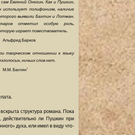
 сам Евгений Онегин. Как и Пушкин,
н использует полифонизм, наличие
оторого выявили Бахтин и Лотман.
очаров отметил особую роль,
оторую играет повествователь.
Альфред Барков
ри творческом отношении к языку
езголосых, ничьих слов нет.
М.М. Бахтин
1
улата.
 вскрыта структура романа. Пока
м, действительно ли Пушкин при
ного» духа, или имел в виду что-