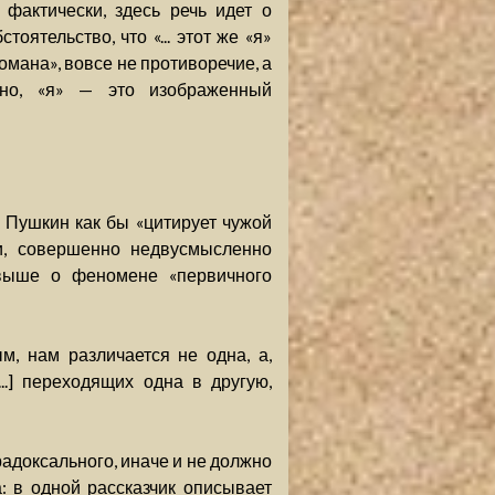
фактически, здесь речь идет о
оятельство, что «... этот же «я»
омана», вовсе не противоречие, а
ьно, «я» — это изображенный
 Пушкин как бы «цитирует чужой
ти, совершенно недвусмысленно
 выше о феномене «первичного
, нам различается не одна, а,
..] переходящих одна в другую,
радоксального, иначе и не должно
 в одной рассказчик описывает