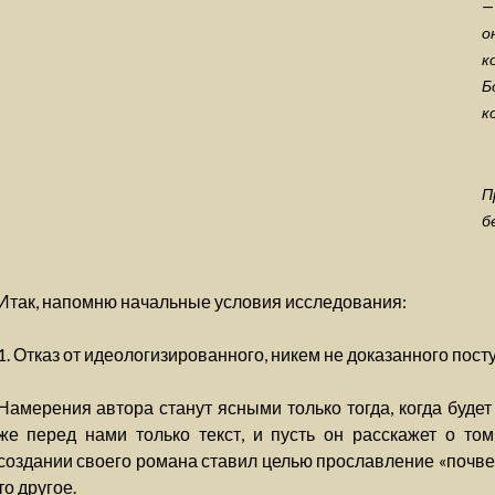
—
о
к
Б
к
П
б
Итак, напомню начальные условия исследования:
1. Отказ от идеологизированного, никем не доказанного пост
Намерения автора станут ясными только тогда, когда будет
же перед нами только текст, и пусть он расскажет о то
создании своего романа ставил целью прославление «почвен
то другое.