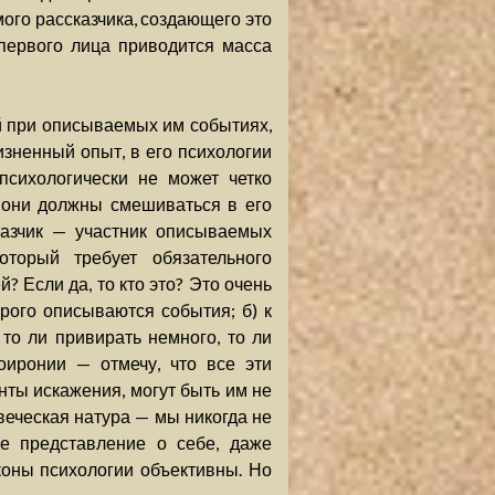
ого рассказчика, создающего это
 первого лица приводится масса
й при описываемых им событиях,
изненный опыт, в его психологии
психологически не может четко
 они должны смешиваться в его
казчик — участник описываемых
оторый требует обязательного
 Если да, то кто это? Это очень
орого описываются события; б) к
то ли привирать немного, то ли
оиронии — отмечу, что все эти
нты искажения, могут быть им не
веческая натура — мы никогда не
е представление о себе, даже
аконы психологии объективны. Но