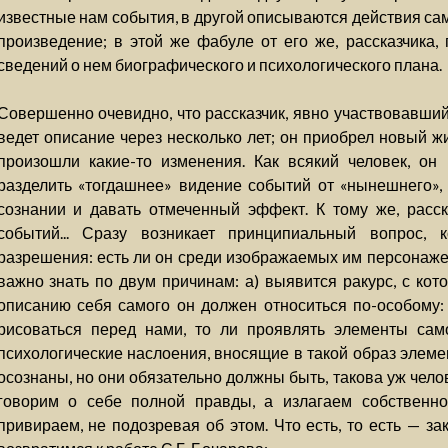
известные нам события, в другой описываются действия сам
произведение; в этой же фабуле от его же, рассказчика,
сведений о нем биографического и психологического плана.
Совершенно очевидно, что рассказчик, явно участвовавши
ведет описание через несколько лет; он приобрел новый ж
произошли какие-то изменения. Как всякий человек, он 
разделить «тогдашнее» видение событий от «нынешнего»,
сознании и давать отмеченный эффект. К тому же, расс
событий... Сразу возникает принципиальный вопрос, к
разрешения: есть ли он среди изображаемых им персонажей?
важно знать по двум причинам: а) выявится ракурс, с кот
описанию себя самого он должен относиться по-особому: 
рисоваться перед нами, то ли проявлять элементы сам
психологические наслоения, вносящие в такой образ элеме
осознаны, но они обязательно должны быть, такова уж чело
говорим о себе полной правды, а излагаем собственно
привираем, не подозревая об этом. Что есть, то есть — з