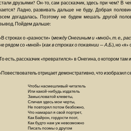
стали друзьями? Он-то, сам рассказчик, здесь при чем? В че
кается? Ладно, развивать дальше не буду. Добрая половин
всем догадалась. Поэтому не будем мешать другой поло
вывод. Пойдем дальше:
«В строках о «разности» (
между Онегиным и «мной», т. е., ра
не рядом со «мной» (
как в строках о покаянии
—
А.Б.
), но «я»
То есть, рассказчик «превратился» в Онегина, о котором там и
«Повествователь отрицает демонстративно, что изобразил с
Чтобы насмешливый читатель
Или какой-нибудь издатель
Замысловатой клеветы,
Сличая здесь мои черты,
Не повторял потом безбожно,
Что намарал я свой портрет,
Как Байрон, гордости поэт,
Как будто нам уж невозможно
Писать поэмы о другом