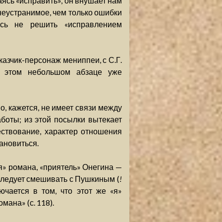
ясь «исправить», он внушает нам
 неустранимое, чем только ошибки
десь не решить «исправлением
зчик-персонаж мениппеи, с С.Г.
 в этом небольшом абзаце уже
но, кажется, не имеет связи между
боты; из этой посылки вытекает
ествование, характер отношения
ановиться.
я» романа, «приятель» Онегина —
е следует смешивать с Пушкиным (
!
ючается в том, что этот же «я»
ана» (с. 118).