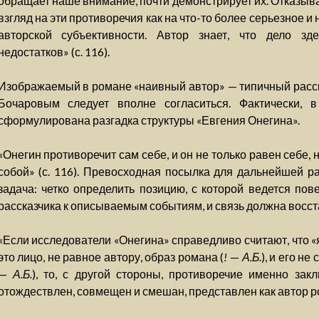
обращает наше внимание, почти демонстрирует их. Отказыва
взгляд на эти противоречия как на что-то более серьезное и
авторской субъективности. Автор знает, что дело з
недостатков» (с. 116).
Изображаемый в романе «наивный автор» — типичный расска
Бочаровым следует вполне согласиться. Фактически,
сформулирована разгадка структуры «Евгения Онегина».
«Онегин противоречит сам себе, и он не только равен себе, 
собой» (с. 116). Превосходная посылка для дальнейшей ра
задача: четко определить позицию, с которой ведется пов
рассказчика к описываемым событиям, и связь должна восст
«Если исследователи «Онегина» справедливо считают, что «
это лицо, не равное автору, образ романа (
!
—
А.Б.
), и его н
—
А.Б.
), то, с другой стороны, противоречие именно закл
отождествлен, совмещен и смешан, представлен как автор ром