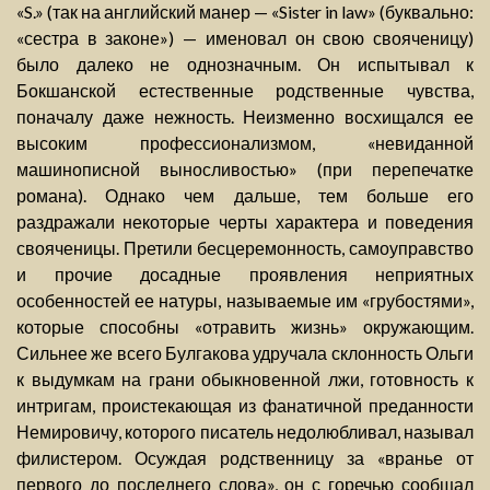
«S.» (так на английский манер — «Sister in law» (буквально:
«сестра в законе») — именовал он свою свояченицу)
было далеко не однозначным. Он испытывал к
Бокшанской естественные родственные чувства,
поначалу даже нежность. Неизменно восхищался ее
высоким профессионализмом, «невиданной
машинописной выносливостью» (при перепечатке
романа). Однако чем дальше, тем больше его
раздражали некоторые черты характера и поведения
свояченицы. Претили бесцеремонность, самоуправство
и прочие досадные проявления неприятных
особенностей ее натуры, называемые им «грубостями»,
которые способны «отравить жизнь» окружающим.
Сильнее же всего Булгакова удручала склонность Ольги
к выдумкам на грани обыкновенной лжи, готовность к
интригам, проистекающая из фанатичной преданности
Немировичу, которого писатель недолюбливал, называл
филистером. Осуждая родственницу за «вранье от
первого до последнего слова», он с горечью сообщал