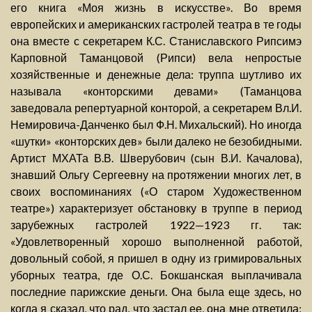
его книга «Моя жизнь в искусстве». Во время
европейских и американских гастролей театра в те годы
она вместе с секретарем К.С. Станиславского Рипсимэ
Карповной Таманцовой (Рипси) вела непростые
хозяйственные и денежные дела: труппа шутливо их
называла «конторскими девами» (Таманцова
заведовала репертуарной конторой, а секретарем Вл.И.
Немировича-Данченко был Ф.Н. Михальский). Но иногда
«шутки» «конторских дев» были далеко не безобидными.
Артист МХАТа В.В. Шверубович (сын В.И. Качалова),
знавший Ольгу Сергеевну на протяжении многих лет, в
своих воспоминаниях («О старом Художественном
театре») характеризует обстановку в труппе в период
зарубежных гастролей 1922—1923 гг. так:
«Удовлетворенный хорошо выполненной работой,
довольный собой, я пришел в одну из гримировальных
уборных театра, где О.С. Бокшанская выплачивала
последние парижские деньги. Она была еще здесь, но
когда я сказал, что рад, что застал ее, она мне ответила: