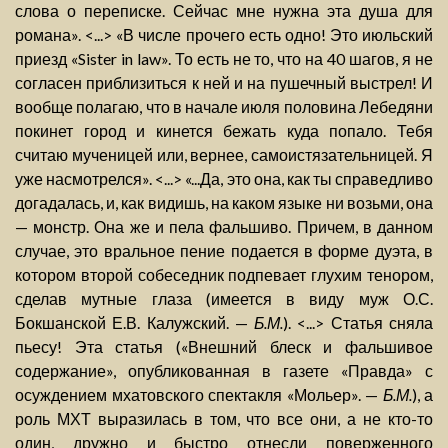
слова о переписке. Сейчас мне нужна эта душа для
романа». <...> «В числе прочего есть одно! Это июльский
приезд «Sister in law». То есть не то, что на 40 шагов, я не
согласен приблизиться к ней и на пушечный выстрел! И
вообще полагаю, что в начале июля половина Лебедяни
покинет город и кинется бежать куда попало. Тебя
считаю мученицей или, вернее, самоистязательницей. Я
уже насмотрелся». <...> «...Да, это она, как ты справедливо
догадалась, и, как видишь, на каком языке ни возьми, она
— монстр. Она же и пела фальшиво. Причем, в данном
случае, это вральное пение подается в форме дуэта, в
котором второй собеседник подпевает глухим тенором,
сделав мутные глаза (имеется в виду муж О.С.
Бокшанской Е.В. Калужский. —
Б.М.
). <...> Статья сняла
пьесу! Эта статья («Внешний блеск и фальшивое
содержание», опубликованная в газете «Правда» с
осуждением мхатовского спектакля «Мольер». —
Б.М.
), а
роль МХТ выразилась в том, что все они, а не кто-то
один, дружно и быстро отнесли поверженного