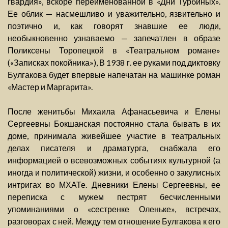
гвардия», вскоре переименованной в «Дни Турбиных».
Ее облик — насмешливо и уважительно, язвительно и
поэтично и, как говорят знавшие ее люди,
необыкновенно узнаваемо — запечатлен в образе
Поликсены Торопецкой в «Театральном романе»
(«Записках покойника»), В 1938 г. ее руками под диктовку
Булгакова будет впервые напечатан на машинке роман
«Мастер и Маргарита».
После женитьбы Михаила Афанасьевича и Елены
Сергеевны Бокшанская постоянно стала бывать в их
доме, принимала живейшее участие в театральных
делах писателя и драматурга, снабжала его
информацией о всевозможных событиях культурной (а
иногда и политической) жизни, и особенно о закулисных
интригах во МХАТе. Дневники Елены Сергеевны, ее
переписка с мужем пестрят бесчисленными
упоминаниями о «сестренке Оленьке», встречах,
разговорах с ней. Между тем отношение Булгакова к его