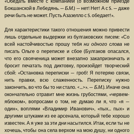
«Обедать вместе с компанией (о возможном приезде
Бокшанской в Лебедянь. —
Б.М.
) — нет! Нет! А с S. — даже
речи быть не может. Пусть Азазелло с S. обедает!».
Для характеристики такого отношения можно привести
лишь отдельные выдержки из булгаковских писем: «Со
всей настойчивостью прошу тебя
ни одного слова
не
писать Ольге о переписке и сбое (Булгаков опасался,
что его свояченица может внезапно закапризничать и
бросит печатать под диктовку, произойдет творческий
сбой: «Остановка переписки — гроб! Я потеряю связи,
нить правки, всю слаженность. Переписку нужно
закончить, во что бы то ни стало. <...>». —
Б.М.
). Иначе она
окончательно отравит мне жизнь грубостями, «червем-
яблоком», вопросами о том, не думаю ли я, что «я —
один», воплями «Владимир Иванович», «пых... пых» и
другими штуками из ее арсенала, который тебе хорошо
известен. А я уже за эти дни насытился. Итак, если ты не
хочешь, чтобы она села верхом на мою душу, ни одного