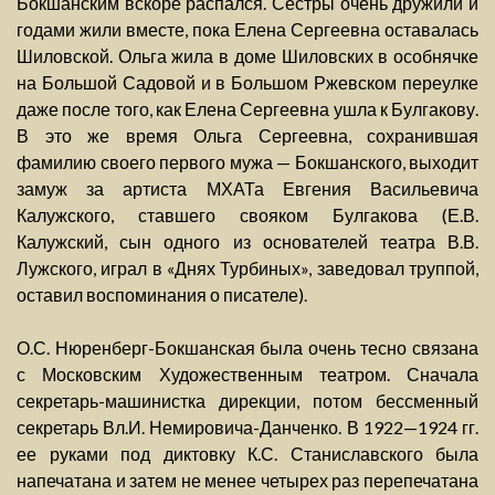
Бокшанским вскоре распался. Сестры очень дружили и
годами жили вместе, пока Елена Сергеевна оставалась
Шиловской. Ольга жила в доме Шиловских в особнячке
на Большой Садовой и в Большом Ржевском переулке
даже после того, как Елена Сергеевна ушла к Булгакову.
В это же время Ольга Сергеевна, сохранившая
фамилию своего первого мужа — Бокшанского, выходит
замуж за артиста МХАТа Евгения Васильевича
Калужского, ставшего свояком Булгакова (Е.В.
Калужский, сын одного из основателей театра В.В.
Лужского, играл в «Днях Турбиных», заведовал труппой,
оставил воспоминания о писателе).
О.С. Нюренберг-Бокшанская была очень тесно связана
с Московским Художественным театром. Сначала
секретарь-машинистка дирекции, потом бессменный
секретарь Вл.И. Немировича-Данченко. В 1922—1924 гг.
ее руками под диктовку К.С. Станиславского была
напечатана и затем не менее четырех раз перепечатана