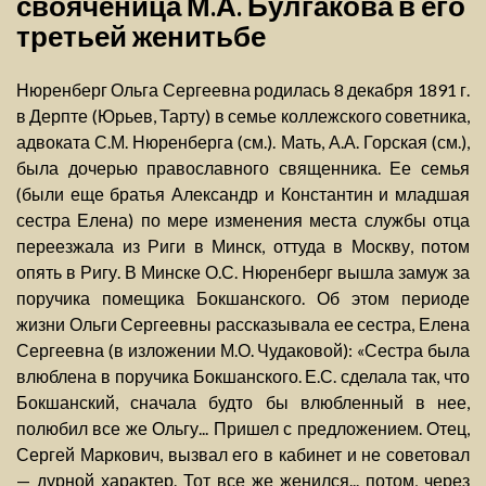
свояченица М.А. Булгакова в его
третьей женитьбе
Нюренберг Ольга Сергеевна родилась 8 декабря 1891 г.
в Дерпте (Юрьев, Тарту) в семье коллежского советника,
адвоката С.М. Нюренберга (см.). Мать, А.А. Горская (см.),
была дочерью православного священника. Ее семья
(были еще братья Александр и Константин и младшая
сестра Елена) по мере изменения места службы отца
переезжала из Риги в Минск, оттуда в Москву, потом
опять в Ригу. В Минске О.С. Нюренберг вышла замуж за
поручика помещика Бокшанского. Об этом периоде
жизни Ольги Сергеевны рассказывала ее сестра, Елена
Сергеевна (в изложении М.О. Чудаковой): «Сестра была
влюблена в поручика Бокшанского. Е.С. сделала так, что
Бокшанский, сначала будто бы влюбленный в нее,
полюбил все же Ольгу... Пришел с предложением. Отец,
Сергей Маркович, вызвал его в кабинет и не советовал
— дурной характер. Тот все же женился... потом, через