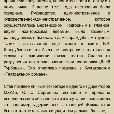
проявление неуважения, непочтительности к Театру и к
нему лично. К весне 1923 года настроения были
скверные. Руководство, административное и
художественно-административное, которое
осуществлялось Бертенсоном, Подгорным и, главное,
двумя «конторскими девами», было казенным,
равнодушным, я бы сказал даже, враждебным труппе».
Таких высказываний еще много в книге В.В.
Шверубовича: это была не внутренняя театральная
склока, а фактически кризис театра. Спасла от
разрушения театр лишь московская постановка «Дней
Турбиных». Это отчетливо показано в булгаковском
«Театральном романе».
Став позднее личным секретарем одного из директоров
МХАТа, Ольга Сергеевна исправно и преданно
исполняла свои обязанности и в отсутствие шефа, когда
тот, например, задерживался за границей. «Бокшанская
была в театре важным лицом, и тем дальше, больше, —