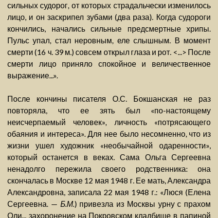
сильных судорог, от которых страдальчески изменилось
лицо, и он заскрипел зубами (два раза). Когда судороги
кончились, начались сильные предсмертные хрипы.
Пульс упал, стал неровным, еле слышным. В момент
смерти (16 ч. 39 м.) совсем открыл глаза и рот. <...> После
смерти лицо приняло спокойное и величественное
выражение...».
После кончины писателя О.С. Бокшанская не раз
повторяла, что ее зять был «по-настоящему
неисчерпаемый человек», личность «потрясающего
обаяния и интереса». Для нее было несомненно, что из
жизни ушел художник «необычайной одаренности»,
который останется в веках. Сама Ольга Сергеевна
ненадолго пережила своего родственника: она
скончалась в Москве 12 мая 1948 г. Ее мать, Александра
Александровна, записала 22 мая 1948 г.: «Люся (Елена
Сергеевна. —
Б.М.
) привезла из Москвы урну с прахом
Оли... захоронение на Покровском кладбище в папиной