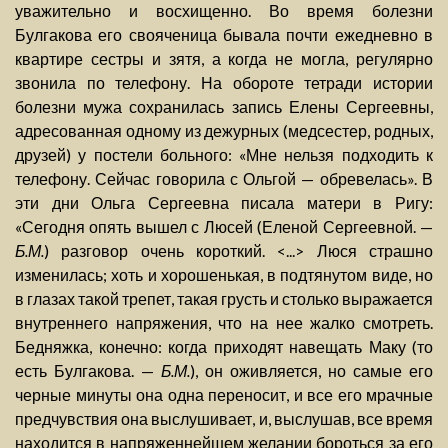
уважительно и восхищенно. Во время болезни
Булгакова его свояченица бывала почти ежедневно в
квартире сестры и зятя, а когда не могла, регулярно
звонила по телефону. На обороте тетради истории
болезни мужа сохранилась запись Елены Сергеевны,
адресованная одному из дежурных (медсестер, родных,
друзей) у постели больного: «Мне нельзя подходить к
телефону. Сейчас говорила с Ольгой — обревелась». В
эти дни Ольга Сергеевна писала матери в Ригу:
«Сегодня опять вышел с Люсей (Еленой Сергеевной. —
Б.М.
) разговор очень короткий. <...> Люся страшно
изменилась; хоть и хорошенькая, в подтянутом виде, но
в глазах такой трепет, такая грусть и столько выражается
внутреннего напряжения, что на нее жалко смотреть.
Бедняжка, конечно: когда приходят навещать Маку (то
есть Булгакова. —
Б.М.
), он оживляется, но самые его
черные минуты она одна переносит, и все его мрачные
предчувствия она выслушивает, и, выслушав, все время
находится в напряженнейшем желании бороться за его