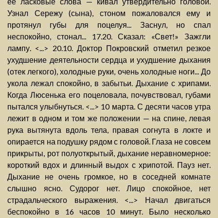
ее ласковые слова — кивал утвердительно головой.
Узнал Сережу (сына), стоном пожаловался ему и
протянул губы для поцелуя... Заснул, но спал
неспокойно, стонал... 17.20. Сказал: «Свет!» Зажгли
лампу. <...> 20.10. Доктор Покровский отметил резкое
ухудшение деятельности сердца и ухудшение дыхания
(отек легкого), холодные руки, очень холодные ноги... До
укола лежал спокойно, в забытьи. Дыхание с хрипами.
Когда Люсенька его поцеловала, почувствовал, губами
пытался улыбнуться. <...> 10 марта. С десяти часов утра
лежит в одном и том же положении — на спине, левая
рука вытянута вдоль тела, правая согнута в локте и
опирается на подушку рядом с головой. Глаза не совсем
прикрыты, рот полуоткрытый, дыхание неравномерное:
короткий вдох и длинный выдох с хрипотой. Пауз нет.
Дыхание не очень громкое, но в соседней комнате
слышно ясно. Судорог нет. Лицо спокойное, нет
страдальческого выражения. <...> Начал двигаться
беспокойно в 16 часов 10 минут. Было несколько