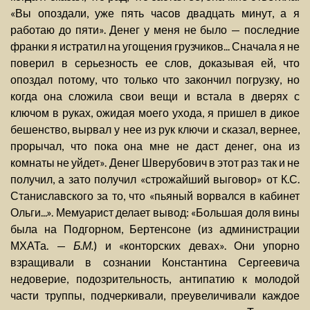
«Вы опоздали, уже пять часов двадцать минут, а я
работаю до пяти». Денег у меня не было — последние
франки я истратил на угощения грузчиков... Сначала я не
поверил в серьезность ее слов, доказывая ей, что
опоздал потому, что только что закончил погрузку, но
когда она сложила свои вещи и встала в дверях с
ключом в руках, ожидая моего ухода, я пришел в дикое
бешенство, вырвал у нее из рук ключи и сказал, вернее,
прорычал, что пока она мне не даст денег, она из
комнаты не уйдет». Денег Шверубович в этот раз так и не
получил, а зато получил «строжайший выговор» от К.С.
Станиславского за то, что «пьяный ворвался в кабинет
Ольги...». Мемуарист делает вывод: «Большая доля вины
была на Подгорном, Бертенсоне (из администрации
МХАТа. —
Б.М.
) и «конторских девах». Они упорно
взращивали в сознании Константина Сергеевича
недоверие, подозрительность, антипатию к молодой
части труппы, подчеркивали, преувеличивали каждое