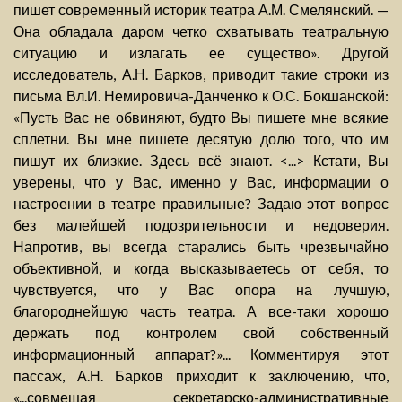
пишет современный историк театра А.М. Смелянский. —
Она обладала даром четко схватывать театральную
ситуацию и излагать ее существо». Другой
исследователь, А.Н. Барков, приводит такие строки из
письма Вл.И. Немировича-Данченко к О.С. Бокшанской:
«Пусть Вас не обвиняют, будто Вы пишете мне всякие
сплетни. Вы мне пишете десятую долю того, что им
пишут их близкие. Здесь всё знают. <...> Кстати, Вы
уверены, что у Вас, именно у Вас, информации о
настроении в театре правильные? Задаю этот вопрос
без малейшей подозрительности и недоверия.
Напротив, вы всегда старались быть чрезвычайно
объективной, и когда высказываетесь от себя, то
чувствуется, что у Вас опора на лучшую,
благороднейшую часть театра. А все-таки хорошо
держать под контролем свой собственный
информационный аппарат?»... Комментируя этот
пассаж, А.Н. Барков приходит к заключению, что,
«...совмещая секретарско-административные