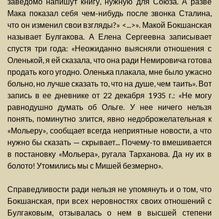
заведомо напишут книгу, нужную для Союза. А разве
Мака показал себя чем-нибудь после звонка Сталина,
что он изменил свои взгляды?» <...>». Макой Бокшанская
называет Булгакова. А Елена Сергеевна записывает
спустя три года: «Неожиданно выясняли отношения с
Оленькой, я ей сказала, что она ради Немировича готова
продать кого угодно. Оленька плакала, мне было ужасно
больно, но лучше сказать то, что на душе, чем таить». Вот
запись в ее дневнике от 22 декабря 1935 г.: «Не могу
равнодушно думать об Ольге. У нее ничего нельзя
понять, поминутно злится, явно недоброжелательная к
«Мольеру», сообщает всегда неприятные новости, а что
нужно бы сказать — скрывает... Почему-то вмешивается
в постановку «Мольера», ругала Тарханова. Да ну их в
болото! Утомились мы с Мишей безмерно».
Справедливости ради нельзя не упомянуть и о том, что
Бокшанская, при всех неровностях своих отношений с
Булгаковым, отзывалась о нем в высшей степени