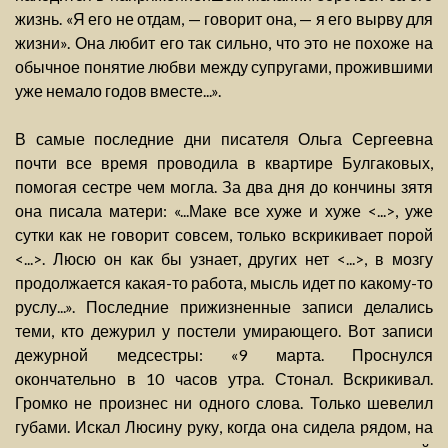
жизнь. «Я его не отдам, — говорит она, — я его вырву для
жизни». Она любит его так сильно, что это не похоже на
обычное понятие любви между супругами, прожившими
уже немало годов вместе...».
В самые последние дни писателя Ольга Сергеевна
почти все время проводила в квартире Булгаковых,
помогая сестре чем могла. За два дня до кончины зятя
она писала матери: «...Маке все хуже и хуже <...>, уже
сутки как не говорит совсем, только вскрикивает порой
<...>. Люсю он как бы узнает, других нет <...>, в мозгу
продолжается какая-то работа, мысль идет по какому-то
руслу...». Последние прижизненные записи делались
теми, кто дежурил у постели умирающего. Вот записи
дежурной медсестры: «9 марта. Проснулся
окончательно в 10 часов утра. Стонал. Вскрикивал.
Громко не произнес ни одного слова. Только шевелил
губами. Искал Люсину руку, когда она сидела рядом, на