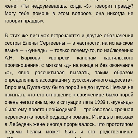
жене: «Ты недоумеваешь, когда «S.» говорит правду?
Могу тебе помочь в этом вопросе: она никогда не
говорит правды».
В этих же письмах встречаются и другие обозначения
сестры Елены Сергеевны — в частности, на испанском
языке — «куньядь» — только почему-то, по наблюдению
А.Н. Баркова, «вопреки канонам кастильского
произношения, с мягким «д» на конце и без окончания
«а», явно рассчитывая вызвать, таким образом
определенные ассоциации у русскоязычного адресата».
Впрочем, Булгакову было порой не до шуток. Нельзя не
признать, что его отношение к свояченице было порой
очень негативным, но в ситуации лета 1938 г. «куньядь»
была ему просто необходимой — требовалась срочная
перепечатка новой редакции романа. И лишь в письмах
в Лебедянь жене иногда прорывалось, что прототипом
ведьмы Геллы может быть и его родственница: