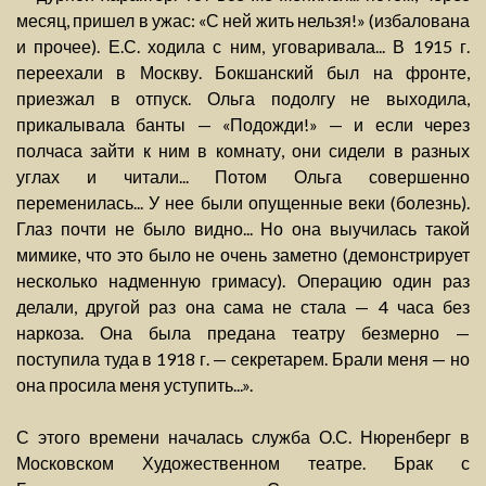
месяц, пришел в ужас: «С ней жить нельзя!» (избалована
и прочее). Е.С. ходила с ним, уговаривала... В 1915 г.
переехали в Москву. Бокшанский был на фронте,
приезжал в отпуск. Ольга подолгу не выходила,
прикалывала банты — «Подожди!» — и если через
полчаса зайти к ним в комнату, они сидели в разных
углах и читали... Потом Ольга совершенно
переменилась... У нее были опущенные веки (болезнь).
Глаз почти не было видно... Но она выучилась такой
мимике, что это было не очень заметно (демонстрирует
несколько надменную гримасу). Операцию один раз
делали, другой раз она сама не стала — 4 часа без
наркоза. Она была предана театру безмерно —
поступила туда в 1918 г. — секретарем. Брали меня — но
она просила меня уступить...».
С этого времени началась служба О.С. Нюренберг в
Московском Художественном театре. Брак с