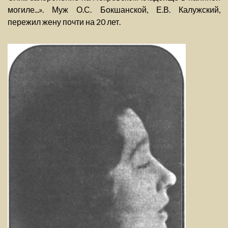
могиле...». Муж О.С. Бокшанской, Е.В. Калужский,
пережил жену почти на 20 лет.