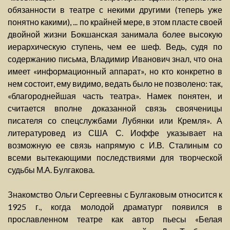
обязанности в театре с некими другими (теперь уже
понятно какими), ... по крайней мере, в этом пласте своей
двойной жизни Бокшанская занимала более высокую
иерархическую ступень, чем ее шеф. Ведь, судя по
содержанию письма, Владимир Иванович знал, что она
имеет «информационный аппарат», но кто конкретно в
нем состоит, ему видимо, ведать было не позволено: так,
«благороднейшая часть театра». Намек понятен, и
считается вполне доказанной связь свояченицы
писателя со спецслужбами Лубянки или Кремля». А
литературовед из США С. Иоффе указывает на
возможную ее связь напрямую с И.В. Сталиным со
всеми вытекающими последствиями для творческой
судьбы М.А. Булгакова.
Знакомство Ольги Сергеевны с Булгаковым относится к
1925 г., когда молодой драматург появился в
прославленном театре как автор пьесы «Белая