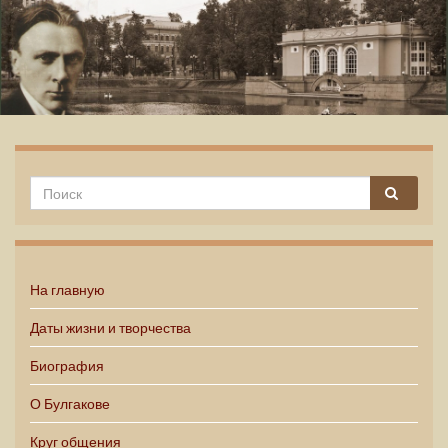
Михаил Булгаков
На главную
Даты жизни и творчества
Биография
О Булгакове
Круг общения