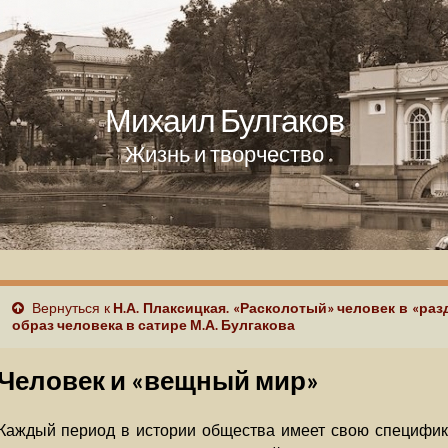
Михаил Булгаков
Жизнь и творчество
Вернуться к
Н.А. Плаксицкая. «Расколотый» человек в «ра
образ человека в сатире М.А. Булгакова
Человек и «вещный мир»
Каждый период в истории общества имеет свою специфику