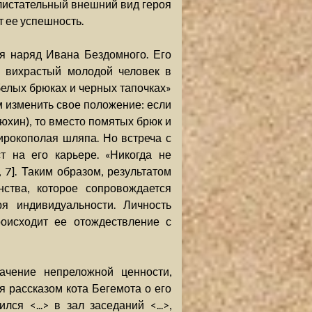
 Блистательный внешний вид героя
т ее успешность.
я наряд Ивана Бездомного. Его
> вихрастый молодой человек в
белых брюках и черных тапочках»
м изменить свое положение: если
Рюхин), то вместо помятых брюк и
ирокополая шляпа. Но встреча с
т на его карьере. «Никогда не
, 7]. Таким образом, результатом
ства, которое сопровождается
я индивидуальности. Личность
роисходит ее отождествление с
ачение непреложной ценности,
 рассказом кота Бегемота о его
я <...> в зал заседаний <...>,