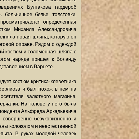
ведениях Булгакова гардероб
 больничное белье, толстовки,
 просматривается определенная
остюм Михаила Александровича
олняла новая шляпа, которую он
оговой оправе. Рядом с одеждой
ый костюм и соломенная шляпа с
рогом наряде пришел к Воланду
дставлением в Варьете.
дует костюм критика-клеветника
 Берлиоза и был похож в нем на
осетителя валютного магазина.
ерчатки. На голове у него была
спондента Альфреда Аркадьевича
к совершенно безукоризненно и
аны колоколом и неестественной
пыта. В руках молодой человек