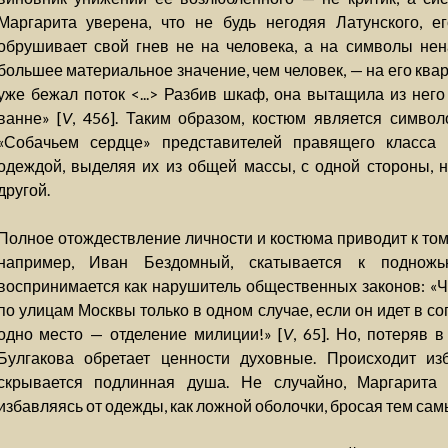
Маргарита уверена, что не будь негодяя Латунского, е
обрушивает свой гнев не на человека, а на символы не
большее материальное значение, чем человек, — на его квар
уже бежал поток <...> Разбив шкаф, она вытащила из него
ванне» [
V
, 456]. Таким образом, костюм является символ
«Собачьем сердце» представителей правящего класса 
одеждой, выделяя их из общей массы, с одной стороны, н
другой.
Полное отождествление личности и костюма приводит к тому
например, Иван Бездомный, скатывается к поднож
воспринимается как нарушитель общественных законов: «Ч
по улицам Москвы только в одном случае, если он идет в с
одно место — отделение милиции!» [
V
, 65]. Но, потеряв
Булгакова обретает ценности духовные. Происходит из
скрывается подлинная душа. Не случайно, Маргарита
избавляясь от одежды, как ложной оболочки, бросая тем са