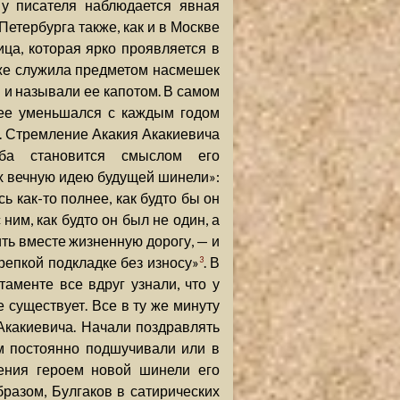
 у писателя наблюдается явная
Петербурга также, как и в Москве
ца, которая ярко проявляется в
оже служила предметом насмешек
 и называли ее капотом. В самом
к ее уменьшался с каждым годом
. Стремление Акакия Акакиевича
оба становится смыслом его
х вечную идею будущей шинели»:
ь как-то полнее, как будто бы он
 ним, как будто он был не один, а
ить вместе жизненную дорогу, — и
 крепкой подкладке без износу»
. В
3
аменте все вдруг узнали, что у
 существует. Все в ту же минуту
какиевича. Начали поздравлять
м постоянно подшучивали или в
тения героем новой шинели его
разом, Булгаков в сатирических