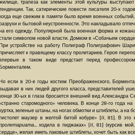
жилище, трапеза как элементы этой культуры выступаю
тенденции. Так, сатирические повести писателя 20-х годо
когда еще свежим в памяти было время военных событий, 
разрухи и бытовой неустроенности. Это накладывало отпеч
на его одежду. Популярной была военная форма и кожана
стали символом новой власти. Домком в «Собачьем сердце»
При устройстве на работу Полиграф Полиграфович Шарико
причисляет к правящему классу пролетариев. Героя перепол
впервые в таком виде предстает перед профессоро
Борменталем.
Но если в 20-е годы костюм Преображенского, Борментал
выдавая в них людей другого класса, представителей ушед
конце 30-ых в глаза бросается внешний вид Александра С
«странно старомодного» человека. В конце 28-го года н
куртка, зеленые штаны, на ногах обмотки и штиблеты, а на 
пистолет маузер в желтой битой кобуре» [
II
, 81]. В это
пролетариата
... ходила в пиджаках» [
II
, 81] (курсив мо
сердце», желая иметь лаковые штиблеты, хочет быть как все