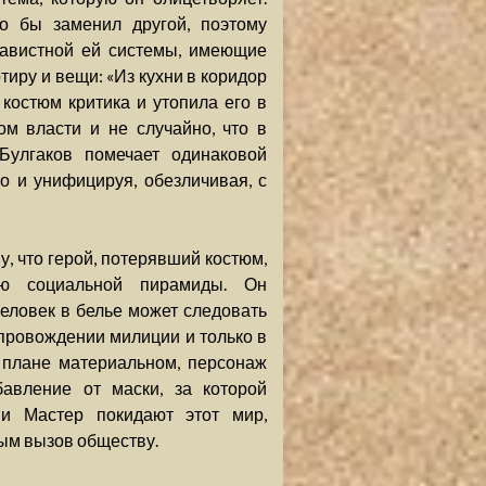
го бы заменил другой, поэтому
навистной ей системы, имеющие
тиру и вещи: «Из кухни в коридор
 костюм критика и утопила его в
ом власти и не случайно, что в
Булгаков помечает одинаковой
о и унифицируя, обезличивая, с
, что герой, потерявший костюм,
ью социальной пирамиды. Он
еловек в белье может следовать
опровождении милиции и только в
 в плане материальном, персонаж
бавление от маски, за которой
 и Мастер покидают этот мир,
мым вызов обществу.