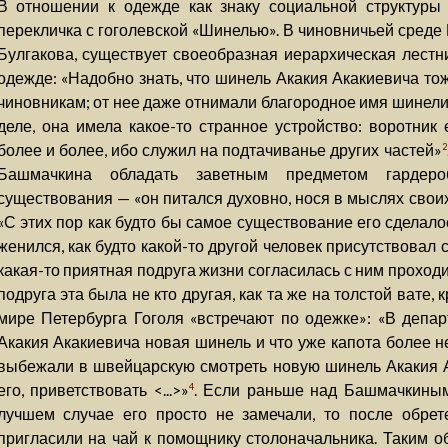
В отношении к одежде как знаку социальной структуры
перекличка с гоголевской «Шинелью». В чиновничьей среде 
Булгакова, существует своеобразная иерархическая лестни
одежде: «Надобно знать, что шинель Акакия Акакиевича т
чиновникам; от нее даже отнимали благородное имя шинели
деле, она имела какое-то странное устройство: воротни
более и более, ибо служил на подтачиванье других частей»
2
Башмачкина обладать заветным предметом гардер
существования — «он питался духовно, нося в мыслях свои
«С этих пор как будто бы самое существование его сделалос
женился, как будто какой-то другой человек присутствовал с
какая-то приятная подруга жизни согласилась с ним проход
подруга эта была не кто другая, как та же на толстой вате,
мире Петербурга Гоголя «встречают по одежке»: «В департ
Акакия Акакиевича новая шинель и что уже капота более не
выбежали в швейцарскую смотреть новую шинель Акакия А
его, приветствовать <...>»
. Если раньше над Башмачкины
4
лучшем случае его просто не замечали, то после обре
пригласили на чай к помощнику столоначальника. Таким об