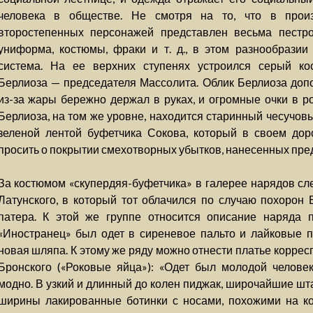
человека в обществе. Не смотря на то, что в произ
второстепенных персонажей представлен весьма пестро:
униформа, костюмы, фраки и т. д., в этом разнообразии
система. На ее верхних ступенях устроился серый к
Берлиоза — председателя Массолита. Облик Берлиоза доп
из-за жары бережно держал в руках, и огромные очки в р
Берлиоза, на том же уровне, находится старинный чесучов
зеленой лентой буфетчика Сокова, который в своем до
просить о покрытии смехотворных убытков, нанесенных пре
За костюмом «скупердяя-буфетчика» в галерее нарядов сле
Латунского, в который тот облачился по случаю похорон
патера. К этой же группе относится описание наряда п
«Иностранец» был одет в сиреневое пальто и лайковые п
новая шляпа. К этому же ряду можно отнести платье корре
Бронского («Роковые яйца»): «Одет был молодой челове
модно. В узкий и длинный до колен пиджак, широчайшие шт
ширины лакированные ботинки с носами, похожими на ко