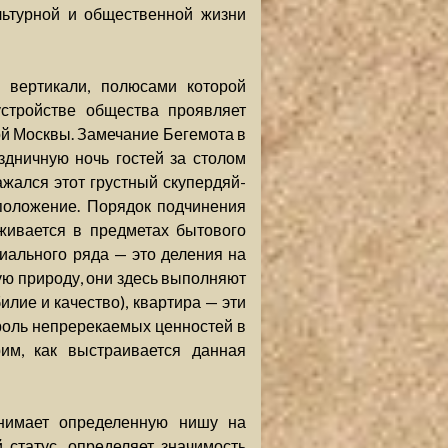
льтурной и общественной жизни
 вертикали, полюсами которой
устройстве общества проявляет
й Москвы. Замечание Бегемота в
здничную ночь гостей за столом
ажался этот грустный скупердяй-
 положение. Порядок подчинения
живается в предметах бытового
иального ряда — это деления на
ю природу, они здесь выполняют
илие и качество), квартира — эти
роль непререкаемых ценностей в
рим, как выстраивается данная
анимает определенную нишу на
 статус, определяет значимость