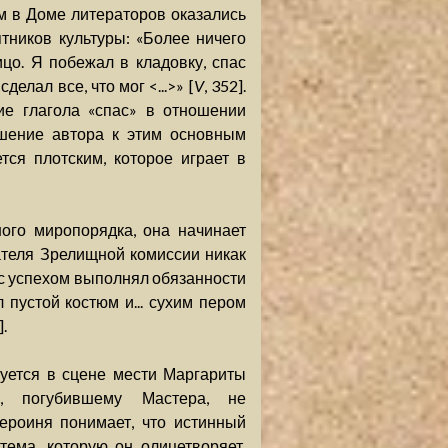
ым в Доме литераторов оказались
ятников культуры: «Более ничего
цо. Я побежал в кладовку, спас
делал все, что мог <...>» [
V
, 352].
ие глагола «спас» в отношении
шение автора к этим основным
ся плотским, которое играет в
ого миропорядка, она начинает
ателя Зрелищной комиссии никак
 с успехом выполнял обязанности
л пустой костюм и... сухим пером
].
уется в сцене мести Маргариты
у, погубившему Мастера, не
ероиня понимает, что истинный
тема, которую он олицетворяет.