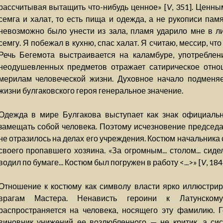
рассчитывая вытащить что-нибудь ценное» [
V
, 351]. Ценн
семга и халат, то есть пища и одежда, а не рукописи пам
невозможно было унести из зала, пламя ударило мне в ли
семгу. Я побежал в кухню, спас халат. Я считаю, мессир, что с
Речь Бегемота выстраивается на каламбуре, употреблен
неодушевленных предметов отражает сатирическое отно
мерилам человеческой жизни. Духовное начало подменяет
жизни булгаковского героя генеральное значение.
Одежда в мире Булгакова выступает как знак официальн
замещать собой человека. Поэтому исчезновение председ
не отразилось на делах его учреждения. Костюм начальника
своего пропавшего хозяина. «За огромным... столом... сиде
водил по бумаге... Костюм был погружен в работу <...>» [
V
, 184
Отношение к костюму как символу власти ярко иллюстрир
врагам Мастера. Ненависть героини к Латунском
распространяется на человека, носящего эту фамилию. Г
виновник унижений ее возлюбленного — не критик, а сис