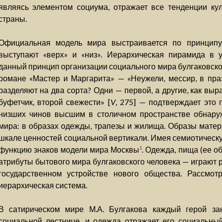
являясь элементом социума, отражает все тенденции ку
страны.
Официальная модель мира выстраивается по принципу
выступают «верх» и «низ». Иерархическая пирамида в 
данный принцип организации социального мира булгаковско
романе «Мастер и Маргарита» — «Неужели, мессир, в пра
разделяют на два сорта? Одни — первой, а другие, как выр
буфетчик, второй свежести» [
V
, 275] — подтверждает это
низших чинов высшим в столичном пространстве обнару
мира: в образах одежды, трапезы и жилища. Образы матер
шкале ценностей социальной вертикали. Имея семиотическу
функцию знаков модели мира Москвы
. Одежда, пища (ее об
1
атрибуты бытового мира булгаковского человека — играют 
государственном устройстве нового общества. Рассмот
иерархическая система.
В сатирическом мире М.А. Булгакова каждый герой з
социальной лестнице, и одежда отражает его социальный