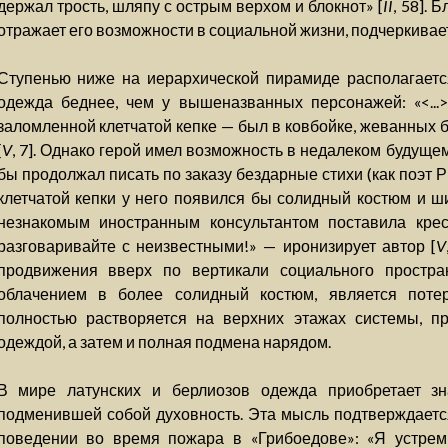
держал трость, шляпу с острым верхом и блокнот» [
II
, 58].
отражает его возможности в социальной жизни, подчеркивае
Ступенью ниже на иерархической пирамиде располагаетс
одежда беднее, чем у вышеназванных персонажей: «<...
заломленной клетчатой кепке — был в ковбойке, жеванных 
[
V
, 7]. Однако герой имел возможность в недалеком будуще
бы продолжал писать по заказу бездарные стихи (как поэт 
клетчатой кепки у него появился бы солидный костюм и ш
незнакомым иностранным консультантом поставила крес
разговаривайте с неизвестными!» — иронизирует автор [
V
продвижения вверх по вертикали социального простран
облачением в более солидный костюм, является потер
полностью растворяется на верхних этажах системы, п
одеждой, а затем и полная подмена нарядом.
В мире латунских и берлиозов одежда приобретает зн
подменившей собой духовность. Эта мысль подтверждается
поведении во время пожара в «Грибоедове»: «Я устремилс