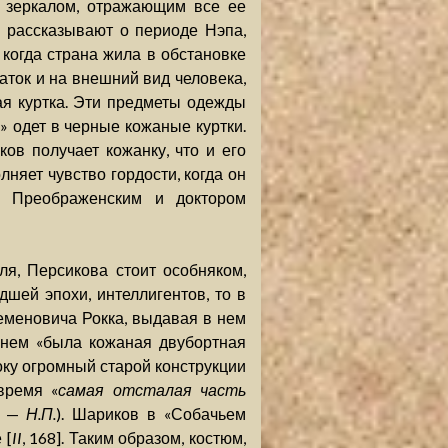
т зеркалом, отражающим все ее
в рассказывают о периоде Нэпа,
когда страна жила в обстановке
аток и на внешний вид человека,
я куртка. Эти предметы одежды
 одет в черные кожаные куртки.
в получает кожанку, что и его
няет чувство гордости, когда он
м Преображенским и доктором
я, Персикова стоит особняком,
шей эпохи, интеллигентов, то в
еменовича Рокка, выдавая в нем
а нем «была кожаная двубортная
боку огромный старой конструкции
 время «
самая отсталая часть
й. —
Н.П.
). Шариков в «Собачьем
 [
II
, 168]. Таким образом, костюм,