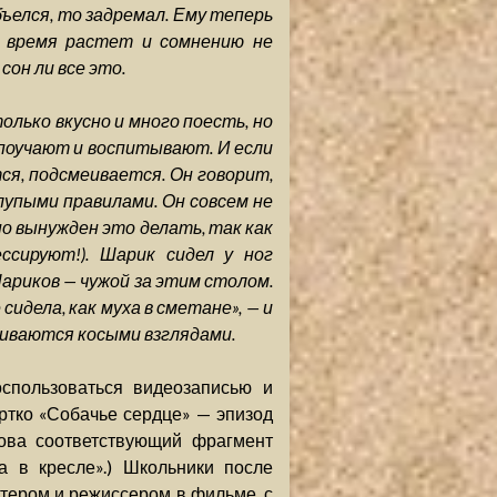
объелся, то задремал. Ему теперь
е время растет и сомнению не
он ли все это.
олько вкусно и много поесть, но
 поучают и воспитывают. И если
я, подсмеивается. Он говорит,
лупыми правилами. Он совсем не
о вынужден это делать, так как
ссируют!). Шарик сидел у ног
Шариков — чужой за этим столом.
идела, как муха в сметане», — и
ниваются косыми взглядами.
оспользоваться видеозаписью и
ртко «Собачье сердце» — эпизод
ова соответствующий фрагмент
а в кресле».) Школьники после
тером и режиссером в фильме, с