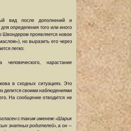
ный вид после дополнений и
 для определения того или иного
 со Швондером проявляется новое
маслом»), но выразить его через
ется легко:
человеческого, нарастание
ова в сходных ситуациях. Это
них делится своими наблюдениями
его. На сообщение отводится не
огласен с таким именем: «Шарик
сын знатных родителей», а он —