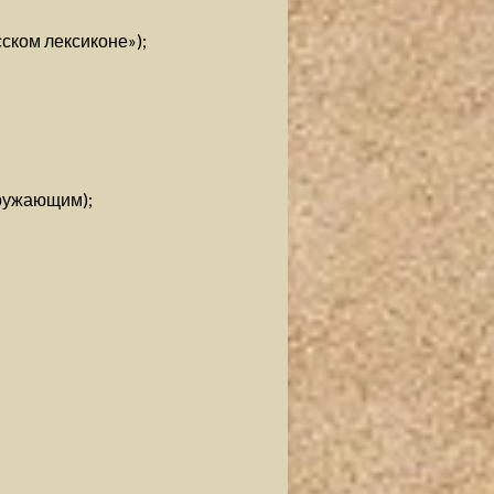
сском лексиконе»);
кружающим);