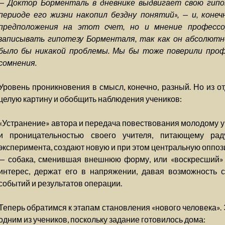
— Доктор Борменталь в дневнике выдвигает свою гипот
периоде его жизни накопил бездну понятий», — и, конеч
предположения на этот счет, но и мнение професс
записывать гипотезу Борменталя, так как он абсолютно
было бы никакой проблемы. Мы бы тоже поверили проф
сомнения.
Уровень проникновения в смысл, конечно, разный. Но из о
целую картину и обобщить наблюдения учеников:
«Устранение» автора и передача повествования молодому 
и проницательностью своего учителя, питающему ра
эксперимента, создают новую и при этом центральную оппоз
— собака, сменившая внешнюю форму, или «воскресший» К
интерес, держат его в напряжении, давая возможность с
событий и результатов операции.
Теперь обратимся к этапам становления «нового человека».
одним из учеников, поскольку задание готовилось дома: