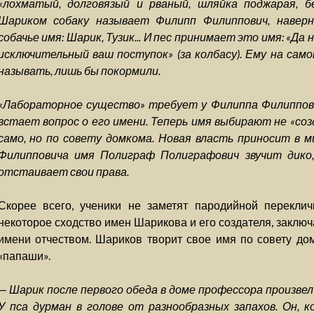
«лохматый, долговязый и рваный, шляйка поджарая, б
Шариком собаку называет Филипп Филиппович, наверн
собачье имя: Шарик, Тузик... И пес принимает это имя: «Д
исключительный ваш поступок» (за колбасу). Ему на самом
называть, лишь бы покормили.
«Лабораторное существо» требует у Филиппа Филиппови
встает вопрос о его имени. Теперь имя выбирают не «соз
само, но по совету домкома. Новая власть приносит в м
Филипповича имя Полиграф Полиграфович звучит дико
отстаивает свои права.
Скорее всего, ученики не заметят пародийной перекли
некоторое сходство имен Шарикова и его создателя, заклю
имени отчеством. Шариков творит свое имя по совету до
«папаши».
—
Шарик после первого обеда в доме профессора произвел
У пса дурман в голове от разнообразных запахов. Он, к