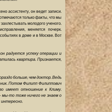
ено ассистенту, он ведет записи.
 отмечаются только факты, что мы
т захлестывать молодого ученого.
исправления, меняется почерк.
событиях в доме и в Москве. Вот
 он радуется успеху операции и
атилась квартира. Признается,
ораздо больше, чем доктор. Ведь
щник. Потом Филипп Филиппович
во имеет отношение к Климу.
— мы-то тоже ничего не знаем о
к интересно.