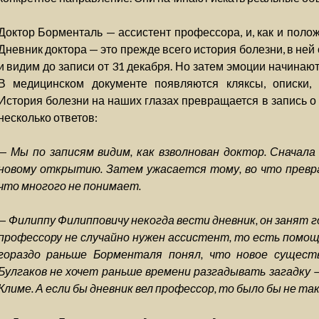
Доктор Борменталь — ассистент профессора, и, как и полож
Дневник доктора — это прежде всего история болезни, в ней
и видим до записи от 31 декабря. Но затем эмоции начинаю
В медицинском документе появляются кляксы, описки, 
История болезни на наших глазах превращается в запись о 
несколько ответов:
—
Мы по записям видим, как взволнован доктор. Сначала
новому открытию. Затем ужасается тому, во что превр
что многого не понимает.
— Филиппу Филипповичу некогда вести дневник, он занят г
профессору не случайно нужен ассистент, то есть помо
гораздо раньше Борменталя понял, что новое сущест
Булгаков не хочет раньше времени разгадывать загадку 
Климе. А если бы дневник вел профессор, то было бы не та