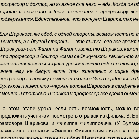
профессор и доктор, но главное для него — еда. Когда он 
хорошо и спокойно. «Песье почтение» к профессору вс
подвергается. Единственное, что волнует Шарика, так не с
Для Шарикова же обед, с одной стороны, возможность не т
и выпить, а с другой стороны — это пытка: его все время
Шарик уважает Филиппа Филипповича, то Шариков, кажетс
что профессор и доктор «сами себя мучают» какими-то г
желает становиться культурным и вести себя прилично, н
иначе ему не дадут есть (так животных в цирке дре
профессора и никому не мешал, только Зина сердилась, а 
Булгаков пишет, что «черная голова Шарикова в салфетке с
смешно, и противно. Шариков и профессор все время обме
На этом этапе урока, если есть возможность, можно в
предложить ученикам посмотреть отрывок из фильма В. Бо
разговора Шарикова и Филиппа Филипповича. (У Булгак
начинается словами: «Филипп Филиппович сидел у стол
просмотра должны сравнить образ Шарикова, созданный ак