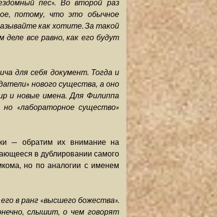
ездомный пес». Во второй раз
ое, потому, что это обычное
а называйте как хотите. За такой
 деле все равно, как его будут
ча для себя документ. Тогда и
датели» нового существа, а оно
ир и новые имена. Для Филиппа
, но «лабораторное существо»
чки — обратим их внимание на
чающееся в дублировании самого
мкома, но по аналогии с именем
 его в ранг «высшего божества».
онечно, слышит, о чем говорят