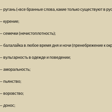
— ругань («все бранные слова, какие только существуют в ру
— курение;
— семечки (нечистоплотность);
— балалайка в любое время дня и ночи (пренебрежение к о
— вульгарность в одежде и поведении;
— аморальность;
— пьянство;
— воровство;
— донос;