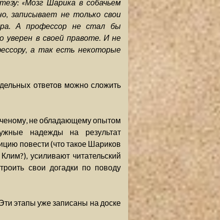
езу: «Мозг Шарика в собачьем
но, записывает не только свои
ора. А профессор не стал бы
 уверен в своей правоте. И не
ессору, а так есть некоторые
тдельных ответов можно сложить
ученому, не обладающему опытом
дужные надежды на результат
ицию повести (что такое Шариков
лим?), усиливают читательский
троить свои догадки по поводу
 Эти этапы уже записаны на доске