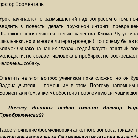
доктор Борменталь.
Урок начинается с размышлений над вопросом о том, поч
вводить в повесть, делать пружиной интриги превраще
Шарикове проявляются только качества Клима Чугункина 
школьники, но и многие литературоведы), то почему бы авт
Клима? Однако на наших глазах «седой Фауст», занятый по
молодости, не создает человека в пробирке, не воскрешает
человека... собаку.
Ответить на этот вопрос ученикам пока сложно, но он буд
Задача учителя — помочь им в этом. Поэтому напомним 
Борменталя (см. анкету), обострив проблемную ситуацию д
—
Почему дневник ведет именно доктор Бор
Преображенский?
Такое уточнение формулировки анкетного вопроса придает 
конкретное направление. Они начинают искать реальные об