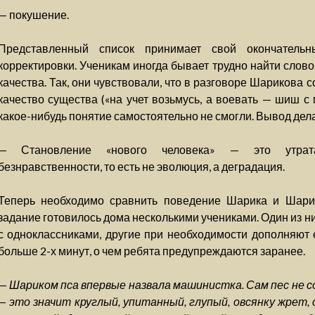
— покушение.
Представленный список принимает свой окончатель
корректировки. Ученикам иногда бывает трудно найти слово
качества. Так, они чувствовали, что в разговоре Шарикова
качество существа («на учет возьмусь, а воевать — шиш с 
какое-нибудь понятие самостоятельно не смогли. Вывод дела
— Становление «нового человека» — это утрата 
безнравственности, то есть не эволюция, а деградация.
Теперь необходимо сравнить поведение Шарика и Шарик
задание готовилось дома несколькими учениками. Один из 
с одноклассниками, другие при необходимости дополняют 
больше 2-х минут, о чем ребята предупреждаются заранее.
—
Шариком пса впервые назвала машинистка. Сам пес не с
— это значит круглый, упитанный, глупый, овсянку жрет, 