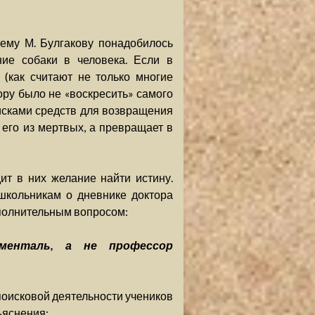
ему М. Булгакову понадобилось
ние собаки в человека. Если в
(как считают не только многие
ору было не «воскресить» самого
исками средств для возвращения
 его из мертвых, а превращает в
ит в них желание найти истину.
школьникам о дневнике доктора
ополнительным вопросом:
менталь, а не профессор
поисковой деятельности учеников
ъяснения: