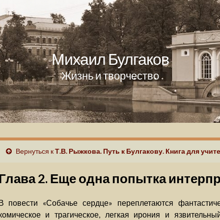
Михаил Булгаков
Жизнь и творчество
Вернуться к
Т.В. Рыжкова. Путь к Булгакову. Книга для учит
Глава 2. Еще одна попытка интерп
В повести «Собачье сердце» переплетаются фантастиче
комическое и трагическое, легкая ирония и язвительны