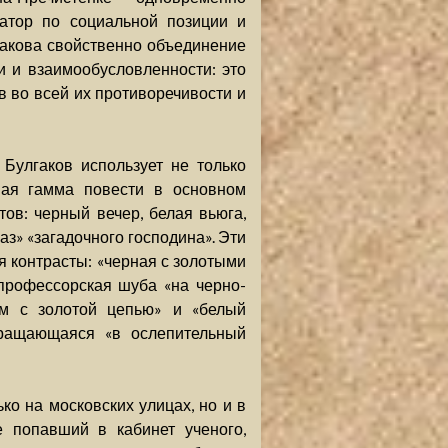
атор по социальной позиции и
лгакова свойственно объединение
и и взаимообусловленности: это
в во всей их противоречивости и
Булгаков использует не только
вая гамма повести в основном
ов: черный вечер, белая вьюга,
аз» «загадочного господина». Эти
я контрасты: «черная с золотыми
профессорская шуба «на черно-
юм с золотой цепью» и «белый
вращающаяся «в ослепительный
ько на московских улицах, но и в
 попавший в кабинет ученого,