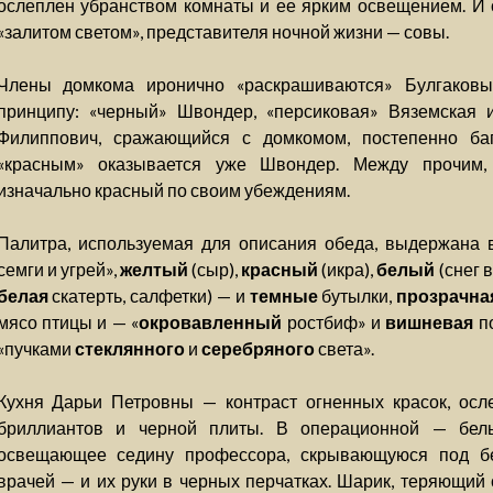
ослеплен убранством комнаты и ее ярким освещением. И с
«залитом светом», представителя ночной жизни — совы.
Члены домкома иронично «раскрашиваются» Булгаковы
принципу: «черный» Швондер, «персиковая» Вяземская 
Филиппович, сражающийся с домкомом, постепенно ба
«красным» оказывается уже Швондер. Между прочим
изначально красный по своим убеждениям.
Палитра, используемая для описания обеда, выдержана в
семги и угрей»,
желтый
(сыр),
красный
(икра),
белый
(снег 
белая
скатерть, салфетки) — и
темные
бутылки,
прозрачна
мясо птицы и — «
окровавленный
ростбиф» и
вишневая
по
«пучками
стеклянного
и
серебряного
света».
Кухня Дарьи Петровны — контраст огненных красок, ос
бриллиантов и черной плиты. В операционной — бел
освещающее седину профессора, скрывающуюся под бе
врачей — и их руки в черных перчатках. Шарик, теряющий 