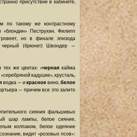
транно присутствие в кабинете,
м по такому же контрастному
и «блондин» Пеструхин. Филипп
гровеет, но в финале эпизода
, черный (брюнет) Швондер —
 тех же цветах: «
черная
кайма
в «серебряной кадушке», хрусталь,
я
водка — и
красное
вино,
белое
ртьера — причем все это залито
лепительного сияния фальшивых
ый шар лампы, белое сияние,
лым колпаком, белое одеяние
сознание, видит «розовых псов»: