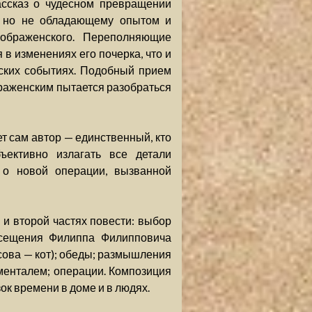
рассказ о чудесном превращении
, но не обладающему опытом и
ображенского. Переполняющие
 изменениях его почерка, что и
еских событиях. Подобный прием
браженским пытается разобраться
ет сам автор — единственный, кто
ективно излагать все детали
 о новой операции, вызванной
 и второй частях повести: выбор
сещения Филиппа Филипповича
ова — кот); обеды; размышления
менталем; операции. Композиция
к времени в доме и в людях.