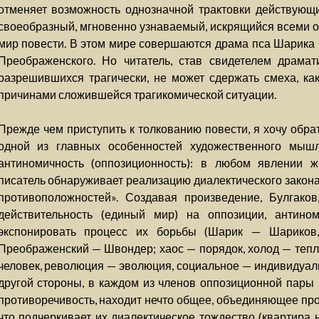
отменяет возможность однозначной трактовки действующи
своеобразный, мгновенно узнаваемый, искрящийся всеми 
мир повести. В этом мире совершаются драма пса Шарика
Преображенского. Но читатель, став свидетелем драмат
разрешившихся трагически, не может сдержать смеха, ка
причинами сложившейся трагикомической ситуации.
Прежде чем приступить к толкованию повести, я хочу обрат
одной из главных особенностей художественного мышл
антиномичность (оппозиционность): в любом явлении 
писатель обнаруживает реализацию диалектического закона
противоположностей». Создавая произведение, Булгаков
действительность (единый мир) на оппозиции, антино
экспонировать процесс их борьбы (Шарик — Шариков
Преображенский — Швондер; хаос — порядок, холод — тепло,
человек, революция — эволюция, социальное — индивидуаль
другой стороны, в каждом из членов оппозиционной пары 
противоречивость, находит нечто общее, объединяющее про
что подчеркивает их диалектическое тождество (квартира