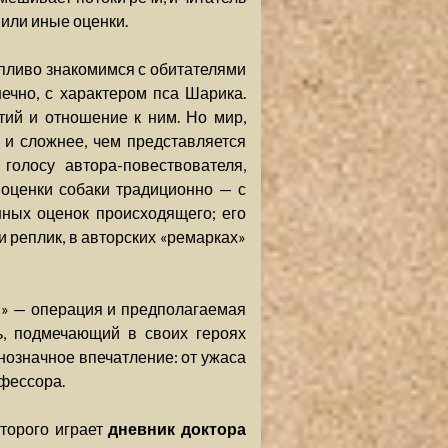
 или иные оценки.
опливо знакомимся с обитателями
ечно, с характером пса Шарика.
тий и отношение к ним. Но мир,
и сложнее, чем представляется
голосу автора-повествователя,
 оценки собаки традиционно — с
ных оценок происходящего; его
и реплик, в авторских «ремарках»
» — операция и предполагаемая
ь, подмечающий в своих героях
означное впечатление: от ужаса
фессора.
оторого играет
дневник доктора