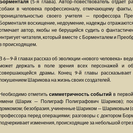
Борменталя
(5-я глава). Автор-повествователь отдает 
собаки в человека профессионалу, отмечающему факты
проницательностью своего учителя — профессора Пре
Борменталя восхищение, недоумение, надежды отражаются в
отмечает автор, якобы не берущийся судить о фантастич
интригует читателя, который вместе с Борменталем и Прео
в происходящем.
В 6—9-й главах рассказ об эволюции «нового человека» вед
может держать в поле зрения всех персонажей и объ
совершающейся драмы. Конец 9-й главы рассказывает
покушением Шарикова на жизнь своих создателей.
Необходимо отметить
симметричность событий
в первой
имени (Шарик — Полиграф Полиграфович Шариков); по
домкомом; безобразия, учиненные Шариком — Шариковым (с
профессора перед операциями; разговоры с доктором Бор
подчеркивает изменения, происходящие за небольшой отрезо