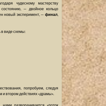
агодаря чудесному мастерству
 состоянию, — двойное кольцо
жен новый эксперимент, —
финал
,
в виде схемы:
ствования, попробуем, следуя
м и втором действиях «драмы».
 нами разворачивается «поток