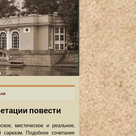
еля
ретации повести
ское, мистическое и реальное,
й сарказм. Подобное сочетание