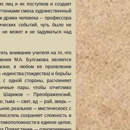
х лиц и их поступков и создает
оттенками смеха художественный
 и драма человека — профессора
ических событий, чуть было не
к не может и не задуматься над
ить внимание учителя на то, что
ения М.А. Булгакова является
жизни, в любом ее проявлении
 «единства (тождества) и борьбы
, с одной стороны, расчленяет
мичные пары, чтобы отчетливо
, Шариков — Преображенский,
 тьма — свет, ад — рай, зверь —
ное, реальное — мистическое); с
писатель сохраняет сложность и
тивоположности в единое целое,
 на Пречистенке — одновременно