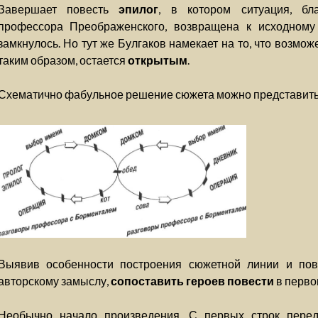
Завершает повесть
эпилог
, в котором ситуация, бл
профессора Преображенского, возвращена к исходному
замкнулось. Но тут же Булгаков намекает на то, что возмо
таким образом, остается
открытым
.
Схематично фабульное решение сюжета можно представить 
Выявив особенности построения сюжетной линии и пове
авторскому замыслу,
сопоставить героев повести
в перво
Необычно начало произведения. С первых строк перед