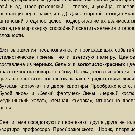
рай и ад; Преображенский — творец и убийца; консерв
революционер в науке, и т. д.). Для авторской позиции Бу
антиномий в единое целое, подчеркивание их взаимосвяз
взгляд на мир сверху, способный охватить явления и герое
сложности.
Для выражения неоднозначности происходящих событий 
стилистические приемы, но и цветовую палитру. Цвето
составлена из
черных, белых и золотисто-красных
цвет
красные «пятна обвара» на боку Шарика, «золотые ободки гл
цвета в повести постоянно оказываются рядом, подчеркива
буквами карточка» на двери квартиры Преображенского, 
бурой лисе» и «белый фартучек» Зины, «черный кост
медицинский халат», «темная каморка», мгновенно пре
день».
Свет и тьма соседствуют и перетекают друг в друга не тол
квартире профессора Преображенского. Шарик, впервые