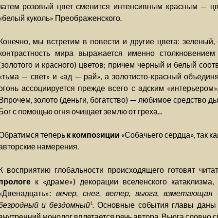
затем розовый цвет сменится интенсивным красным — цв
«белый куколь» Преображенского.
Конечно, мы встретим в повести и другие цвета: зеленый,
контрастность мира выражается именно столкновением 
(золотого и красного) цветов; причем черный и белый соо
«тьма — свет» и «ад — рай», а золотисто-красный объединя
огонь ассоциируется прежде всего с адским «интерьером»,
Впрочем, золото (деньги, богатство) — любимое средство д
Бог с помощью огня очищает землю от греха...
Обратимся теперь
к композиции
«Собачьего сердца», так к
авторские намерения.
К восприятию глобальности происходящего готовят читат
прологе
к «драме») декорации вселенского катаклизма
«Двенадцать»:
вечер, снег, ветер, вьюга, взметающая
безродный и бездомный
. Основные события главы даны 
1
внутренний монолог вплетается речь автора. Вьюга словно с