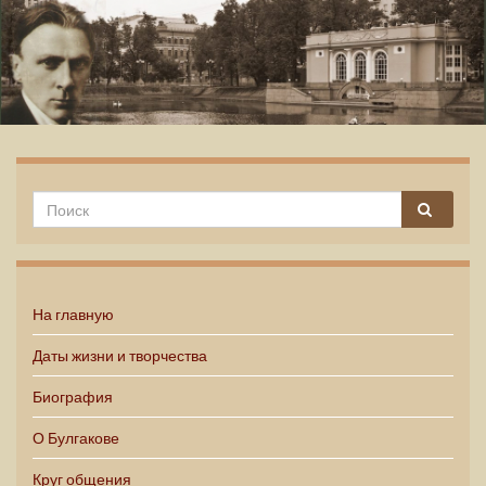
Михаил Булгаков
На главную
Даты жизни и творчества
Биография
О Булгакове
Круг общения