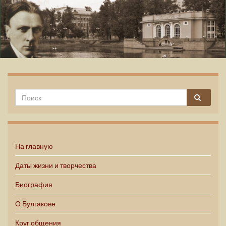
Михаил Булгаков
На главную
Даты жизни и творчества
Биография
О Булгакове
Круг общения