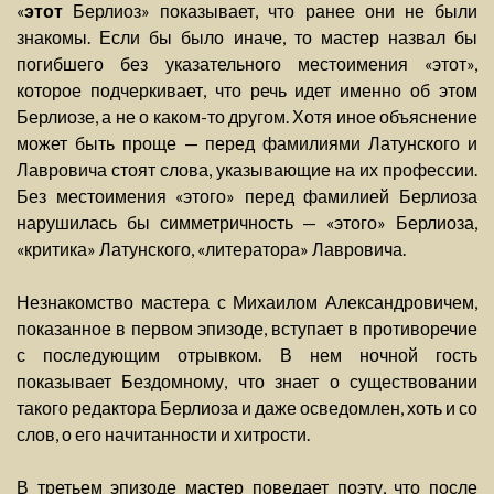
«
этот
Берлиоз» показывает, что ранее они не были
знакомы. Если бы было иначе, то мастер назвал бы
погибшего без указательного местоимения «этот»,
которое подчеркивает, что речь идет именно об этом
Берлиозе, а не о каком-то другом. Хотя иное объяснение
может быть проще — перед фамилиями Латунского и
Лавровича стоят слова, указывающие на их профессии.
Без местоимения «этого» перед фамилией Берлиоза
нарушилась бы симметричность — «этого» Берлиоза,
«критика» Латунского, «литератора» Лавровича.
Незнакомство мастера с Михаилом Александровичем,
показанное в первом эпизоде, вступает в противоречие
с последующим отрывком. В нем ночной гость
показывает Бездомному, что знает о существовании
такого редактора Берлиоза и даже осведомлен, хоть и со
слов, о его начитанности и хитрости.
В третьем эпизоде мастер поведает поэту, что после