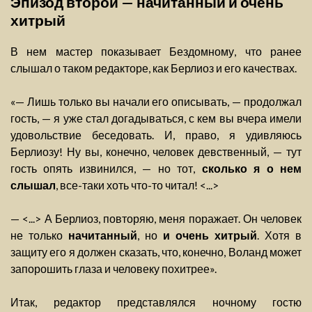
Эпизод второй — начитанный и очень
хитрый
В нем мастер показывает Бездомному, что ранее
слышал о таком редакторе, как Берлиоз и его качествах.
«— Лишь только вы начали его описывать, — продолжал
гость, — я уже стал догадываться, с кем вы вчера имели
удовольствие беседовать. И, право, я удивляюсь
Берлиозу! Ну вы, конечно, человек девственный, — тут
гость опять извинился, — но тот,
сколько я о нем
слышал
, все-таки хоть что-то читал! <...>
— <...> А Берлиоз, повторяю, меня поражает. Он человек
не только
начитанный
, но
и очень хитрый
. Хотя в
защиту его я должен сказать, что, конечно, Воланд может
запорошить глаза и человеку похитрее».
Итак, редактор представлялся ночному гостю