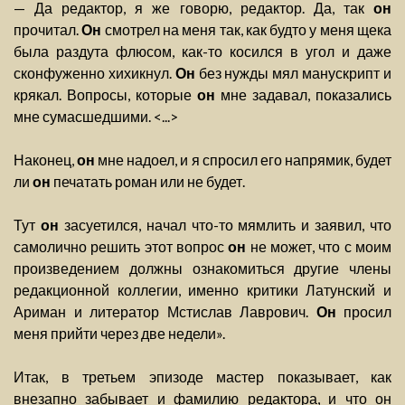
— Да редактор, я же говорю, редактор. Да, так
он
прочитал.
Он
смотрел на меня так, как будто у меня щека
была раздута флюсом, как-то косился в угол и даже
сконфуженно хихикнул.
Он
без нужды мял манускрипт и
крякал. Вопросы, которые
он
мне задавал, показались
мне сумасшедшими. <...>
Наконец,
он
мне надоел, и я спросил его напрямик, будет
ли
он
печатать роман или не будет.
Тут
он
засуетился, начал что-то мямлить и заявил, что
самолично решить этот вопрос
он
не может, что с моим
произведением должны ознакомиться другие члены
редакционной коллегии, именно критики Латунский и
Ариман и литератор Мстислав Лаврович.
Он
просил
меня прийти через две недели».
Итак, в третьем эпизоде мастер показывает, как
внезапно забывает и фамилию редактора, и что он