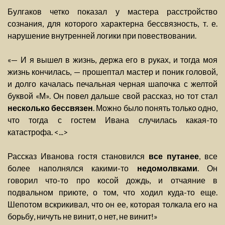
Булгаков четко показал у мастера расстройство
сознания, для которого характерна бессвязность, т. е.
нарушение внутренней логики при повествовании.
«— И я вышел в жизнь, держа его в руках, и тогда моя
жизнь кончилась, — прошептал мастер и поник головой,
и долго качалась печальная черная шапочка с желтой
буквой «М». Он повел дальше свой рассказ, но тот стал
несколько бессвязен
. Можно было понять только одно,
что тогда с гостем Ивана случилась какая-то
катастрофа. <...>
Рассказ Иванова гостя становился
все путанее
, все
более наполнялся какими-то
недомолвками
. Он
говорил что-то про косой дождь, и отчаяние в
подвальном приюте, о том, что ходил куда-то еще.
Шепотом вскрикивал, что он ее, которая толкала его на
борьбу, ничуть не винит, о нет, не винит!»