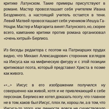
критике Латунском. Такие примеры присутствуют в
романе. Мастер провозглашает себя учителем Ивана
Бездомного, а настоящий учитель остается в тени.
Левий Матвей провозглашает себя учеником Иешуа Га-
Ноцри. Мастер и Маргарита винят Латунского, но, скорее
всего, кампанию критики против романа организовал
«очень хитрый» Берлиоз.
Из беседы редактора с поэтом на Патриарших прудах
видно, что Михаил Александрович сторонник взглядов
на Иисуса как на мифическую фигуру и с этой позиции
критиковал поэта, который представил Христа в поэме
как живого.
«<...> Иисус в его изображении получился ну
совершенно как живой, хотя и не привлекающий к себе
персонаж. Берлиоз же хотел доказать поэту, что главное
не в том, каков был Иисус, плох ли, хорош ли, а в том, что
Иисуса-то этого, как личности, вовсе не существовало