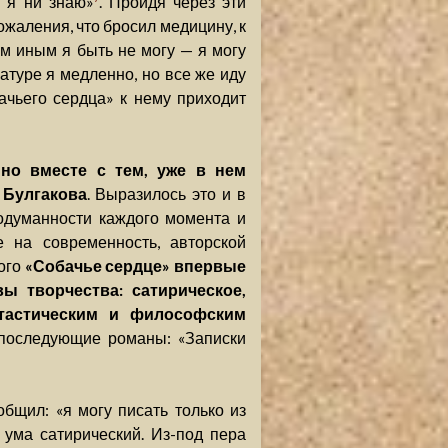
о я ни знаю»
. Пройдя через эти
ожаления, что бросил медицину, к
ем иным я быть не могу — я могу
ратуре я медленно, но все же иду
ачьего сердца» к нему приходит
 но вместе с тем, уже в нем
 Булгакова
. Выразилось это и в
родуманности каждого момента и
е на современность, авторской
того
«Собачье сердце» впервые
ы творчества: сатирическое,
тастическим и философским
 последующие романы: «Записки
бщил: «я могу писать только из
 ума сатирический. Из-под пера