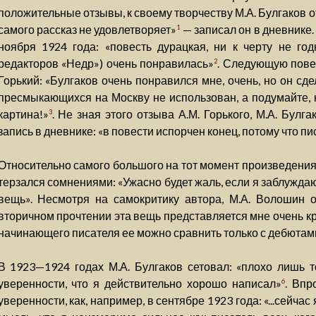
положительные отзывы, к своему творчеству М.А. Булгаков о
самого рассказ не удовлетворяет»
— записал он в дневнике.
1
ноября 1924 года: «повесть дурацкая, ни к черту не го
редакторов «Недр») очень понравилась»
. Следующую повес
2
Горький: «Булгаков очень понравился мне, очень, но он сд
пресмыкающихся на Москву не использован, а подумайте, 
картина!»
. Не зная этого отзыва А.М. Горького, М.А. Булг
3
запись в дневнике: «в повести испорчен конец, потому что пи
Относительно самого большого на тот момент произведения
терзался сомнениями: «Ужасно будет жаль, если я заблужда
вещь». Несмотря на самокритику автора, М.А. Волошин о
вторичном прочтении эта вещь представляется мне очень кр
начинающего писателя ее можно сравнить только с дебютами
В 1923—1924 годах М.А. Булгаков сетовал: «плохо лишь то
уверенности, что я действительно хорошо написал»
. Впр
6
уверенности, как, например, в сентябре 1923 года: «...сейчас