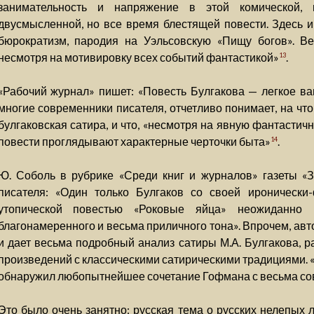
занимательность и напряжение в этой комической, п
двусмысленной, но все время блестящей повести. Здесь и 
бюрократизм, пародия на Уэльсовскую «Пищу богов». В
несмотря на мотивировку всех событий фантастикой»
.
13
«Рабочий журнал» пишет: «Повесть Булгакова — легкое ваг
многие современники писателя, отчетливо понимает, на чт
булгаковская сатира, и что, «несмотря на явную фантастич
повести проглядывают характерные черточки быта»
.
14
Ю. Соболь в рубрике «Среди книг и журналов» газеты «З
писателя: «Один только Булгаков со своей иронически-
утопической повестью «Роковые яйца» неожиданно 
благонамеренного и весьма приличного тона». Впрочем, авт
и дает весьма подробный анализ сатиры М.А. Булгакова, р
произведений с классическими сатирическими традициями. 
обнаружил любопытнейшее сочетание Гофмана с весьма со
Это было очень занятно: русская тема о русских нелепых 