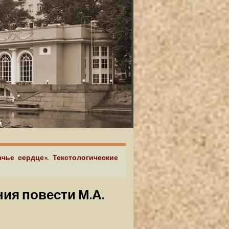
ачье сердце». Текстологические
ния повести М.А.