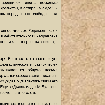
ародийной, иногда несколько
фельетон, и сатира на людей, и
ещь определенно злободневная,
онное чтение». Рецензент, как и
о в действительности направлена
ность и «авантюрность» сюжета, в
аря Востока» так характеризует
фантастической и сатирически-
выпадает из общего, весьма
ор статьи скорее хвалит писателя
ассуждая о диалектике связи его
«Еще в «Дьяволиаде» М. Булгаков
временным Гоголем.
людишках, взятая в преломлении