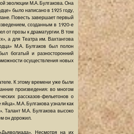
ой эволюции М.А. Булгакова. Она
рдце» было написано в 1925 году,
лане. Повесть завершает первый
изведением, созданным в 1920-е
ел от прозы к драматургии. В том
», а для Театра им. Вахтангова
рдца» М.А. Булгаков был полон
был богатый и разносторонний
озможности осуществления новых
сателе. К этому времени уже были
анние произведения: во многом
ческих рассказов-фельетонов о
яйца». М.А. Булгакова узнали как
. Талант М.А. Булгакова высоко
м он дорожил.
«Дьяволиада». Несмотря на их