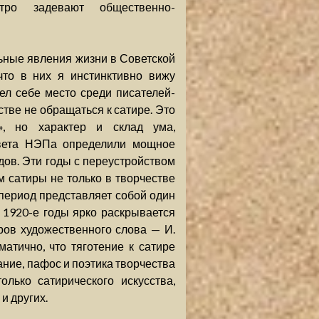
тро задевают общественно-
ельные явления жизни в Советской
что в них я инстинктивно вижу
вел себе место среди писателей-
стве не обращаться к сатире. Это
», но характер и склад ума,
цвета НЭПа определили мощное
одов. Эти годы с переустройством
 сатиры не только в творчестве
т период представляет собой один
 1920-е годы ярко раскрывается
ров художественного слова — И.
атично, что тяготение к сатире
ание, пафос и поэтика творчества
лько сатирического искусства,
 и других.