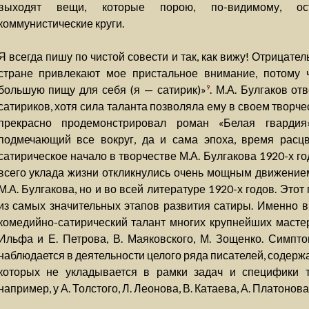
выходят вещи, которые порою, по-видимому, ос
коммунистические круги.
Я всегда пишу по чистой совести и так, как вижу! Отрицат
стране привлекают мое пристальное внимание, потому 
большую пищу для себя (я — сатирик)»
. М.А. Булгаков от
9
сатириков, хотя сила таланта позволяла ему в своем творче
прекрасно продемонстрировал роман «Белая гвардия
подмечающий все вокруг, да и сама эпоха, время рас
сатирическое начало в творчестве М.А. Булгакова 1920-х г
всего уклада жизни откликнулись очень мощным движением
М.А. Булгакова, но и во всей литературе 1920-х годов. Это
из самых значительных этапов развития сатиры. Именно в
комедийно-сатирический талант многих крупнейших масте
Ильфа и Е. Петрова, В. Маяковского, М. Зощенко. Симптом
наблюдается в деятельности целого ряда писателей, содерж
которых не укладывается в рамки задач и специфики то
например, у А. Толстого, Л. Леонова, В. Катаева, А. Платонова