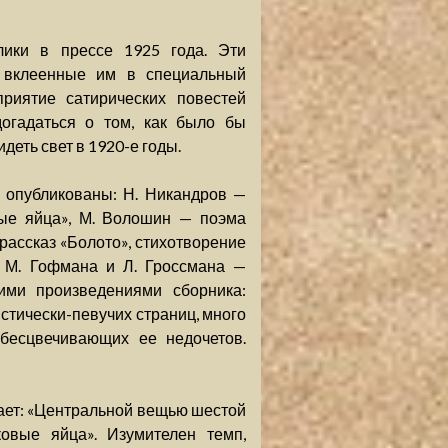
лики в прессе 1925 года. Эти
и вклеенные им в специальный
приятие сатирических повестей
огадаться о том, как было бы
деть свет в 1920-е годы.
 опубликованы: Н. Никандров —
вые яйца», М. Волошин — поэма
 рассказ «Болото», стихотворение
я М. Гофмана и Л. Гроссмана —
ими произведениями сборника:
стически-певучих страниц, много
обесцвечивающих ее недочетов.
ает: «Центральной вещью шестой
ковые яйца». Изумителен темп,