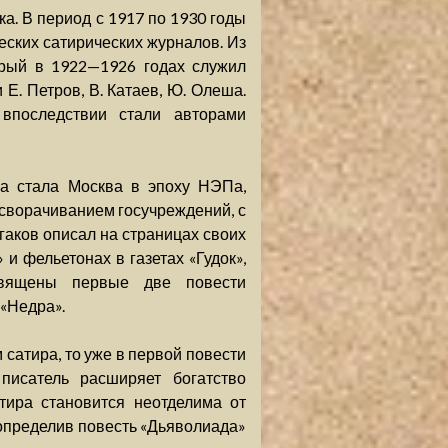
а. В период с 1917 по 1930 годы
еских сатирических журналов. Из
орый в 1922—1926 годах служил
 Е. Петров, В. Катаев, Ю. Олеша.
впоследствии стали авторами
ва стала Москва в эпоху НЭПа,
сворачиванием госучреждений, с
лгаков описал на страницах своих
 и фельетонах в газетах «Гудок»,
священы первые две повести
«Недра».
 сатира, то уже в первой повести
исатель расширяет богатство
тира становится неотделима от
 определив повесть «Дьяволиада»