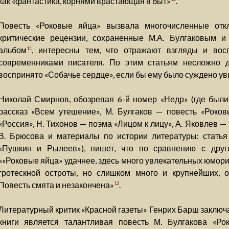
как «фантастика, корнями врастающая в быт»
.
Повесть «Роковые яйца» вызвала многочисленные отк
критические рецензии, сохраненные М.А. Булгаковым 
альбом
, интересны тем, что отражают взгляды и вос
11
современниками писателя. По этим статьям несложно д
воспринято «Собачье сердце», если бы ему было суждено уви
Николай Смирнов, обозревая 6-й номер «Недр» (где были
рассказ «Всем утешение», М. Булгаков — повесть «Роко
«Россия», Н. Тихонов — поэма «Лицом к лицу», А. Яковлев —
В. Брюсова и материалы по истории литературы: стать
«Пушкин и Рылеев»), пишет, что по сравнению с друг
««Роковые яйца» удачнее, здесь много увлекательных юмори
гротескной остроты, но слишком много и крупнейших, 
Повесть смята и незакончена»
.
12
Литературный критик «Красной газеты» Генрих Барш заключ
книги является талантливая повесть М. Булгакова «Ро