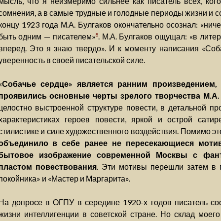
мысль, что я неизмеримо сильнее как писатель всех, ког
сомнения, а в самые трудные и голодные периоды жизни и с
концу 1923 года М.А. Булгаков окончательно осознал: «нич
быть одним — писателем»
. М.А. Булгаков ощущал: «в лите
8
вперед. Это я знаю твердо». И к моменту написания «Соб
уверенность в своей писательской силе.
«
Собачье сердце» является ранним произведением,
проявились основные черты зрелого творчества М.А.
целостно выстроенной структуре повести, в детальной п
характеристиках героев повести, яркой и острой сатир
стилистике и силе художественного воздействия. Помимо э
объединило в себе ранее не пересекающиеся мотив
бытовое изображение современной Москвы с фан
пластом повествования
. Эти мотивы перешли затем в
покойника» и «Мастер и Маргарита».
На допросе в ОГПУ в середине 1920-х годов писатель соо
жизни интеллигенции в советской стране. Но склад моего