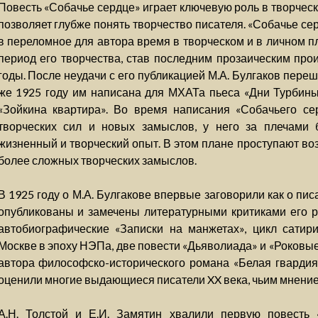
Повесть «Собачье сердце» играет ключевую роль в творческ
позволяет глубже понять творчество писателя. «Собачье се
в переломное для автора время в творческом и в личном п
период его творчества, став последним прозаическим про
годы. После неудачи с его публикацией М.А. Булгаков переш
же 1925 году им написана для МХАТа пьеса «Дни Турбиных
«Зойкина квартира». Во время написания «Собачьего се
творческих сил и новых замыслов, у него за плечами 
жизненный и творческий опыт. В этом плане проступают в
более сложных творческих замыслов.
В 1925 году о М.А. Булгакове впервые заговорили как о пи
опубликованы и замечены литературными критиками его р
автобиографические «Записки на манжетах», цикл сатири
Москве в эпоху НЭПа, две повести «Дьяволиада» и «Роковые 
автора философско-исторического романа «Белая гвардия»
оценили многие выдающиеся писатели XX века, чьим мнение
А.Н. Толстой и Е.И. Замятин хвалили первую повесть 