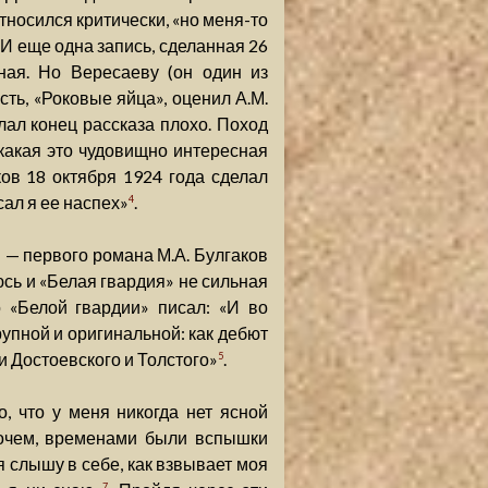
тносился критически, «но меня-то
 И еще одна запись, сделанная 26
дная. Но Вересаеву (он один из
ть, «Роковые яйца», оценил А.М.
елал конец рассказа плохо. Поход
какая это чудовищно интересная
аков 18 октября 1924 года сделал
сал я ее наспех»
.
4
 — первого романа М.А. Булгаков
юсь и «Белая гвардия» не сильная
 «Белой гвардии» писал: «И во
упной и оригинальной: как дебют
 Достоевского и Толстого»
.
5
, что у меня никогда нет ясной
очем, временами были вспышки
 я слышу в себе, как взвывает моя
7