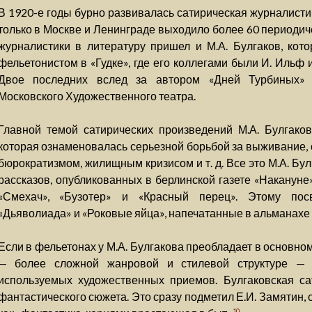
В 1920-е годы бурно развивалась сатирическая журналистик
только в Москве и Ленинграде выходило более 60 периодич
журналистики в литературу пришел и М.А. Булгаков, кот
фельетонистом в «Гудке», где его коллегами были И. Ильф и
Двое последних вслед за автором «Дней Турбиных» 
Московского Художественного театра.
Главной темой сатирических произведений М.А. Булгако
которая ознаменовалась серьезной борьбой за выживание, 
бюрократизмом, жилищным кризисом и т. д. Все это М.А. Бу
рассказов, опубликованных в берлинской газете «Накануне»
«Смехач», «Бузотер» и «Красный перец». Этому по
«Дьяволиада» и «Роковые яйца», напечатанные в альманахе 
Если в фельетонах у М.А. Булгакова преобладает в основном
— более сложной жанровой и стилевой структуре — п
используемых художественных приемов. Булгаковская са
фантастического сюжета. Это сразу подметил Е.И. Замятин,
10