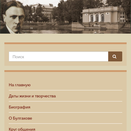
Михаил Булгаков
На главную
Даты жизни и творчества
Биография
О Булгакове
Круг общения