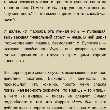
тенями вековых маслин и трепетом лунного света на
траве полян». Отмечено: «Фаррар уверял, что посетил
"эту местность" "в это именно время и в тот самый час
ночи"».
И далее: «У Фаррара эта лунная ночь — пугающая,
вызывающая "невольный страх" — нема. В ней царит
"торжественная тишина безмолвия". У Булгакова —
влекущая влюбленного Иуду — она прекрасна, полна
густых ароматов и озвучена гремящими хорами
соловьев...»
Все верно, даже слово
озвучена
, помечающее активное
действие писателя. Выходит, я понимала, что
произошло? Нет, конечно, просто меня спасла
привычная верность формуле: что видишь — то и пиши,
а чего не видишь — писать не следует. Смысл
подробности в том, что Фаррар
здесь был
и его
действительно поразила тишина этой ночи с полным