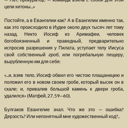
цели хитоны...»
Постойте, а в Евангелии как? А в Евангелии именно так,
как это происходило в Иудее около двух тысяч лет тому
назад. Некто Иосиф из Аримафеи, человек
богобоязненный и праведный, предварительно
испросив разрешения у Пилата, уступает телу Иисуса
свой собственный
гроб
, или погребальную пещеру,
вырубленную им для себя:
«...и, взяв тело, Иосиф обвил его чистою плащаницею и
положил его в новом своем гробе, который высек он в
скале; и, привалив большой камень к двери гроба,
удалился» (Матфей, 27, 59—60).
Булгаков Евангелие знал. Что же это — ошибка?
Дерзость? Или непонятный мне художественный ход?..