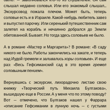
слышал недавно соловья. Или его знакомый слышал...
Экскурсовод пожала плечом. Может быть, теперь
соловьи есть и в Израиле. Какой-нибудь любитель завез
и выпустил парочку. Или серенький путешественник сам
залетел на корабль и нечаянно добрался до Земли
обетованной. Бывает. Но тогда здесь соловьев не было.
А в романе «Мастер и Маргарита»? В романе: «В саду
никого не было. Работы закончились на закате, и теперь
над Иудой гремели и
заливались хоры соловьев
». И еще
раз: «Весь Гефсиманский сад в это время
гремел
соловьиным пением
».
Вернувшись с экскурсии, лихорадочно листаю свою
книжку «Творческий путь Михаила Булгакова»,
вышедшую еще в России. А у меня что по этому поводу?
Вот — отмечено, что Булгаков нашел у Фаррара
«описание Гефсимании в лунную ночь — с густыми