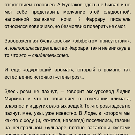
отсутствием соловьев. А Булгаков здесь не бывал и не
мог себе представить молчание этой сладостной,
напоенной запахами ночи. К Фаррару писатель
относился доверчиво, но безмолвию поверить не смог.
Завороженная булгаковским «эффектом присутствия»,
я
повторила
свидетельство Фаррара, так и не вникнув в
то, что это —
свидетельство
.
И еще «одуряющий аромат», который в романе так
естественно источают «стены роз»...
Здесь розы не пахнут, — говорит экскурсовод Лидия
Миркина и что-то объясняет о сочетании климата,
влажности и других важных вещей. То, что розы здесь не
пахнут, мне, увы, уже известно. В Лоде, в котором мы
как-то с ходу (и, кажется, навсегда) поселились, газоны
на центральном бульваре плотно засажены кустами
прелестных мелких роз, белых и розовых. Как оказалось,