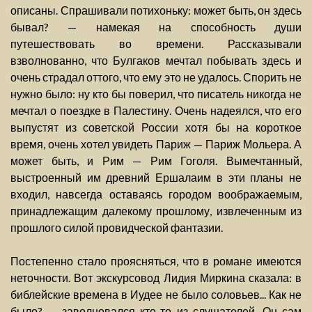
описаны. Спрашивали потихоньку: может быть, он здесь
бывал? — намекая на способность души
путешествовать во времени. Рассказывали
взволнованно, что Булгаков мечтал побывать здесь и
очень страдал оттого, что ему это не удалось. Спорить не
нужно было: ну кто бы поверил, что писатель никогда не
мечтал о поездке в Палестину. Очень надеялся, что его
выпустят из советской России хотя бы на короткое
время, очень хотел увидеть Париж — Париж Мольера. А
может быть, и Рим — Рим Гоголя. Вымечтанный,
выстроенный им древний Ершалаим в эти планы не
входил, навсегда оставаясь городом воображаемым,
принадлежащим далекому прошлому, извлеченным из
прошлого силой провидческой фантазии.
Постепенно стало проясняться, что в романе имеются
неточности. Вот экскурсовод Лидия Миркина сказала: в
библейские времена в Иудее не было соловьев... Как не
было? — заволновался кто-то из слушателей. Он сам