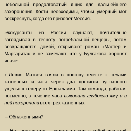
небольшой продолговатый ящик для дальнейшего
захоронения. Кости необходимы, чтобы умерший мог
воскреснуть, когда его призовет Мессия.
Экскурсанты из России слушают, почтительно
заглядывая в тесноту погребальной пещеры, потом
возвращаются домой, открывают роман «Мастер и
Маргарита» и не замечают, что у Булгакова хоронят
иначе:
«...Левия Матвея взяли в повозку вместе с телами
казненных и часа через два достигли пустынного
ущелья к северу от Ершалаима. Там команда, работая
посменно, в течение часа
выкопала глубокую яму и в
ней похоронила
всех трех казненных.
— Обнаженными?
— Нет, прокуратор, — команда взяла с собой для этой