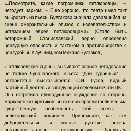
«...Посмотрите, какие погромщики петлюровцы! —
негодует нарком. — Еще хорошо, что театр имел такт
выбросить из пьесы Булгакова сначала дававшийся на
сцене омерзительный эпизод с издевательством и
истязанием еврея петлюровцами». (Стало быть,
осторожный Станиславский верно определил
цензурную опасность и тактиком в противоборстве с
цензурой был лучшим, чем Михаил Булгаков.)
«Петлюровские сцены» вызывают особое негодование
не только Луначарского. «Пьеса "Дни Турбиных"... —
авторитетно высказывается С.И. Гусев, видный
партийный деятель и заведующий отделом печати ЦК. —
Она встретила единодушное осуждение со стороны
марксистских критиков, но все они просмотрели весьма
существенную особенность этой пьесы —
великорусский шовинизм. Припомните, как там
добродетельные и чистые русские юнкера
противопоставлены петлюровским бандитам,