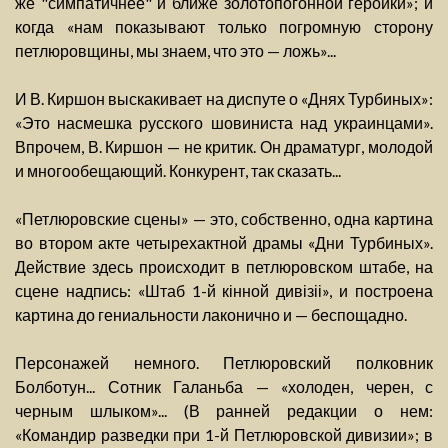
же "симпатичнее" и ближе золотопогонной героики»; и
когда «нам показывают только погромную сторону
петлюровщины, мы знаем, что это — ложь»...
И В. Киршон выскакивает на диспуте о «Днях Турбиных»:
«Это насмешка русского шовиниста над украинцами».
Впрочем, В. Киршон — не критик. Он драматург, молодой
и многообещающий. Конкурент, так сказать...
«Петлюровские сцены» — это, собственно, одна картина
во втором акте четырехактной драмы «Дни Турбиных».
Действие здесь происходит в петлюровском штабе, на
сцене надпись: «Штаб 1-й кінной дивізіі», и построена
картина до гениальности лаконично и — беспощадно.
Персонажей немного. Петлюровский полковник
Болботун... Сотник Галаньба — «холоден, черен, с
черным шлыком»... (В ранней редакции о нем:
«Командир разведки при 1-й Петлюровской дивизии»; в