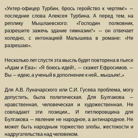
«Унтер-офицер Турбин, брось геройство к чертям!» —
последние слова Алексея Турбина. А перед тем, на
реплику Мышлаевского: «Господин полковник,
разрешите зажечь здание гимназии?» — он отвечает
холодно, с интонацией Малышева в романе: «Не
разрешаю».
Несколько лет спустя эта мысль будет повторена в пьесе
«Адам и Ева»: «Я боюсь идей!.. — скажет Ефросимов. —
Вы — идею, а ученый в дополнение к ней... мышьяк!..»
Для А.В. Луначарского или С.И. Гусева проблема, могу
допустить, была политическая. Для Булгакова —
нравственная, человеческая и художественная. Не
совпадают эти позиции... И петлюровщина для
Булгакова — явление не народное, а антинародное. Не
может быть народным торжество злобы, жестокости и
надругательства над человеком.