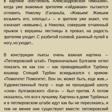
в картине «Вестибюль Александровской гимназии»,
когда уже знакомые зрителям «гайдамаки» пытаются
отловить Николку (Галаньба. «Живьем! Живьем
возьмить его, хлопцы!..» — и зрители уже знают, что
означает «живьем»), а Николка, совершив отчаянный
прыжок с вершины лестницы в провал, на радость
зрителям уходит. С разбитой головой, раненый пулей в
ногу, но уходит...
В конструкции пьесы очень важная картина —
«Петлюровский штаб». Первоначально Булгаков хотел
показать ее как сон — как привидевшийся Турбину
кошмар. Спящий Турбин вскидывался с криком:
«Помогите! Помогите!.. Вон он, может быть, еще жив...»
Художественный театр — еще не прошедший школу
«снов» булгаковского «Бега» — был против. А потом
оказалось, что все к лучшему. Картины в доме Турбиных
и в петлюровском штабе идут как бы не пересекаясь, и
тем не менее они существуют вместе: петлюровский