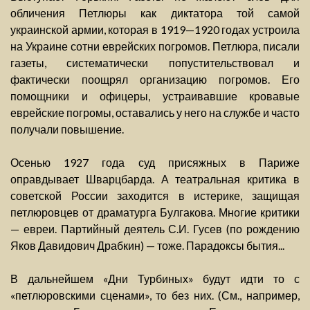
обличения Петлюры как диктатора той самой
украинской армии, которая в 1919—1920 годах устроила
на Украине сотни еврейских погромов. Петлюра, писали
газеты, систематически попустительствовал и
фактически поощрял организацию погромов. Его
помощники и офицеры, устраивавшие кровавые
еврейские погромы, оставались у него на службе и часто
получали повышение.
Осенью 1927 года суд присяжных в Париже
оправдывает Шварцбарда. А театральная критика в
советской России заходится в истерике, защищая
петлюровцев от драматурга Булгакова. Многие критики
— евреи. Партийный деятель С.И. Гусев (по рождению
Яков Давидович Драбкин) — тоже. Парадоксы бытия...
В дальнейшем «Дни Турбиных» будут идти то с
«петлюровскими сценами», то без них. (См., например,