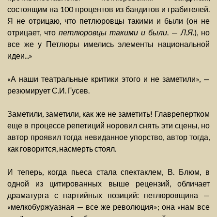
состоящим на 100 процентов из бандитов и грабителей.
Я не отрицаю, что петлюровцы такими и были (он не
отрицает, что
петлюровцы такими и были
. —
Л.Я.
), но
все же у Петлюры имелись элементы национальной
идеи...»
«А наши театральные критики этого и не заметили», —
резюмирует С.И. Гусев.
Заметили, заметили, как же не заметить! Главрепертком
еще в процессе репетиций норовил снять эти сцены, но
автор проявил тогда невиданное упорство, автор тогда,
как говорится, насмерть стоял.
И теперь, когда пьеса стала спектаклем, В. Блюм, в
одной из цитированных выше рецензий, обличает
драматурга с партийных позиций: петлюровщина —
«мелкобуржуазная — все же революция»; она «нам все