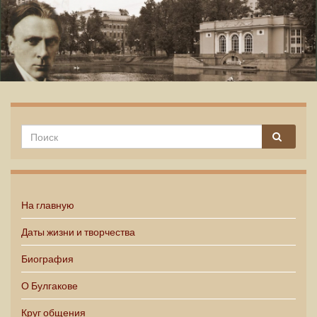
Михаил Булгаков
На главную
Даты жизни и творчества
Биография
О Булгакове
Круг общения