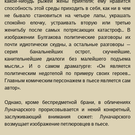
какой-нибудь рыжей жены приятеля; ему нравится
способность этой среды приходить в себя, как ни в чем
не бывало становиться на четыре лапы, украшать
спокойно елочку, устраивать вторую или третью
женитьбу после самых потрясающих катастроф... В
изображении Булгакова политические разговоры их
почти идиотически скудны, а остальные разговоры —
серия банальнейших острот, скучнейшие,
канительнейшие диалоги без малейшего подъема
мысли...» И о самом драматурге: «Он является
политическим недотепой по примеру своих героев...
Главным комическим персонажем в пьесе является сам
автор».
Однако, кроме беспредметной брани, в обличениях
Луначарского прорисовывается и некий конкретный,
заслуживающий внимания сюжет: Луначарского
возмущает изображение петлюровцев в пьесе.