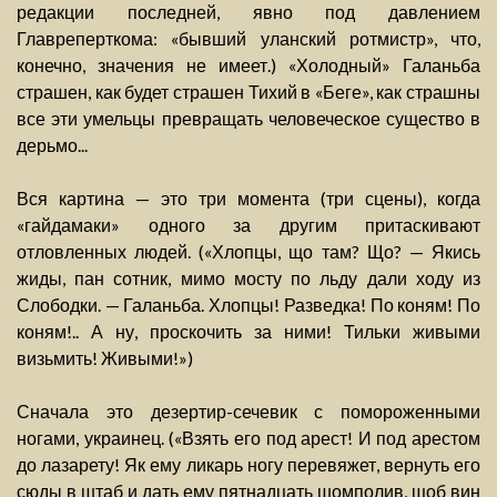
редакции последней, явно под давлением
Главреперткома: «бывший уланский ротмистр», что,
конечно, значения не имеет.) «Холодный» Галаньба
страшен, как будет страшен Тихий в «Беге», как страшны
все эти умельцы превращать человеческое существо в
дерьмо...
Вся картина — это три момента (три сцены), когда
«гайдамаки» одного за другим притаскивают
отловленных людей. («Хлопцы, що там? Що? — Якись
жиды, пан сотник, мимо мосту по льду дали ходу из
Слободки. — Галаньба. Хлопцы! Разведка! По коням! По
коням!.. А ну, проскочить за ними! Тильки живыми
визьмить! Живыми!»)
Сначала это дезертир-сечевик с помороженными
ногами, украинец. («Взять его под арест! И под арестом
до лазарету! Як ему ликарь ногу перевяжет, вернуть его
сюды в штаб и дать ему пятнадцать шомполив, щоб вин