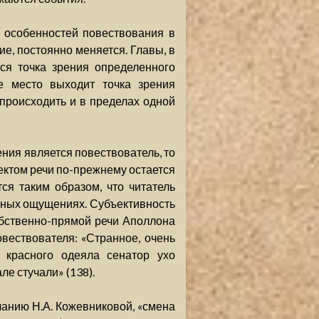
е особенностей повествования в
ие, постоянно меняется. Главы, в
ся точка зрения определенного
е место выходит точка зрения
 происходить и в пределах одной
ния является повествователь, то
ъектом речи по-прежнему остается
ся таким образом, что читатель
ьных ощущениях. Субъективность
обственно-прямой речи Аполлона
вествователя: «Странное, очень
д красного одеяла сенатор ухо
ле стучали» (138).
чанию Н.А. Кожевниковой, «смена