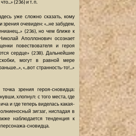
..» (236) и т. п.
десь уже сложно сказать, кому
 зрения очевиден: «...не забудем,
ианец...» (236), но чем ближе к
 Николай Аполлонович осознает
ценки повествователя и героя
ется сердце» (238). Дальнейшие
скобки, могут в равной мере
ше...», «...вот странность-то!...»
точка зрения героя-сновидца:
увши, хлопнул: с того места, где
ича и где теперь виделась какая-
молниеносный зигзаг, ниспадая в
также наблюдается тенденция к
и персонажа-сновидца.