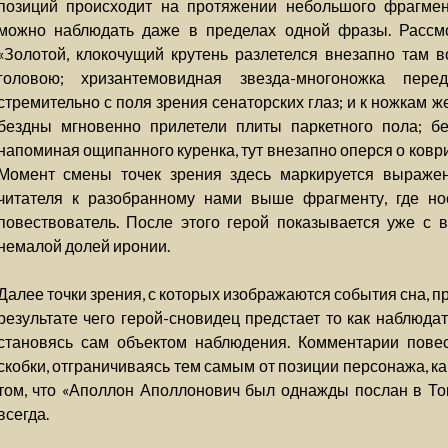
позиций происходит на протяжении небольшого фрагмен
можно наблюдать даже в пределах одной фразы. Рассмо
«Золотой, клокочущий крутень разлетелся внезапно там 
головою; хризантемовидная звезда-многоножка пере
стремительно с поля зрения сенаторских глаз; и к ножкам же
бездны мгновенно прилетели плиты паркетного пола; б
напоминая ощипанного куренка, тут внезапно оперся о ковр
Момент смены точек зрения здесь маркируется выражен
читателя к разобранному нами выше фрагменту, где но
повествователь. После этого герой показывается уже с 
немалой долей иронии.
Далее точки зрения, с которых изображаются события сна, 
результате чего герой-сновидец предстает то как наблюдат
становясь сам объектом наблюдения. Комментарии повес
скобки, отграничиваясь тем самым от позиции персонажа, к
том, что «Аполлон Аполлонович был однажды послан в Токи
всегда.