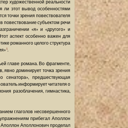
ктер художественной реальности
я ли этот вывод особенностями
тся точки зрения повествователя
в в повествование субъектом речи
азграничении «я» и «другого» и
Этот аспект особенно важен для
тике романного целого структура
ия»
.
1
ей главе романа. Во фрагменте,
, явно доминирует точка зрения
во сенатора», предшествующая
твователь информирует читателя о
ония разоблачения, гимнастика,
анием глаголов несовершенного
м упражнениям прибегал Аполлон
се Аполлон Аполлонович проделал