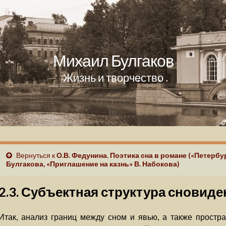
Михаил Булгаков
Жизнь и творчество
Вернуться к
О.В. Федунина. Поэтика сна в романе («Петербур
Булгакова, «Приглашение на казнь» В. Набокова)
2.3. Субъектная структура сновид
Итак, анализ границ между сном и явью, а также простр