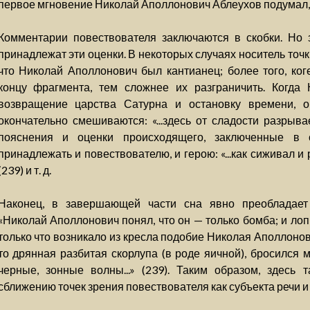
первое мгновение Николай Аполлонович Аблеухов подумал, что.
Комментарии повествователя заключаются в скобки. Но з
принадлежат эти оценки. В некоторых случаях носитель точки
что Николай Аполлонович был кантианец; более того, коген
концу фрагмента, тем сложнее их разграничить. Когда
возвращение царства Сатурна и остановку времени, о
окончательно смешиваются: «...здесь от сладости разрыва
пояснения и оценки происходящего, заключенные в 
принадлежать и повествователю, и герою: «...как сиживал и рань
(239) и т. д.
Наконец, в завершающей части сна явно преобладает 
«Николай Аполлонович понял, что он — только бомба; и лопн
только что возникало из кресла подобие Николая Аполлонов
то дрянная разбитая скорлупа (в роде яичной), бросился 
черные, зонные волны...» (239). Таким образом, здесь 
сближению точек зрения повествователя как субъекта речи 