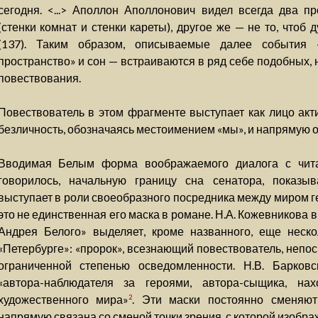
сегодня. <...> Аполлон Аполлонович видел всегда два п
(стенки комнат и стенки кареты), другое же — не то, чтоб д
(137). Таким образом, описываемые далее события
пространство» и сон — встраиваются в ряд себе подобных, 
повествования.
Повествователь в этом фрагменте выступает как лицо акти
безличность, обозначаясь местоимением «мы», и напрямую о
Вводимая Белым форма воображаемого диалога с чита
говорилось, начальную границу сна сенатора, показыв
выступает в роли своеобразного посредника между миром г
это не единственная его маска в романе. Н.А. Кожевникова
Андрея Белого» выделяет, кроме названного, еще неско
«Петербурге»: «пророк», всезнающий повествователь, непо
ограниченной степенью осведомленности. Н.В. Барковс
«автора-наблюдателя за героями, автора-сыщика, на
художественного мира»
. Эти маски постоянно сменяют
2
напрямую связана со сменой точки зрения, с которой изобр