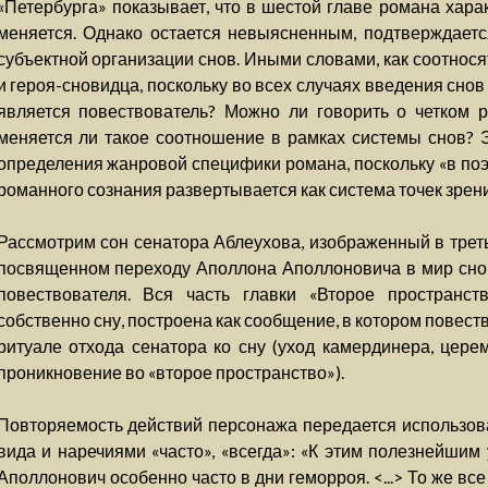
«Петербурга» показывает, что в шестой главе романа хара
меняется. Однако остается невыясненным, подтверждаетс
субъектной организации снов. Иными словами, как соотнося
и героя-сновидца, поскольку во всех случаях введения сно
является повествователь? Можно ли говорить о четком р
меняется ли такое соотношение в рамках системы снов? 
определения жанровой специфики романа, поскольку «в поэ
романного сознания развертывается как система точек зрен
Рассмотрим сон сенатора Аблеухова, изображенный в треть
посвященном переходу Аполлона Аполлоновича в мир снов
повествователя. Вся часть главки «Второе пространст
собственно сну, построена как сообщение, в котором повес
ритуале отхода сенатора ко сну (уход камердинера, церем
проникновение во «второе пространство»).
Повторяемость действий персонажа передается использов
вида и наречиями «часто», «всегда»: «К этим полезнейши
Аполлонович особенно часто в дни геморроя. <...> То же в