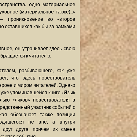
ространства: одно материальное
уховное (материальное также)...»
 — проникновение во «второе
но оставшихся как бы за рамками
вное, он утрачивает здесь свою
бращается к читателю.
телем, разбивающего, как уже
ает, что здесь повествователь
ероев и миром читателей. Однако
 в уже упоминавшейся книге «Язык
лько «ликов» повествователя в
средственный участник событий с
кая обозначает также позиции
ходящегося не вне, а внутри
 друг друга, причем их смена
ажаются события.