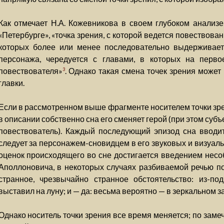
Как отмечает Н.А. Кожевникова в своем глубоком анализ
«Петербурге», «точка зрения, с которой ведется повествован
которых более или менее последовательно выдерживает
персонажа, чередуется с главами, в которых на перво
повествователя»
. Однако такая смена точек зрения может
3
главки.
Если в рассмотренном выше фрагменте носителем точки зре
в описании собственно сна его сменяет герой (при этом суб
повествователь). Каждый последующий эпизод сна вводит
следует за персонажем-сновидцем в его звуковых и визуал
оценок происходящего во сне достигается введением нес
Аполлоновича, в некоторых случаях разбиваемой речью по
странное, чрезвычайно странное обстоятельство: из-по
выставил на луну; и — да: весьма вероятно — в зеркальном за
Однако носитель точки зрения все время меняется; по заме