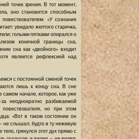
ей точек зрения. В тот момент,
ела, оно становится способным
 повествователем: «У сознания
итает: увидало желтого старичка,
тели; голыми пятками опирался о
ализом конечной границы сна,
ние сна как «двойного» входит
хотя является рефлексией над
аемся с постоянной сменой точек
аются лишь к концу сна. В сне
самом начале, которое, как уже
з-за неоднократно разбиваемой
 повествователя, но при этом
идца: «Вот в таком состоянии он
— не слышал; будто в ту неживую
е тело, грянулся этот дух прямо с
ль градусов; и видел — не видел: