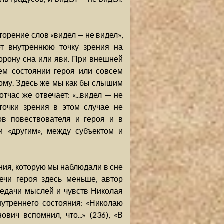
торение слов «видел — не видел»,
ет внутреннюю точку зрения на
орону сна или яви. При внешней
ем состоянии героя или совсем
ому. Здесь же мы как бы слышим
тчас же отвечает: «...видел — не
 точки зрения в этом случае не
ов повествователя и героя и в
 «другим», между субъектом и
ения, которую мы наблюдали в сне
ечи героя здесь меньше, автор
редачи мыслей и чувств Николая
нутреннего состояния: «Николаю
ович вспомнил, что...» (236), «В