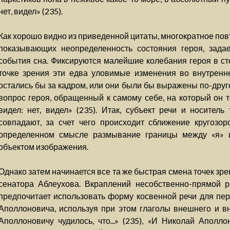
нет, видел» (235).
Как хорошо видно из приведенной цитаты, многократное пов
показывающих неопределенность состояния героя, зада
события сна. Фиксируются малейшие колебания героя в ст
точке зрения эти едва уловимые изменения во внутренн
остались бы за кадром, или они были бы выражены по-друг
вопрос героя, обращенный к самому себе, на который он то
видел: нет, видел» (235). Итак, субъект речи и носитель
совпадают, за счет чего происходит сближение кругозор
определенном смысле размывание границы между «я» и
объектом изображения.
Однако затем начинается все та же быстрая смена точек зр
сенатора Аблеухова. Вкраплений несобственно-прямой р
предпочитает использовать форму косвенной речи для пе
Аполлоновича, используя при этом глаголы внешнего и в
Аполлоновичу чудилось, что...» (235), «И Николай Аполлон