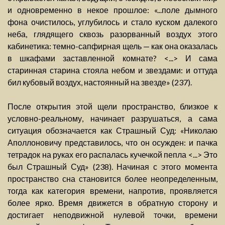
и одновременно в некое прошлое: «...поле дымного
фона очистилось, углубилось и стало куском далекого
неба, глядящего сквозь разорванный воздух этого
кабинетика: темно-сапфирная щель — как она оказалась
в шкафами заставленной комнате? <...> И сама
старинная старина стояла небом и звездами: и оттуда
бил кубовый воздух, настоянный на звезде» (237).
После открытия этой щели пространство, близкое к
условно-реальному, начинает разрушаться, а сама
ситуация обозначается как Страшный Суд: «Николаю
Аполлоновичу представилось, что он осужден: и пачка
тетрадок на руках его распалась кучечкой пепла <...> Это
был Страшный Суд» (238). Начиная с этого момента
пространство сна становится более неопределенным,
тогда как категория времени, напротив, проявляется
более ярко. Время движется в обратную сторону и
достигает неподвижной нулевой точки, времени