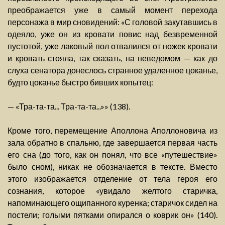
преображается уже в самый момент перехода
персонажа в мир сновидений: «С головой закутавшись в
одеяло, уже он из кровати повис над безвременной
пустотой, уже лаковый пол отвалился от ножек кровати
и кровать стояла, так сказать, на неведомом — как до
слуха сенатора донеслось странное удаленное цоканье,
будто цоканье быстро бивших копытец:
— «Тра-та-та... Тра-та-та...»» (138).
Кроме того, перемещение Аполлона Аполлоновича из
зала обратно в спальню, где завершается первая часть
его сна (до того, как он понял, что все «путешествие»
было сном), никак не обозначается в тексте. Вместо
этого изображается отделение от тела героя его
сознания, которое «увидало желтого старичка,
напоминающего ощипанного куренка; старичок сидел на
постели; голыми пятками опирался о коврик он» (140).