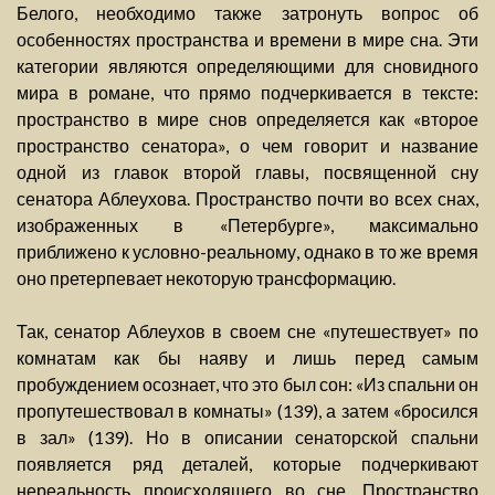
Белого, необходимо также затронуть вопрос об
особенностях пространства и времени в мире сна. Эти
категории являются определяющими для сновидного
мира в романе, что прямо подчеркивается в тексте:
пространство в мире снов определяется как «второе
пространство сенатора», о чем говорит и название
одной из главок второй главы, посвященной сну
сенатора Аблеухова. Пространство почти во всех снах,
изображенных в «Петербурге», максимально
приближено к условно-реальному, однако в то же время
оно претерпевает некоторую трансформацию.
Так, сенатор Аблеухов в своем сне «путешествует» по
комнатам как бы наяву и лишь перед самым
пробуждением осознает, что это был сон: «Из спальни он
пропутешествовал в комнаты» (139), а затем «бросился
в зал» (139). Но в описании сенаторской спальни
появляется ряд деталей, которые подчеркивают
нереальность происходящего во сне. Пространство