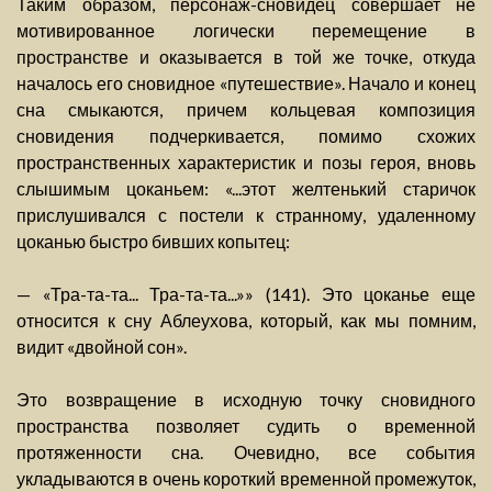
Таким образом, персонаж-сновидец совершает не
мотивированное логически перемещение в
пространстве и оказывается в той же точке, откуда
началось его сновидное «путешествие». Начало и конец
сна смыкаются, причем кольцевая композиция
сновидения подчеркивается, помимо схожих
пространственных характеристик и позы героя, вновь
слышимым цоканьем: «...этот желтенький старичок
прислушивался с постели к странному, удаленному
цоканью быстро бивших копытец:
— «Тра-та-та... Тра-та-та...»» (141). Это цоканье еще
относится к сну Аблеухова, который, как мы помним,
видит «двойной сон».
Это возвращение в исходную точку сновидного
пространства позволяет судить о временной
протяженности сна. Очевидно, все события
укладываются в очень короткий временной промежуток,