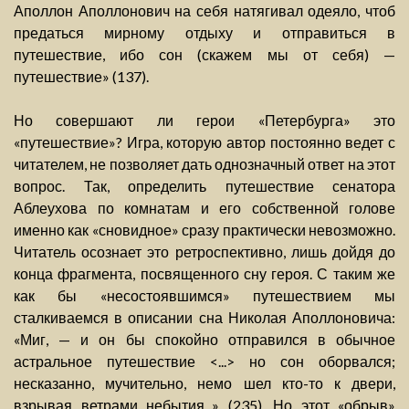
Аполлон Аполлонович на себя натягивал одеяло, чтоб
предаться мирному отдыху и отправиться в
путешествие, ибо сон (скажем мы от себя) —
путешествие» (137).
Но совершают ли герои «Петербурга» это
«путешествие»? Игра, которую автор постоянно ведет с
читателем, не позволяет дать однозначный ответ на этот
вопрос. Так, определить путешествие сенатора
Аблеухова по комнатам и его собственной голове
именно как «сновидное» сразу практически невозможно.
Читатель осознает это ретроспективно, лишь дойдя до
конца фрагмента, посвященного сну героя. С таким же
как бы «несостоявшимся» путешествием мы
сталкиваемся в описании сна Николая Аполлоновича:
«Миг, — и он бы спокойно отправился в обычное
астральное путешествие <...> но сон оборвался;
несказанно, мучительно, немо шел кто-то к двери,
взрывая ветрами небытия...» (235). Но этот «обрыв»