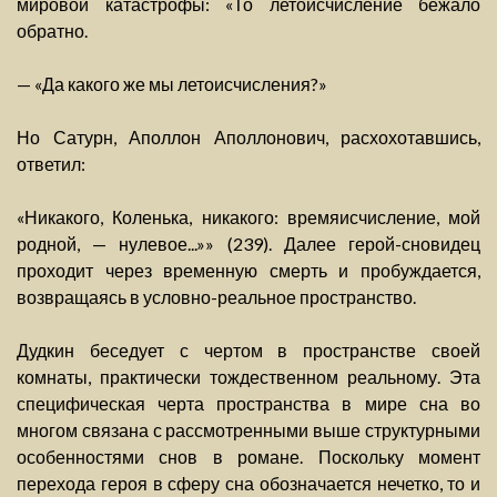
мировой катастрофы: «То летоисчисление бежало
обратно.
— «Да какого же мы летоисчисления?»
Но Сатурн, Аполлон Аполлонович, расхохотавшись,
ответил:
«Никакого, Коленька, никакого: времяисчисление, мой
родной, — нулевое...»» (239). Далее герой-сновидец
проходит через временную смерть и пробуждается,
возвращаясь в условно-реальное пространство.
Дудкин беседует с чертом в пространстве своей
комнаты, практически тождественном реальному. Эта
специфическая черта пространства в мире сна во
многом связана с рассмотренными выше структурными
особенностями снов в романе. Поскольку момент
перехода героя в сферу сна обозначается нечетко, то и