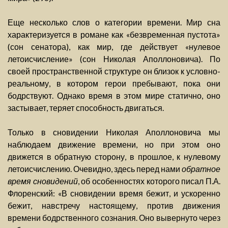
Еще несколько слов о категории времени. Мир сна
характеризуется в романе как «безвременная пустота»
(сон сенатора), как мир, где действует «нулевое
летоисчисление» (сон Николая Аполлоновича). По
своей пространственной структуре он близок к условно-
реальному, в котором герои пребывают, пока они
бодрствуют. Однако время в этом мире статично, оно
застывает, теряет способность двигаться.
Только в сновидении Николая Аполлоновича мы
наблюдаем движение времени, но при этом оно
движется в обратную сторону, в прошлое, к нулевому
летоисчислению. Очевидно, здесь перед нами
обратное
время сновидений
, об особенностях которого писал П.А.
Флоренский: «В сновидении время бежит, и ускоренно
бежит, навстречу настоящему, против движения
времени бодрственного сознания. Оно вывернуто через