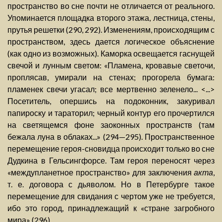
пространство во сне почти не отличается от реального.
Упоминается площадка второго этажа, лестница, стены,
прутья решетки (290, 292). Изменениям, происходящим с
пространством, здесь дается логическое объяснение
(как одно из возможных). Каморка освещается гаснущей
свечой и лунным светом: «Пламена, кровавые светочи,
проплясав, умирали на стенах; прогорела бумага:
пламенек свечи угасал; все мертвенно зеленело... <...>
Посетитель, опершись на подоконник, закуривал
папироску и тараторил; черный контур его прочертился
на светящемся фоне заоконных пространств (там
бежала луна в облаках...» (294—295). Пространственное
перемещение героя-сновидца происходит только во сне
Дудкина в Гельсингфорсе. Там героя переносят через
«междупланетное пространство» для заключения
акта
,
т. е. договора с дьяволом. Но в Петербурге такое
перемещение для свидания с чертом уже не требуется,
ибо это город, принадлежащий к «стране загробного
мира» (296).