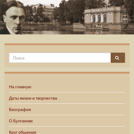
Михаил Булгаков
На главную
Даты жизни и творчества
Биография
О Булгакове
Круг общения