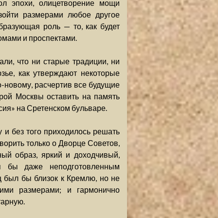
ол эпохи, олицетворение мощи
взойти размерами любое другое
бразующая роль — то, как будет
омами и проспектами.
ли, что ни старые традиции, ни
зье, как утверждают некоторые
о-новому, расчертив все будущие
тарой Москвы оставить на память
сия» на Сретенском бульваре.
у и без того приходилось решать
орить только о Дворце Советов,
ный образ, яркий и доходчивый,
ся бы даже неподготовленным
ц был бы близок к Кремлю, но не
кими размерами; и гармонично
тарную.