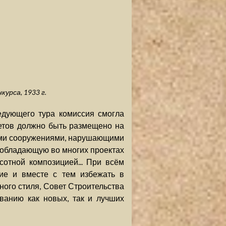
урса, 1933 г.
едующего тура комиссия смогла
етов должно быть размещено на
гими сооружениями, нарушающими
реобладающую во многих проектах
отной композицией... При всём
ие и вместе с тем избежать в
ого стиля, Совет Строительства
ванию как новых, так и лучших