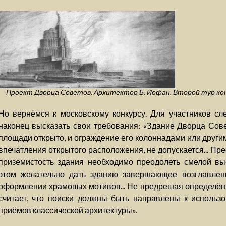
Проект Дворца Советов. Архитектор Б. Иофан. Второй тур конк
Но вернёмся к московскому конкурсу. Для участников сл
наконец высказать свои требования: «Здание Дворца Сов
площади открыто, и ограждение его колоннадами или дру
впечатления открытого расположения, не допускается... П
приземистость здания необходимо преодолеть смелой выс
этом желательно дать зданию завершающее возглавлен
оформлении храмовых мотивов... Не предрешая определённ
считает, что поиски должны быть направлены к использо
приёмов классической архитектуры».