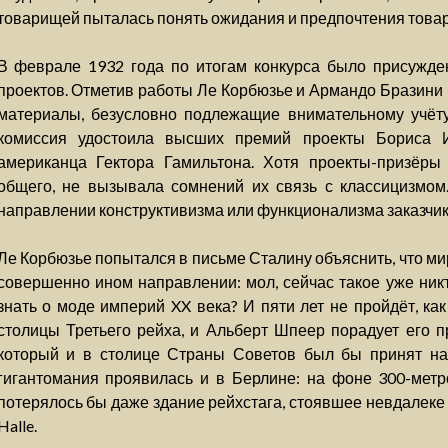
товарищей пыталась понять ожидания и предпочтения това
В феврале 1932 года по итогам конкурса было присужде
проектов. Отметив работы Ле Корбюзье и Армандо Бразини
материалы, безусловно подлежащие внимательному учёту
комиссия удостоила высших премий проекты Бориса 
американца Гектора Гамильтона. Хотя проекты-призёры
общего, не вызывала сомнений их связь с классицизмом.
направлении конструктивизма или функционализма заказчик
Ле Корбюзье попытался в письме Сталину объяснить, что ми
совершенно ином направлении: мол, сейчас такое уже никт
знать о моде империй XX века? И пяти лет не пройдёт, ка
столицы Третьего рейха, и Альберт Шпеер порадует его пр
который и в столице Страны Советов был бы принят на
гигантомания проявилась и в Берлине: на фоне 300-метр
потерялось бы даже здание рейхстага, стоявшее невдалеке 
Halle.