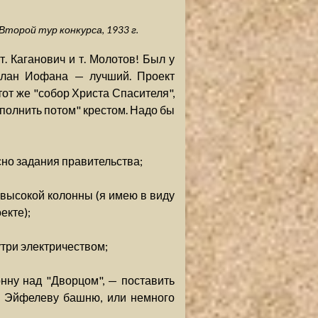
торой тур конкурса, 1933 г.
т. Каганович и т. Молотов! Был у
 план Иофана — лучший. Проект
тот же "собор Христа Спасителя",
дополнить потом" крестом. Надо бы
асно задания правительства;
 высокой колонны (я имею в виду
екте);
утри электричеством;
нну над "Дворцом", — поставить
в Эйфелеву башню, или немного