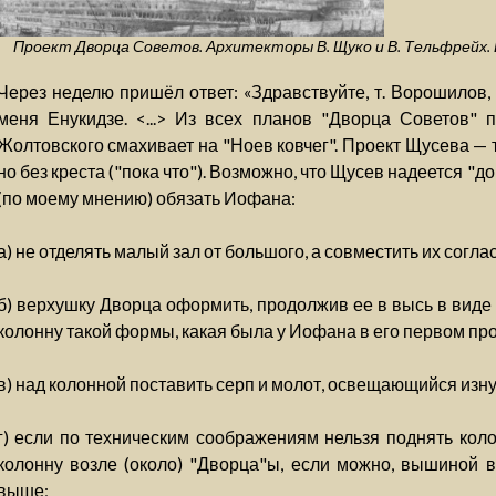
Проект Дворца Советов. Архитекторы В. Щуко и В. Тельфрейх. В
Через неделю пришёл ответ: «Здравствуйте, т. Ворошилов, 
меня Енукидзе. <...> Из всех планов "Дворца Советов"
Жолтовского смахивает на "Ноев ковчег". Проект Щусева — 
но без креста ("пока что"). Возможно, что Щусев надеется "
(по моему мнению) обязать Иофана:
а) не отделять малый зал от большого, а совместить их согл
б) верхушку Дворца оформить, продолжив ее в высь в виде
колонну такой формы, какая была у Иофана в его первом про
в) над колонной поставить серп и молот, освещающийся изн
г) если по техническим соображениям нельзя поднять коло
колонну возле (около) "Дворца"ы, если можно, вышиной 
выше;