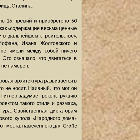
рища Сталина.
но 16 премий и приобретено 50
 как «содержащие весьма ценные
 в дальнейшем строительстве»,
Иофана, Ивана Жолтовского и
 не имели между собой ничего
 Это означало, что двигаться в
 не намерен.
ровая архитектура развивается в
о не носит. Наивный, что мог он
к Гитлер задумает реконструкцию
оектом такого стиля и размаха,
 ура. Свойственная диктаторам
ового купола «Народного дома»
от места, намеченного для Große