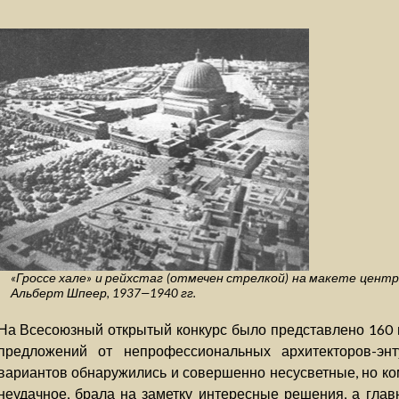
«Гроссе хале» и рейхстаг (отмечен стрелкой) на макете цент
Альберт Шпеер, 1937—1940 гг.
На Всесоюзный открытый конкурс было представлено 160 п
предложений от непрофессиональных архитекторов-энту
вариантов обнаружились и совершенно несусветные, но ко
неудачное, брала на заметку интересные решения, а гла