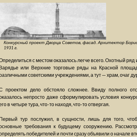
Конкурсный проект Дворца Советов, фасад. Архитектор Бори
1931 г.
Определиться с местом оказалось легче всего. Охотный ряд 
Зарядье или Верхние торговые ряды на Красной площад
различными советскими учреждениями, а тут — храм, очаг дур
С проектом дело обстояло сложнее. Ввиду полного отс
оказалось непросто даже сформулировать условия конкур
его в четыре тура, что-то находя, что-то отвергая.
Первый тур послужил, в сущности, лишь для того, что
основные требования к будущему сооружению. Рассмотр
определять победителей и почти сразу объявили о начале вто