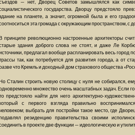
съездов — нет, Дворец Советов замышлялся как симв
социалистического государства. Дворцу предстояло пре
здание на планете, а значит, огромной была и его градоо
соотноситься эта громада с окружающим пространством, с д
В принципе революционно настроенные архитекторы счита
старые здания доброго слова не стоят, и даже Ле Корбю
источники, предлагал вообще распланировать весь город п
трассы так, как потребуется для развития города, а от с
разве что Кремль и доходный дом страхового общества «Рос
Но Сталин строить новую столицу с нуля не собирался, ем
одновременно множество очень масштабных задач. Если гов
то предстояло найти для него архитектурно-художествен
который с первого взгляда правильно воспринимал
человеком; выбрать для постройки такое место, где Дворе
подавлял резиденцию правительства своими исполинс
соединить в проекте две функции — идеологическую и утили