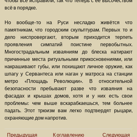
чтобы всё исправили, так что теперь с её высочеством
всё в порядке.
Но вообще-то на Руси несладко живётся что
памятникам, что городским скульптурам. Первых то и
дело ниспровергают, вторым приходится терпеть
проявления симпатий поистине первобытных.
Многострадальным изваяниям до блеска натирают
причинные места ритуальными прикосновениями, или
накрашивают губы, или похищают личное оружие, как
шпагу у Сервантеса или наган у матроса на станции
метро «Площадь Революции». В относительной
безопасности пребывают разве что изваяния на
фасадах и крышах домов, хотя и у них есть свои
проблемы: чем выше вскарабкаешься, тем больнее
падать. Этот трюизм вам легко подтвердят рыцари,
охраняющие дом напротив.
Предыдущая
К оглавлению
Следующая