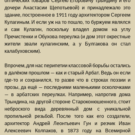
оптических товаров Сергею Егоровичу Трындину и его
дочери Анастасии Щепотьевой) и принадлежало это
здание, построенное в 1911 году архитектором Сергеем
Кулагиным. И если уж на то пошло, то буржуем являлся
и сам Кулагин, поскольку владел домом на углу
Пречистенки и Обухова переулка (и дом этот окрестные
жители звали кулагинским, а у Булгакова он стал
калабуховским).
Впрочем, для нас перипетии классовой борьбы остались
в далёком прошлом — как и старый Арбат. Ведь он если
где-то и сохранился, то разве что в строках поэзии и
прозы, да ещё — последними маленькими осколочками
— в арбатских переулках. Например, напротив дома
Трындина, на другой стороне Староконюшенного, стоит
неброского вида деревянный дом с уникальной
пропильной резьбой. После того как его создатели,
архитектор Андрей Леонтьевич Гун и резчик Иван
Алексеевич Колпаков, в 1873 году на Всемирной