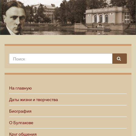
Михаил Булгаков
На главную
Даты жизни и творчества
Биография
О Булгакове
Круг общения