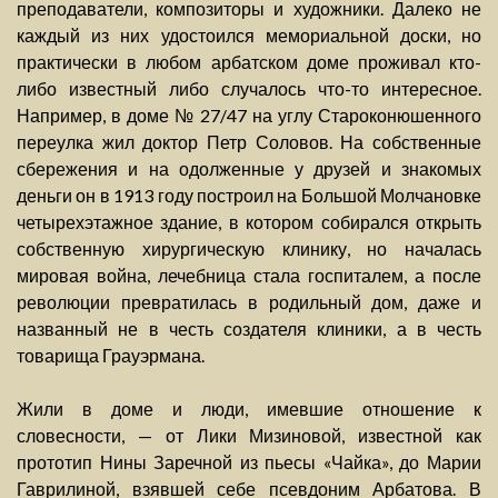
преподаватели, композиторы и художники. Далеко не
каждый из них удостоился мемориальной доски, но
практически в любом арбатском доме проживал кто-
либо известный либо случалось что-то интересное.
Например, в доме № 27/47 на углу Староконюшенного
переулка жил доктор Петр Соловов. На собственные
сбережения и на одолженные у друзей и знакомых
деньги он в 1913 году построил на Большой Молчановке
четырехэтажное здание, в котором собирался открыть
собственную хирургическую клинику, но началась
мировая война, лечебница стала госпиталем, а после
революции превратилась в родильный дом, даже и
названный не в честь создателя клиники, а в честь
товарища Грауэрмана.
Жили в доме и люди, имевшие отношение к
словесности, — от Лики Мизиновой, известной как
прототип Нины Заречной из пьесы «Чайка», до Марии
Гаврилиной, взявшей себе псевдоним Арбатова. В