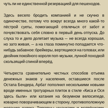
чуть ли не единственной резервацией для пешеходов.
Здесь весело бродить компанией и не скучно в
одиночестве, потому что вокруг всегда много какой-то
пёстрой суеты, помогающей отвлечься от забот и
почувствовать себя словно в первый день отпуска. До
слуха то и дело долетает музыка — не всегда хорошая,
но зато живая, — а на глаза поминутно попадается что-
нибудь забавное: брейкеры, вертящиеся на головах, или
двойник покойного короля поп-музыки, лунной походкой
скользящий спиной вперёд.
Четыреста сравнительно честных способов отъема
денежных знаков у населения, оставшиеся после
Остапа Бендера, Арбат пополнил несколькими новыми
вроде именных тротуарных плиток в стиле «Киса и Ося
здесь были» или катания на безумном велосипеде,
коварно поворачивающем в сторону, противоположную
желанию ездока. Торговцы ушанками и матрёшками,