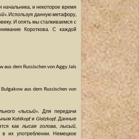
и начальника, и некоторое время
ый
». Используя данную метафору,
веку. И опять мы сталкиваемся с
онимание Короткова. С каждой
w aus dem Russischen von Aggy Jais
 Bulgakow aus dem Russischen von
льного «
лысый
». Для передачи
льным
Kahlkopf
и
Glatzkopf
. Данные
ятся как
лысая голова
,
лысый
,
е в их употреблении. Немецкое