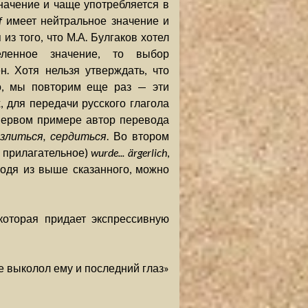
ачение и чаще употребляется в
f
имеет нейтральное значение и
из того, что М.А. Булгаков хотел
ленное значение, то выбор
н. Хотя нельзя утверждать, что
, мы повторим еще раз — эти
 для передачи русского глагола
 первом примере автор перевода
озлиться, сердиться
. Во втором
 прилагательное)
wurde... ärgerlich
,
ходя из выше сказанного, можно
оторая придает экспрессивную
не выколол ему и последний глаз»