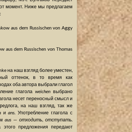
тот момент. Ниже мы предлагаем
:
gakow aus dem Russischen von Aggy
kow aus dem Russischen von Thomas
ke на наш взгляд более уместен,
ный оттенок, в то время как
водах оба автора выбрали глагол
бление глагола
weichen
выбрано
лагола несет переносный смысл и
едлога, на наш взгляд, так же
n
и
ans
. Употребление глагола с
ом
aus
—
отходить
,
отступать
.
а этого предложения передают