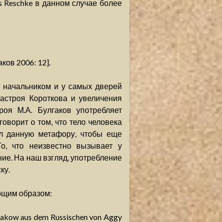
s Reschke в данном случае более
ков 2006: 12].
 начальником и у самых дверей
настроя Короткова и увеличения
роя М.А. Булгаков употребляет
 говорит о том, что тело человека
ил данную метафору, чтобы еще
о, что неизвестно вызывает у
ние. На наш взгляд, употребление
ку.
ющим образом:
lgakow aus dem Russischen von Aggy