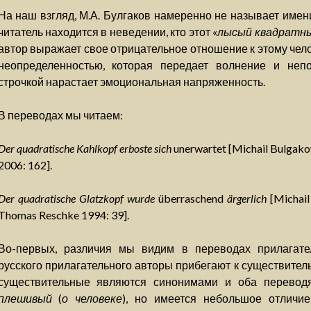
На наш взгляд, М.А. Булгаков намеренно не называет имен
читатель находится в неведении, кто этот «
лысый квадратн
автор выражает свое отрицательное отношение к этому чело
неопределенностью, которая передает волнение и неп
строчкой нарастает эмоциональная напряженность.
В переводах мы читаем:
Der quadratische Kahlkopf erboste sich
unerwartet [Michail Bulgako
2006: 162].
Der quadratische Glatzkopf wurde
überraschend
ärgerlich
[Michail
Thomas Reschke 1994: 39].
Во-первых, различия мы видим в переводах прилагате
русского прилагательного авторы прибегают к существите
существительные являются синонимами и оба перевод
плешивый
(
о человеке
), но имеется небольшое отличи