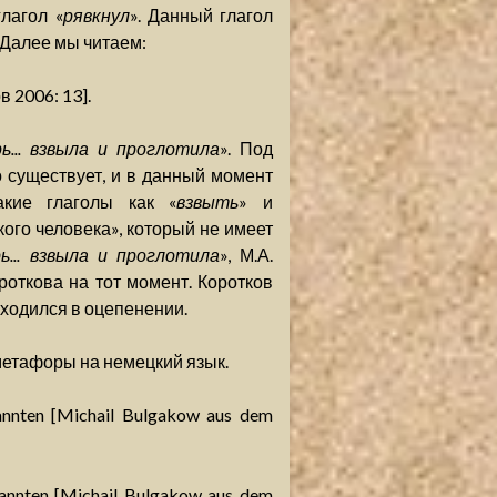
лагол «
рявкнул
». Данный глагол
 Далее мы читаем:
 2006: 13].
рь... взвыла и проглотила
». Под
о существует, и в данный момент
акие глаголы как «
взвыть
» и
ого человека», который не имеет
ь... взвыла и проглотила
», М.А.
откова на тот момент. Коротков
находился в оцепенении.
метафоры на немецкий язык.
nten [Michail Bulgakow aus dem
nnten [Michail Bulgakow aus dem