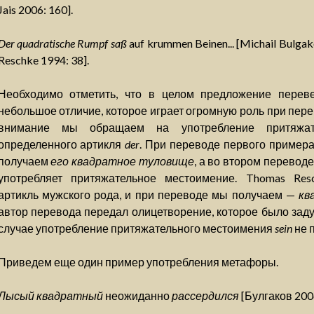
Jais 2006: 160].
Der quadratische Rumpf saß
auf krummen Beinen... [Michail Bulg
Reschke 1994: 38].
Необходимо отметить, что в целом предложение переве
небольшое отличие, которое играет огромную роль при пер
внимание мы обращаем на употребление притяжа
определенного артикля
der
. При переводе первого примера
получаем
его квадратное туловище
, а во втором переводе
употребляет притяжательное местоимение. Thomas Res
артикль мужского рода, и при переводе мы получаем —
кв
автор перевода передал олицетворение, которое было заду
случае употребление притяжательного местоимения
sein
не 
Приведем еще один пример употребления метафоры.
Лысый квадратный
неожиданно
рассердился
[Булгаков 2006