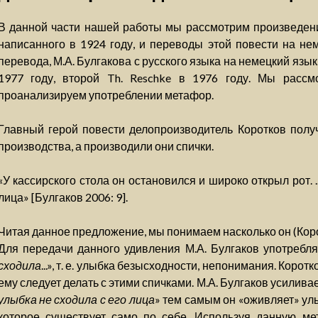
В данной части нашей работы мы рассмотрим произведени
написанного в 1924 году, и переводы этой повести на н
перевода, М.А. Булгакова с русского языка на немецкий язык
1977 году, второй Th. Reschke в 1976 году. Мы рассм
проанализируем употреблении метафор.
Главный герой повести делопроизводитель Коротков полу
производства, а производили они спички.
«У кассирского стола он остановился и широко открыл рот. ..
лица» [Булгаков 2006: 9].
Читая данное предложение, мы понимаем насколько он (Коро
Для передачи данного удивления М.А. Булгаков употребля
сходила
...», т. е. улыбка безысходности, непонимания. Корот
ему следует делать с этими спичками. М.А. Булгаков усилива
улыбка не сходила с его лица
» тем самым он «оживляет» ул
которое существует само по себе. Используя данную мет