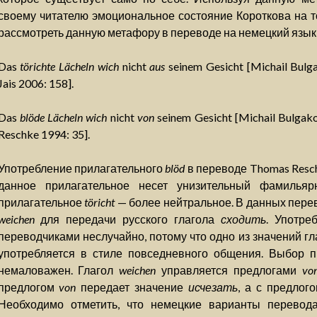
своему читателю эмоциональное состояние Короткова на 
рассмотреть данную метафору в переводе на немецкий язык
Das
törichte Lächeln wich
nicht
aus
seinem Gesicht [Michail Bul
Jais 2006: 158].
Das
blöde Lächeln wich
nicht
von
seinem Gesicht [Michail Bulga
Reschke 1994: 35].
Употребление прилагательного
blöd
в переводе Thomas Resch
данное прилагательное несет унизительный фамильяр
прилагательное
töricht
— более нейтральное. В данных пере
weichen
для передачи русского глагола
сходить
. Употре
переводчиками неслучайно, потому что одно из значений г
употребляется в стиле повседневного общения. Выбор пр
немаловажен. Глагол
weichen
управляется предлогами
vo
предлогом
von
передает значение
исчезать
, а с предлог
Необходимо отметить, что немецкие варианты перевод