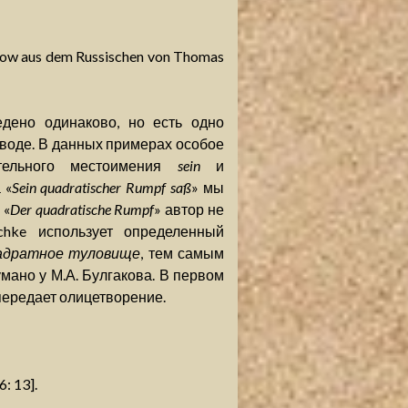
akow aus dem Russischen von Thomas
дено одинаково, но есть одно
еводе. В данных примерах особое
тельного местоимения
sein
и
 «
Sein quadratischer Rumpf saß
» мы
 «
Der quadratische Rumpf
» автор не
chke использует определенный
адратное туловище
, тем самым
мано у М.А. Булгакова. В первом
передает олицетворение.
: 13].