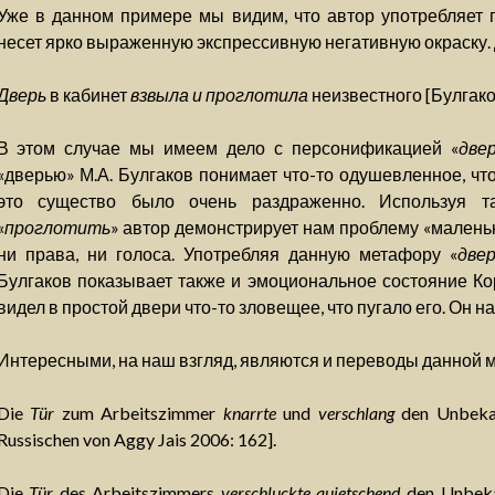
Уже в данном примере мы видим, что автор употребляет г
несет ярко выраженную экспрессивную негативную окраску.
Дверь
в кабинет
взвыла и проглотила
неизвестного [Булгаков
В этом случае мы имеем дело с персонификацией «
две
«дверью» М.А. Булгаков понимает что-то одушевленное, чт
это существо было очень раздраженно. Используя т
«
проглотить
» автор демонстрирует нам проблему «маленьк
ни права, ни голоса. Употребляя данную метафору «
двер
Булгаков показывает также и эмоциональное состояние Кор
видел в простой двери что-то зловещее, что пугало его. Он 
Интересными, на наш взгляд, являются и переводы данной 
Die
Tür
zum Arbeitszimmer
knarrte
und
verschlang
den Unbekan
Russischen von Aggy Jais 2006: 162].
Die
Tür
des Arbeitszimmers
verschluckte quietschend
den Unbeka