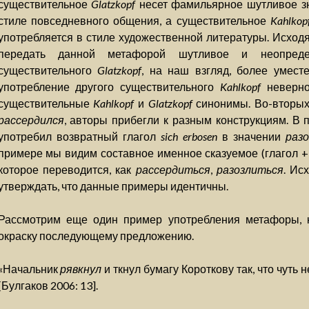
существительное
Glatzkopf
несет фамильярное шутливое зн
стиле повседневного общения, а существительное
Kahlkop
употребляется в стиле художественной литературы. Исходя 
передать данной метафорой шутливое и неопреде
существительного
Glatzkopf
, на наш взгляд, более уместе
употребление другого существительного
Kahlkopf
неверно
существительные
Kahlkopf
и
Glatzkopf
синонимы. Во-вторых,
рассердился
, авторы прибегли к разным конструкциям. В
употребил возвратный глагол
sich erbosen
в значении
раз
примере мы видим составное именное сказуемое (глагол +
которое переводится, как
рассердиться
,
разозлиться
. Ис
утверждать, что данные примеры идентичны.
Рассмотрим еще один пример употребления метафоры, к
окраску последующему предложению.
«Начальник
рявкнул
и ткнул бумагу Короткову так, что чуть 
[Булгаков 2006: 13].