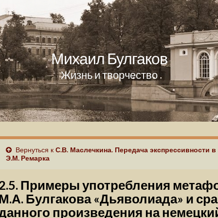
Михаил Булгаков
Жизнь и творчество
Вернуться к
С.В. Маслечкина. Передача экспрессивности в
Э.М. Ремарка
2.5. Примеры употребления метаф
М.А. Булгакова «Дьяволиада» и ср
данного произведения на немецки