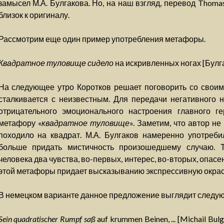
замысел М.А. Булгакова. Но, на наш взгляд, перевод Thoma
близок к оригиналу.
Рассмотрим еще один пример употребления метафоры.
Квадратное туловище сидело
на искривленных ногах [Булга
На следующее утро Коротков решает поговорить со своим
сталкивается с неизвестным. Для передачи негативного 
отрицательного эмоционального настроения главного ге
метафору «
квадратное туловище
». Заметим, что автор не
походило на квадрат. М.А. Булгаков намеренно употреб
больше придать мистичность произошедшему случаю. Т
человека два чувства, во-первых, интерес, во-вторых, опасе
этой метафоры придает высказыванию экспрессивную окрас
В немецком варианте данное предложение выглядит следу
Sein quadratischer Rumpf saß
auf krummen Beinen, ... [Michail Bu