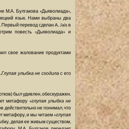
е М.А. Булгакова «Дьяволиада»,
емецкий язык. Нами выбраны два
. Первый перевод сделан A. Jais в
отрим повесть «Дьяволиада» и
чил свое жалование продуктами
.
Глупая улыбка не сходила с
его
тков) был удивлен, обескуражен.
ет метафору «
глупая улыбка не
ков действительно не понимал, что
ет метафору, и мы читаем «
глупая
ыбку, делая ее живым существом,
афору, М.А. Булгаков передает