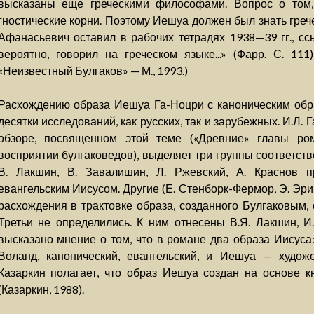
высказаны еще греческими философами. Вопрос о том, 
гностические корни. Поэтому Иешуа должен был знать греч
Афанасьевич оставил в рабочих тетрадях 1938—39 гг., сс
вероятно, говорил на греческом языке...» (Фарр. С. 111
«Неизвестный Булгаков» — М., 1993.)
Расхождению образа Иешуа Га-Ноцри с каноническим об
десятки исследований, как русских, так и зарубежных. И.Л.
обзоре, посвященном этой теме («Древние» главы ро
восприятии булгаковедов), выделяет три группы соответст
В. Лакшин, В. Завалишин, Л. Ржевский, А. Краснов 
евангельским Иисусом. Другие (Е. Стенборк-Фермор, Э. Эр
расхождения в трактовке образа, созданного Булгаковым, 
Третьи не определились. К ним отнесены В.Я. Лакшин, И.
высказано мнение о том, что в романе два образа Иисуса:
Воланд, канонический, евангельский, и Иешуа — художе
Казаркин полагает, что образ Иешуа создан на основе к
(Казаркин, 1988).