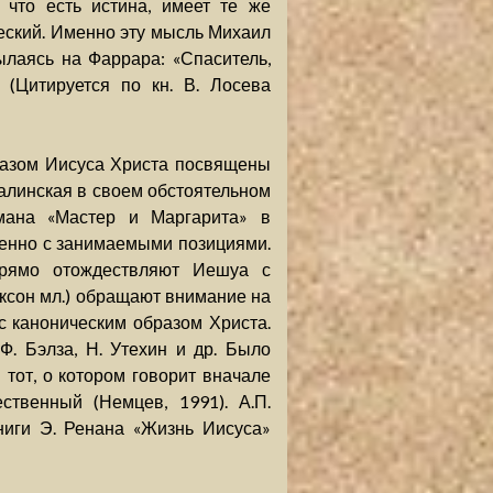
что есть истина, имеет те же
еский. Именно эту мысль Михаил
ылаясь на Фаррара: «Спаситель,
) (Цитируется по кн. В. Лосева
разом Иисуса Христа посвящены
 Галинская в своем обстоятельном
мана «Мастер и Маргарита» в
венно с занимаемыми позициями.
прямо отождествляют Иешуа с
иксон мл.) обращают внимание на
с каноническим образом Христа.
Ф. Бэлза, Н. Утехин и др. Было
 тот, о котором говорит вначале
ственный (Немцев, 1991). А.П.
ниги Э. Ренана «Жизнь Иисуса»