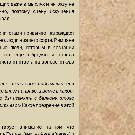
ащих даже в мыслях и ни разу не
нно, поэтому сцену искушения
брал.
 эпитетами привычно награждает
но, люди низшего сорта. Римляне
нные люди, которым в сознании
 этот еще и бродяга из города
иста от ответа на вопрос, откуда
олнце, неуклонно подымающееся
внизу направо, и вдруг в какой-
о бы изгнать с балкона этого
ить его!»
Какое презрение в этой
нтирует внимание на том, что
ть Талмуд (книга «Авода Хара») и