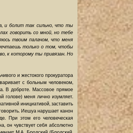
а, и болит так сильно, что ты
лах говорить со мной, но тебе
ляюсь твоим палачом, что меня
 мечтаешь только о том, чтобы
во, к которому ты привязан. Но
ьчивого и жестокого прокуратора
оваривает с больным человеком,
на. В доброте. Массовое прямое
й голове) меня лично изумляет.
кативной инициативой, заставить
говорить. Иешуа нарушает канон
де. При этом его человеческая
, он чувствует себя абсолютно
ечает М.А. Бродский (Бродский,