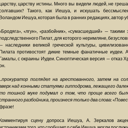
царству, царству истины. Много вы видели людей, не греш
солгавших? Такого, как Иешуа, и искушать бессмысле
Воландом Иешуа, которая была в ранних редакциях, автор у
«Бродяга», «лгун», «разбойник», «сумасшедший» — такими
подследственного Пилат, для которого неримляне, безуслов
— наследники великой греческой культуры, цивилизова
Пилата противостоят дикие темные фанатичные иудеи. А
Гамалы, с окраины Иудеи. Синоптическая версия — отказ Хр
он.
...прокуратор поглядел на арестованного, затем на с
вверх над конными статуями гипподрома, лежащего далеко 
то тошной муке подумал о том, что проще всего был
странного разбойника, произнеся только два слова: «Повес
фразе!
Комментируя сцену допроса Иешуа, А. Зеркалов акце
источниками того, что сообщает о себе Иешуа, могли послужи