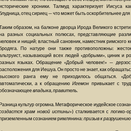
исторические хроники. Талмуд характеризует Иисуса к
блудница, отец сириец — что может быть оскорбительнее для
Таким образом, на балконе дворца Ирода Великого встрети
на разных социальных полюсах, представляющие разли
человек и нищий; властный сановник, наместник римского 
бродяга. По натуре они также противоположны: жесто
альтруист, называющий всех людей «добрыми», циник и ро
разных языках. Обращение «Добрый человек!» — дерзос
расположения для Иешуа. Он просто не знает, как обращатьс
высокого ранга ему не приходилось общаться. «До
автоматически, а к обращению
Игемон
привыкает с тру
обозначающее
владыка, правитель.
Разница культур огромна. Метафорическое иудейское сознан
создастся храм новой истины
») сталкивается с логико-
приземленным сознанием римлянина:
призыв к разрушению