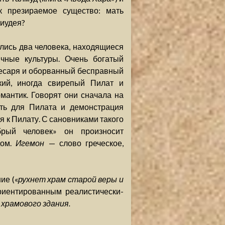
ак презираемое существо: мать
 иудея?
лись два человека, находящиеся
чные культуры. Очень богатый
кесаря и оборванный бесправный
кий, иногда свирепый Пилат и
мантик. Говорят они сначала на
ть для Пилата и демонстрация
я к Пилату. С сановниками такого
брый человек» он произносит
дом.
Игемон
— слово греческое,
ие («
рухнет храм старой веры и
ориентированным реалистически-
 храмового здания.