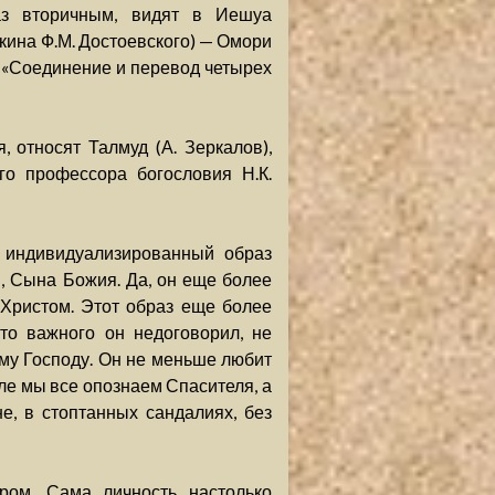
раз вторичным, видят в Иешуа
ина Ф.М. Достоевского) — Омори
го «Соединение и перевод четырех
, относят Талмуд (А. Зеркалов),
го профессора богословия Н.К.
, индивидуализированный образ
я, Сына Божия. Да, он еще более
 Христом. Этот образ еще более
то важного он недоговорил, не
му Господу. Он не меньше любит
иле мы все опознаем Спасителя, а
е, в стоптанных сандалиях, без
ром. Сама личность настолько