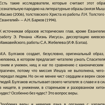
Есть такие исследователи, которые считают этот об
сознательную пародию на литературные образы (князя Мышк
Масако (2006), толстовского Христа из работы Л.Н. Толсто
Евангелий» — А.Н. Барков (1994).
К источникам образов исторических глав, кроме Евангелия
работу Э. Ренана «Жизнь Иисуса», диссертацию киевско
Маккавейского, работы С.А. Жебелева (И.Ф. Бэлза).
М.А. Булгаков создает, безусловно, оригинальный образ
человека, в котором предлагает читателю узнать Спасител
гоним и унижен, нищ и наг по сравнению с каноническим
трагичен, потому что миссия Иешуа не выполнена, чего-
передал людям. Но он не менее чист сердцем и верен свое
людей. Булгаков испытывает своего читателя: в славе и в с
в нищете, в унижении, в стареньком и разорванном хитон
чудес? Особенно без чудес? Это вопрос веры.
Проблема веры и неверия дана в органике с характе