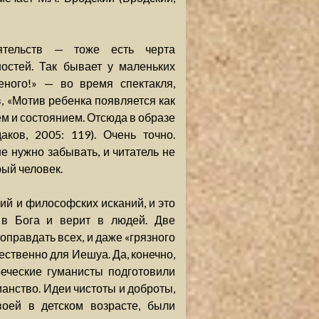
ятельств — тоже есть черта
ностей. Так бывает у маленьких
еного!» — во время спектакля,
, «Мотив ребенка появляется как
м и состоянием. Отсюда в образе
ков, 2005: 119). Очень точно.
е нужно забывать, и читатель не
рый человек.
ий и философских исканий, и это
 в Бога и верит в людей. Две
оправдать всех, и даже «грязного
ественно для Иешуа. Да, конечно,
 греческие гуманисты подготовили
ианство. Идеи чистоты и доброты,
оей в детском возрасте, были