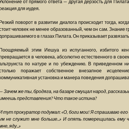
Уклонение от прямого ответа — другая дерзость для Пилат
реакция для иудея.
Резкий поворот в развитии диалога происходит тогда, когд
стоит человек не менее образованный, чем он сам. Знание 
допрашиваемого в глазах Пилата. Он приказывает развязать
Поощряемый этим Иешуа из испуганного, избитого ке
превращается в человека, абсолютно естественного в свое
альтруиста по натуре и по убеждению. В приведенном н
столько поражает собственное внезапное исцелени
коммуникативная установка и манера поведения допрашива
—
Зачем же ты, бродяга, на базаре смущал народ, рассказы
имеешь представления? Что такое истина?
И тут прокуратор подумал: «О, боги мои! Я спрашиваю его 
ум не служит мне больше...» И опять померещилась ему 
мне, яду...»