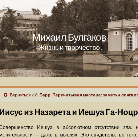
Михаил Булгаков
Жизнь и творчество
Вернуться к
И. Барр. Перечитывая мастера: заметки лингви
Иисус из Назарета и Иешуа Га-Ноц
Совершенство Иешуа в абсолютном отсутствии зла: не
мстительности — даже в мыслях. Это свидетельство того