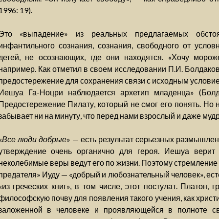
1996: 19).
Это «выпадение» из реальных предлагаемых обсто
инфантильного сознания, сознания, свободного от услов
детей, не осознающих, где они находятся. «Хочу морож
например. Как отметил в своем исследовании П.И. Болдаков
предостережение для сохранения связи с исходным условие
Иешуа Га-Ноцри наблюдается архетип младенца» (Болда
Предостережение Пилату, который не смог его понять. Но н
забывает ни на минуту, что перед нами взрослый и даже муд
«
Все люди добрые
» — есть результат серьезных размышлен
утверждение очень органично для героя. Иешуа верит
неколебимые веры ведут его по жизни. Поэтому стремление 
предателя» Иуду — «добрый и любознательный человек», ест
«из греческих книг», в том числе, этот постулат. Платон,
философскую почву для появления такого учения, как христ
заложенной в человеке и проявляющейся в полноте св