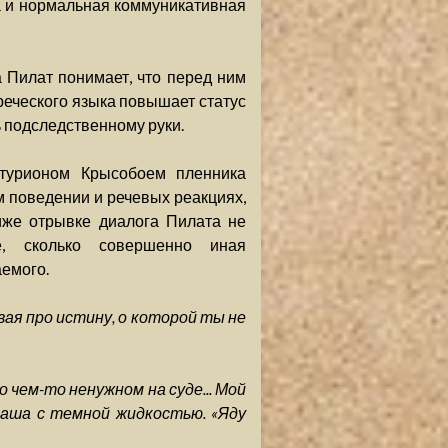
а и нормальная коммуникативная
а Пилат понимает, что перед ним
греческого языка повышает статус
 подследственному руки.
нтурионом Крысобоем пленника
м поведении и речевых реакциях,
иже отрывке диалога Пилата не
е, сколько совершенно иная
емого.
вая про истину, о которой ты не
о чем-то ненужном на суде... Мой
чаша с темной жидкостью. «Яду