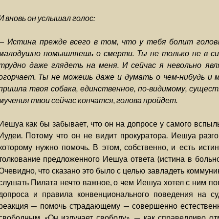
И вновь он услышал голос:
— Истина прежде всего в том, что у тебя болит голов
малодушно помышляешь о смерти. Ты не только не в си
трудно даже глядеть на меня. И сейчас я невольно яв
огорчает. Ты не можешь даже и думать о чем-нибудь и
пришла твоя собака, единственное, по-видимому, сущест
мучения твои сейчас кончатся, голова пройдет.
Иешуа как бы забывает, что он на допросе у самого вспыл
Иудеи. Потому что он не видит прокуратора. Иешуа разг
которому нужно помочь. В этом, собственно, и есть исти
толкование предложенного Иешуа ответа (истина в больно
Очевидно, что сказано это было с целью завладеть коммуни
слушать Пилата нечто важное, о чем Иешуа хотел с ним по
допроса и правила конвенционального поведения на су
реакция — помочь страдающему — совершенно естественна
свободным. «Он излучает свободу», — как справедливо отм