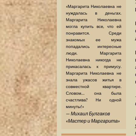
«Маргарита Николаевна не
нуждалась в деньгах.
Маргарита Николаевна
могла купить все, что ей
понравится. Среди
знакомых ее мужа
попадались интересные
люди. Маргарита
Николаевна никогда не
прикасалась к примусу.
Маргарита Николаевна не
знала ужасов житья в
совместной квартире.
Словом… она была
счастлива? Ни одной
минуты!»
—
Михаил Булгаков
«Мастер и Маргарита»