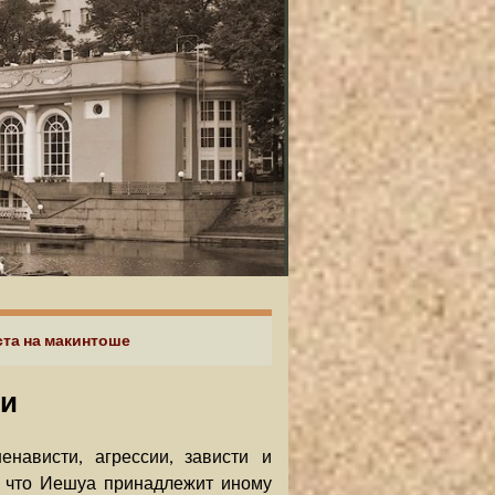
ста на макинтоше
ри
нависти, агрессии, зависти и
, что Иешуа принадлежит иному