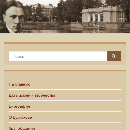
Михаил Булгаков
На главную
Даты жизни и творчества
Биография
О Булгакове
Круг общения