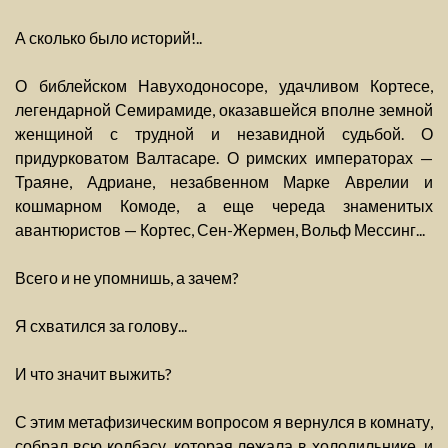
А сколько было историй!..
О библейском Навуходоносоре, удачливом Кортесе,
легендарной Семирамиде, оказавшейся вполне земной
женщиной с трудной и незавидной судьбой. О
придурковатом Валтасаре. О римских императорах —
Траяне, Адриане, незабвенном Марке Аврелии и
кошмарном Комоде, а еще череда знаменитых
авантюристов — Кортес, Сен-Жермен, Вольф Мессинг...
Всего и не упомнишь, а зачем?
Я схватился за голову...
И что значит выжить?
С этим метафизическим вопросом я вернулся в комнату,
собрал всю колбасу, которая лежала в холодильнике, и