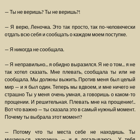
— Ты не веришь? Ты не веришь?!
— Я верю, Леночка. Это так просто, так по-человечески
отдать всю себя и сообщать о каждом моем поступке.
— Я никогда не сообщала.
— Я неправильно... я обидно выразился. Я не о том... я не
так хотел сказать. Мне плевать, сообщала ты или не
сообщала. Мы должны выжить. Против меня был целый
мир — и я был один. Теперь мы вдвоем, и мне ничего не
страшно Ты у меня очень умная, а говоришь о каком-то
прощении. И решительная. Плевать мне на прощение!..
Вот что важно — ты сказала это в самый нужный момент.
Почему ты выбрала этот момент?
— Потому что ты места себе не находишь. Ты
мучаешься, хвораешь — и я догадываюсь... У тебя