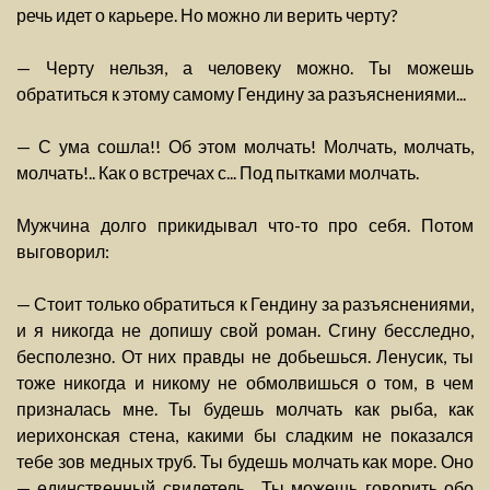
речь идет о карьере. Но можно ли верить черту?
— Черту нельзя, а человеку можно. Ты можешь
обратиться к этому самому Гендину за разъяснениями...
— С ума сошла!! Об этом молчать! Молчать, молчать,
молчать!.. Как о встречах с... Под пытками молчать.
Мужчина долго прикидывал что-то про себя. Потом
выговорил:
— Стоит только обратиться к Гендину за разъяснениями,
и я никогда не допишу свой роман. Сгину бесследно,
бесполезно. От них правды не добьешься. Ленусик, ты
тоже никогда и никому не обмолвишься о том, в чем
призналась мне. Ты будешь молчать как рыба, как
иерихонская стена, какими бы сладким не показался
тебе зов медных труб. Ты будешь молчать как море. Оно
— единственный свидетель... Ты можешь говорить обо