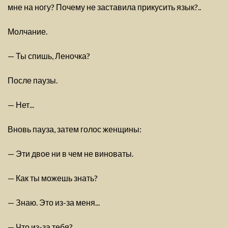
мне на ногу? Почему не заставила прикусить язык?..
Молчание.
— Ты спишь, Леночка?
После паузы.
— Нет...
Вновь пауза, затем голос женщины:
— Эти двое ни в чем не виноваты.
— Как ты можешь знать?
— Знаю. Это из-за меня...
— Что из-за тебя?