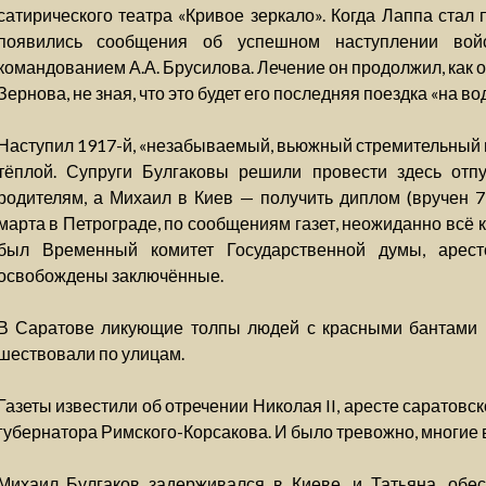
сатирического театра «Кривое зеркало». Когда Лаппа стал 
появились сообщения об успешном наступлении вой
командованием А.А. Брусилова. Лечение он продолжил, как о
Зернова, не зная, что это будет его последняя поездка «на во
Наступил 1917-й, «незабываемый, вьюжный стремительный 
тёплой. Супруги Булгаковы решили провести здесь отпу
родителям, а Михаил в Киев — получить диплом (вручен 7 
марта в Петрограде, по сообщениям газет, неожиданно всё 
был Временный комитет Государственной думы, арест
освобождены заключённые.
В Саратове ликующие толпы людей с красными бантами 
шествовали по улицам.
Газеты известили об отречении Николая II, аресте саратовск
губернатора Римского-Корсакова. И было тревожно, многие 
Михаил Булгаков задерживался в Киеве, и Татьяна, обес