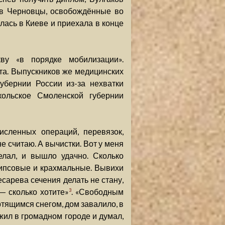
 в Черновцы, освобождённые во
ась в Киеве и приехала в конце
у «в порядке мобилизации».
та. Выпускников же медицинских
убернии России из-за нехватки
кольское Смоленской губернии
сленных операций, перевязок,
е считаю. А вычистки. Вот у меня
елал, и вышло удачно. Сколько
 Гипсовые и крахмальные. Вывихи
есарева сечения делать не стану,
— сколько хотите»
. «Свободным
3
ртящимся снегом, дом завалило, в
жил в громадном городе и думал,