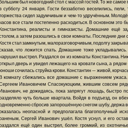
большим был новогодний стол с массой гостей. То же самое
в субботу 24 января. Гости беззаботно веселились, пели,
торжества сидел задумчивым и чем-то удручённым. Молодёж
часов все стали постепенно расходиться. В основном это 
Константина, реалисты и гимназисты. Домашние ещё за
столом, а затем разошлись в свои комнаты. Последние дни 
Костя стал замкнутым, малоразговорчивым, подолгу закрыва
сказав, что ложится спать. Домашние тоже укладывались
нарушил выстрел. Раздался он из комнаты Константина. Ни
открыл дверь и увидел лежащего на кровати сына, а рядом
юноши сочилась струйка крови. Константин — живой, корчась
В комнату сбежались все домашние с выражением ужаса.
Сергеем Ивановичем Спасокукоцким, жившим совсем рядо
Иванович, не дожидаясь, пока запрягут лошадь, быстро п
разделяло чуть больше квартала. Войдя в подъезд, он вбе
одновременно сбросив запорошённую снегом шубу, держа в 
оказалась неопасной и предполагала благополучный исхо
раненым, Сергей Иванович ушёл. Костя уснул, и его остав
раздался ещё один выстрел, более громкий, из охотничье