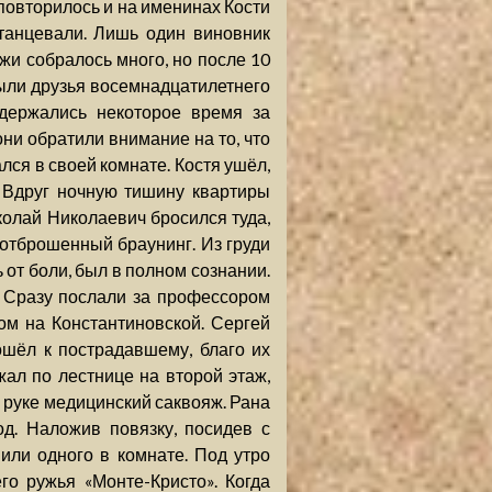
 повторилось и на именинах Кости
 танцевали. Лишь один виновник
и собралось много, но после 10
были друзья восемнадцатилетнего
держались некоторое время за
они обратили внимание на то, что
лся в своей комнате. Костя ушёл,
. Вдруг ночную тишину квартиры
колай Николаевич бросился туда,
 отброшенный браунинг. Из груди
 от боли, был в полном сознании.
 Сразу послали за профессором
м на Константиновской. Сергей
ошёл к пострадавшему, благо их
жал по лестнице на второй этаж,
руке медицинский саквояж. Рана
д. Наложив повязку, посидев с
или одного в комнате. Под утро
го ружья «Монте-Кристо». Когда