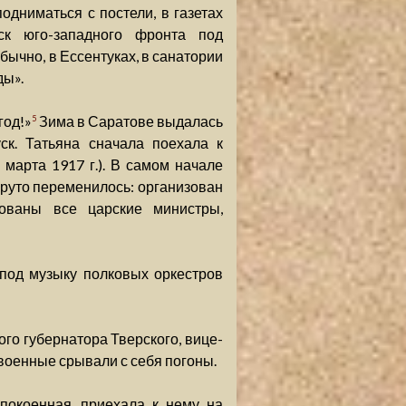
подниматься с постели, в газетах
ск юго-западного фронта под
бычно, в Ессентуках, в санатории
ды».
год!»
Зима в Саратове выдалась
5
ск. Татьяна сначала поехала к
марта 1917 г.). В самом начале
круто переменилось: организован
ованы все царские министры,
под музыку полковых оркестров
ого губернатора Тверского, вице-
военные срывали с себя погоны.
покоенная, приехала к нему на