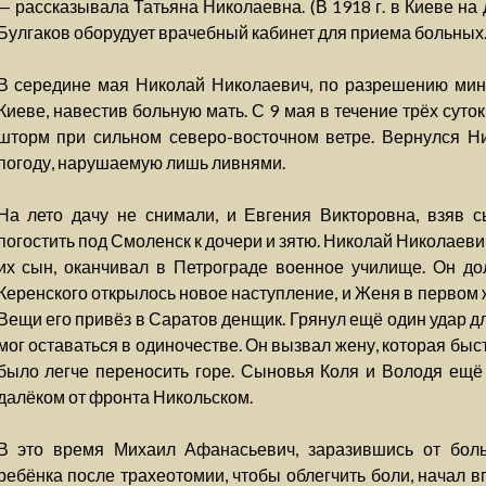
— рассказывала Татьяна Николаевна. (В 1918 г. в Киеве на
Булгаков оборудует врачебный кабинет для приема больных.
В середине мая Николай Николаевич, по разрешению мин
Киеве, навестив больную мать. С 9 мая в течение трёх сут
шторм при сильном северо-восточном ветре. Вернулся Н
погоду, нарушаемую лишь ливнями.
На лето дачу не снимали, и Евгения Викторовна, взяв 
погостить под Смоленск к дочери и зятю. Николай Николаеви
их сын, оканчивал в Петрограде военное училище. Он дол
Керенского открылось новое наступление, и Женя в первом 
Вещи его привёз в Саратов денщик. Грянул ещё один удар д
мог оставаться в одиночестве. Он вызвал жену, которая бы
было легче переносить горе. Сыновья Коля и Володя ещё
далёком от фронта Никольском.
В это время Михаил Афанасьевич, заразившись от боль
ребёнка после трахеотомии, чтобы облегчить боли, начал 