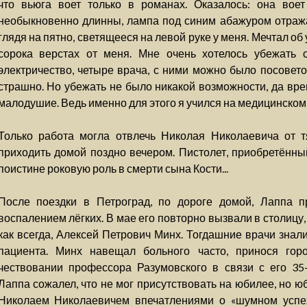
что вьюга воет только в романах. Оказалось: она вое
необыкновенно длинны, лампа под синим абажуром отражал
глядя на пятно, светящееся на левой руке у меня. Мечтал об
сорока верстах от меня. Мне очень хотелось убежать 
электричество, четыре врача, с ними можно было посоветов
страшно. Но убежать не было никакой возможности, да вре
малодушие. Ведь именно для этого я учился на медицинском 
Только работа могла отвлечь Николая Николаевича от 
приходить домой поздно вечером. Пистолет, приобретённы
поистине роковую роль в смерти сына Кости...
После поездки в Петроград, по дороге домой, Лаппа п
воспалением лёгких. В мае его повторно вызвали в столицу, 
как всегда, Алексей Петрович Минх. Тогдашние врачи знал
пациента. Минх навещал больного часто, принося горо
чествовании профессора Разумовского в связи с его 35-
Лаппа сожалел, что не мог присутствовать на юбилее, но ю
Николаем Николаевичем впечатлениями о «шумном успех