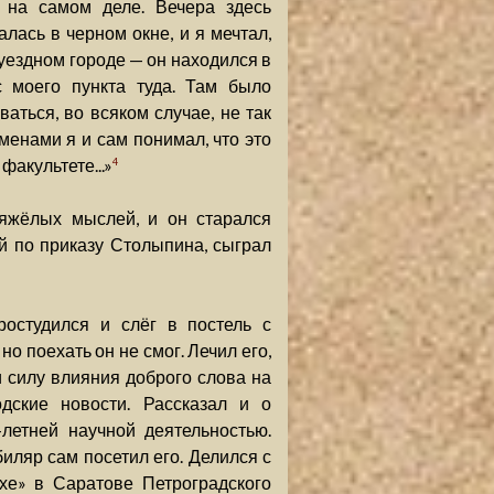
т на самом деле. Вечера здесь
ась в черном окне, и я мечтал,
 уездном городе — он находился в
с моего пункта туда. Там было
аться, во всяком случае, не так
менами я и сам понимал, что это
факультете...»
4
тяжёлых мыслей, и он старался
й по приказу Столыпина, сыграл
ростудился и слёг в постель с
но поехать он не смог. Лечил его,
и силу влияния доброго слова на
дские новости. Рассказал и о
летней научной деятельностью.
биляр сам посетил его. Делился с
е» в Саратове Петроградского