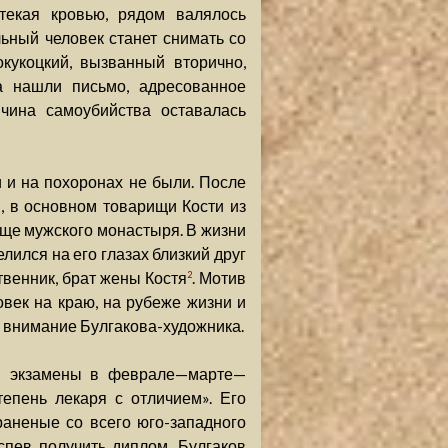
текая кровью, рядом валялось
ьный человек станет снимать со
кукоцкий, вызванный вторично,
а нашли письмо, адресованное
чина самоубийства оставалась
 и на похоронах не были. После
, в основном товарищи Кости из
ище мужского монастыря. В жизни
лился на его глазах близкий друг
твенник, брат жены Костя
. Мотив
2
век на краю, на рубеже жизни и
а внимание Булгакова-художника.
в экзамены в феврале—марте—
тепень лекаря с отличием». Его
раненые со всего юго-западного
спев получить диплом, Булгаков