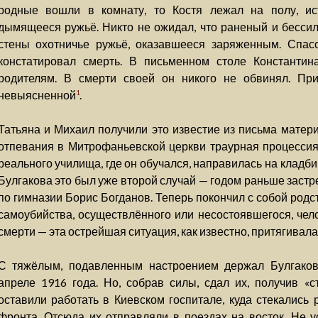
родные вошли в комнату, то Костя лежал на полу, ис
дымящееся ружьё. Никто не ожидал, что раненый и бессил
стены охотничье ружьё, оказавшееся заряженным. Спасо
констатировал смерть. В письменном столе Константин
родителям. В смерти своей он никого не обвинял. При
невыясненной
.
1
Татьяна и Михаил получили это известие из письма матери
отпевания в Митрофаньевской церкви траурная процессия
реального училища, где он обучался, направилась на кладб
Булгакова это был уже второй случай — годом раньше застре
по гимназии Борис Богданов. Теперь покончил с собой родс
самоубийства, осуществлённого или несостоявшегося, чело
смерти — эта острейшая ситуация, как известно, притягивал
С тяжёлым, подавленным настроением держал Булгако
апреле 1916 года. Но, собрав силы, сдал их, получив «с
оставили работать в Киевском госпитале, куда стекались 
фронта. Отсюда их отправляли в поездах на восток. Не у