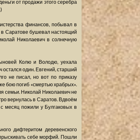
 деньги от продажи этого серебра
)
истерства финансов, побывал в
ок в Саратове бушевал настоящий
иколай Николаевич в солнечную
сыновей Колю и Володю, уехала
ч остался один. Евгений, старший
го не писал, но вот по приказу
же бою погиб «смертью храбрых».
ля семьи. Николай Николаевич не
стро вернулась в Саратов. Вдвоём
 с месяц пожили у Булгаковых в
ного дифтеритом деревенского
впрыскивать себе морфий. Пошли