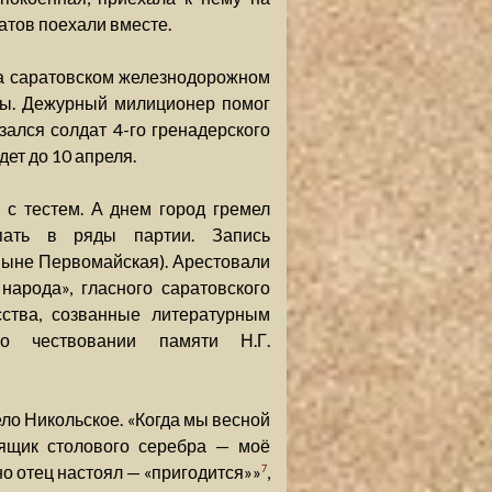
атов поехали вместе.
на саратовском железнодорожном
япы. Дежурный милиционер помог
зался солдат 4-го гренадерского
дет до 10 апреля.
с тестем. А днем город гремел
пать в ряды партии. Запись
ныне Первомайская). Арестовали
народа», гласного саратовского
сства, созванные литературным
 о чествовании памяти Н.Г.
ело Никольское. «Когда мы весной
 ящик столового серебра — моё
 но отец настоял — «пригодится»»
,
7