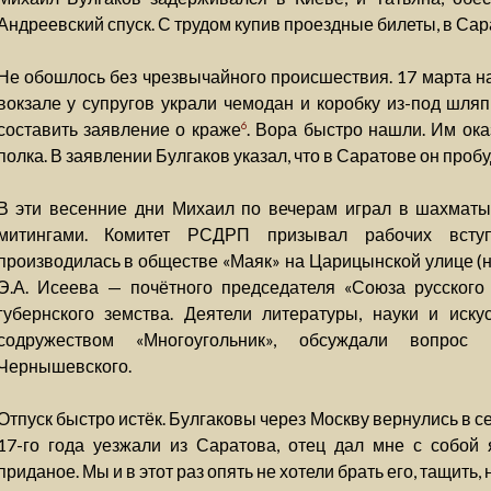
Андреевский спуск. С трудом купив проездные билеты, в Сар
Не обошлось без чрезвычайного происшествия. 17 марта 
вокзале у супругов украли чемодан и коробку из-под шл
составить заявление о краже
. Вора быстро нашли. Им ока
6
полка. В заявлении Булгаков указал, что в Саратове он пробу
В эти весенние дни Михаил по вечерам играл в шахматы 
митингами. Комитет РСДРП призывал рабочих всту
производилась в обществе «Маяк» на Царицынской улице (
Э.А. Исеева — почётного председателя «Союза русского 
губернского земства. Деятели литературы, науки и иску
содружеством «Многоугольник», обсуждали вопрос
Чернышевского.
Отпуск быстро истёк. Булгаковы через Москву вернулись в с
17-го года уезжали из Саратова, отец дал мне с собой
приданое. Мы и в этот раз опять не хотели брать его, тащить,