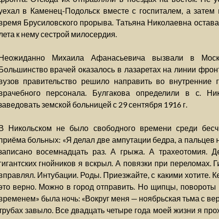
уехал в Каменец-Подольск вместе с госпиталем, а затем
время Брусиловского прорыва. Татьяна Николаевна оставал
лета к нему сестрой милосердия.
Неожиданно Михаила Афанасьевича вызвали в Москв
Большинство врачей оказалось в лазаретах на линии фрон
вузов правительство решило направить во внутренние г
врачебного персонала. Булгакова определили в с. Ни
заведовать земской больницей с 29 сентября 1916 г.
В Никольском не было свободного времени среди бесчи
приёма больных: «Я делал две ампутации бедра, а пальцев н
записано восемнадцать раз. А грыжа. А трахеотомия. Д
гигантских гнойников я вскрыл. А повязки при переломах.
вправлял. Интубации. Роды. Приезжайте, с какими хотите. К
это верно. Можно в город отправить. Но щипцы, повороты 
временем» была ночь: «Вокруг меня — ноябрьская тьма с ве
трубах завыло. Все двадцать четыре года моей жизни я про