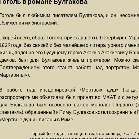
Гоголь в романе Булгакова
Гоголь был любимым писателем Булгакова, и он, несомне
сближения их биографий.
Скорей всего, образ Гоголя, приехавшего в Петербург с Укр
1829 года, без связей и без малейшего литературного имен
жизнь, подобно его будущему герою Акакию Акакиевичу Ба
уделов, был для Булгакова живым примером. Можно сказ
Подтверждением этого станет работа над портретом Ма
Маргариты»).
В работе над инсценировкой «Мертвых душ» (когда
распростертыми объятиями был принят во МХАТ и с энтуз
для Булгакова был особенно важен монолог Первого (т
спектакль), обращенный к Риму. Булгаков хотел сохранить в 
«Мертвые души» писаны в Риме.
Первый (выходит в плаще на закате солнца). <...> И
солнца, и предо мною в сияющей панораме предстал