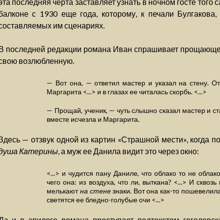
эта последняя черта заставляет узнать в ночном госте того 
балконе с 1930 еще года, которому, к печали Булгакова,
составляемых им сценариях.
В последней редакции романа Иван спрашивает прощающег
свою возлюбленную.
— Вот она, — ответил мастер и указал на стену. О
Маргарита <...> и в глазах ее читалась скорбь. <...>
— Прощай, ученик, — чуть слышно сказал мастер и ста
вместе исчезла и Маргарита.
Здесь — отзвук одной из картин «Страшной мести», когда п
душа Катерины
, а муж ее Данила видит это через окно:
<...> и чудится пану Даниле, что облако то не облак
чего она: из воздуха, что ли, выткана? <...> И сквоз
мелькают
на стене
знаки. Вот она как-то пошевелил
светятся ее бледно-голубые очи <...>
Да и в эпилоге романа проступает подтекстом гоголевск