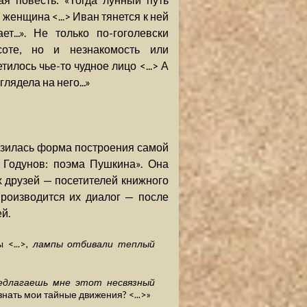
 женщина <...> Иван тянется к ней
т...». Не только по-гоголевски
соте, но и незнакомость или
илось чье-то чудное лицо <...> А
лядела на него...»
разилась форма построения самой
 Годунов: поэма Пушкина». Она
 друзей — посетителей книжного
производится их диалог — после
й.
 <...>,
лампы отбивали теплый
едлагаешь мне этот несвязный
знать мои тайные движения? <...>»