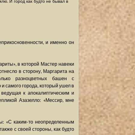
лю. И город как будто не бывал в
неприкосновенности, и именно он
ариты», в которой Мастер навеки
отнесло в сторону, Маргарита на
олько разноцветных башен с
и самого города, который ушел в
 ведущая к апокалиптическим и
епликой Азазелло: «Мессир, мне
ы: «С каким-то неопределенным
также с своей стороны, как будто