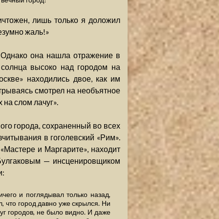
ичтожен, лишь только я доложил
езумно жаль!»
. Однако она нашла отражение в
 солнца высоко над городом на
скве» находились двое, как им
отрываясь смотрел на необъятное
 на слом лачуг».
го города, сохраненный во всех
вчитывания в гоголевский «Рим».
 «Мастере и Маргарите», находит
х Булгаковым — инсценировщиком
и:
ничего и поглядывал только назад,
л, что город давно уже скрылся. Ни
руг городов, не было видно. И даже