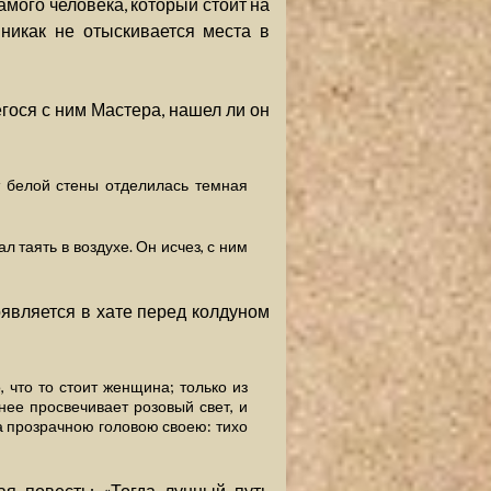
самого человека, который стоит на
 никак не отыскивается места в
ося с ним Мастера, нашел ли он
т белой стены отделилась темная
л таять в воздухе. Он исчез, с ним
оявляется в хате перед колдуном
о, что то стоит женщина; только из
ь нее просвечивает розовый свет, и
а прозрачною головою своею: тихо
ая повесть: «Тогда лунный путь