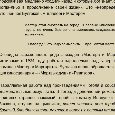
подскакивая, медленно уходили назад и которые, бог знает, 
когда-либо в продолжение своей жизни». Это «неопреде
уточненное Булгаковым, владеет и Мастером:
Мастер стал смотреть на город. В первые мгнове
грусть, но очень быстро она сменилась сладковат
волнением.
— Навсегда! Это надо осмыслить, — прошептал мастер
Очевидна зараженность ряда эпизодов «Мастера и Мар
мотивами: в 1934 году, работая параллельно над завер
романа «Мастер и Маргарита», Булгаков вновь обращается 
два киносценария — «Мертвых душ» и «Ревизора».
Параллельная работа над произведениями Гоголя и соб
знаменательные результаты. В тетради дополнений романа,
появился странно знакомый герой: в комнату Иванушки 
балкона, «ступая на цыпочках,
вошел человек лет трид
бритый, блондин с висящим клоком волос и с острым птич