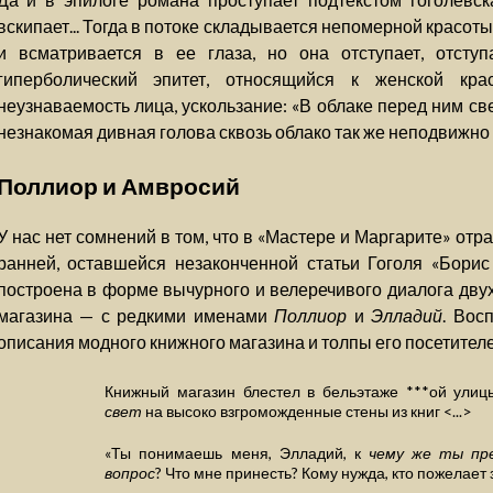
вскипает... Тогда в потоке складывается непомерной красоты
и всматривается в ее глаза, но она отступает, отступае
гиперболический эпитет, относящийся к женской кра
неузнаваемость лица, ускользание: «В облаке перед ним свет
незнакомая дивная голова сквозь облако так же неподвижно г
Поллиор и Амвросий
У нас нет сомнений в том, что в «Мастере и Маргарите» от
ранней, оставшейся незаконченной статьи Гоголя «Борис
построена в форме вычурного и велеречивого диалога двух
магазина — с редкими именами
Поллиор
и
Элладий
. Вос
описания модного книжного магазина и толпы его посетителе
Книжный магазин блестел в бельэтаже ***ой улицы
свет
на высоко взгроможденные стены из книг <...>
«Ты понимаешь меня, Элладий, к
чему же ты пр
вопрос
? Что мне принесть? Кому нужда, кто пожелает 