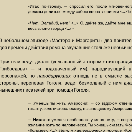
«Итак, по-твоему, — спросил его после мгновенн
должны делиться между собою впечатлениями <...>?»
«
Нет, Элладий, нет!
<...> О, дайте же, дайте мне е
весь в лоно творца <...»>
В небольшом эпизоде «Мастера и Маргариты» два прияте
для времени действия романа звучавшие столь же необычно
Приятели ведут диалог (услышанный автором «этих правдив
Грибоедова» — и подхваченный им), пародирующий вы
персонажей, но
пародирующих
отнюдь не в смысле
вы
стороны, перепевая Гоголя, ведет безмолвный с ним диа
нынешних писателей при помощи Гоголя.
— Умеешь ты жить, Амвросий! — со вздохом отвеча
гиганту, золотистоволосому, пышнощекому Амвросию
— Никакого уменья особенного у меня нету, — возр
желание жить по-человечески. Ты хочешь сказать, Фок
«Колизее». <...>
Нет, я категорически против
«Кол