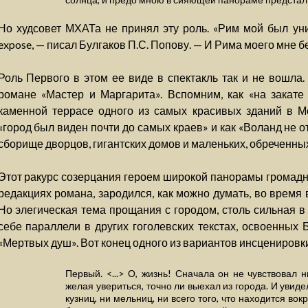
Но худсовет МХАТа не принял эту роль. «Рим мой был ун
expose, — писал Булгаков П.С. Попову. — И Рима моего мне б
Роль Первого в этом ее виде в спектакль так и не вошла
романе «Мастер и Маргарита». Вспомним, как «на закате
каменной террасе одного из самых красивых зданий в Мо
«город был виден почти до самых краев» и как «Воланд не 
сборище дворцов, гигантских домов и маленьких, обреченных
Этот ракурс созерцания героем широкой панорамы громадно
редакциях романа, зародился, как можно думать, во время 
Но элегическая тема прощания с городом, столь сильная в
себе параллели в других гоголевских текстах, освоенны
«Мертвых душ». Вот конец одного из вариантов инсценировк
Первый. <...> О, жизнь! Сначала он не чувствовал 
желая увериться, точно ли выехал из города. И увиде
кузниц, ни мельниц, ни всего того, что находится вок