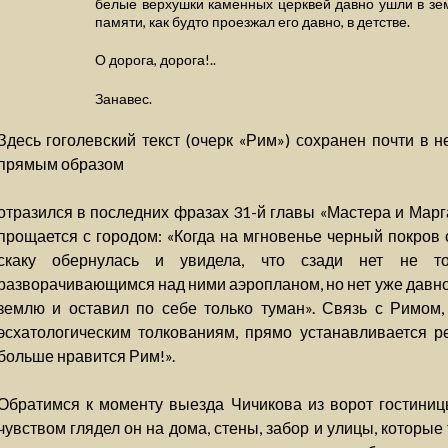
белые верхушки каменных церквей давно ушли в зем
памяти, как будто проезжал его давно, в детстве.
О дорога, дорога!..
Занавес.
Здесь гоголевский текст (очерк «Рим») сохранен почти в 
прямым образом
отразился в последних фразах 31-й главы «Мастера и Марг
прощается с городом: «Когда на мгновенье черный покров 
скаку обернулась и увидела, что сзади нет не т
разворачивающимся над ними аэропланом, но нет уже давно 
землю и оставил по себе только туман». Связь с Римом,
эсхатологическим толкованиям, прямо устанавливается р
больше нравится Рим!».
Обратимся к моменту выезда Чичикова из ворот гостиниц
чувством глядел он на дома, стены, забор и улицы, которые 