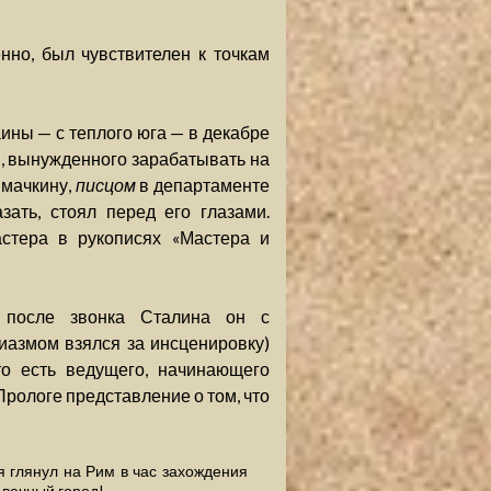
нно, был чувствителен к точкам
аины — с теплого юга — в декабре
и, вынужденного зарабатывать на
шмачкину,
писцом
в департаменте
ать, стоял перед его глазами.
стера в рукописях «Мастера и
 после звонка Сталина он с
иазмом взялся за инсценировку)
о есть ведущего, начинающего
Прологе представление о том, что
 я глянул на Рим в час захождения
 вечный город!