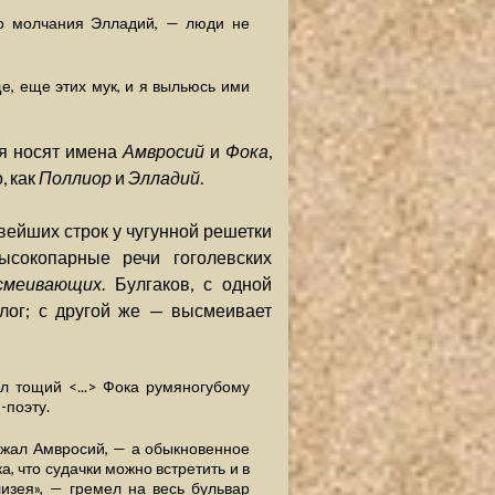
ого молчания Элладий, — люди не
ще, еще этих мук, и я выльюсь ими
ля носят имена
Амвросий
и
Фока
,
, как
Поллиор
и
Элладий
.
ейших строк у чугунной решетки
сокопарные речи гоголевских
смеивающих
. Булгаков, с одной
лог; с другой же — высмеивает
л тощий <...> Фока румяногубому
-поэту.
ажал Амвросий, — а обыкновенное
а, что судачки можно встретить и в
изея», — гремел на весь бульвар