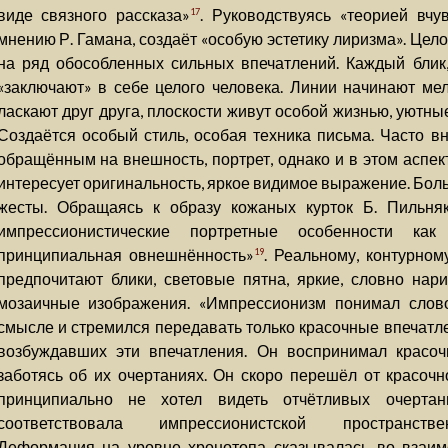
виде связного рассказа»
. Руководствуясь «теорией вчу
17
мнению Р. Гамана, создаёт «особую эстетику лиризма». Цел
на ряд обособленных сильных впечатлений. Каждый блик,
«заключают» в себе целого человека. Линии начинают мель
ласкают друг друга, плоскости живут особой жизнью, уютны
Создаётся особый стиль, особая техника письма. Часто 
обращённым на внешность, портрет, однако и в этом аспек
интересует оригинальность, яркое видимое выражение. Бол
жесты. Обращаясь к образу кожаных курток Б. Пильняк
импрессионистические портретные особенности как «
принципиальная овнешнённость»
. Реальному, контурно
19
предпочитают блики, световые пятна, яркие, словно на
мозаичные изображения. «Импрессионизм понимал слов
смысле и стремился передавать только красочные впечатле
возбуждавших эти впечатления. Он воспринимал красоч
заботясь об их очертаниях. Он скоро перешёл от красочно
принципиально не хотел видеть отчётливых очертан
соответствовала импрессионистской пространстве
Деформация на уровне хронотопа сказывалась во взаимо