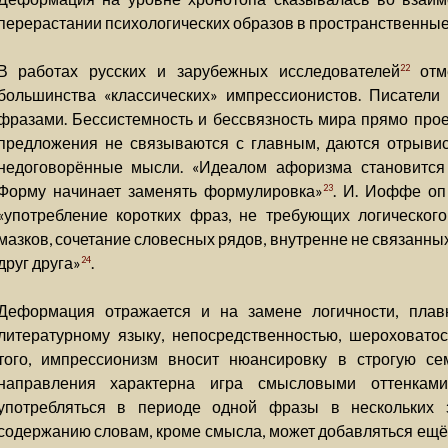
перерастании психологических образов в пространственны
В работах русских и зарубежных исследователей
отме
22
большинства «классических» импрессионистов. Писатели 
фразами. Бессистемность и бессвязность мира прямо прое
предложения не связываются с главным, даются отрывист
недоговорённые мысли. «Идеалом афоризма становится
Форму начинает заменять формулировка»
. И. Иоффе оп
23
«употребление коротких фраз, не требующих логическог
мазков, сочетание словесных рядов, внутренне не связанн
друг друга»
.
24
Деформация отражается и на замене логичности, плавн
литературному языку, непосредственностью, шероховатос
того, импрессионизм вносит нюансировку в строгую сем
направления характерна игра смысловыми оттенкам
употребляться в периоде одной фразы в нескольких 
содержанию словам, кроме смысла, может добавляться ещё 