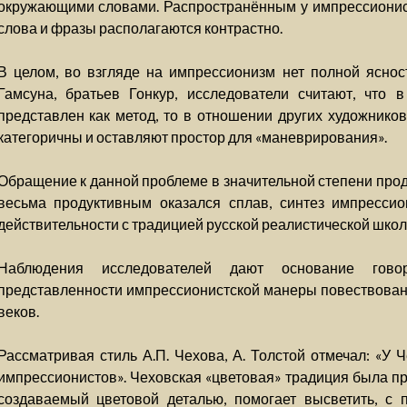
окружающими словами. Распространённым у импрессионист
слова и фразы располагаются контрастно.
В целом, во взгляде на импрессионизм нет полной ясност
Гамсуна, братьев Гонкур, исследователи считают, что 
представлен как метод, то в отношении других художников
категоричны и оставляют простор для «маневрирования».
Обращение к данной проблеме в значительной степени проди
весьма продуктивным оказался сплав, синтез импрессио
действительности с традицией русской реалистической школ
Наблюдения исследователей дают основание гово
представленности импрессионистской манеры повествован
веков.
Рассматривая стиль А.П. Чехова, А. Толстой отмечал: «У 
импрессионистов». Чеховская «цветовая» традиция была п
создаваемый цветовой деталью, помогает высветить, с