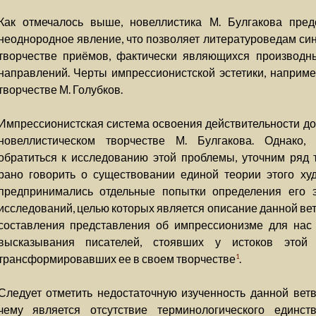
Как отмечалось выше, новеллистика М. Булгакова пред
неоднородное явление, что позволяет литературоведам син
творчестве приёмов, фактически являющихся производн
направлений. Черты импрессионистской эстетики, наприме
творчестве М. Голубков.
Импрессионистская система освоения действительности дос
новеллистическом творчестве М. Булгакова. Однако,
обратиться к исследованию этой проблемы, уточним ряд 
рано говорить о существовании единой теории этого худ
предпринимались отдельные попытки определения его э
исследований, целью которых является описание данной ве
составления представления об импрессионизме для нас
высказывания писателей, стоявших у истоков этой
трансформировавших ее в своем творчестве
.
1
Следует отметить недостаточную изученность данной вет
чему является отсутствие терминологического единс