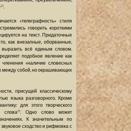
е
.
21
чается «телеграфность» стиля
стремились говорить короткими
цируется на текст. Придаточные
о, как внезапные, оборванные,
 выразить всё единым словом.
ределяет подобное явление как
о членения «наличие словесных
ых между собой, но окрашивающих
ости, присущей классическому
тью языка разговорного. Кроме
антику: для этого творческого
и слова
. Одно слово может
25
значениях. К значительным по
звуковое сходство и рифмовка с