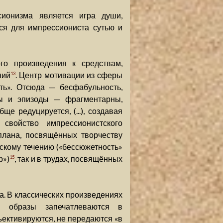
сионизма является игра души,
тся для импрессиониста сутью и
го произведения к средствам,
ний
. Центр мотивации из сферы
13
ть». Отсюда — бесфабульность,
ны и эпизоды — фрагментарны,
е редуцируется, (...), создавая
 свойство импрессионистского
плана, посвящённых творчеству
скому течению («бессюжетность»
р»)
, так и в трудах, посвящённых
15
а. В классических произведениях
и образы запечатлеваются в
ъективируются, не передаются «в