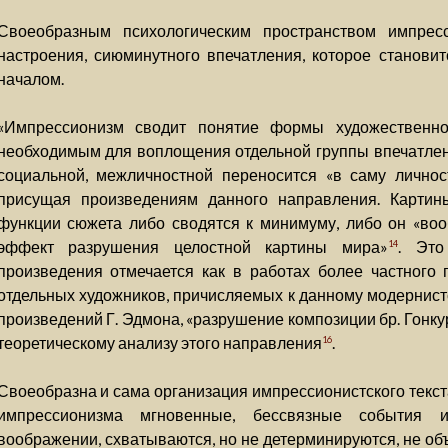
Своеобразным психологическим пространством импрес
настроения, сиюминутного впечатления, которое станови
началом.
«Импрессионизм сводит понятие формы художественно
необходимым для воплощения отдельной группы впечатле
социальной, межличностной переносится «в саму личнос
присущая произведениям данного направления. Карти
функции сюжета либо сводятся к минимуму, либо он «вообщ
эффект разрушения целостной картины мира»
. Это
14
произведения отмечается как в работах более частного 
отдельных художников, причисляемых к данному модернист
произведений Г. Эдмона, «разрушение композиции бр. Гонку
теоретическому анализу этого направления
.
16
Своеобразна и сама организация импрессионистского текст
импрессионизма мгновенные, бессвязные события 
воображении, схватываются, но не детерминируются, не об