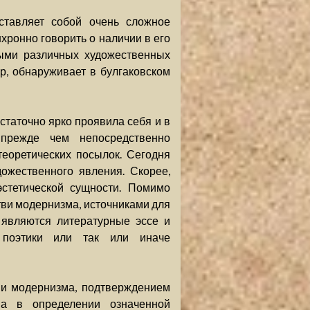
ставляет собой очень сложное
хронно говорить о наличии в его
ыми различных художественных
р, обнаруживает в булгаковском
таточно ярко проявила себя и в
 прежде чем непосредственно
теоретических посылок. Сегодня
ожественного явления. Скорее,
стетической сущности. Помимо
тви модернизма, источниками для
 являются литературные эссе и
 поэтики или так или иначе
ви модернизма, подтверждением
тва в определении означенной