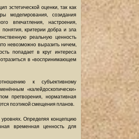
п эстетической оценки, так как
ры моделирования, созидания
го впечатления, настроения,
 понятия, критерии добра и зла
инственную реальную ценность
 что невозможно выразить ничем,
ость попадает в круг интереса
а отразиться в «воспринимающем
тношению к субъективному
менённым «калейдоскопически»
пом претворения, нормативная
яется поэтикой смещения планов.
 уровнях. Определяя концепцию
вная временная ценность для