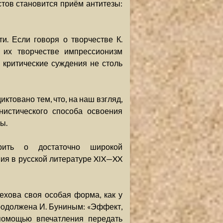
ов становится приём антитезы:
и. Если говоря о творчестве К.
в их творчестве импрессионизм
 критические суждения не столь
ктовано тем, что, на наш взгляд,
нистического способа освоения
ы.
рить о достаточно широкой
ия в русской литературе XIX—XX
Чехова своя особая форма, как у
родолжена И. Буниным: «Эффект,
 помощью впечатления передать