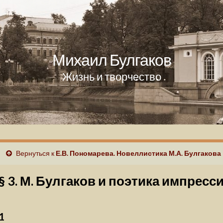
Михаил Булгаков
Жизнь и творчество
Вернуться к
Е.В. Пономарева. Новеллистика М.А. Булгакова 
§ 3. М. Булгаков и поэтика импрес
1