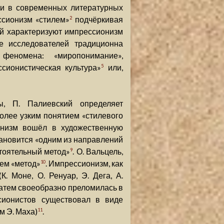
к и в современных литературных
ссионизм «стилем»
подчёркивая
2
кий характеризуют импрессионизм
е исследователей традиционна
 феномена: «миропонимание»,
сионистическая культура»
или,
5
ы, П. Палиевский определяет
олее узким понятием «стилевого
ионизм вошёл в художественную
ановится «одним из направлений
стоятельный метод»
. О. Вальцель,
9
ем «метод»
. Импрессионизм, как
10
. Моне, О. Ренуар, Э. Дега, А.
затем своеобразно преломилась в
сионистов существовал в виде
м Э. Маха)
.
11