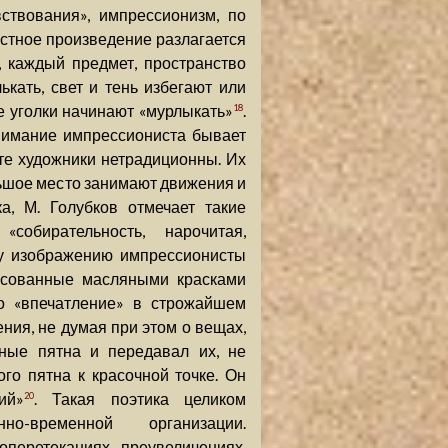
вствования», импрессионизм, по
остное произведение разлагается
 каждый предмет, пространство
кать, свет и тень избегают или
е уголки начинают «мурлыкать»
.
18
внимание импрессиониста бывает
те художники нетрадиционны. Их
ьшое место занимают движения и
а, М. Голубков отмечает такие
собирательность, нарочитая,
му изображению импрессионисты
рисованные масляными красками
о «впечатление» в строжайшем
ния, не думая при этом о вещах,
ные пятна и передавал их, не
го пятна к красочной точке. Он
ий»
. Такая поэтика целиком
20
нно-временной организации.
перетеканиях, преувеличениях,