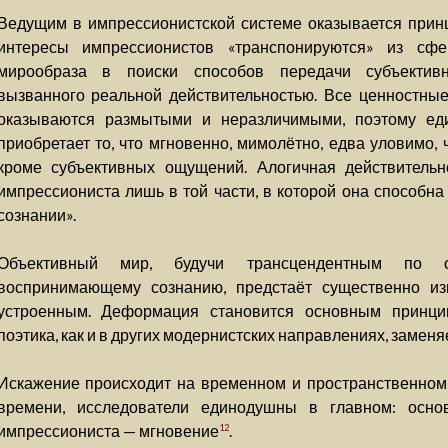
Ведущим в импрессионистской системе оказывается принци
интересы импрессионистов «транспонируются» из сфе
мирообраза в поиски способов передачи субъективно
вызванного реальной действительностью. Все ценностные
оказываются размытыми и неразличимыми, поэтому ед
приобретает то, что мгновенно, мимолётно, едва уловимо,
кроме субъективных ощущений. Алогичная действительн
импрессиониста лишь в той части, в которой она способн
сознании».
Объективный мир, будучи трансцендентным по о
воспринимающему сознанию, предстаёт существенно из
устроенным. Деформация становится основным принци
поэтика, как и в других модернистских направлениях, замен
Искажение происходит на временном и пространственном
времени, исследователи единодушны в главном: осно
импрессиониста — мгновение
.
12