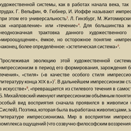
художественной системы, как в работах начала века, та
трудах. Г. Вельфин, Ф. Гюбнер, И. Иоффе называют импре
при этом его универсальность
. Л. Гинзбург, М. Житомирс
3
как «направление» или «течение»
. Для большинства ж
4
неоднозначная трактовка данного художественного
«мироощущение», ёмкое, но осторожное понятие «импрес
наконец, более определённое: «эстетическая система»
.
6
Прослеживая эволюцию этой художественной систем
импрессионизм в период его формирования, зарождения б
течения», «стиля» («в качестве особого стиля импресс
литературу конца XIX в.»)
. В дальнейшем импрессионизм ст
7
в искусстве»
, «превращается из стилевого течения в само
8
Б. Михайловский именуют импрессионизм объёмным поняти
особый вид восприятия сначала проявился в живописи (К
Сислей). Поэтика, которая была выработана живописцами, 
литературе импрессионизма. Мир в восприятии импрес
комплекса ощущений (что созвучно философским воззрения