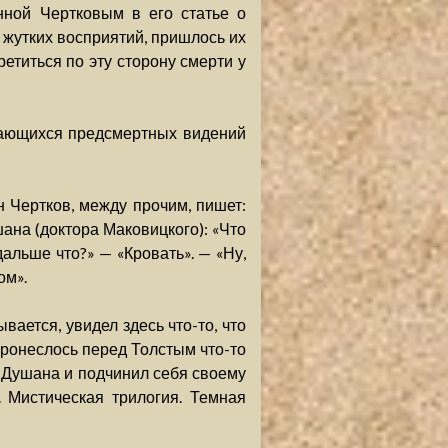
анной Чертковым в его статье о
х жутких восприятий, пришлось их
етиться по эту сторону смерти у
нающихся предсмертных видений
н Чертков, между прочим, пишет:
ана (доктора Маковицкого): «Что
дальше что?» — «Кровать». — «Ну,
ом».
вается, увидел здесь что-то, что
 Пронеслось перед Толстым что-то
ь Душана и подчинил себя своему
 Мистическая трилогия. Темная