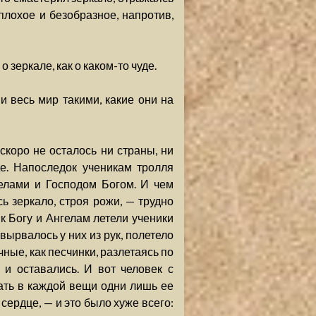
 плохое и безобразное, напротив,
 зеркале, как о каком-то чуде.
и весь мир такими, какие они на
 скоро не осталось ни страны, ни
е. Напоследок ученикам тролля
гелами и Господом Богом. И чем
 зеркало, строя рожи, — трудно
к Богу и Ангелам летели ученики
 вырвалось у них из рук, полетело
чные, как песчинки, разлетаясь по
м и оставались. И вот человек с
ать в каждой вещи одни лишь ее
сердце, — и это было хуже всего: