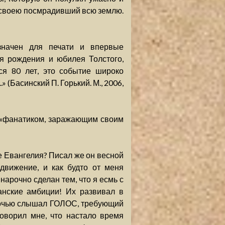
ию своею посмрадивший всю землю.
значен для печати и впервые
ня рождения и юбилея Толстого,
ся 80 лет, это событие широко
» (Басинский П. Горький. М., 2006,
: «фанатиком, заражающим своим
 Евангелия? Писал же он весной
движение, и как будто от меня
нарочно сделан тем, что я есмь с
анские амбиции! Их развивал в
 «Ночью слышал ГОЛОС, требующий
ворил мне, что настало время