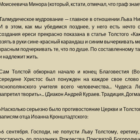
Моисеевича Минора (который, кстати, отмечал, что граф знает
Талмудическое мудрование — главное в отношении Льва Ни
И в этом, как мы убедимся позднее, у него есть нечто 
создания ереси прекрасно показана в статье Толстого «Как
взять в руки сине-красный карандаш и синим вычеркивать мес
красным подчеркивать те, что по душе. По составленному 
и надлежит жить.
Сам Толстой обкорнал начало и конец Благовестия (Во
середине Христос был понужден на каждое свое слово
яснополянского учителя всего человечества... Чудеса
запретил творить»... (Диакон Андрей Кураев. Традиция, Догма
«Насколько серьезно было противостояние Церкви и Толсто
записям отца Иоанна Кронштадтского:
«6 сентября. Господи, не попусти Льву Толстому, еретику
достигнуть до праздника Рождества Пресвятой Богородиц