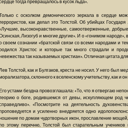
сердце тогда превращалось в кусок льда».
Только с осколком демонического зеркала в сердце мож
террористов, как делал это Толстой. Об убийцах Государя 
«Лучшие, высоконравственные, самоотверженные, добрые
Осинская, Лизогуб и многие другие». И о «гонимом народе», 
о своем сознании «братской связи со всеми народами и те
родился Христос и которые так много страдали и прод
невежества так называемых христиан». Отличная цитата для
Лев Толстой, как и Булгаков, креста не носил. У него был м
морализатора, склонного к вселенскому учительству, как и он
Его устами бездна провозглашала: «То, что я отвергаю непо
теорию о боге, родившемся от девы, искупляющем род че
справедливо». «Посмотрите на деятельность духовенств
проповедуется и усиленно внедряется одно идолопоклонст
ношение по домам чудотворных икон, прославление мощей, н
по этому перечню, Толстой был старательным учеников