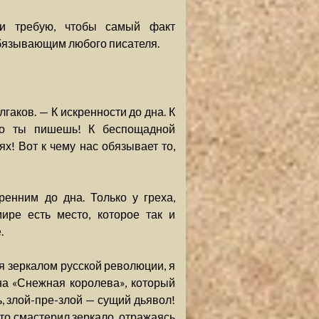
и требую, чтобы самый факт
обязывающим любого писателя.
гаков. — К искренности до дна. К
что ты пишешь! К беспощадной
х! Вот к чему нас обязывает то,
енним до дна. Только у греха,
ире есть место, которое так и
.
ся зеркалом русской революции, я
на «Снежная королева», который
ь, злой-пре-злой — сущий дьявол!
что смастерил зеркало, отражаясь