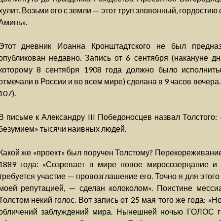
хулит. Возьми его с земли — этот труп зловонный, гордост
Аминь».
Этот дневник Иоанна Кронштадтского не был предна
опубликован недавно. Запись от 6 сентября (накануне д
которому 8 сентября 1908 года должно было исполнить
отмечали в России и во всем мире) сделана в 9 часов вечера...
107).
В письме к Александру III Победоносцев назвал Толстого
безумием» тысячи наивных людей.
Какой же «проект» был поручен Толстому? Перекореживание
1889 года: «Созревает в мире новое миросозерцание и 
требуется участие — провозглашение его. Точно я для этого 
моей репутацией, — сделан колоколом». Поистине месси
Толстом некий голос. Вот запись от 25 мая того же года:
обличений заблуждений мира. Нынешней ночью ГОЛОС го