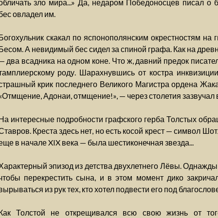
обличать зло мира...» Да, недаром Победоносцев писал о 
бес овладел им.
Богохульник скакал по яспонополянским окрестностям на г
Бесом. А невидимый бес сидел за спиной графа. Как на дре
— два всадника на одном коне. Что ж, давний предок писат
тамплиерскому роду. Шарахнувшись от костра инквизиции
страшный крик последнего Великого Магистра ордена Жака 
«Отмщение, Адонаи, отмщение!», — через столетия зазвучал 
На интересные подробности графского герба Толстых обра
Ставров. Креста здесь нет, но есть косой крест — символ Шо
еще в начале XIX века — была шестиконечная звезда...
Характерный эпизод из детства двухлетнего Лёвы. Однажды о
чтобы перекрестить сына, и в этом момент дико закричал
вырываться из рук тех, кто хотел подвести его под благосл
Как Толстой не открещивался всю свою жизнь от тог