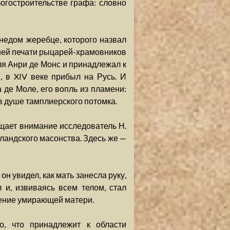
богостроительстве графа: словно
недом жеребце, которого назвал
вней печати рыцарей-храмовников
еля Анри де Монс и принадлежал к
, в XIV веке прибыл на Русь. И
де Моле, его вопль из пламени:
в душе тамплиерского потомка.
щает внимание исследователь Н.
тландского масонства. Здесь же —
н увидел, как мать занесла руку,
 и, извиваясь всем телом, стал
овение умирающей матери.
о, что принадлежит к области