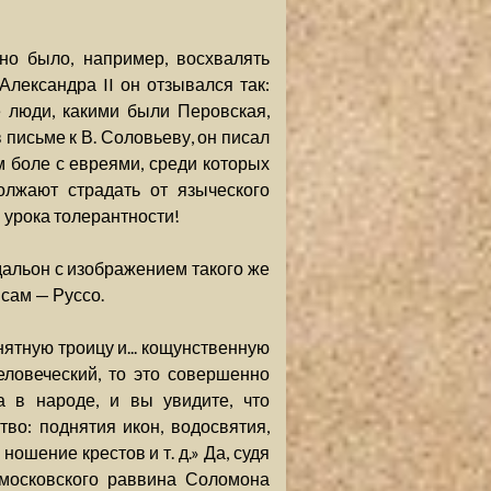
но было, например, восхвалять
Александра II он отзывался так:
 люди, какими были Перовская,
в письме к В. Соловьеву, он писал
м боле с евреями, среди которых
олжают страдать от языческого
 урока толерантности!
едальон с изображением такого же
 сам — Руссо.
нятную троицу и... кощунственную
ловеческий, то это совершенно
а в народе, и вы увидите, что
во: поднятия икон, водосвятия,
ошение крестов и т. д.» Да, судя
 московского раввина Соломона