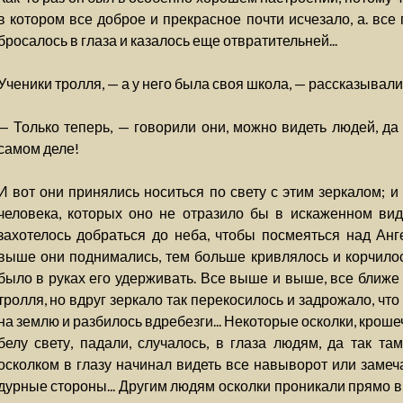
в котором все доброе и прекрасное почти исчезало, а. все
бросалось в глаза и казалось еще отвратительней...
Ученики тролля, — а у него была своя школа, — рассказывали о
— Только теперь, — говорили они, можно видеть людей, да 
самом деле!
И вот они принялись носиться по свету с этим зеркалом; и
человека, которых оно не отразило бы в искаженном вид
захотелось добраться до неба, чтобы посмеяться над Ан
выше они поднимались, тем больше кривлялось и корчилось
было в руках его удерживать. Все выше и выше, все ближе 
тролля, но вдруг зеркало так перекосилось и задрожало, что
на землю и разбилось вдребезги... Некоторые осколки, кроше
белу свету, падали, случалось, в глаза людям, да так та
осколком в глазу начинал видеть все навыворот или замеч
дурные стороны... Другим людям осколки проникали прямо в 