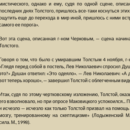
мистического, однако и ему, судя по одной сцене, опис
последних днях Толстого, пришлось все-таки коснуться эти
ощутить еще до перехода в мир иной, пришлось с ними встр
самого ее порога».
Вот эта сцена, описанная г-ном Черковым, — сцена начи
Толстого.
Говоря о том, что было с умиравшим Толстым 4 ноября, г-
«Глядя перед собой в постель, Лев Николаевич спросил Душ
это?» Душан ответил: «Это одеяло». — Лев Николаевич: «А 
вот теперь хорошо», — завершил Толстой с облегченным вид
Итак, судя по этому чертковскому изложению, Толстой, оказы
его взволновало, но при опросе Маковицкого успокоился...
и исчезло — исчезло как только Толстой призвал на помощ
мозгу, тренированному на скептицизме» (Лодыженский М.
сила. М., 1998).