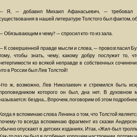
— Я, — добавил Михаил Афанасьевич, — требовал 
существования в нашей литературе Толстого был фактом, 
— Обязывающим к чему? — спросил кто-то из зала.
— К совершенной правде мысли и слова, — провозгласил Бул
тому, чтобы знать, чему, какому добру послужит то, 
нетерпимости ко всякой неправде в собственных сочинения
что в России был Лев Толстой!
Что ж, возможно, Лев Николаевич и стремился быть искр
проповедником которого он был, дна нет. В духовном м
называется: бездна... Впрочем, поговорим об этом подробнее
Когда я вспоминаю слова Ленина о том, что Толстой являет
почему-то всегда вспоминаю фрагмент из сказки Андерсе
обычно опускают в детских изданиях. Итак, «Жил-был тролл
Как-то раз он был в особенно хорошем настроении, потому 