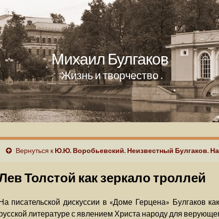
Михаил Булгаков
Жизнь и творчество
Вернуться к
Ю.Ю. Воробьевский. Неизвестный Булгаков. На
Лев Толстой как зеркало троллей
На писательской дискуссии в «Доме Герцена» Булгаков как
русской литературе с явлением Христа народу для верующег