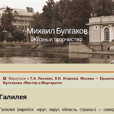
Михаил Булгаков
Жизнь и творчество
Вернуться к
Г.А. Лесскис, К.Н. Атарова. Москва — Ершал
Булгакова «Мастер и Маргарита»
Галилея
Галилея (
еврейск.
«круг; округ; область, страна») — сев