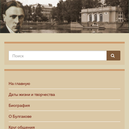
Михаил Булгаков
На главную
Даты жизни и творчества
Биография
О Булгакове
Круг общения