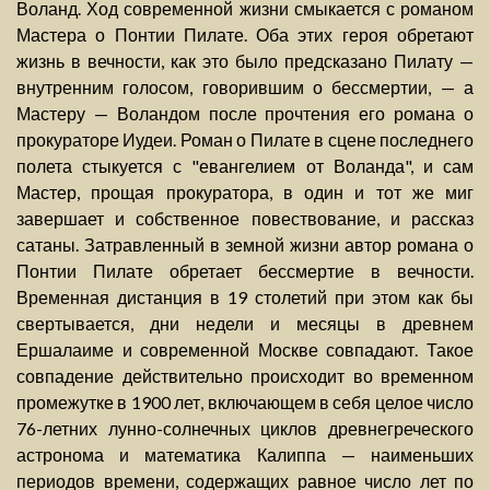
Воланд. Ход современной жизни смыкается с романом
Мастера о Понтии Пилате. Оба этих героя обретают
жизнь в вечности, как это было предсказано Пилату —
внутренним голосом, говорившим о бессмертии, — а
Мастеру — Воландом после прочтения его романа о
прокураторе Иудеи. Роман о Пилате в сцене последнего
полета стыкуется с "евангелием от Воланда", и сам
Мастер, прощая прокуратора, в один и тот же миг
завершает и собственное повествование, и рассказ
сатаны. Затравленный в земной жизни автор романа о
Понтии Пилате обретает бессмертие в вечности.
Временная дистанция в 19 столетий при этом как бы
свертывается, дни недели и месяцы в древнем
Ершалаиме и современной Москве совпадают. Такое
совпадение действительно происходит во временном
промежутке в 1900 лет, включающем в себя целое число
76-летних лунно-солнечных циклов древнегреческого
астронома и математика Калиппа — наименьших
периодов времени, содержащих равное число лет по