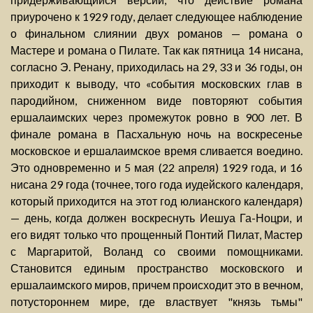
приурочено к 1929 году, делает следующее наблюдение
о финальном слиянии двух романов — романа о
Мастере и романа о Пилате. Так как пятница 14 нисана,
согласно Э. Ренану, приходилась на 29, 33 и 36 годы, он
приходит к выводу, что «события московских глав в
пародийном, сниженном виде повторяют события
ершалаимских через промежуток ровно в 900 лет. В
финале романа в Пасхальную ночь на воскресенье
московское и ершалаимское время сливается воедино.
Это одновременно и 5 мая (22 апреля) 1929 года, и 16
нисана 29 года (точнее, того года иудейского календаря,
который приходится на этот год юлианского календаря)
— день, когда должен воскреснуть Иешуа Га-Ноцри, и
его видят только что прощенный Понтий Пилат, Мастер
с Маргаритой, Воланд со своими помощниками.
Становится единым пространство московского и
ершалаимского миров, причем происходит это в вечном,
потустороннем мире, где властвует "князь тьмы"