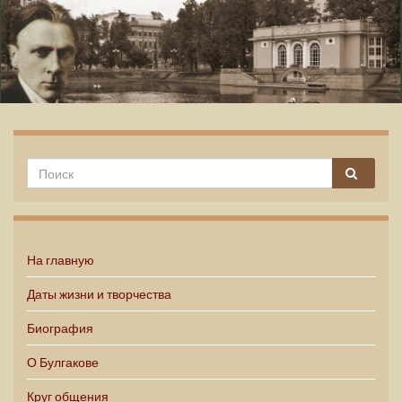
Михаил Булгаков
На главную
Даты жизни и творчества
Биография
О Булгакове
Круг общения