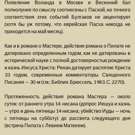
Появление Воланда в Москве и Весенний бал
полнолуния по смыслу соотнесены с Пасхой, но точного
соответствия этих событий Булгаков не акцентирует
(хотя бы уж потому, что еврейская Пасха никогда не
приходится на май месяц).
Как и в романе о Мастере, действие романа о Пилате не
датировано определенным годом, как не датированы в
исторической науке с полной достоверностью рождение
и казнь Иисуса Христа: Ренан датирует распятие Христа
33 годом, современные комментаторы Священного
Писания — 30-м (см.: Библия. Брюссель, 1983. С. 2270).
Протяженность действия романа Мастера — около
суток: от раннего утра 14 нисана (допрос Иешуа и казнь
— утро и день пятницы 14 нисана; убийство Иуды — ночь
с пятницы на субботу) до рассвета следующего дня
(встреча Пилата с Левием Матвеем).