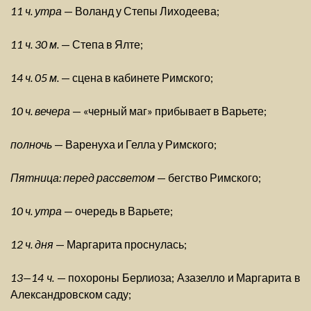
11 ч. утра
— Воланд у Степы Лиходеева;
11 ч. 30 м.
— Степа в Ялте;
14 ч. 05 м.
— сцена в кабинете Римского;
10 ч. вечера
— «черный маг» прибывает в Варьете;
полночь
— Варенуха и Гелла у Римского;
Пятница: перед рассветом
— бегство Римского;
10 ч. утра
— очередь в Варьете;
12 ч. дня
— Маргарита проснулась;
13—14 ч.
— похороны Берлиоза; Азазелло и Маргарита в
Александровском саду;