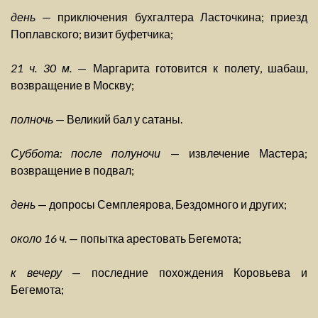
день
— приключения бухгалтера Ласточкина; приезд
Поплавского; визит буфетчика;
21 ч. 30 м.
— Маргарита готовится к полету, шабаш,
возвращение в Москву;
полночь
— Великий бал у сатаны.
Суббота: после полуночи
— извлечение Мастера;
возвращение в подвал;
день
— допросы Семплеярова, Бездомного и других;
около 16 ч.
— попытка арестовать Бегемота;
к вечеру
— последние похождения Коровьева и
Бегемота;