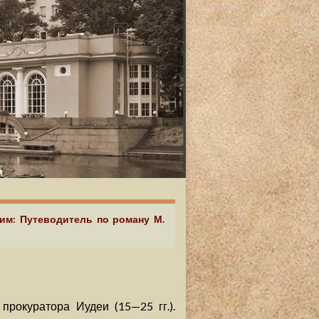
аим: Путеводитель по роману М.
рокуратора Иудеи (15—25 гг.).