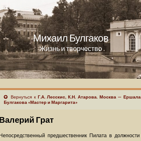
Михаил Булгаков
Жизнь и творчество
Вернуться к
Г.А. Лесскис, К.Н. Атарова. Москва — Ершал
Булгакова «Мастер и Маргарита»
Валерий Грат
Непосредственный предшественник Пилата в должности п