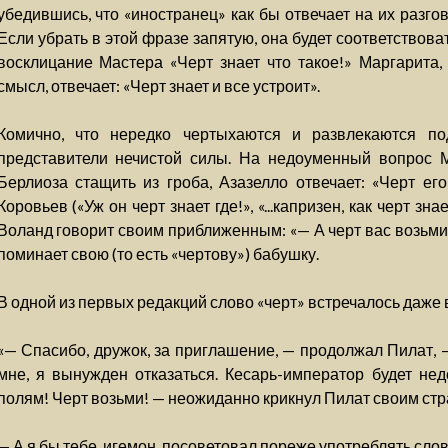
убедившись, что «иностранец» как бы отвечает на их разгово
Если убрать в этой фразе запятую, она будет соответствова
восклицание Мастера «Черт знает что такое!» Маргарита
смысл, отвечает: «Черт знает и все устроит».
Комично, что нередко чертыхаются и развлекаются п
представители нечистой силы. На недоуменный вопрос М
Берлиоза стащить из гроба, Азазелло отвечает: «Черт его
Коровьев («Уж он черт знает где!», «...капризен, как черт знает
Воланд говорит своим приближенным: «— А черт вас возьми
поминает свою (то есть «чертову») бабушку.
В одной из первых редакций слово «черт» встречалось даже
«— Спасибо, дружок, за приглашение, — продолжал Пилат, —
мне, я вынужден отказаться. Кесарь-император будет нед
полям! Черт возьми! — неожиданно крикнул Пилат своим ст
— А я бы тебе, игемон, посоветовал пореже употреблять слово