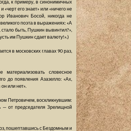
огда, к примеру, в синонимичных
и «черт его знает» или «ничего не
ор Иванович Босой, никогда не
великого поэта в выражениях: «А
, стало быть, Пушкин вывинтил?»,
усть им Пушкин сдает валюту!».)
ется в московских главах 90 раз,
е материализовать словесное
го до появления Азазелло: «Ах,
он или нет».
ром Петровичем, воскликнувшим:
ь — от председателя Зрелищной
иоз, пошептавшись с Бездомным и