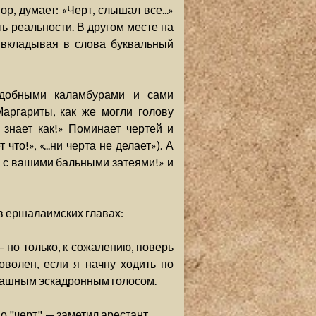
р, думает: «Черт, слышал все...»
ть реальности. В другом месте на
, вкладывая в слова буквальный
одобными каламбурами и сами
аргариты, как же могли голову
 знает как!» Поминает чертей и
 что!», «...ни черта не делает»). А
 с вашими бальными затеями!» и
 в ершалаимских главах:
 но только, к сожалению, поверь
оволен, если я начну ходить по
рашным эскадронным голосом.
 "черт", — заметил арестант.