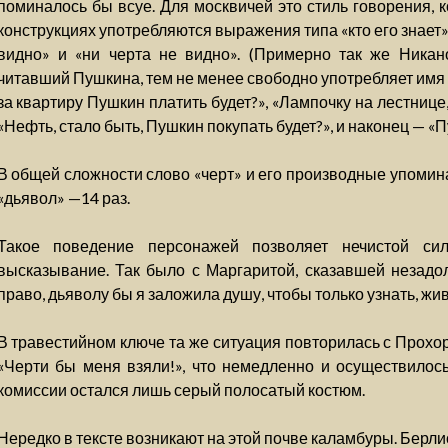
поминалось бы всуе. Для москвичей это стиль говорения, к
конструкциях употребляются выражения типа «кто его знает» 
видно» и «ни черта не видно». (Примерно так же Никан
читавший Пушкина, тем не менее свободно употребляет имя 
за квартиру Пушкин платить будет?», «Лампочку на лестнице
«Нефть, стало быть, Пушкин покупать будет?», и наконец — «П
В общей сложности слово «черт» и его производные упомина
«дьявол» —14 раз.
Такое поведение персонажей позволяет нечистой сил
высказывание. Так было с Маргаритой, сказавшей незадол
право, дьяволу бы я заложила душу, чтобы только узнать, жив 
В травестийном ключе та же ситуация повторилась с Прохо
«Черти бы меня взяли!», что немедленно и осуществилос
комиссии остался лишь серый полосатый костюм.
Нередко в тексте возникают на этой почве каламбуры. Берл