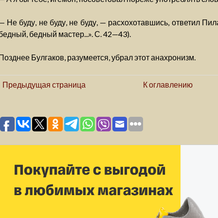
— Не буду, не буду, не буду, — расхохотавшись, ответил Пил
бедный, бедный мастер...». С. 42—43).
Позднее Булгаков, разумеется, убрал этот анахронизм.
Предыдущая страница
К оглавлению