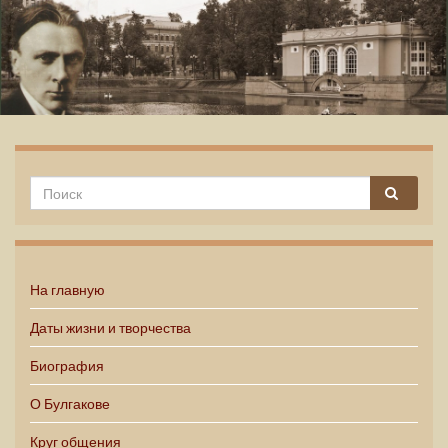
Михаил Булгаков
На главную
Даты жизни и творчества
Биография
О Булгакове
Круг общения