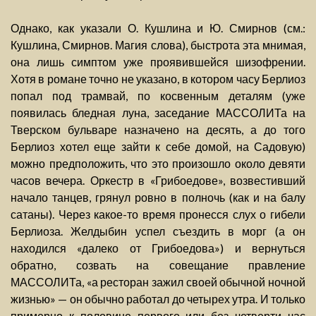
Однако, как указали О. Кушлина и Ю. Смирнов (см.:
Кушлина, Смирнов. Магия слова), быстрота эта мнимая,
она лишь симптом уже проявившейся шизофрении.
Хотя в романе точно не указано, в котором часу Берлиоз
попал под трамвай, по косвенным деталям (уже
появилась бледная луна, заседание МАССОЛИТа на
Тверском бульваре назначено на десять, а до того
Берлиоз хотел еще зайти к себе домой, на Садовую)
можно предположить, что это произошло около девяти
часов вечера. Оркестр в «Грибоедове», возвестивший
начало танцев, грянул ровно в полночь (как и на балу
сатаны). Через какое-то время пронесся слух о гибели
Берлиоза. Желдыбин успел съездить в морг (а он
находился «далеко от Грибоедова») и вернуться
обратно, созвать на совещание правление
МАССОЛИТа, «а ресторан зажил своей обычной ночной
жизнью» — он обычно работал до четырех утра. И только
примерно к половине первого или без четверти час