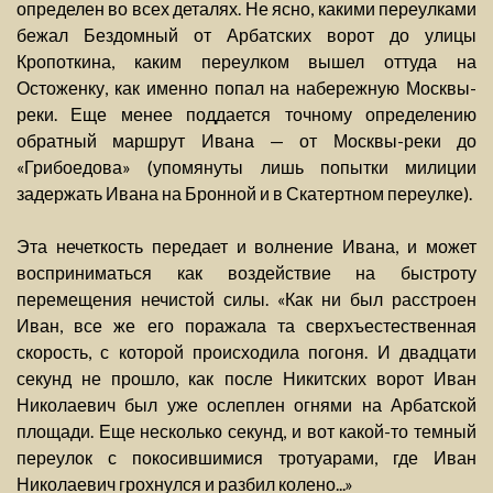
определен во всех деталях. Не ясно, какими переулками
бежал Бездомный от Арбатских ворот до улицы
Кропоткина, каким переулком вышел оттуда на
Остоженку, как именно попал на набережную Москвы-
реки. Еще менее поддается точному определению
обратный маршрут Ивана — от Москвы-реки до
«Грибоедова» (упомянуты лишь попытки милиции
задержать Ивана на Бронной и в Скатертном переулке).
Эта нечеткость передает и волнение Ивана, и может
восприниматься как воздействие на быстроту
перемещения нечистой силы. «Как ни был расстроен
Иван, все же его поражала та сверхъестественная
скорость, с которой происходила погоня. И двадцати
секунд не прошло, как после Никитских ворот Иван
Николаевич был уже ослеплен огнями на Арбатской
площади. Еще несколько секунд, и вот какой-то темный
переулок с покосившимися тротуарами, где Иван
Николаевич грохнулся и разбил колено...»