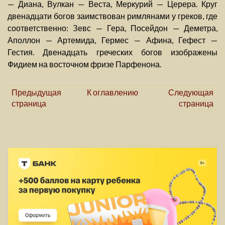
— Диана, Вулкан — Веста, Меркурий — Церера. Круг
двенадцати богов заимствован римлянами у греков, где
соответственно: Зевс — Гера, Посейдон — Деметра,
Аполлон — Артемида, Гермес — Афина, Гефест —
Гестия. Двенадцать греческих богов изображены
Фидием на восточном фризе Парфенона.
Предыдущая
К оглавлению
Следующая
страница
страница