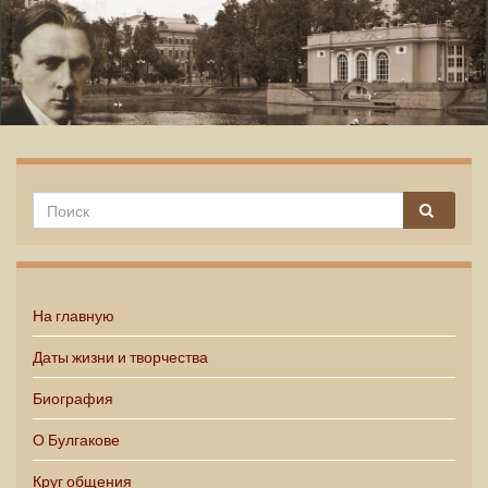
Михаил Булгаков
На главную
Даты жизни и творчества
Биография
О Булгакове
Круг общения