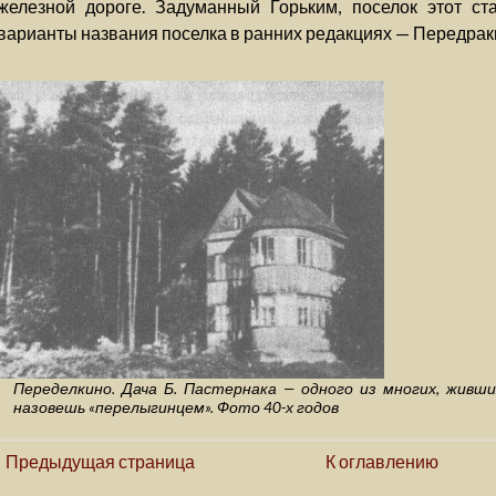
железной дороге. Задуманный Горьким, поселок этот ста
варианты названия поселка в ранних редакциях — Передраки
Переделкино. Дача Б. Пастернака — одного из многих, живши
назовешь «перелыгинцем». Фото 40-х годов
Предыдущая страница
К оглавлению