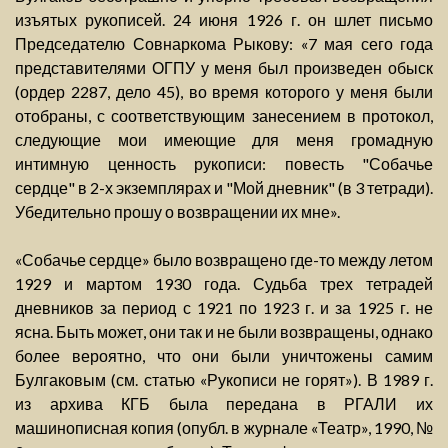
изъятых рукописей. 24 июня 1926 г. он шлет письмо
Председателю Совнаркома Рыкову: «7 мая сего года
представителями ОГПУ у меня был произведен обыск
(ордер 2287, дело 45), во время которого у меня были
отобраны, с соответствующим занесением в протокол,
следующие мои имеющие для меня громадную
интимную ценность рукописи: повесть "Собачье
сердце" в 2-х экземплярах и "Мой дневник" (в 3 тетради).
Убедительно прошу о возвращении их мне».
«Собачье сердце» было возвращено где-то между летом
1929 и мартом 1930 года. Судьба трех тетрадей
дневников за период с 1921 по 1923 г. и за 1925 г. не
ясна. Быть может, они так и не были возвращены, однако
более вероятно, что они были уничтожены самим
Булгаковым (см. статью «Рукописи не горят»). В 1989 г.
из архива КГБ была передана в РГАЛИ их
машинописная копия (опубл. в журнале «Театр», 1990, №