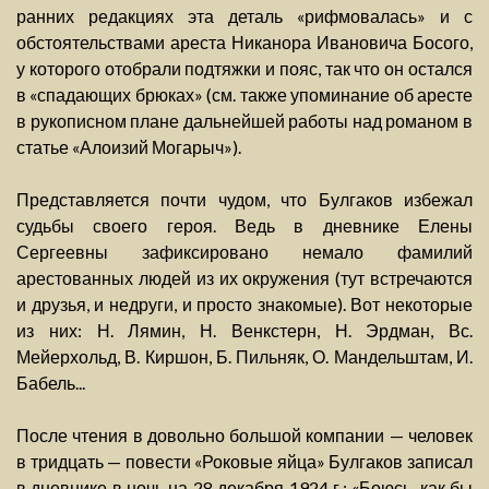
ранних редакциях эта деталь «рифмовалась» и с
обстоятельствами ареста Никанора Ивановича Босого,
у которого отобрали подтяжки и пояс, так что он остался
в «спадающих брюках» (см. также упоминание об аресте
в рукописном плане дальнейшей работы над романом в
статье «Алоизий Могарыч»).
Представляется почти чудом, что Булгаков избежал
судьбы своего героя. Ведь в дневнике Елены
Сергеевны зафиксировано немало фамилий
арестованных людей из их окружения (тут встречаются
и друзья, и недруги, и просто знакомые). Вот некоторые
из них: Н. Лямин, Н. Венкстерн, Н. Эрдман, Вс.
Мейерхольд, В. Киршон, Б. Пильняк, О. Мандельштам, И.
Бабель...
После чтения в довольно большой компании — человек
в тридцать — повести «Роковые яйца» Булгаков записал
в дневнике в ночь на 28 декабря 1924 г.: «Боюсь, как бы