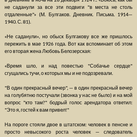
не саданули за все эти подвиги "в места не столь
отдаленные"» (М. Булгаков. Дневник. Письма. 1914—
1940. С. 81).
«Не саданули», но обыск Булгакову все же пришлось
пережить в мае 1926 года. Вот как вспоминает об этом
его вторая жена Любовь Белозерская:
«Время шло, и над повестью "Собачье сердце"
сгущались тучи, о которых мы и не подозревали.
"В один прекрасный вечер", — в один прекрасный вечер
на голубятню постучали (звонка у нас не было) и на мой
вопрос "кто там?" бодрый голос арендатора ответил:
"Это я, гостей к вам привел!"
На пороге стояли двое в штатском: человек в пенсне и
просто невысокого роста человек — следователь