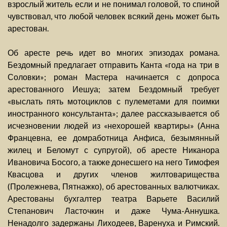
взрослый житель если и не понимал головой, то спиной
чувствовал, что любой человек всякий день может быть
арестован.
Об аресте речь идет во многих эпизодах романа.
Бездомный предлагает отправить Канта «года на три в
Соловки»; роман Мастера начинается с допроса
арестованного Иешуа; затем Бездомный требует
«выслать пять мотоциклов с пулеметами для поимки
иностранного консультанта»; далее рассказывается об
исчезновении людей из «нехорошей квартиры» (Анна
Францевна, ее домработница Анфиса, безымянный
жилец и Беломут с супругой), об аресте Никанора
Ивановича Босого, а также донесшего на него Тимофея
Квасцова и других членов жилтоварищества
(Пролежнева, Пятнажко), об арестованных валютчиках.
Арестованы бухгалтер театра Варьете Василий
Степанович Ласточкин и даже Чума-Аннушка.
Ненадолго задержаны Лиходеев, Варенуха и Римский.