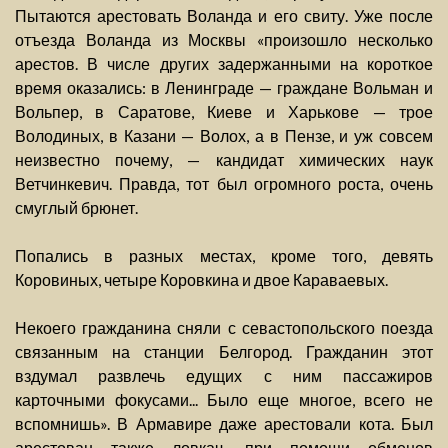
Пытаются арестовать Воланда и его свиту. Уже после
отъезда Воланда из Москвы «произошло несколько
арестов. В числе других задержанными на короткое
время оказались: в Ленинграде — граждане Вольман и
Вольпер, в Саратове, Киеве и Харькове — трое
Володиных, в Казани — Волох, а в Пензе, и уж совсем
неизвестно почему, — кандидат химических наук
Ветчинкевич. Правда, тот был огромного роста, очень
смуглый брюнет.
Попались в разных местах, кроме того, девять
Коровиных, четыре Коровкина и двое Караваевых.
Некоего гражданина сняли с севастопольского поезда
связанным на станции Белгород. Гражданин этот
вздумал развлечь едущих с ним пассажиров
карточными фокусами... Было еще многое, всего не
вспомнишь». В Армавире даже арестовали кота. Был
арестован также ловкач, при помощи обменов