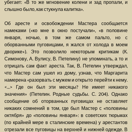
убегает: «В то же мгновение колени и зад пропали, и
слышно было, как стукнула калитка».
Об аресте и освобождении Мастера сообщается
намеками («ко мне в окно постучали», «в половине
января, ночью, в том же самом пальто, но с
оборванными пуговицами, я жался от холода в моем
дворике»). Это позволило некоторым критикам (К.
Симонову, А. Вулису, В. Петелину) не упоминать, а то и
отрицать сам факт ареста. Так, В. Петелин утверждал,
что Мастер сам ушел из дому, узнав, что Маргарита
намерена «разорвать с мужем и открыто перейти к нему.
<...> Где он был эти месяцы? Не имеет никакого
значения» (Петелин. Родные судьбы. С. 204). Однако
сообщение об оторванных пуговицах не оставляет
никаких сомнений в том, где был Мастер с «половины
октября» до «половины января»: в советских тюрьмах
(по крайней мере в сталинские времена) у арестантов
отрезали все пуговицы на верхней и нижней одежде. В