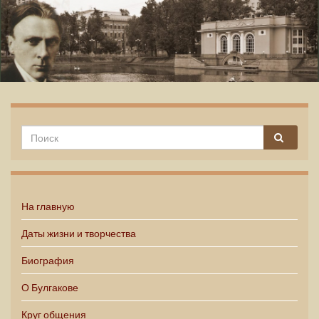
Михаил Булгаков
На главную
Даты жизни и творчества
Биография
О Булгакове
Круг общения