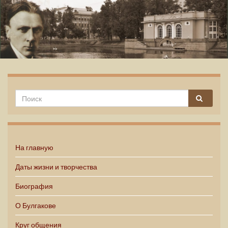
Михаил Булгаков
На главную
Даты жизни и творчества
Биография
О Булгакове
Круг общения