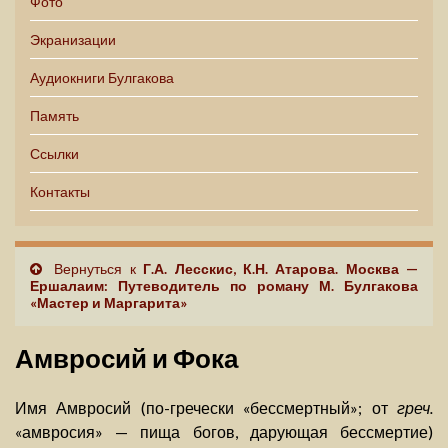
Фото
Экранизации
Аудиокниги Булгакова
Память
Ссылки
Контакты
Вернуться к
Г.А. Лесскис, К.Н. Атарова. Москва —
Ершалаим: Путеводитель по роману М. Булгакова
«Мастер и Маргарита»
Амвросий и Фока
Имя Амвросий (по-гречески «бессмертный»; от
греч.
«амвросия» — пища богов, дарующая бессмертие)