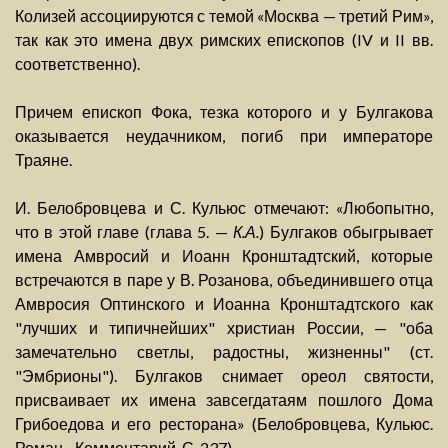
Колизей ассоциируются с темой «Москва — третий Рим»,
так как это имена двух римских епископов (IV и II вв.
соответственно).
Причем епископ Фока, тезка которого и у Булгакова
оказывается неудачником, погиб при императоре
Траяне.
И. Белобровцева и С. Кульюс отмечают: «Любопытно,
что в этой главе (глава 5. —
К.А.
) Булгаков обыгрывает
имена Амвросий и Иоанн Кронштадтский, которые
встречаются в паре у В. Розанова, объединившего отца
Амвросия Оптинского и Иоанна Кронштадтского как
"лучших и типичнейших" христиан России, — "оба
замечательно светлы, радостны, жизненны" (ст.
"Эмбрионы"). Булгаков снимает ореол святости,
присваивает их имена завсегдатаям пошлого Дома
Грибоедова и его ресторана» (Белобровцева, Кульюс.
Роман... Комментарий. С. 237).