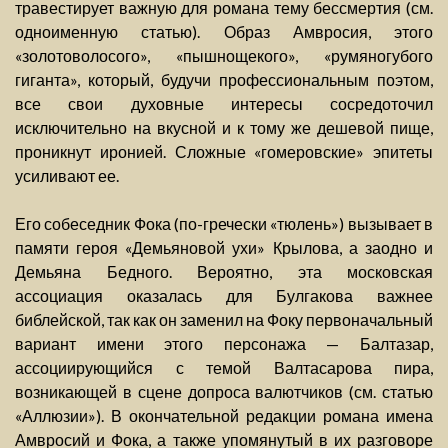
травестирует важную для романа тему бессмертия (см.
одноименную статью). Образ Амвросия, этого
«золотоволосого», «пышнощекого», «румяногубого
гиганта», который, будучи профессиональным поэтом,
все свои духовные интересы сосредоточил
исключительно на вкусной и к тому же дешевой пище,
проникнут иронией. Сложные «гомеровские» эпитеты
усиливают ее.
Его собеседник Фока (по-гречески «тюлень») вызывает в
памяти героя «Демьяновой ухи» Крылова, а заодно и
Демьяна Бедного. Вероятно, эта московская
ассоциация оказалась для Булгакова важнее
библейской, так как он заменил на Фоку первоначальный
вариант имени этого персонажа — Балтазар,
ассоциирующийся с темой Валтасарова пира,
возникающей в сцене допроса валютчиков (см. статью
«Аллюзии»). В окончательной редакции романа имена
Амвросий и Фока, а также упомянутый в их разговоре