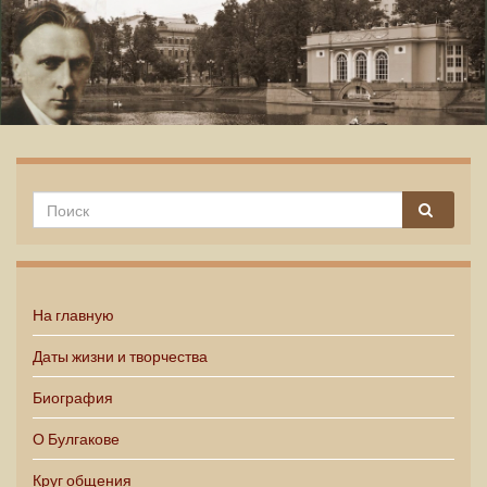
Михаил Булгаков
На главную
Даты жизни и творчества
Биография
О Булгакове
Круг общения