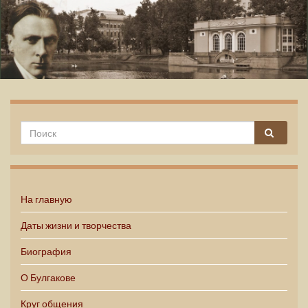
Михаил Булгаков
На главную
Даты жизни и творчества
Биография
О Булгакове
Круг общения