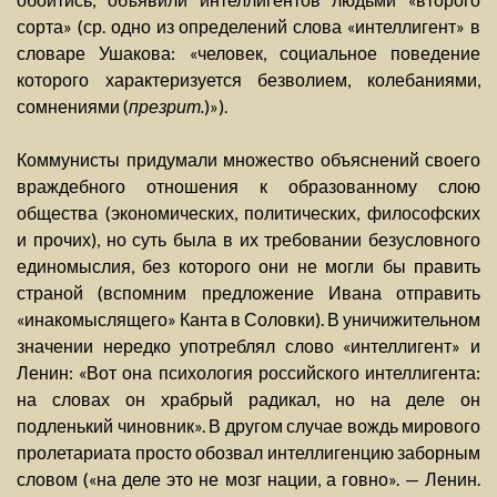
сорта» (ср. одно из определений слова «интеллигент» в
словаре Ушакова: «человек, социальное поведение
которого характеризуется безволием, колебаниями,
сомнениями (
презрит.
)»).
Коммунисты придумали множество объяснений своего
враждебного отношения к образованному слою
общества (экономических, политических, философских
и прочих), но суть была в их требовании безусловного
единомыслия, без которого они не могли бы править
страной (вспомним предложение Ивана отправить
«инакомыслящего» Канта в Соловки). В уничижительном
значении нередко употреблял слово «интеллигент» и
Ленин: «Вот она психология российского интеллигента:
на словах он храбрый радикал, но на деле он
подленький чиновник». В другом случае вождь мирового
пролетариата просто обозвал интеллигенцию заборным
словом («на деле это не мозг нации, а говно». — Ленин.