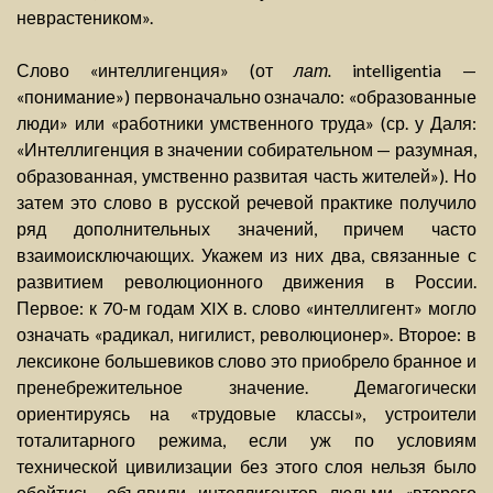
неврастеником».
Слово «интеллигенция» (от
лат.
intelligentia —
«понимание») первоначально означало: «образованные
люди» или «работники умственного труда» (ср. у Даля:
«Интеллигенция в значении собирательном — разумная,
образованная, умственно развитая часть жителей»). Но
затем это слово в русской речевой практике получило
ряд дополнительных значений, причем часто
взаимоисключающих. Укажем из них два, связанные с
развитием революционного движения в России.
Первое: к 70-м годам XIX в. слово «интеллигент» могло
означать «радикал, нигилист, революционер». Второе: в
лексиконе большевиков слово это приобрело бранное и
пренебрежительное значение. Демагогически
ориентируясь на «трудовые классы», устроители
тоталитарного режима, если уж по условиям
технической цивилизации без этого слоя нельзя было
обойтись, объявили интеллигентов людьми «второго