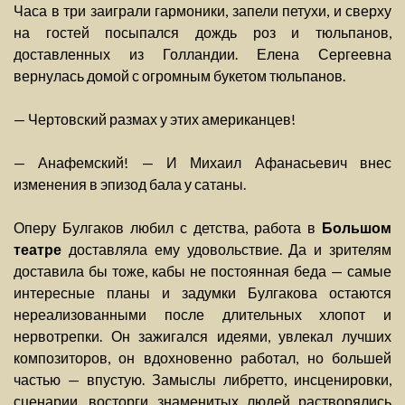
Часа в три заиграли гармоники, запели петухи, и сверху
на гостей посыпался дождь роз и тюльпанов,
доставленных из Голландии. Елена Сергеевна
вернулась домой с огромным букетом тюльпанов.
— Чертовский размах у этих американцев!
— Анафемский! — И Михаил Афанасьевич внес
изменения в эпизод бала у сатаны.
Оперу Булгаков любил с детства, работа в
Большом
театре
доставляла ему удовольствие. Да и зрителям
доставила бы тоже, кабы не постоянная беда — самые
интересные планы и задумки Булгакова остаются
нереализованными после длительных хлопот и
нервотрепки. Он зажигался идеями, увлекал лучших
композиторов, он вдохновенно работал, но большей
частью — впустую. Замыслы либретто, инсценировки,
сценарии, восторги знаменитых людей растворялись