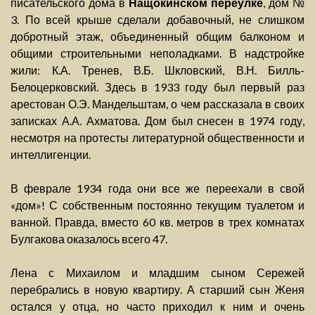
писательского дома в
Нащокинском переулке
, дом №
3. По всей крыше сделали добавочный, не слишком
добротный этаж, объединенный общим балконом и
общими строительными неполадками. В надстройке
жили: К.А. Тренев, В.Б. Шкловский, В.Н. Билль-
Белоцерковский. Здесь в 1933 году был первый раз
арестован О.Э. Мандельштам, о чем рассказала в своих
записках А.А. Ахматова. Дом был снесен в 1974 году,
несмотря на протесты литературной общественности и
интеллигенции.
В феврале 1934 года они все же переехали в свой
«дом»! С собственным постоянно текущим туалетом и
ванной. Правда, вместо 60 кв. метров в трех комнатах
Булгакова оказалось всего 47.
Лена с Михаилом и младшим сыном Сережей
перебрались в новую квартиру. А старший сын Женя
остался у отца, но часто приходил к ним и очень