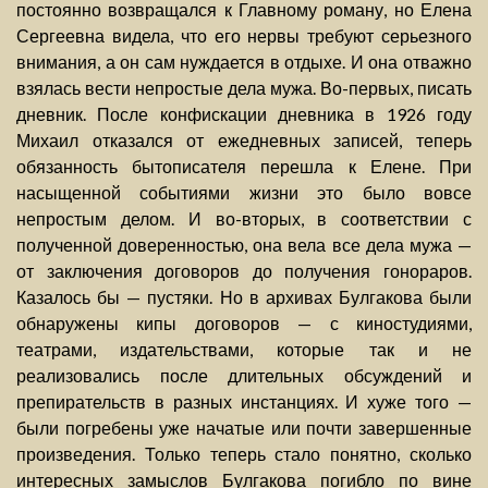
постоянно возвращался к Главному роману, но Елена
Сергеевна видела, что его нервы требуют серьезного
внимания, а он сам нуждается в отдыхе. И она отважно
взялась вести непростые дела мужа. Во-первых, писать
дневник. После конфискации дневника в 1926 году
Михаил отказался от ежедневных записей, теперь
обязанность бытописателя перешла к Елене. При
насыщенной событиями жизни это было вовсе
непростым делом. И во-вторых, в соответствии с
полученной доверенностью, она вела все дела мужа —
от заключения договоров до получения гонораров.
Казалось бы — пустяки. Но в архивах Булгакова были
обнаружены кипы договоров — с киностудиями,
театрами, издательствами, которые так и не
реализовались после длительных обсуждений и
препирательств в разных инстанциях. И хуже того —
были погребены уже начатые или почти завершенные
произведения. Только теперь стало понятно, сколько
интересных замыслов Булгакова погибло по вине