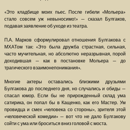
«Это кладбище моих пьес. После гибели «Мольера»
стало совсем уж невыносимо!» — сказал Булгаков,
подавая заявление об уходе из театра.
П.А. Марков сформулировал отношения Булгакова с
МХАТом так: «Это была дружба страстная, сильная,
часто мучительная, но абсолютно неразрывная, порой
доходившая — как в постановке Мольера — до
трагического взаимонепонимания».
Многие актеры оставались близкими друзьями
Булгакова до последнего дня, но случались и обиды —
спасал юмор. Если бы не прирожденный склад ума
сатирика, он попал бы в Кащенко, как его Мастер. Ум
провидца и смех «человека со стороны», зрителя этой
«человеческой комедии» — вот что не дало Булгакову
сойти с ума или броситься вниз головой с моста.