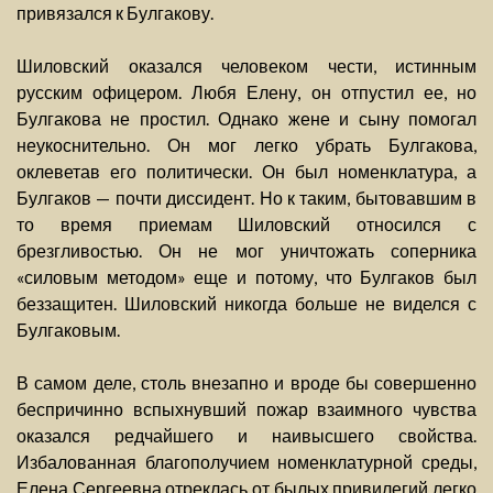
привязался к Булгакову.
Шиловский оказался человеком чести, истинным
русским офицером. Любя Елену, он отпустил ее, но
Булгакова не простил. Однако жене и сыну помогал
неукоснительно. Он мог легко убрать Булгакова,
оклеветав его политически. Он был номенклатура, а
Булгаков — почти диссидент. Но к таким, бытовавшим в
то время приемам Шиловский относился с
брезгливостью. Он не мог уничтожать соперника
«силовым методом» еще и потому, что Булгаков был
беззащитен. Шиловский никогда больше не виделся с
Булгаковым.
В самом деле, столь внезапно и вроде бы совершенно
беспричинно вспыхнувший пожар взаимного чувства
оказался редчайшего и наивысшего свойства.
Избалованная благополучием номенклатурной среды,
Елена Сергеевна отреклась от былых привилегий легко