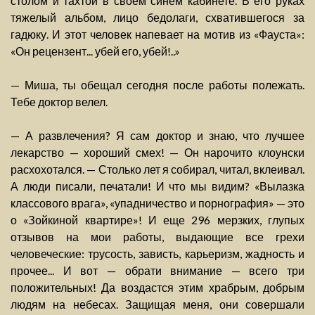
столом и тахтой в своем синем кабинете. В его руках
тяжелый альбом, лицо бедолаги, схватившегося за
гадюку. И этот человек напевает на мотив из «Фауста»:
«Он рецензент... убей его, убей!..»
— Миша, ты обещал сегодня после работы полежать.
Тебе доктор велел.
— А развлечения? Я сам доктор и знаю, что лучшее
лекарство — хороший смех! — Он нарочито клоунски
расхохотался. — Столько лет я собирал, читал, вклеивал.
А люди писали, печатали! И что мы видим? «Вылазка
классового врага», «упадничество и порнография» — это
о «Зойкиной квартире»! И еще 296 мерзких, глупых
отзывов на мои работы, выдающие все грехи
человеческие: трусость, зависть, карьеризм, жадность и
прочее... И вот — обрати внимание — всего три
положительных! Да воздастся этим храбрым, добрым
людям на небесах. Защищая меня, они совершали