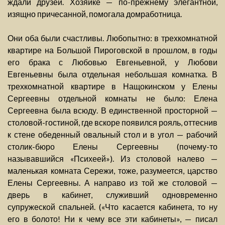
ждали друзей. Хозяйке — по-прежнему элегантной,
изящно причесанной, помогала домработница.
Они оба были счастливы. Любопытно: в трехкомнатной
квартире на Большой Пироговской в прошлом, в годы
его брака с Любовью Евгеньевной, у Любови
Евгеньевны была отдельная небольшая комнатка. В
трехкомнатной квартире в Нащокинском у Елены
Сергеевны отдельной комнаты не было: Елена
Сергеевна была всюду. В единственной просторной —
столовой-гостиной, где вскоре появился рояль, оттеснив
к стене обеденный овальный стол и в угол — рабочий
столик-бюро Елены Сергеевны (почему-то
называвшийся «Психеей»). Из столовой налево —
маленькая комната Сережи, тоже, разумеется, царство
Елены Сергеевны. А направо из той же столовой —
дверь в кабинет, служивший одновременно
супружеской спальней. («Что касается кабинета, то ну
его в болото! Ни к чему все эти кабинеты», — писал