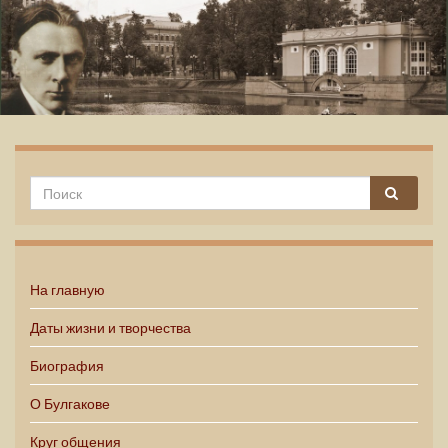
Михаил Булгаков
На главную
Даты жизни и творчества
Биография
О Булгакове
Круг общения