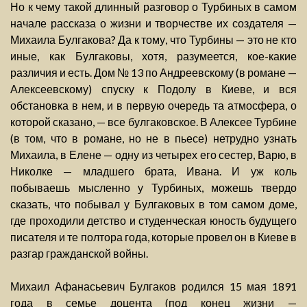
Но к чему такой длинный разговор о Турбиных в самом
начале рассказа о жизни и творчестве их создателя —
Михаила Булгакова? Да к тому, что Турбины — это не кто
иные, как Булгаковы, хотя, разумеется, кое-какие
различия и есть. Дом № 13 по Андреевскому (в романе —
Алексеевскому) спуску к Подолу в Киеве, и вся
обстановка в нем, и в первую очередь та атмосфера, о
которой сказано, — все булгаковское. В Алексее Турбине
(в том, что в романе, но не в пьесе) нетрудно узнать
Михаила, в Елене — одну из четырех его сестер, Варю, в
Николке — младшего брата, Ивана. И уж коль
побываешь мысленно у Турбиных, можешь твердо
сказать, что побывал у Булгаковых в том самом доме,
где проходили детство и студенческая юность будущего
писателя и те полтора года, которые провел он в Киеве в
разгар гражданской войны.
Михаил Афанасьевич Булгаков родился 15 мая 1891
года в семье доцента (под конец жизни —