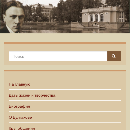
Михаил Булгаков
На главную
Даты жизни и творчества
Биография
О Булгакове
Круг общения