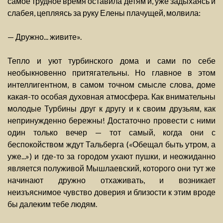
самое трудное время оставила детям и, уже задыхаясь и
слабея, цепляясь за руку Елены плачущей, молвила:
— Дружно... живите».
Тепло и уют турбинского дома и сами по себе
необыкновенно притягательны. Но главное в этом
интеллигентном, в самом точном смысле слова, доме
какая-то особая духовная атмосфера. Как внимательны
молодые Турбины друг к другу и к своим друзьям, как
непринужденно бережны! Достаточно провести с ними
один только вечер — тот самый, когда они с
беспокойством ждут Тальберга («Обещал быть утром, а
уже...») и где-то за городом ухают пушки, и неожиданно
является полуживой Мышлаевский, которого они тут же
начинают дружно отхаживать, и возникает
неизъяснимое чувство доверия и близости к этим вроде
бы далеким тебе людям.