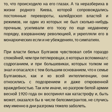
то, что происходило на его глазах. А та неразбериха в
жизни родного Киева, которой сопровождались
постоянные перевороты, калейдоскоп властей и
режимов, ни один из которых не был сколько-нибудь
прочным, усиливали его тоску по еще недавнему
порядку, взорванному революцией, и укрепляли его в
монархических если и не убеждениях, то симпатиях.
При власти белых Булгаков чувствовал себя гораздо
спокойней, чем при петлюровцах, о которых вспоминал с
содроганием, и при большевиках, которых толком не
знал и опасался с тем большим основанием, что к семье
Булгаковых, как и ко всей интеллигенции, они
относились с подозрением и даже откровенной
враждебностью. Так или иначе, но разгром белой армии
весной 1920 года он воспринял как катастрофу и, быть
может, оказался бы в числе белоэмигрантов, не случись
ему именно в дни разгрома тяжело заболеть.