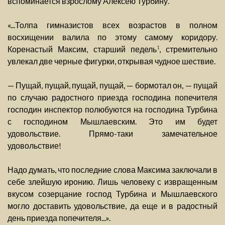
вспоминается взрослому Алексею Турбину.
«...Толпа гимназистов всех возрастов в полном
восхищении валила по этому самому коридору.
Коренастый Максим, старший педель
, стремительно
1
увлекал две черные фигурки, открывая чудное шествие.
— Пущай, пущай, пущай, пущай, — бормотал он, — пущай
по случаю радостного приезда господина попечителя
господин инспектор полюбуются на господина Турбина
с господином Мышлаевским. Это им будет
удовольствие. Прямо-таки замечательное
удовольствие!
Надо думать, что последние слова Максима заключали в
себе злейшую иронию. Лишь человеку с извращенным
вкусом созерцание господ Турбина и Мышлаевского
могло доставить удовольствие, да еще и в радостный
день приезда попечителя...».