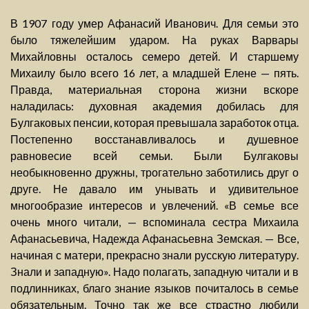
В 1907 году умер Афанасий Иванович. Для семьи это
было тяжелейшим ударом. На руках Варвары
Михайловны осталось семеро детей. И старшему
Михаилу было всего 16 лет, а младшей Елене — пять.
Правда, материальная сторона жизни вскоре
наладилась: духовная академия добилась для
Булгаковых пенсии, которая превышала заработок отца.
Постепенно восстанавливалось и душевное
равновесие всей семьи. Были Булгаковы
необыкновенно дружны, трогательно заботились друг о
друге. Не давало им унывать и удивительное
многообразие интересов и увлечений. «В семье все
очень много читали, — вспоминала сестра Михаила
Афанасьевича, Надежда Афанасьевна Земская. — Все,
начиная с матери, прекрасно знали русскую литературу.
Знали и западную». Надо полагать, западную читали и в
подлинниках, благо знание языков почиталось в семье
обязательным. Точно так же все страстно любили