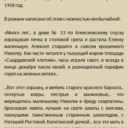
1918 год.
В романе написано об этом с нежностью необычайной:
«Много лет... в доме № 13 по Алексеевскому спуску
изразцовая печка в столовой грела и растила Еленку
маленькую, Алексея старшего и совсем крошечного
Николку. Как часто читался у пышущей жаром площади
«Саардамский плотник», часы играли гавот, и всегда в
конце декабря пахло хвоей, и разноцветный парафин
горел на зеленых ветвях...
...Вот этот изразец, и мебель старого красного бархата...
потертые ковры, пестрые и малиновые... что
мерещились маленькому Николке в бреду скарлатины,
бронзовая лампа, лучшие на свете шкапы с книгами,
пахнущими таинственным старинным шоколадом, с
Наташей Ростовой, Капитанской дочкой... все это мать в