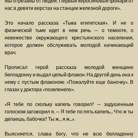
Мы отрезаны от людей. Первые керосиновые фонари от
нас в девяти верстах на станции железной дороги».
Это начало рассказа «Тьма египетская». И не о
физической тьме идет в нем речь — о темноте, о
невежестве окружающего крестьянского населения,
которое должен обслуживать молодой начинающий
врач.
Прописал герой рассказа молодой женщине
белладонну и выдал целый флакон. На другой день она к
нему с пустым флаконом: «Пожалуйте еще баночку». В
глазах у доктора «позеленело».
«Я тебе по скольку капель говорил? — задушенным
голоском заговорил я. — Я тебе по пять капель... Что ж ты
делаешь, бабочка? Ты ж... я ж...».
Выясняется, слава богу, что не всю белладонну