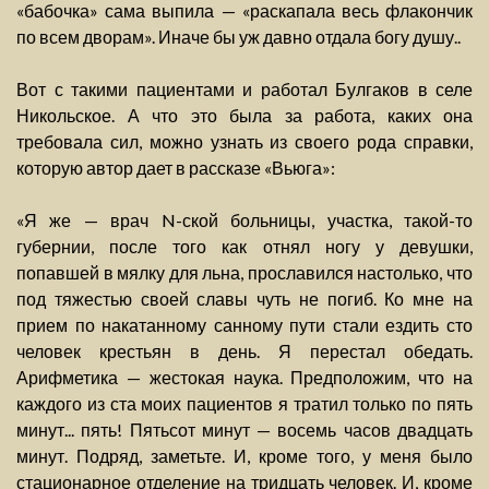
«бабочка» сама выпила — «раскапала весь флакончик
по всем дворам». Иначе бы уж давно отдала богу душу..
Вот с такими пациентами и работал Булгаков в селе
Никольское. А что это была за работа, каких она
требовала сил, можно узнать из своего рода справки,
которую автор дает в рассказе «Вьюга»:
«Я же — врач N-ской больницы, участка, такой-то
губернии, после того как отнял ногу у девушки,
попавшей в мялку для льна, прославился настолько, что
под тяжестью своей славы чуть не погиб. Ко мне на
прием по накатанному санному пути стали ездить сто
человек крестьян в день. Я перестал обедать.
Арифметика — жестокая наука. Предположим, что на
каждого из ста моих пациентов я тратил только по пять
минут... пять! Пятьсот минут — восемь часов двадцать
минут. Подряд, заметьте. И, кроме того, у меня было
стационарное отделение на тридцать человек. И, кроме