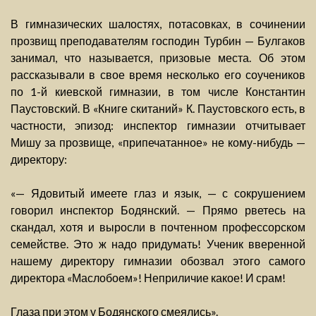
В гимназических шалостях, потасовках, в сочинении
прозвищ преподавателям господин Турбин — Булгаков
занимал, что называется, призовые места. Об этом
рассказывали в свое время несколько его соучеников
по 1-й киевской гимназии, в том числе Константин
Паустовский. В «Книге скитаний» К. Паустовского есть, в
частности, эпизод: инспектор гимназии отчитывает
Мишу за прозвище, «припечатанное» не кому-нибудь —
директору:
«— Ядовитый имеете глаз и язык, — с сокрушением
говорил инспектор Бодянский. — Прямо рветесь на
скандал, хотя и выросли в почтенном профессорском
семействе. Это ж надо придумать! Ученик вверенной
нашему директору гимназии обозвал этого самого
директора «Маслобоем»! Неприличие какое! И срам!
Глаза при этом у Бодянского смеялись».