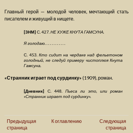
Главный герой — молодой человек, мечтающий стать
писателем и живущий в нищете.
[ЗНМ]
С. 427.
НЕ ХУЖЕ КНУТА ГАМСУНА.
Я голодаю. . . . . . . . . . . .
С. 453.
Кто сидит на чердаке над фельетоном
голодный, не следуй примеру чистоплюя Кнута
Гамсуна.
«Странник играет под сурдинку»
(1909), роман.
[Дневник]
С. 448.
Пьеса ли это, или роман
«Странник играет под сурдинку».
Предыдущая
К оглавлению
Следующая
страница
страница