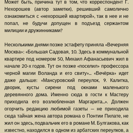
Может быть, причина тут в том, что корреспондент Г.
Нехорошев (автор заметки), решивший самолично
ознакомиться с «нехорошей квартирой», так в нее и не
попал, не будучи допущен в подъезд сержантом
милиции и дружинниками?
Несколькими днями позже эстафету приняла «Вечерняя
Москва»: «Большая Садовая, 10. Здесь в коммунальной
квартире под номером 50, Михаил Афанасьевич жил в
начале 20-х годов. Тут он позже «поселил» профессора
черной магии Воланда и его свиту»... «Вечёрка» идет
даже дальше: «Мансуровский переулок, 9. Калитка,
дворик, кусты сирени под окнами маленького
деревянного дома. Именно сюда в гости к Мастеру
приходила его возлюбленная Маргарита...». Должен
огорчить редакцию любимой газеты — не приходила
сюда тайная жена автора романа о Понтии Пилате, не
жил он здесь, подвальчик его в романе М. Булгакова, как
известно, находился в одном из арбатских переулков, а