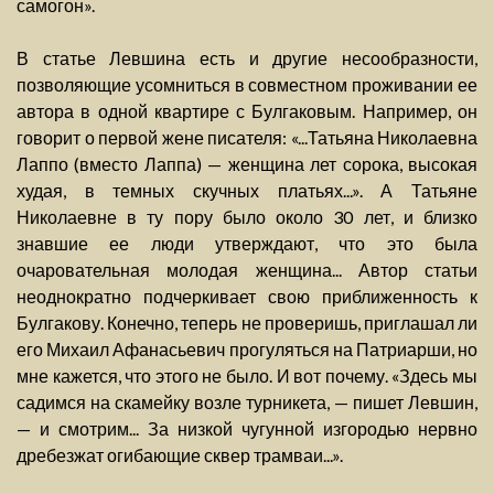
самогон».
В статье Левшина есть и другие несообразности,
позволяющие усомниться в совместном проживании ее
автора в одной квартире с Булгаковым. Например, он
говорит о первой жене писателя: «...Татьяна Николаевна
Лаппо (вместо Лаппа) — женщина лет сорока, высокая
худая, в темных скучных платьях...». А Татьяне
Николаевне в ту пору было около 30 лет, и близко
знавшие ее люди утверждают, что это была
очаровательная молодая женщина... Автор статьи
неоднократно подчеркивает свою приближенность к
Булгакову. Конечно, теперь не проверишь, приглашал ли
его Михаил Афанасьевич прогуляться на Патриарши, но
мне кажется, что этого не было. И вот почему. «Здесь мы
садимся на скамейку возле турникета, — пишет Левшин,
— и смотрим... За низкой чугунной изгородью нервно
дребезжат огибающие сквер трамваи...».