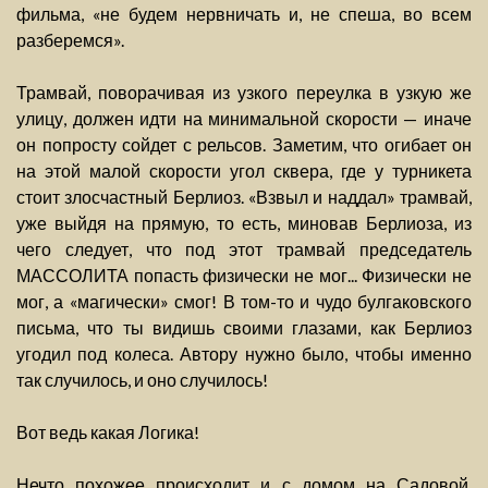
фильма, «не будем нервничать и, не спеша, во всем
разберемся».
Трамвай, поворачивая из узкого переулка в узкую же
улицу, должен идти на минимальной скорости — иначе
он попросту сойдет с рельсов. Заметим, что огибает он
на этой малой скорости угол сквера, где у турникета
стоит злосчастный Берлиоз. «Взвыл и наддал» трамвай,
уже выйдя на прямую, то есть, миновав Берлиоза, из
чего следует, что под этот трамвай председатель
МАССОЛИТА попасть физически не мог... Физически не
мог, а «магически» смог! В том-то и чудо булгаковского
письма, что ты видишь своими глазами, как Берлиоз
угодил под колеса. Автору нужно было, чтобы именно
так случилось, и оно случилось!
Вот ведь какая Логика!
Нечто похожее происходит и с домом на Садовой.