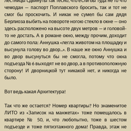
лестницы сдвинуты так тесно, что если бы туда не то что
чемодан — паспорт Поплавского бросить, так и тот не
смог бы проскочить. И никак не сумел бы сам дядя
Берлиоза выбить на повороте ногою стекло в окне — оно
здесь расположено на высоте двух метров — и головой-
то не достать. А в романе окно, между прочим, доходит
до самого пола: Аннушка «легла животом на площадку и
высунула голову во двор...». В наше же окно Аннушка и
во двор высунуться бы не смогла, потому что окна
подъезда № 6 выходят не во двор, а в противоположную
сторону! И дворницкой тут никакой нет, и никогда не
было.
Вот ведь какая Архитектура!
Так что же остается? Номер квартиры? Но знаменитое
ЛИТО из «Записок на манжетах» тоже помещалось в
квартире № 50, и, что любопытно, тоже в шестом
подъезде и тоже пятиэтажного дома! Правда, этаж не