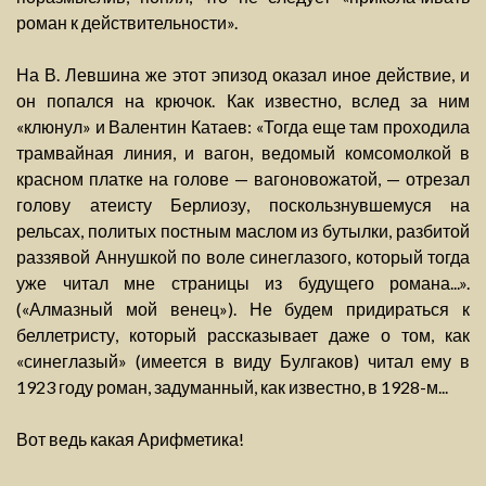
роман к действительности».
На В. Левшина же этот эпизод оказал иное действие, и
он попался на крючок. Как известно, вслед за ним
«клюнул» и Валентин Катаев: «Тогда еще там проходила
трамвайная линия, и вагон, ведомый комсомолкой в
красном платке на голове — вагоновожатой, — отрезал
голову атеисту Берлиозу, поскользнувшемуся на
рельсах, политых постным маслом из бутылки, разбитой
раззявой Аннушкой по воле синеглазого, который тогда
уже читал мне страницы из будущего романа...».
(«Алмазный мой венец»). Не будем придираться к
беллетристу, который рассказывает даже о том, как
«синеглазый» (имеется в виду Булгаков) читал ему в
1923 году роман, задуманный, как известно, в 1928-м...
Вот ведь какая Арифметика!