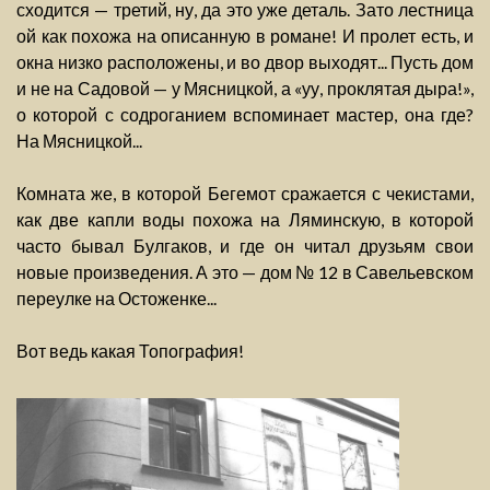
сходится — третий, ну, да это уже деталь. Зато лестница
ой как похожа на описанную в романе! И пролет есть, и
окна низко расположены, и во двор выходят... Пусть дом
и не на Садовой — у Мясницкой, а «уу, проклятая дыра!»,
о которой с содроганием вспоминает мастер, она где?
На Мясницкой...
Комната же, в которой Бегемот сражается с чекистами,
как две капли воды похожа на Ляминскую, в которой
часто бывал Булгаков, и где он читал друзьям свои
новые произведения. А это — дом № 12 в Савельевском
переулке на Остоженке...
Вот ведь какая Топография!