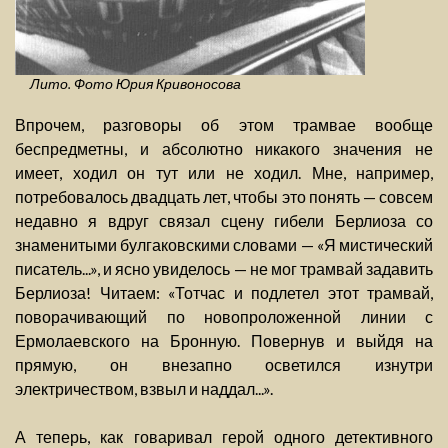
Лито. Фото Юрия Кривоносова
Впрочем, разговоры об этом трамвае вообще
беспредметны, и абсолютно никакого значения не
имеет, ходил он тут или не ходил. Мне, например,
потребовалось двадцать лет, чтобы это понять — совсем
недавно я вдруг связал сцену гибели Берлиоза со
знаменитыми булгаковскими словами — «Я мистический
писатель...», и ясно увиделось — не мог трамвай задавить
Берлиоза! Читаем: «Тотчас и подлетел этот трамвай,
поворачивающий по новопроложенной линии с
Ермолаевского на Бронную. Повернув и выйдя на
прямую, он внезапно осветился изнутри
электричеством, взвыл и наддал...».
А теперь, как говаривал герой одного детективного