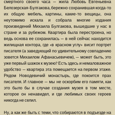
смертного своего часа — жила Любовь Евгеньевна
Белозерская-Булгакова, бережно сохранившая когда-то
их общую мебель, картины, какие-то вещицы, она
неутомимо искала и собрала многие издания
произведений Михаила Булгакова, вышедшие у нас в
стране и за рубежом. Квартира была перестроена, но
ведь основа ее сохранилась — в ней сейчас находится
жилищная контора, где «в красном углу» висит портрет
писателя (а заведующий по удивительному совпадению
зовется Михаилом Афанасьевичем), — может быть, это
уже первый шажок к музею? Есть здесь и немаловажное
удобство — квартира эта помещается на первом этаже.
Рядом Новодевичий монастырь, где покоится прах
писателя. И главное — мы не оскорбим его памяти, как
это было бы в случае создания музея в том месте,
которое он ненавидел, и где любимых своих героев
никогда не селил.
Ну, а как же быть с теми, что собираются в подъезде на