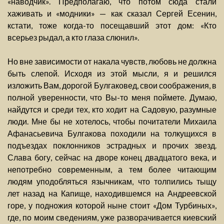
«наводчик». Предполагаю, что потом сюда стали
хаживать и «модники» — как сказал Сергей Есенин,
кстати, тоже когда-то посещавший этот дом: «Кто
всерьез рыдал, а кто глаза слюнил».
Но вне зависимости от накала чувств, любовь не должна
быть слепой. Исходя из этой мысли, я и решился
изложить Вам, дорогой Булгаковед, свои соображения, в
полной уверенности, что Вы-то меня поймете. Думаю,
найдутся и среди тех, кто ходит на Садовую, разумные
люди. Мне бы не хотелось, чтобы почитатели Михаила
Афанасьевича Булгакова походили на толкущихся в
подъездах поклонников эстрадных и прочих звезд.
Слава богу, сейчас на дворе конец двадцатого века, и
непотребно современным, а тем более читающим
людям уподобляться язычникам, что толпились тыщу
лет назад на Капище, находившемся на Андреевской
горе, у подножия которой ныне стоит «Дом Турбиных»,
где, по моим сведениям, уже разворачивается киевский