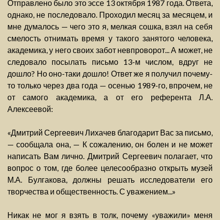
Отправлено было это эссе 13 октября 1987 года. Ответа,
однако, не последовало. Проходил месяц за месяцем, и
мне думалось — чего это я, мелкая сошка, взял на себя
смелость отнимать время у такого занятого человека,
академика, у него своих забот невпроворот... А может, не
следовало посылать письмо 13-м числом, вдруг не
дошло? Но оно-таки дошло! Ответ же я получил почему-
то только через два года — осенью 1989-го, впрочем, не
от самого академика, а от его референта Л.А.
Алексеевой:
«Дмитрий Сергеевич Лихачев благодарит Вас за письмо,
— сообщала она, — К сожалению, он болен и не может
написать Вам лично. Дмитрий Сергеевич полагает, что
вопрос о том, где более целесообразно открыть музей
М.А. Булгакова, должны решать исследователи его
творчества и общественность. С уважением...»
Никак не мог я взять в толк, почему «уважили» меня