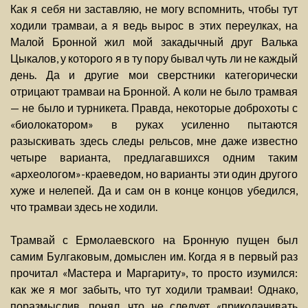
Как я себя ни заставляю, не могу вспомнить, чтобы тут
ходили трамваи, а я ведь вырос в этих переулках, на
Малой Бронной жил мой закадычный друг Валька
Цыкалов, у которого я в ту пору бывал чуть ли не каждый
день. Да и другие мои сверстники категорически
отрицают трамваи на Бронной. А коли не было трамвая
— не было и турникета. Правда, некоторые доброхоты с
«биолокатором» в руках усиленно пытаются
разыскивать здесь следы рельсов, мне даже известно
четыре варианта, предлагавшихся одним таким
«археологом»-краеведом, но варианты эти один другого
хуже и нелепей. Да и сам он в конце концов убедился,
что трамваи здесь не ходили.
Трамвай с Ермолаевского на Бронную пущен был
самим Булгаковым, домыслен им. Когда я в первый раз
прочитал «Мастера и Маргариту», то просто изумился:
как же я мог забыть, что тут ходили трамваи! Однако,
поразмыслив, понял, что не следует «приколачивать