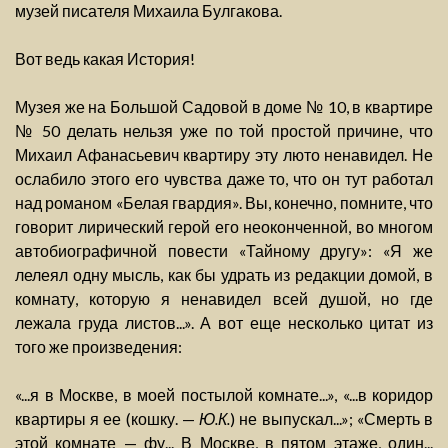
музей писателя Михаила Булгакова.
Вот ведь какая История!
Музея же на Большой Садовой в доме № 10, в квартире
№ 50 делать нельзя уже по той простой причине, что
Михаил Афанасьевич квартиру эту люто ненавидел. Не
ослабило этого его чувства даже то, что он тут работал
над романом «Белая гвардия». Вы, конечно, помните, что
говорит лирический герой его неоконченной, во многом
автобиографичной повести «Тайному другу»: «Я же
лелеял одну мысль, как бы удрать из редакции домой, в
комнату, которую я ненавидел всей душой, но где
лежала груда листов...». А вот еще несколько цитат из
того же произведения:
«...я в Москве, в моей постылой комнате...», «...в коридор
квартиры я ее (кошку. —
Ю.К.
) не выпускал...»; «Смерть в
этой комнате — фу... В Москве, в пятом этаже, один...