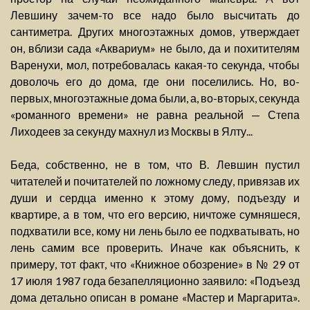
Левшину зачем-то все надо было высчитать до
сантиметра. Других многоэтажных домов, утверждает
он, вблизи сада «Аквариум» не было, да и похитителям
Варенухи, мол, потребовалась какая-то секунда, чтобы
доволочь его до дома, где они поселились. Но, во-
первых, многоэтажные дома были, а, во-вторых, секунда
«романного времени» не равна реальной — Степа
Лиходеев за секунду махнул из Москвы в Ялту...
Беда, собственно, не в том, что В. Левшин пустил
читателей и почитателей по ложному следу, привязав их
души и сердца именно к этому дому, подъезду и
квартире, а в том, что его версию, ничтоже сумняшеся,
подхватили все, кому ни лень было ее подхватывать, но
лень самим все проверить. Иначе как объяснить, к
примеру, тот факт, что «Книжное обозрение» в № 29 от
17 июля 1987 года безапелляционно заявило: «Подъезд
дома детально описан в романе «Мастер и Маргарита».