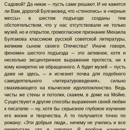
Садовой? Да никак — пусть сами решают. И не кажется
ли Вам, дорогой Булгаковед, что «стенопись» и «черные
мессы» в шестом подъезде созданы тем
обстоятельством, что у нас отсутствовали не только
музей, но и открытое, громогласное признание Михаила
Булгакова классиком русской советской литературы,
великим сыном своего Отечества? Иначе говоря,
феномен шестого подъезда — это активное, хотя и
несколько эксцентричное выражение протеста, ни к
кому конкретно не обращенного. А будет музей — пусть
даже не здесь, — и исчезнет почва для подобного
самодеятельного «литературоведения», сильно
смахивающего на языческое идолопоклонство. Ведь
чисты же стены и потолки, скажем, в доме на Мойке.
Существуют и другие способы выражения своей любви
к писателю — ну, хотя бы серьезное глубокое изучение
его жизни и творчества. А то получается точно по
роману: «Эти добрые люди... ничему не учились и все
перепутали, что я говорил. Я вообще начинаю