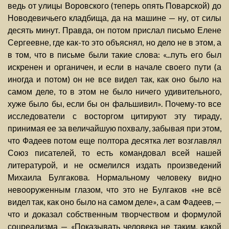
ведь от улицы Воровского (теперь опять Поварской) до
Новодевичьего кладбища, да на машине — ну, от силы
десять минут. Правда, он потом прислал письмо Елене
Сергеевне, где как-то это объяснял, но дело не в этом, а
в том, что в письме были такие слова: «...путь его был
искренен и органичен, и если в начале своего пути (а
иногда и потом) он не все видел так, как оно было на
самом деле, то в этом не было ничего удивительного,
хуже было бы, если бы он фальшивил». Почему-то все
исследователи с восторгом цитируют эту тираду,
принимая ее за величайшую похвалу, забывая при этом,
что Фадеев потом еще полтора десятка лет возглавлял
Союз писателей, то есть командовал всей нашей
литературой, и не осмелился издать произведений
Михаила Булгакова. Нормальному человеку видно
невооруженным глазом, что это не Булгаков «не всё
видел так, как оно было на самом деле», а сам Фадеев, —
что и доказал собственным творчеством и формулой
соцреализма — «Показывать человека не таким, какой