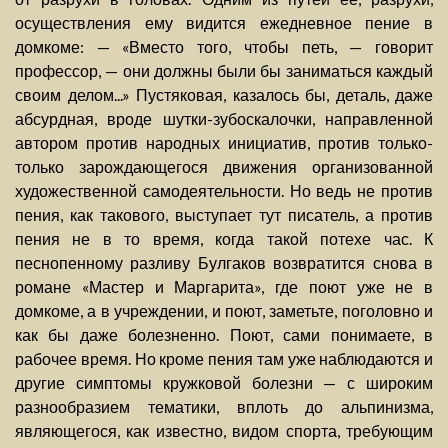
осуществления ему видится ежедневное пение в
домкоме: — «Вместо того, чтобы петь, — говорит
профессор, — они должны были бы заниматься каждый
своим делом...» Пустяковая, казалось бы, деталь, даже
абсурдная, вроде шутки-зубоскалочки, направленной
автором против народных инициатив, против только-
только зарождающегося движения организованной
художественной самодеятельности. Но ведь не против
пения, как такового, выступает тут писатель, а против
пения не в то время, когда такой потехе час. К
песнопенному разливу Булгаков возвратится снова в
романе «Мастер и Маргарита», где поют уже не в
домкоме, а в учреждении, и поют, заметьте, поголовно и
как бы даже болезненно. Поют, сами понимаете, в
рабочее время. Но кроме пения там уже наблюдаются и
другие симптомы кружковой болезни — с широким
разнообразием тематики, вплоть до альпинизма,
являющегося, как известно, видом спорта, требующим