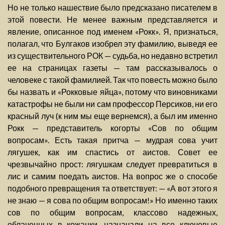
Но не только нашествие было предсказано писателем в
этой повести. Не менее важным представляется и
явление, описанное под именем «Рокк». Я, признаться,
полагал, что Булгаков изобрел эту фамилию, выведя ее
из существительного РОК — судьба, но недавно встретил
ее на страницах газеты — там рассказывалось о
человеке с такой фамилией. Так что повесть можно было
бы назвать и «Рокковые яйца», потому что виновниками
катастрофы не были ни сам профессор Персиков, ни его
красный луч (к ним мы еще вернемся), а был им именно
Рокк — представитель когорты «Сов по общим
вопросам». Есть такая притча — мудрая сова учит
лягушек, как им спастись от аистов. Совет ее
чрезвычайно прост: лягушкам следует превратиться в
лис и самим поедать аистов. На вопрос же о способе
подобного превращения та ответствует: — «А вот этого я
не знаю — я сова по общим вопросам!» Но именно таких
сов по общим вопросам, классово надежных,
облаченных в кожанки, назначали на все ключевые