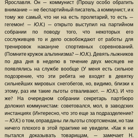
Ярославля. Он — коммунист (Прошу особо обратить
внимание — не беспартийный писатель, а коммунист, и к
тому же самый, что ни на есть пролетарий, то есть —
гегемон! —
Ю.К.
) — открыто выступил на партийном
собрании по поводу того, что некоторых его
сослуживцев то и дело освобождают от работы для
тренировок накануне спортивных соревнований.
(Помните кружок альпинизма? —
Ю.К.
). Девять лыжников
по два дня в неделю в течение двух месяцев не
появлялись на службе вообще (У меня есть сильное
подозрение, что эти ребята не входят в девятку
сильнейших мировых снегобегов, но, видимо, близки к
этому, раз им такие льготы отваливают. —
Ю.К.
). И что
же? На очередном собрании секретарь партбюро
доложил коммунистам: советовался, мол, в заводских
инстанциях (Интересно, что это еще за подразделение?
—
Ю.К.
) о том, оправданы ли льготы спортсменам, но там
ничего плохого в этой практике не увидели. «Как я ни
пытался доказывать товарищам, — замечает Н.