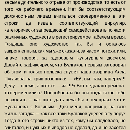
весьма длительного отрыва от производства, то есть от
того же рабочего времени. Нет бы соответствующим
должностным лицам вчитаться своевременно в эти
строки да издать соответствующий циркуляр,
категорически запрещающий самодействовать по части
различных художеств в регистрируемое табелем время.
Глядишь, оно, художество, так бы и осталось
закрепленным, как мы уже сказали, за часом потехи, или,
иначе говоря, за здоровым культурным досугом.
Давайте зафиксируем, что Булгаков первым заговорил
об этом, и только полвека спустя наша озорница Алла
Пугачева на крик возопила: — «Ей, вы, там, наверху!!!
Делу — время, а потехе — час!!!» Вот ведь как времена-
то переменились! Попробовала бы она тогда такое себе
позволить — как пить дать пела бы в тех краях, что и
Русланова с Козиным... Для меня, например, на всю
жизнь загадка — как все-таки Булгаков уцелел в ту пору?
Тогда в его строки никто из тех, кому бы следовало, не
вчитался, и нужных выводов не сделал, да и не захотел