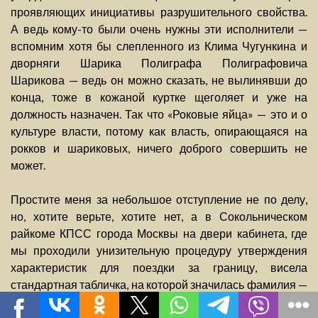
проявляющих инициативы разрушительного свойства.
А ведь кому-то были очень нужны эти исполнители —
вспомним хотя бы слепленного из Клима Чугункина и
дворняги Шарика Полиграфа Полиграфовича
Шарикова — ведь он можно сказать, не вылинявши до
конца, тоже в кожаной куртке щеголяет и уже на
должность назначен. Так что «Роковые яйца» — это и о
культуре власти, потому как власть, опирающаяся на
рокков и шариковых, ничего доброго совершить не
может.
Простите меня за небольшое отступление не по делу,
но, хотите верьте, хотите нет, а в Сокольническом
райкоме КПСС города Москвы на двери кабинета, где
мы проходили унизительную процедуру утверждения
характеристик для поездки за границу, висела
стандартная табличка, на которой значилась фамилия —
«ШАРИКОВ»... Судя по вопросам, которые нам там