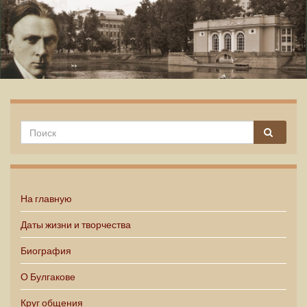
Михаил Булгаков
На главную
Даты жизни и творчества
Биография
О Булгакове
Круг общения