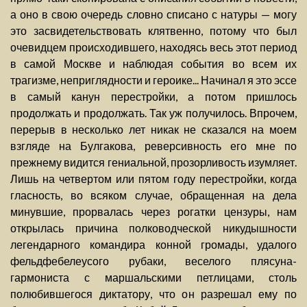
а оно в свою очередь словно списано с натуры — могу
это засвидетельствовать клятвенно, потому что был
очевидцем происходившего, находясь весь этот период
в самой Москве и наблюдая события во всем их
трагизме, неприглядности и героике... Начинал я это эссе
в самый канун перестройки, а потом пришлось
продолжать и продолжать. Так уж получилось. Впрочем,
перерыв в несколько лет никак не сказался на моем
взгляде на Булгакова, реверсивность его мне по
прежнему видится гениальной, прозорливость изумляет.
Лишь на четвертом или пятом году перестройки, когда
гласность, во всяком случае, обращенная на дела
минувшие, прорвалась через рогатки цензуры, нам
открылась причина полководческой никудышности
легендарного командира конной громады, удалого
фельдфебелеусого рубаки, веселого плясуна-
гармониста с маршальскими петлицами, столь
полюбившегося диктатору, что он разрешал ему по