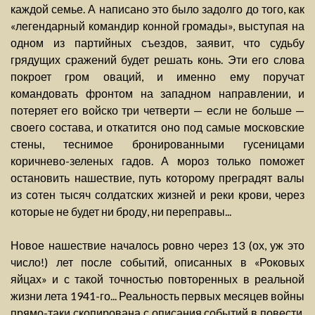
каждой семье. А написано это было задолго до того, как
«легендарный командир конной громады», выступая на
одном из партийных съездов, заявит, что судьбу
грядущих сражений будет решать конь. Эти его слова
покроет гром оваций, и именно ему поручат
командовать фронтом на западном направлении, и
потеряет его войско три четверти — если не больше —
своего состава, и откатится оно под самые московские
стены, теснимое бронированными гусеницами
коричнево-зеленых гадов. А мороз только поможет
остановить нашествие, путь которому преградят валы
из сотен тысяч солдатских жизней и реки крови, через
которые не будет ни броду, ни переправы...
Новое нашествие началось ровно через 13 (ох, уж это
число!) лет после событий, описанных в «Роковых
яйцах» и с такой точностью повторенных в реальной
жизни лета 1941-го... Реальность первых месяцев войны
прямо-таки скопирована с описания событий в повести,