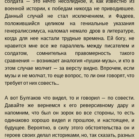
солдата — это нечто несолидное, и, как известно из
военной истории, к победам никогда не приводившее.
Данный случай не стал исключением, и Фадеев,
положившийся целиком на гениальные указания
генералиссимуса, наломал немало дров в литературе,
когда для нее настали трудные времена. Ей богу, не
нравится мне все же параллель между писателем и
солдатом, сомнительна правомерность такого
сравнения — возникает аналогия «пушки-музы», и кто в
этом случае молчит — за версту видно. Впрочем, если
музы и не молчат, то еще вопрос, то ли они говорят, что
требует от них совесть...
А вот Булгаков что видел, то и говорил — по совести.
Давайте же вернемся к его реверсивному дару и
напомним, что был он зорок во все стороны, то есть
одинаково хорошо видел и прошлое, и настоящее, и
будущее. Вероятно, в силу этого обстоятельства он и
героев своих делал историками, но, так сказать, разных