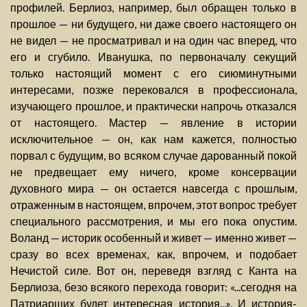
профилей. Берлиоз, например, был обращен только в
прошлое — ни будущего, ни даже своего настоящего он
не видел — не просматривал и на один час вперед, что
его и сгубило. Иванушка, по первоначалу секущий
только настоящий момент с его сиюминутными
интересами, позже перековался в профессионала,
изучающего прошлое, и практически напрочь отказался
от настоящего. Мастер — явление в истории
исключительное — он, как нам кажется, полностью
порвал с будущим, во всяком случае дарованный покой
не предвещает ему ничего, кроме консервации
духовного мира — он остается навсегда с прошлым,
отраженным в настоящем, впрочем, этот вопрос требует
специального рассмотрения, и мы его пока опустим.
Воланд — историк особенный и живет — именно живет —
сразу во всех временах, как, впрочем, и подобает
Нечистой силе. Вот он, переведя взгляд с Канта на
Берлиоза, безо всякого перехода говорит: «...сегодня на
Патриарших будет интересная история...». И история-