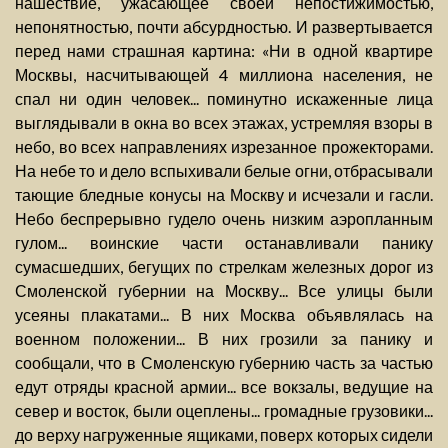
нашествие, ужасающее своей непостижимостью,
непонятностью, почти абсурдностью. И развертывается
перед нами страшная картина: «Ни в одной квартире
Москвы, насчитывающей 4 миллиона населения, не
спал ни один человек... поминутно искаженные лица
выглядывали в окна во всех этажах, устремляя взоры в
небо, во всех направлениях изрезанное прожекторами.
На небе то и дело вспыхивали белые огни, отбрасывали
тающие бледные конусы на Москву и исчезали и гасли.
Небо беспрерывно гудело очень низким аэропланным
гулом... воинские части останавливали панику
сумасшедших, бегущих по стрелкам железных дорог из
Смоленской губернии на Москву... Все улицы были
усеяны плакатами... В них Москва объявлялась на
военном положении... В них грозили за панику и
сообщали, что в Смоленскую губернию часть за частью
едут отряды красной армии... все вокзалы, ведущие на
север и восток, были оцеплены... громадные грузовики...
до верху нагруженные ящиками, поверх которых сидели