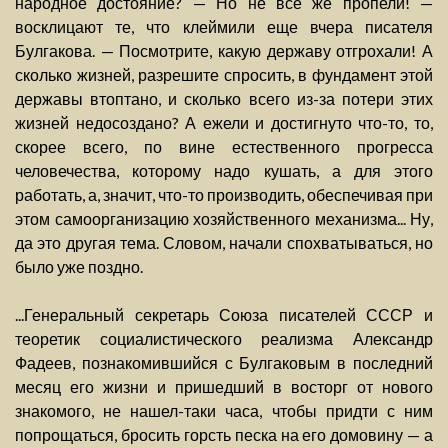
народное достояние? — Но не всё же пропели! —
восклицают те, что клеймили еще вчера писателя
Булгакова. — Посмотрите, какую державу отгрохали! А
сколько жизней, разрешите спросить, в фундамент этой
державы втоптано, и сколько всего из-за потери этих
жизней недосоздано? А ежели и достигнуто что-то, то,
скорее всего, по вине естественного прогресса
человечества, которому надо кушать, а для этого
работать, а, значит, что-то производить, обеспечивая при
этом самоорганизацию хозяйственного механизма... Ну,
да это другая тема. Словом, начали спохватываться, но
было уже поздно.
...Генеральный секретарь Союза писателей СССР и
теоретик социалистического реализма Александр
Фадеев, познакомившийся с Булгаковым в последний
месяц его жизни и пришедший в восторг от нового
знакомого, не нашел-таки часа, чтобы придти с ним
попрощаться, бросить горсть песка на его домовину — а