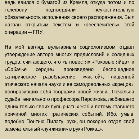
ведь явился с бумагой из Кремля, откуда потом и по
телефону подтвердили неукоснительную
обязательность исполнения своего распоряжения. Был
назван открытым текстом и «обеспечитель» этой
операции — ГПУ.
На мой взгляд, вульгарным социологизмом отдает
утверждение автора многих предисловий и солидных
трудов, считающего, что «в повестях «Роковые яйца» и
«Собачье сердце» произведено беспощадное
сатирическое разоблачение «чистой», лишенной
этического начала науки и ее самодовольных «жрецов»,
вообразивших себя творцами новой жизни... Печальна
судьба гениального профессора Персикова, любившего
одних только своих пупырчатых жаб и потому ставшего
причиной многих трагических событий. Ибо, умыв,
подобно Понтию Пилату, руки, он покорно отдал свой
замечательный «луч жизни» в руки Рокка...».