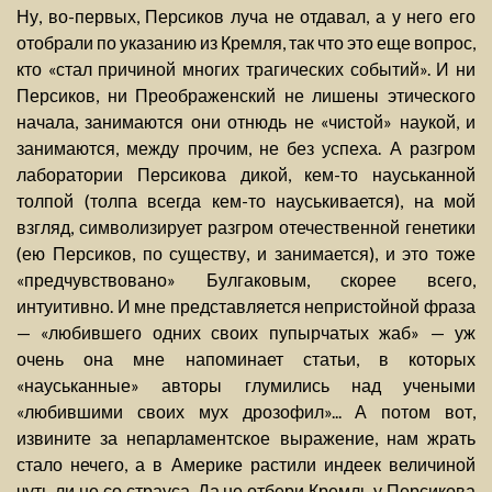
Ну, во-первых, Персиков луча не отдавал, а у него его
отобрали по указанию из Кремля, так что это еще вопрос,
кто «стал причиной многих трагических событий». И ни
Персиков, ни Преображенский не лишены этического
начала, занимаются они отнюдь не «чистой» наукой, и
занимаются, между прочим, не без успеха. А разгром
лаборатории Персикова дикой, кем-то науськанной
толпой (толпа всегда кем-то науськивается), на мой
взгляд, символизирует разгром отечественной генетики
(ею Персиков, по существу, и занимается), и это тоже
«предчувствовано» Булгаковым, скорее всего,
интуитивно. И мне представляется непристойной фраза
— «любившего одних своих пупырчатых жаб» — уж
очень она мне напоминает статьи, в которых
«науськанные» авторы глумились над учеными
«любившими своих мух дрозофил»... А потом вот,
извините за непарламентское выражение, нам жрать
стало нечего, а в Америке растили индеек величиной
чуть ли не со страуса. Да не отбери Кремль у Персикова