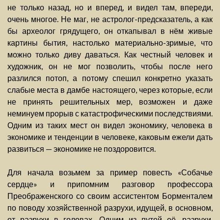
не только назад, но и вперед, и видел там, впереди,
очень многое. Не маг, не астролог-предсказатель, а как
бы археолог грядущего, он откапывал в нём живые
картины бытия, настолько материально-зримые, что
можно только диву даваться. Как честный человек и
художник, он не мог позволить, чтобы после него
разлился потоп, а потому спешил конкретно указать
слабые места в дамбе настоящего, через которые, если
не принять решительных мер, возможен и даже
неминуем прорыв с катастрофическими последствиями.
Одним из таких мест он видел экономику, человека в
экономике и тенденции в человеке, каковым ежели дать
развиться — экономике не поздоровится.
Для начала возьмем за пример повесть «Собачье
сердце» и припомним разговор профессора
Преображенского со своим ассистентом Борменталем
по поводу хозяйственной разрухи, идущей, в основном,
от разрухи в головах. Одним из путей её, разрухи,