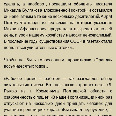
сделать, а наоборот, поспешили объявить писателя
Михаила Булгакова злокозненной контрой, и оставался
он непечатным в течение нескольких десятилетий. А зря!
Потому что плоды из тех семян, на которые указывал
Михаил Афанасьевич, продолжают вызревать и по сей
день, и урон нашему хозяйству наносят неисчислимый.
В последние годы существования СССР в газетах стали
появляться удивительные статейки...
Чтобы не быть голословным, процитирую «Правду»
восьмидесятых годов...
«Рабочее время — работе» — так озаглавлен обзор
читательских писем. Вот несколько строк из него: «Л.
Рыжко из г. Кременчуга Полтавской области с
озабоченностью пишет: «В нашей организации иной раз
отпускают на несколько дней тридцать человек для
участия в репетициях хора...». «Вызывает недоумение, —
резюмирует это высказывание комментатор, — почему