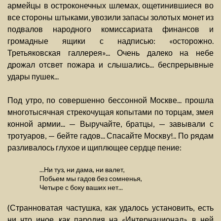
армейцы в остроконечных шлемах, ощетинившиеся во
все стороны штыками, увозили запасы золотых монет из
подвалов народного комиссариата финансов и
громадные ящики с надписью: «осторожно.
Третьяковская галлерея»... Очень далеко на небе
дрожал отсвет пожара и слышались... беспрерывные
удары пушек...
Под утро, по совершенно бессонной Москве... прошла
многотысячная стрекочущая копытами по торцам, змея
конной армии... — Выручайте, братцы, — завывали с
тротуаров, — бейте гадов... Спасайте Москву!.. По рядам
разливалось глухое и щиплющее сердце пение:
...Ни туз, ни дама, ни валет,
Побьем мы гадов без сомненья,
Четыре с боку ваших нет...
(Странноватая частушка, как удалось установить, есть
ни что иное, как пародия на «Интернационал», в ней