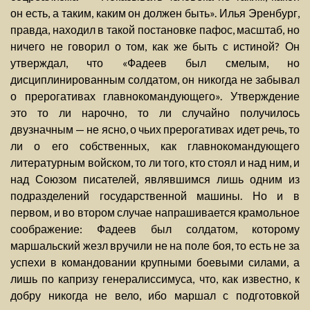
он есть, а таким, каким он должен быть». Илья Эренбург,
правда, находил в такой постановке пафос, масштаб, но
ничего не говорил о том, как же быть с истиной? Он
утверждал, что «Фадеев был смелым, но
дисциплинированным солдатом, он никогда не забывал
о прерогативах главнокомандующего». Утверждение
это то ли нарочно, то ли случайно получилось
двузначным — не ясно, о чьих прерогативах идет речь, то
ли о его собственных, как главнокомандующего
литературным войском, то ли того, кто стоял и над ним, и
над Союзом писателей, являвшимся лишь одним из
подразделений государственной машины. Но и в
первом, и во втором случае напрашивается крамольное
соображение: Фадеев был солдатом, которому
маршальский жезл вручили не на поле боя, то есть не за
успехи в командовании крупными боевыми силами, а
лишь по капризу генералиссимуса, что, как известно, к
добру никогда не вело, ибо маршал с подготовкой