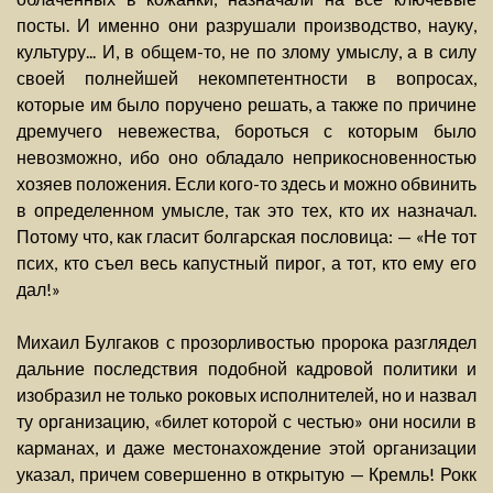
посты. И именно они разрушали производство, науку,
культуру... И, в общем-то, не по злому умыслу, а в силу
своей полнейшей некомпетентности в вопросах,
которые им было поручено решать, а также по причине
дремучего невежества, бороться с которым было
невозможно, ибо оно обладало неприкосновенностью
хозяев положения. Если кого-то здесь и можно обвинить
в определенном умысле, так это тех, кто их назначал.
Потому что, как гласит болгарская пословица: — «Не тот
псих, кто съел весь капустный пирог, а тот, кто ему его
дал!»
Михаил Булгаков с прозорливостью пророка разглядел
дальние последствия подобной кадровой политики и
изобразил не только роковых исполнителей, но и назвал
ту организацию, «билет которой с честью» они носили в
карманах, и даже местонахождение этой организации
указал, причем совершенно в открытую — Кремль! Рокк