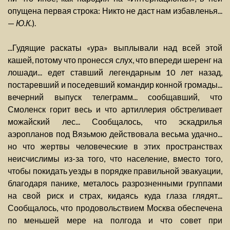
опущена первая строка: Никто не даст нам избавленья...
—
Ю.К.
).
...Гудящие раскаты «ура» выплывали над всей этой
кашей, потому что пронесся слух, что впереди шеренг на
лошади... едет ставший легендарным 10 лет назад,
постаревший и поседевший командир конной громады...
вечерний выпуск телеграмм... сообщавший, что
Смоленск горит весь и что артиллерия обстреливает
можайский лес... Сообщалось, что эскадрилья
аэропланов под Вязьмою действовала весьма удачно...
но что жертвы человеческие в этих пространствах
неисчислимы из-за того, что население, вместо того,
чтобы покидать уезды в порядке правильной эвакуации,
благодаря панике, металось разрозненными группами
на свой риск и страх, кидаясь куда глаза глядят...
Сообщалось, что продовольствием Москва обеспечена
по меньшей мере на полгода и что совет при