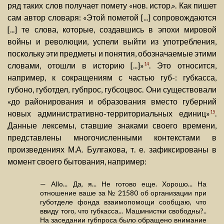
ряд таких слов получает помету «нов. истор.». Как пишет
сам автор словаря: «Этой пометой [...] сопровождаются
[...] те слова, которые, создавшись в эпохи мировой
войны и революции, успели выйти из употребления,
поскольку эти предметы и понятия, обозначаемые этими
словами, отошли в историю [...]»
. Это относится,
14
например, к сокращениям с частью губ-: губкасса,
губоно, губотдел, губпрос, губсоцвос. Они существовали
«до районирования и образования вместо губерний
новых административно-территориальных единиц»
.
15
Данные лексемы, ставшие знаками своего времени,
представлены многочисленными контекстами в
произведениях М.А. Булгакова, т. е. зафиксированы в
момент своего бытования, например:
— Allo... Да, я... Не готово еще. Хорошо... На
отношение ваше за № 21580 об организации при
губотделе фонда взаимопомощи сообщаю, что
ввиду того, что губкасса... Машинистки свободны?..
На заседании губпроса было обращено внимание