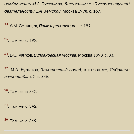
изображении М.А. Булгакова, Лики языка: к 45-летию научной
деятельности Е.А. Земской
, Москва 1998, с. 167.
24
. А.М. Селищев,
Язык и революция
..., с. 199.
25
. Там же, с. 192.
26
. Б.С. Мягков,
Булгаковская Москва
, Москва 1993, с. 33.
27
. М.А. Булгаков,
Золотистый город
, в кн.: он же,
Собрание
сочинений
..., т. 2, с. 345.
28
. Там же, с. 342.
29
. Там же, с. 342.
30
. Там же, с. 349.