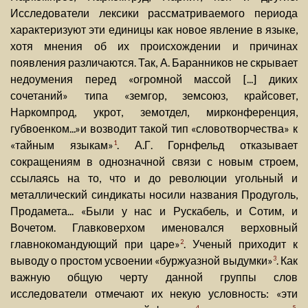
Исследователи лексики рассматриваемого периода
характеризуют эти единицы как новое явление в языке,
хотя мнения об их происхождении и причинах
появления различаются. Так, А. Баранников не скрывает
недоумения перед «огромной массой [...] диких
сочетаний» типа «земгор, земсоюз, крайсовет,
Наркомпрод, укрот, земотдел, мирконференция,
губвоенком...»и возводит такой тип «словотворчества» к
«тайным языкам»
. А.Г. Горнфельд отказывает
1
сокращениям в однозначной связи с новым строем,
ссылаясь на то, что и до революции угольный и
металлический синдикаты носили названия Продуголь,
Продамета... «Были у нас и Рускабель, и Сотим, и
Вочетом. Главковерхом именовался верховный
главнокомандующий при царе»
. Ученый приходит к
2
выводу о простом усвоении «буржуазной выдумки»
. Как
3
важную общую черту данной группы слов
исследователи отмечают их некую условность: «эти
4
5