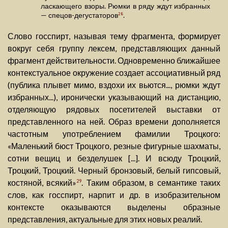
ласкающего взоры. Рюмки в ряду ждут избранных
— спецов-дегустаторов
.
28
Слово госспирт, называя тему фрагмента, формирует
вокруг себя группу лексем, представляющих данный
фрагмент действительности. Одновременно ближайшее
контекстуальное окружение создает ассоциативный ряд
(публика плывет мимо, вздохи их вьются..., рюмки ждут
избранных...), иронически указывающий на дистанцию,
отделяющую рядовых посетителей выставки от
представленного на ней. Образ времени дополняется
частотным употреблением фамилии Троцкого:
«Маленький бюст Троцкого, резные фигурные шахматы,
сотни вещиц и безделушек [...]. И всюду Троцкий,
Троцкий, Троцкий. Черный бронзовый, белый гипсовый,
костяной, всякий»
. Таким образом, в семантике таких
29
слов, как госспирт, нарпит и др. в изобразительном
контексте оказываются выделены образные
представления, актуальные для этих новых реалий.