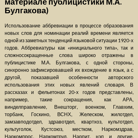
материале публицистики М.А.
Булгакова)
Использование аббревиации в процессе образования
новых слов для номинации реалий времени является
одной из заметных тенденций языковой ситуации 1920-х
годов. Аббревиатуры как «инициального типа», так и
сложносокращенные слова широко отражены в
публицистике М.А. Булгакова, с одной стороны,
синхронно зафиксировавшей их вхождение в язык, а с
другой, показавшей особенности авторского
использования этих новых явлений словаря. В
рассказах и фельетонах 20-х годов представлены,
например, такие сокращения, как АРА,
винделправление, Внешторг, военком, Главхим,
торбанк, Госкино, ВСНХ, Желеском, жилотдел,
замзавподотдел, здравотдел, квартхоз, культотдел,
культуголок, Кустсоюз, местком, Наркомздрав,
Наркомпрос, Наркомтруд, Нарпит, нэп и другие.