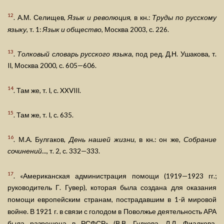
12
. А.М. Селищев,
Язык и революция
, в кн.:
Труды по русскому
языку
, т. 1:
Язык и общество
, Москва 2003, с. 226.
13
.
Толковый словарь русского языка
, под ред. Д.Н. Ушакова, т.
II, Москва 2000, с. 605—606.
14
. Там же, т. I, с. XXVIII.
15
. Там же, т. I, с. 635.
16
. М.А. Булгаков,
День нашей жизни
, в кн.: он же,
Собрание
сочинений
..., т. 2, с. 332—333.
17
. «Американская администрация помощи (1919—1923 гг.;
руководитель Г. Гувер), которая была создана для оказания
помощи европейским странам, пострадавшим в 1-й мировой
войне. В 1921 г. в связи с голодом в Поволжье деятельность АРА
была разрешена в РСФСР» (В.В. Гудкова, Л.Л. Фиалкова,