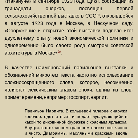
«Накануне» в сентябре 1923 года. Цикл, состоящий из
тринадцати очерков, посвящен первой
сельскохозяйственной выставке в СССР, открывшейся
в августе 1923 года в Москве, в Нескучном саду.
«Сооружение и открытие этой выставки подвело итог
двухлетнему опыту новой экономической политики и
одновременно было своего рода смотром советской
архитектуры в Москве»
.
26
В качестве наименований павильонов выставки и
обозначений микротем текста частотно использование
сложносокращенного слова, которое, несомненно,
является лексическим знаком эпохи, одним из слов-
примет времени, например: госспирт, нарпит.
Павильон Нарпита. В кольцевой галерее снаружи
конечно, едят и пьют и подает «услужающий» в
какой-то диковинной фуражке с красным ярлыком.
Внутри, в стеклянном граненом павильоне, чинно
и чисто. Диаграммы, масляными красками вдоль