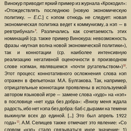
Винокур приводит яркий пример из журнала «Крокодил»:
«Отождествлять последнюю [новую экономическую
политику. —
Е.С.
] с нэпом отнюдь не следует: новая
экономическая политика ведет к коммунизму, а нэп — в
ревтрибунал»
. Различались как сочетаемость этих
9
номинаций (ср. также пример Винокура: невозможность
фразы «мутная волна новой экономической политики»),
так и коннотации (ср. наиболее интенсивную
реализацию негативной оценочности в производном
слове нэпман, являвшемся «почти ругательством»)
.
10
Этот процесс коннотативного осложнения слова нэп
отражен в фельетонах М.А. Булгакова. Так, например,
отрицательные коннотации проявлены в используемой
автором языковой игре — замене слова «худо» на «нэп»
в пословице «нет худа без добра»: «Внизу меня ждала
радость, ибо нет нэпа без добра: баб с дырами на темени
выкинули всех до единой. [...] Это был апрель 1922
года»
. А.М. Селищев также отмечает это явление: «Со
11
словом «нэп» стало связываться иное значение: 1)