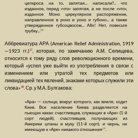
цепкроса на то, запятая... написали?.. что
изданное, перед «что» запятая, а не после «что»,
изданное Моно циркулярное распоряжение,
направленное в роно и уоно и губоно... а также
утвержденное губсоцвосом... Allo! Нет, повесьте
трубку...
16
Аббревиатура АРА (American Relief Administration, 1919
—1923 гг.)
, которая, по замечанию А.М. Селищева,
17
относится к тому ряду слов революционного времени,
который «успел уже выйти из употребления в связи с
изменением или утратой тех предметов или
ликвидацией тех явлений, знаками которых служили эти
слова»
. Ср. у М.А. Булгакова:
18
«Ара» — солнце, вокруг которого, как земля, ходит
Киев. Все население Киева разделяется на
пьющих какао счастливцев, служащих в «Аре» (1-й
сорт людей), счастливцев, получающих из
Америки штаны и муку (11-й сорт), и чернь, не
имеющую к «Аре» никакого отношения
.
19