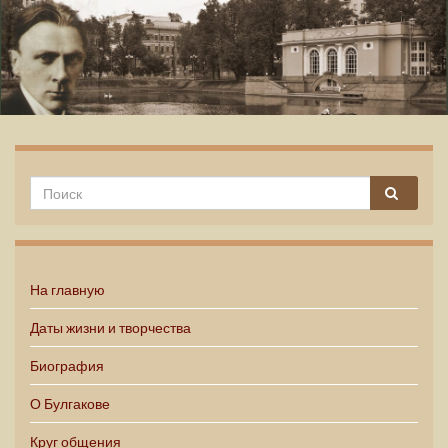
Михаил Булгаков
На главную
Даты жизни и творчества
Биография
О Булгакове
Круг общения