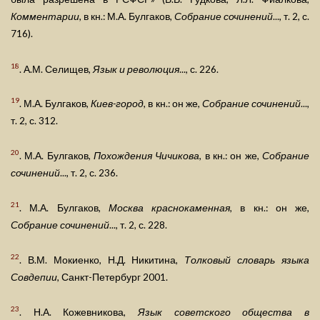
Комментарии
, в кн.: М.А. Булгаков,
Собрание сочинений
..., т. 2, с.
716).
18
. А.М. Селищев,
Язык и революция
..., с. 226.
19
. М.А. Булгаков,
Киев-город
, в кн.: он же,
Собрание сочинений
...,
т. 2, с. 312.
20
. М.А. Булгаков,
Похождения Чичикова
, в кн.: он же,
Собрание
сочинений
..., т. 2, с. 236.
21
. М.А. Булгаков,
Москва краснокаменная
, в кн.: он же,
Собрание сочинений
..., т. 2, с. 228.
22
. В.М. Мокиенко, Н.Д. Никитина,
Толковый словарь языка
Совдепии
, Санкт-Петербург 2001.
23
. Н.А. Кожевникова,
Язык советского общества в