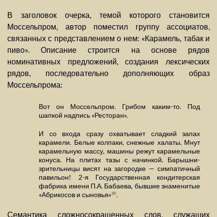
В заголовок очерка, темой которого становится
Моссельпром, автор поместил группу ассоциатов,
связанных с представлением о нем: «Карамель, табак и
пиво». Описание строится на основе рядов
номинативных предложений, создания лексических
рядов, последовательно дополняющих образ
Моссельпрома:
Вот он Моссельпром. Грибом каким-то. Под
шапкой надпись «Ресторан».
И со входа сразу охватывает сладкий запах
карамели. Белые колпаки, снежные халаты. Мнут
карамельную массу, машины режут карамельные
конуса. На плитах тазы с начинкой. Барышни-
зрительницы висят на загородке — симпатичный
павильон! 2-я Государственная кондитерская
фабрика имени П.А. Бабаева, бывшие знаменитые
«Абрикосов и сыновья»
.
30
Семантика сложносокращенных слов, служащих