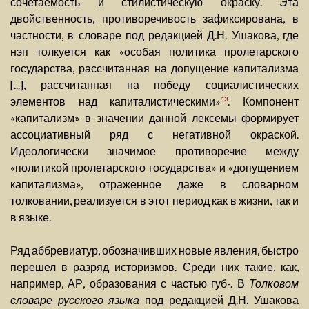
сочетаемость и стилистическую окраску. Эта
двойственность, противоречивость зафиксирована, в
частности, в словаре под редакцией Д.Н. Ушакова, где
нэп толкуется как «особая политика пролетарского
государства, рассчитанная на допущение капитализма
[...], рассчитанная на победу социалистических
элементов над капиталистическими»
. Компонент
13
«капитализм» в значении данной лексемы формирует
ассоциативный ряд с негативной окраской.
Идеологически значимое противоречие между
«политикой пролетарского государства» и «допущением
капитализма», отраженное даже в словарном
толковании, реализуется в этот период как в жизни, так и
в языке.
Ряд аббревиатур, обозначивших новые явления, быстро
перешел в разряд историзмов. Среди них такие, как,
например, АР, образования с частью губ-. В
Толковом
словаре русского языка
под редакцией Д.Н. Ушакова