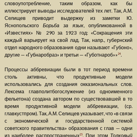
словоупотребление, таким образом, как бы
иллюстрирует выводы исследователей тех лет. Так, А.М.
Селищев приводит выдержку из заметки Ю.
Яснопольского
Борьба за язык
, опубликованной в
«Известиях» № 290 за 1923 год: «Сокращения эти
каждый варьирует на свой лад. Так, напр., губернский
отдел народного образования одни называют «Губоно»,
другие — «Губнаробраз» и третьи — «Губотнароб»»
.
24
Процессы аббревиации были в тот период времени
столь активны, что продуктивные модели
использовались для создания окказиональных слов.
Лексема главполитбогослужение (из одноименного
фельетона) создана автором по существовавшей в то
время продуктивной модели аббревиации, (ср.
главкустпром). Так, А.М. Селищев указывает, что «в связи
с экономической и государственной системой
советского правительства» образования с глав — одни
из наиболее распространенных
. При этом
Толковый
25