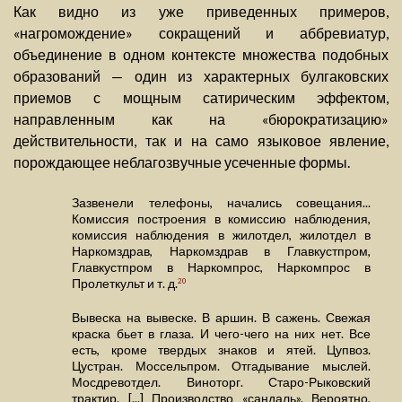
Как видно из уже приведенных примеров,
«нагромождение» сокращений и аббревиатур,
объединение в одном контексте множества подобных
образований — один из характерных булгаковских
приемов с мощным сатирическим эффектом,
направленным как на «бюрократизацию»
действительности, так и на само языковое явление,
порождающее неблагозвучные усеченные формы.
Зазвенели телефоны, начались совещания...
Комиссия построения в комиссию наблюдения,
комиссия наблюдения в жилотдел, жилотдел в
Наркомздрав, Наркомздрав в Главкустпром,
Главкустпром в Наркомпрос, Наркомпрос в
Пролеткульт и т. д.
20
Вывеска на вывеске. В аршин. В сажень. Свежая
краска бьет в глаза. И чего-чего на них нет. Все
есть, кроме твердых знаков и ятей. Цупвоз.
Цустран. Моссельпром. Отгадывание мыслей.
Мосдревотдел. Виноторг. Старо-Рыковский
трактир. [...] Производство «сандаль». Вероятно,