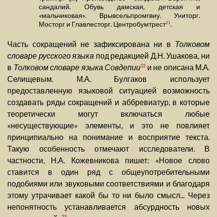
сандалий. Обувь дамская, детская и
«мальчиковая». Врывсельпромгвиу. Униторг.
Мосторг и Главлесторг. Центробумтрест
.
21
Часть сокращений не зафиксирована ни в
Толковом
словаре русского языка
под редакцией Д.Н. Ушакова, ни
в
Толковом словаре языка Совдепии
и не описана М.А.
22
Селищевым. М.А. Булгаков использует
предоставленную языковой ситуацией возможность
создавать ряды сокращений и аббревиатур, в которые
теоретически могут включаться любые
«несуществующие» элементы, и это не повлияет
принципиально на понимание и восприятие текста.
Такую особенность отмечают исследователи. В
частности, Н.А. Кожевникова пишет: «Новое слово
ставится в один ряд с общеупотребительными
подобиями или звуковыми соответствиями и благодаря
этому утрачивает какой бы то ни было смысл... Через
непонятность устанавливается абсурдность новых
23