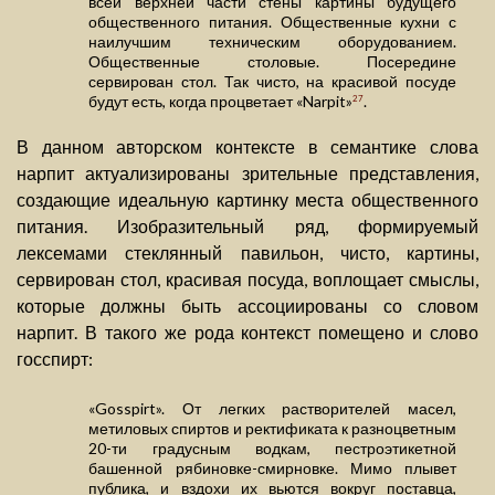
всей верхней части стены картины будущего
общественного питания. Общественные кухни с
наилучшим техническим оборудованием.
Общественные столовые. Посередине
сервирован стол. Так чисто, на красивой посуде
будут есть, когда процветает «Narpit»
.
27
В данном авторском контексте в семантике слова
нарпит актуализированы зрительные представления,
создающие идеальную картинку места общественного
питания. Изобразительный ряд, формируемый
лексемами стеклянный павильон, чисто, картины,
сервирован стол, красивая посуда, воплощает смыслы,
которые должны быть ассоциированы со словом
нарпит. В такого же рода контекст помещено и слово
госспирт:
«Gosspirt». От легких растворителей масел,
метиловых спиртов и ректификата к разноцветным
20-ти градусным водкам, пестроэтикетной
башенной рябиновке-смирновке. Мимо плывет
публика, и вздохи их вьются вокруг поставца,