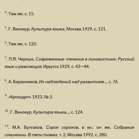
4
. Там же, с. 15.
5
. Г. Винокур,
Культура языка
, Москва 1929, с. 121.
6
. Там же, с. 120.
7
. П.Я. Черных,
Современные течения в лингвистике. Русский
язык и революция
, Иркутск 1929, с. 43—44.
8
. А. Баранников,
Из наблюдений над развитием
..., с. 76.
9
. «Крокодил» 1923, № 2.
10
. Г. Винокур,
Культура языка
..., с. 124.
11
. М.А. Булгаков,
Сорок сороков
, в кн.: он же,
Собрание
сочинении. В пяти томах
, т. 2, Москва 1992, с. 280.