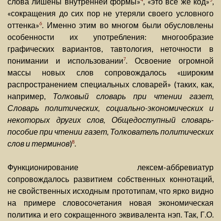
слова лишены внутренней формы»
, «это все же код»
,
«сокращения до сих пор не утеряли своего условного
оттенка»
. Именно этим во многом были обусловлены
6
особенности их употребления: многообразие
графических вариантов, тавтология, неточности в
понимании и использовании
. Освоение огромной
7
массы новых слов сопровождалось «широким
распространением специальных словарей» (таких, как,
например,
Толковый словарь при чтении газет,
Словарь политических, социально-экономических и
некоторых других слов, Общедоступный словарь-
пособие при чтении газет, Толкователь политических
слов и терминов
)
.
8
Функционирование лексем-аббревиатур
сопровождалось развитием собственных коннотаций,
не свойственных исходным прототипам, что ярко видно
на примере словосочетания новая экономическая
политика и его сокращенного эквивалента нэп. Так, Г.О.