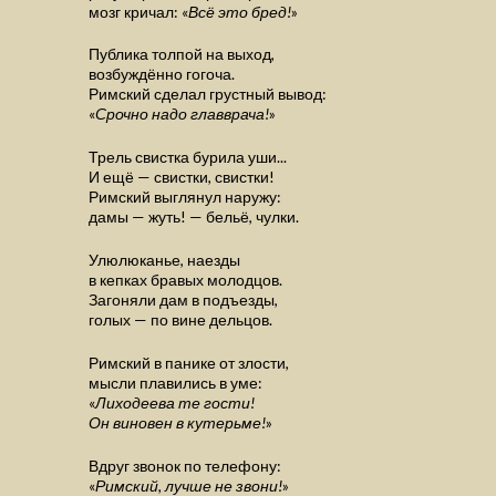
мозг кричал: «
Всё это бред!
»
Публика толпой на выход,
возбуждённо гогоча.
Римский сделал грустный вывод:
«
Срочно надо главврача!
»
Трель свистка бурила уши...
И ещё — свистки, свистки!
Римский выглянул наружу:
дамы — жуть! — бельё, чулки.
Улюлюканье, наезды
в кепках бравых молодцов.
Загоняли дам в подъезды,
голых — по вине дельцов.
Римский в панике от злости,
мысли плавились в уме:
«
Лиходеева те гости!
Он виновен в кутерьме!
»
Вдруг звонок по телефону:
«
Римский, лучше не звони!
»