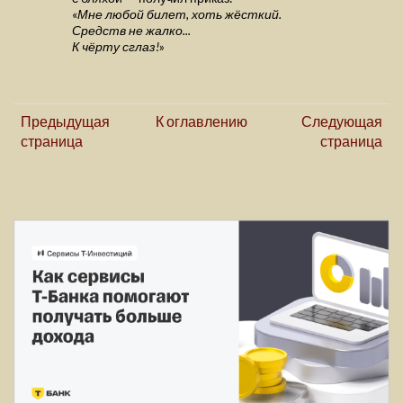
«
Мне любой билет, хоть жёсткий.
Средств не жалко...
К чёрту сглаз!
»
Предыдущая
К оглавлению
Следующая
страница
страница