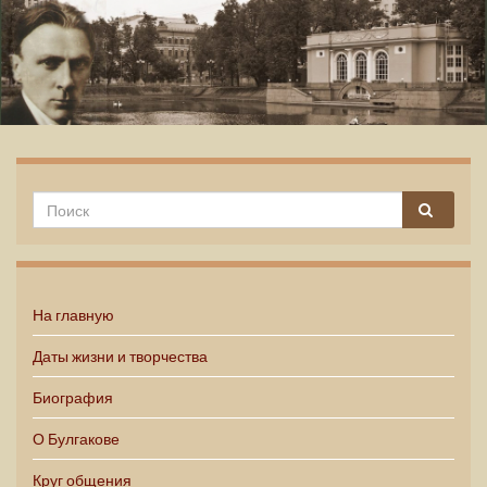
Михаил Булгаков
На главную
Даты жизни и творчества
Биография
О Булгакове
Круг общения