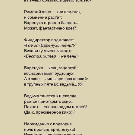
Римский явно — «на измене»,
и сомнение растёт:
Варенуха странно бледен...
Может, фантастично врёт?!
Финдиректор подмечает:
«
Где от Варенухи тень?!
»
Визави ту мысль читает:
«
Бестия, хитёр — не пень!
»
Варенуха — клац зацепкой:
воспарил вмиг, будто дух!
А в окне — лишь призрак цепкий:
в трупных пятнах, ведьма... Ух!
Ведьма тянется к щеколде —
рвётся приоткрыть окно...
Пахнет — словно рядом погреб!
(Да-с, прескверное кино!..)
Неожиданно с подворья
ночь пронзил крик петуха!
Известил — рассвет с востока...