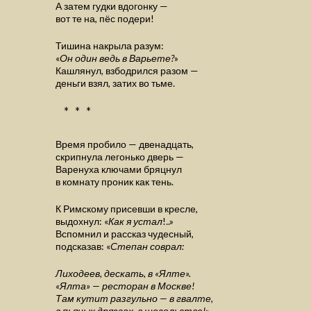
А затем гудки вдогонку —
вот те на, пёс подери!
Тишина накрыла разум:
«
Он один ведь в Варьете?
»
Кашлянул, взбодрился разом —
деньги взял, затих во тьме.
* * *
Время пробило — двенадцать,
скрипнула легонько дверь —
Варенуха ключами бряцнул
в комнату проник как тень.
К Римскому присевши в кресле,
выдохнул: «
Как я устал
!..»
Вспомнил и рассказ чудесный,
подсказав: «
Степан соврал:
Лиходеев, дескать, в «Ялте».
«Ялта» — ресторан в Москве!
Там кутит разгульно — в гвалте,
в пьяных дрязгах, в щегольстве!
»