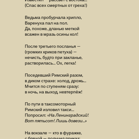
(Спас всех смертных от греха!)
Ведьма пробурчала хрипло,
Варенуха пал на пол.
Да, похоже, дланью меткой
всажен в мразь осины кол!
После третьего посланья —
(громких криков петуха) —
нечисть, будто при закланье,
растворилась... Ох, легка!
Поседевший Римский разом,
в диком страхе: холод, дрожь...
Мчится по ступеням сразу:
в ночь, на выход, невтерпёж!
По пути в таксомоторный
Римский изловил такси...
Попросил: «
На Ленинградский!
Вот пятьсот! Лишь довези
...»
На вокзале — кто в фуражке,
с бляхой — получил приказ: