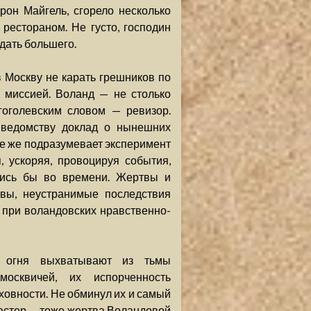
он Майгель, сгорело несколько
рестораном. Не густо, господин
идать большего.
 Москву не карать грешников по
й миссией. Воланд — не столько
 гоголевским словом — ревизор.
 ведомству доклад о нынешних
ние же подразумевает эксперимент
, ускоряя, провоцируя события,
улись бы во времени. Жертвы и
вы, неустранимые последствия
 при воландовских нравственно-
о огня выхватывают из тьмы
 москвичей, их испорченность
ховности. Не обминул их и самый
Мастер — тоже жертва Воландовой