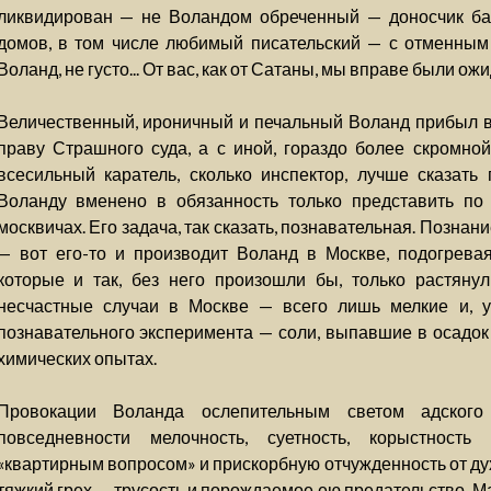
ликвидирован — не Воландом обреченный — доносчик бар
домов, в том числе любимый писательский — с отменным 
Воланд, не густо... От вас, как от Сатаны, мы вправе были ож
Величественный, ироничный и печальный Воланд прибыл в
праву Страшного суда, а с иной, гораздо более скромно
всесильный каратель, сколько инспектор, лучше сказать
Воланду вменено в обязанность только представить по
москвичах. Его задача, так сказать, познавательная. Позна
— вот его-то и производит Воланд в Москве, подогревая
которые и так, без него произошли бы, только растян
несчастные случаи в Москве — всего лишь мелкие и, у
познавательного эксперимента — соли, выпавшие в осадок
химических опытах.
Провокации Воланда ослепительным светом адског
повседневности мелочность, суетность, корыстность
«квартирным вопросом» и прискорбную отчужденность от ду
тяжкий грех — трусость и порождаемое ею предательство. 