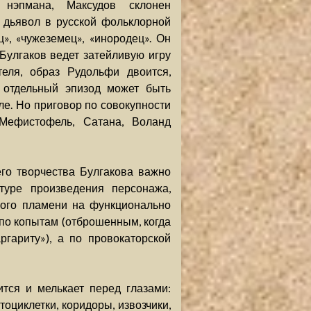
 нэпмана, Максудов склонен
 дьявол в русской фольклорной
», «чужеземец», «инородец». Он
Булгаков ведет затейливую игру
еля, образ Рудольфи двоится,
 отдельный эпизод может быть
ле. Но приговор по совокупности
 Мефистофель, Сатана, Воланд
го творчества Булгакова важно
ктуре произведения персонажа,
ского пламени на функционально
 по копытам (отброшенным, когда
гариту»), а по провокаторской
тся и мелькает перед глазами:
тоциклетки, коридоры, извозчики,