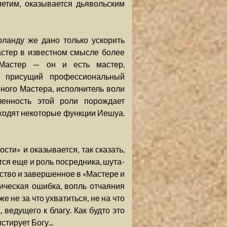
етим, оказывается дьявольским
ланду же дано только ускорить
астер в известном смысле более
 Мастер — он и есть мастер,
у присущий профессиональный
вного Мастера, исполнитель воли
ленность этой роли порождает
ходят некоторые функции Иешуа.
сти» и оказывается, так сказать,
ся еще и роль посредника, шута-
ство и завершенное в «Мастере и
ическая ошибка, вопль отчаяния
е не за что ухватиться, не на что
 ведущего к благу. Как будто это
тирует Богу...