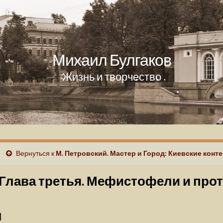
Михаил Булгаков
Жизнь и творчество
Вернуться к
М. Петровский. Мастер и Город: Киевские конт
Глава третья. Мефистофели и про
I