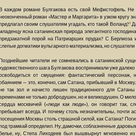
В каждом романе Булгакова есть свой Мефистофель. Не с
неоконченный роман «Мастер и Маргарита» в узком кругу з
предлагал своим слушателям угадать, кто такой Воланд?
Да
1
младенцу ясна сатанинская природа элегантного господина
предзакатной порой на Патриарших прудах? С Берлиоза
слепые догматики вульгарного материализма, но слушатели 
Позднейшие читатели не сомневались в сатанинской сущн
художественного шага Булгакова воспринимали уже далеко н
освободиться от смущения: фантастический персонаж, 
обаянием — это, конечно, сам Сатана, прибывший в Москву,
не так зол и начисто лишен традиционного для Сатаны
временами не только добродушен, но и великодушен. О мило
сердца москвичей («люди как люди»), он говорит так, с
пребывает всегда. И почему столь незначительны, почти а
посещения Москвы столь страшной силой, как Сатана? Погиб
под трамвай определил. Ну, дамочки, соблазненные даровы
белье, ну, Степа Лиходеев был вышвырнут мгновенно из 