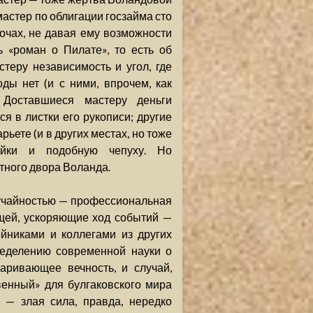
мастер по облигации госзайма сто
очах, не давая ему возможности
 «роман о Пилате», то есть об
теру независимость и угол, где
ды нет (и с ними, впрочем, как
. Доставшиеся мастеру деньги
 в листки его рукописи; другие
ьете (и в других местах, но тоже
ейки и подобную чепуху. Но
етного двора Воланда.
случайностью — профессиональная
щей, ускоряющие ход событий —
ойниками и коллегами из других
ределению современной науки о
паривающее вечность, и случай,
енный» для булгаковского мира
 — злая сила, правда, нередко