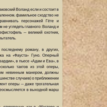
ковский Воланд если и состоит в
даленном. фамильное сходство не
равнивать персонажей Гёте и
м не углядеть главного: Воланд и
ефистофель — великий охотник,
пытатель.
последнему роману, в других,
лка на «Фауста» Гуно. Оперный
вардии», в пьесе «Адам и Ева», в
сколько тактов из этой оперы,
амым невинным манером, должны
льшинстве случаев) о приближении
мент оперы — даже трогательная
реосмысляется в выходной марш
 откровенно, как в «Мастере и