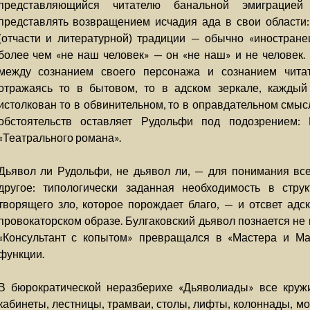
представляющийся читателю банальной эмиграцией
представлять возвращением исчадия ада в свои области:
(отчасти и литературной) традиции — обычно «иностранец
более чем «не наш человек» — он «не наш» и не человек. 
между сознанием своего персонажа и сознанием читат
отражаясь то в бытовом, то в адском зеркале, каждый
истолкован то в обвинительном, то в оправдательном смыс
обстоятельств оставляет Рудольфи под подозрением:
«Театрального романа».
Дьявол ли Рудольфи, не дьявол ли, — для понимания все
другое: типологически заданная необходимость в стру
творящего зло, которое порождает благо, — и отсвет ад
провокаторском образе. Булгаковский дьявол познается не
«Консультант с копытом» превращался в «Мастера и Мар
функции.
В бюрократической неразберихе «Дьяволиады» все кружи
кабинеты, лестницы, трамваи, столы, лифты, колоннады, мо