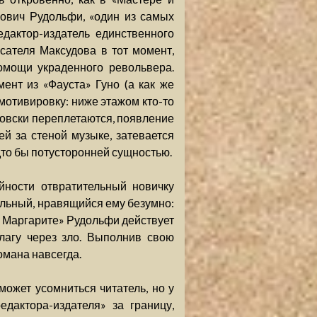
нович Рудольфи, «один из самых
дактор-издатель единственного
исателя Максудова в тот момент,
омощи украденного револьвера.
ент из «Фауста» Гуно (а как же
мотивировку: ниже этажом кто-то
товски переплетаются, появление
й за стеной музыке, затевается
дто бы потусторонней сущностью.
йности отвратительный новичку
ральный, нравящийся ему безумно:
 и Маргарите» Рудольфи действует
благу через зло. Выполнив свою
омана навсегда.
ожет усомниться читатель, но у
едактора-издателя» за границу,