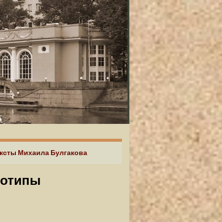
ексты Михаила Булгакова
тотипы