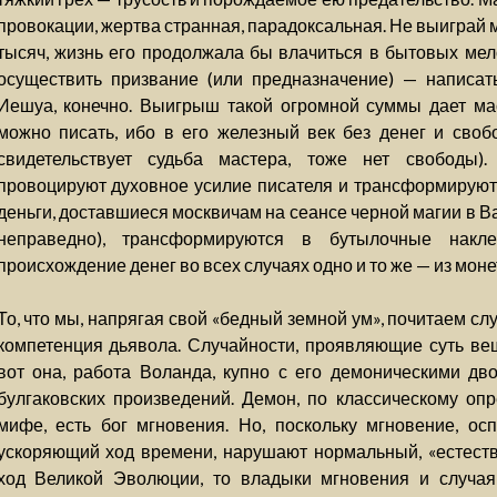
провокации, жертва странная, парадоксальная. Не выиграй 
тысяч, жизнь его продолжала бы влачиться в бытовых мел
осуществить призвание (или предназначение) — написать
Иешуа, конечно. Выигрыш такой огромной суммы дает мас
можно писать, ибо в его железный век без денег и свобо
свидетельствует судьба мастера, тоже нет свободы)
провоцируют духовное усилие писателя и трансформируются
деньги, доставшиеся москвичам на сеансе черной магии в Вар
неправедно), трансформируются в бутылочные накл
происхождение денег во всех случаях одно и то же — из мон
То, что мы, напрягая свой «бедный земной ум», почитаем 
компетенция дьявола. Случайности, проявляющие суть ве
вот она, работа Воланда, купно с его демоническими дв
булгаковских произведений. Демон, по классическому оп
мифе, есть бог мгновения. Но, поскольку мгновение, ос
ускоряющий ход времени, нарушают нормальный, «естеств
ход Великой Эволюции, то владыки мгновения и случая