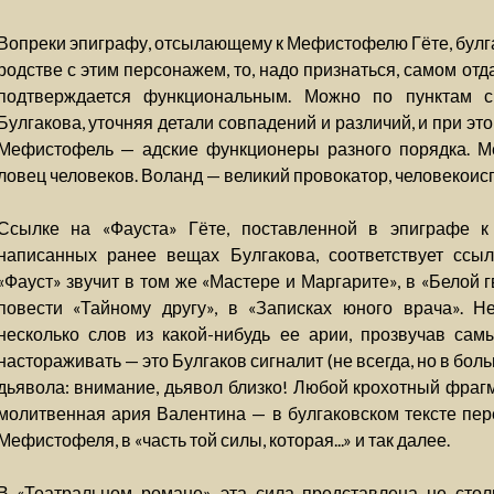
Вопреки эпиграфу, отсылающему к Мефистофелю Гёте, булга
родстве с этим персонажем, то, надо признаться, самом от
подтверждается функциональным. Можно по пунктам с
Булгакова, уточняя детали совпадений и различий, и при это
Мефистофель — адские функционеры разного порядка. М
ловец человеков. Воланд — великий провокатор, человекоис
Ссылке на «Фауста» Гёте, поставленной в эпиграфе к 
написанных ранее вещах Булгакова, соответствует ссы
«Фауст» звучит в том же «Мастере и Маргарите», в «Белой г
повести «Тайному другу», в «Записках юного врача». Не
несколько слов из какой-нибудь ее арии, прозвучав с
настораживать — это Булгаков сигналит (не всегда, но в бо
дьявола: внимание, дьявол близко! Любой крохотный фраг
молитвенная ария Валентина — в булгаковском тексте пе
Мефистофеля, в «часть той силы, которая...» и так далее.
В «Театральном романе» эта сила представлена не столь