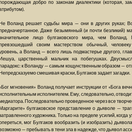
порождающая добро по законам диалектики (которая, зам
атрибутом).
Не Воланд решает судьбы мира — они в других руках; Во
предначертанное. Даже безымянный (и почти безликий) м
значительное лицо булгаковского мира, чем Воланд.
превзошедший своим мастерством обычный, человек
уровень, а Воланд — всего лишь подмастерье другого, гла
Иешуа, царственный мальчик на побегушках. Двусмыс
парадокс: к Воланду — самым кощунственным образом — от
Непредсказуемо смешивая краски, Булгаков задает загадки.
«Бог мгновения» Воланд получает инструкции от «Бога вечно
исполнительным исполнителем. Ему, следовательно, отводит
медиатора. Последовательно проведенное через все творче
Маргарите» булгаковское представление о дьяволе — траг
затравленного художника. Только на пределе усилий, когда уж
опереться, мог Булгаков вообразить (и изобразить) дьявола,
возможно — пребывать в тени зла в надежде, что дьявол ассис