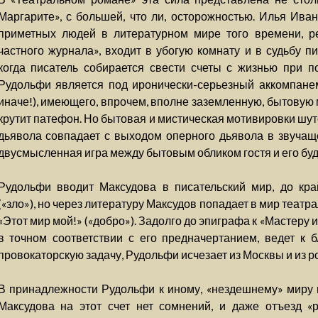
Маргарите», с большей, что ли, осторожностью. Илья Ива
приметных людей в литературном мире того времени, ре
частного журнала», входит в убогую комнату и в судьбу п
когда писатель собирается свести счеты с жизнью при п
Рудольфи является под иронически-серьезный аккомпанем
иначе!), имеющего, впрочем, вполне заземленную, бытовую 
крутит патефон. Но бытовая и мистическая мотивировки шу
дьявола совпадает с выходом оперного дьявола в звучаще
двусмысленная игра между бытовым обликом гостя и его бу
Рудольфи вводит Максудова в писательский мир, до кра
(«зло»), но через литературу Максудов попадает в мир теат
«Этот мир мой!» («добро»). Задолго до эпиграфа к «Мастеру
в точном соответствии с его предначертанием, ведет к 
провокаторскую задачу, Рудольфи исчезает из Москвы и из р
В принадлежности Рудольфи к иному, «нездешнему» миру м
Максудова на этот счет нет сомнений, и даже отъезд «р