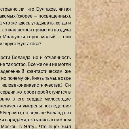
транно ли, что Булгаков, читая
накомых (скорее — посвященных),
 что же здесь угадывать, когда и
, соткавшегося прямо из воздуха
 и Иванушки спрос малый — они
из круга Булгакова?
ости Воланда, но и отчаянность
е так остро. Все же они не могли
наделенный фантастическим же
 но почему он, Князь тьмы, вовсе
 человеконенавистничества? Он
сердии, которое порой стучится в
ловно в его сердце милосердие
скетически умерены последствия
 Берлиоз, но ведь не Воланд его
ми нарядами, оказались в нижнем
Москвы в Ялту... Что еще? Был