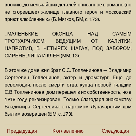
воочию, до мельчайших деталей описанное в романе (но
не сгоревшее) жилище главного героя и московский
приют влюбленных» (Б. Мягков, БМ, с. 173).
...МАЛЕНЬКИЕ ОКОНЦА НАД САМЫМ
ТРОТУАРЧИКОМ, ВЕДУЩИМ ОТ КАЛИТКИ.
НАПРОТИВ, В ЧЕТЫРЕХ ШАГАХ, ПОД ЗАБОРОМ,
СИРЕНЬ, ЛИПА И КЛЕН (ММ, 13).
В этом же доме жил брат С.С. Топленинова — Владимир
Сергеевич Топленинов, актер и драматург. Еще до
революции, после смерти отца, купца первой гильдии
С.В. Топленинова, дом перешел в их собственность, но в
1918 году реквизирован. Только благодаря знакомству
Владимира Сергеевича с наркомом Луначарским дом
был им возвращен (БМ, с. 173).
Предыдущая
К оглавлению
Следующая