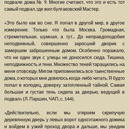
подвале дома № 9. Многие считают, что это и есть тот
самый подвал, где жил булгаковский Мастер.
«Это было как во сне. Я попал в другой мир, в другое
измерение. Только что была Москва. Громадная,
стремительная, шумная, а тут... До неправдоподобия
неподвижный, совершенно заросший дворик с
замершим заброшенным домом. Особенно поражало,
что ни один звук с улицы не доносился сюда. Тишина,
неподвижность и тени. Множество теней таращились на
меня отовсюду. Мигом припомнились все таинственные
дома, о которых мне довелось когда-либо читать. Я будто
попал в колодец, доверху затопленный тайной. Самая
большая и густая тень сидела за дверью, ведущей в
подвал» (Л. Паршин, ЧАП, с. 144).
«Действительно, если мы откроем скрипучую
деревянную дверь у левых ворот одноэтажного домика
и войдем в узкий проход двора и дальше, мы увидим