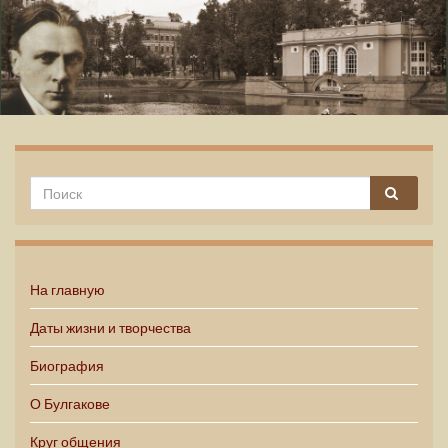
Михаил Булгаков
На главную
Даты жизни и творчества
Биография
О Булгакове
Круг общения