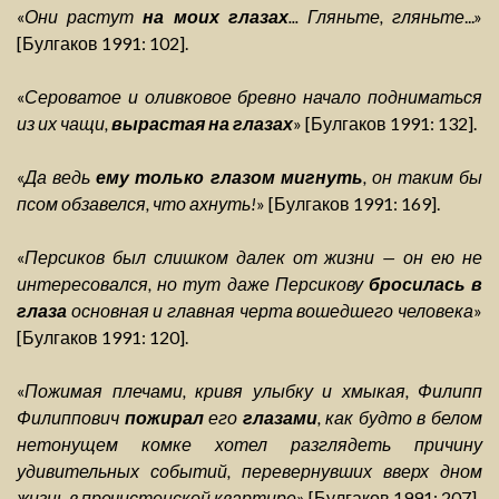
«
Они растут
на моих глазах
... Гляньте, гляньте
...»
[Булгаков 1991: 102].
«
Сероватое и оливковое бревно начало подниматься
из их чащи,
вырастая на глазах
» [Булгаков 1991: 132].
«
Да ведь
ему только глазом мигнуть
, он таким бы
псом обзавелся, что ахнуть!
» [Булгаков 1991: 169].
«
Персиков был слишком далек от жизни — он ею не
интересовался, но тут даже Персикову
бросилась в
глаза
основная и главная черта вошедшего человека
»
[Булгаков 1991: 120].
«
Пожимая плечами, кривя улыбку и хмыкая, Филипп
Филиппович
пожирал
его
глазами
, как будто в белом
нетонущем комке хотел разглядеть причину
удивительных событий, перевернувших вверх дном
жизнь в пречистенской квартире
» [Булгаков 1991: 207]