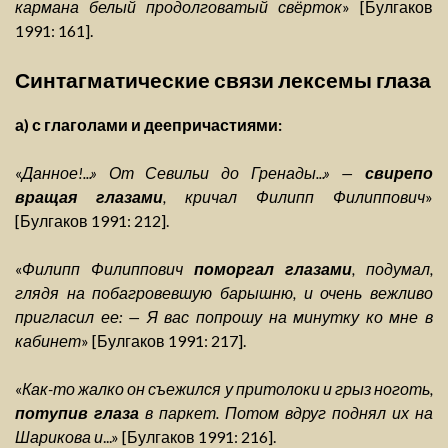
кармана белый продолговатый свёрток
» [Булгаков
1991: 161].
Синтагматические связи лексемы глаза
а) с глаголами и деепричастиями:
«
Данное!...» От Севильи до Гренады...» —
свирепо
вращая глазами
, кричал Филипп Филиппович
»
[Булгаков 1991: 212].
«
Филипп Филиппович
поморгал глазами
, подумал,
глядя на побагровевшую барышню, и очень вежливо
пригласил ее: — Я вас попрошу на минутку ко мне в
кабинет
» [Булгаков 1991: 217].
«
Как-то жалко он съежился у притолоки и грыз ноготь,
потупив глаза
в паркет. Потом вдруг поднял их на
Шарикова и
...» [Булгаков 1991: 216].