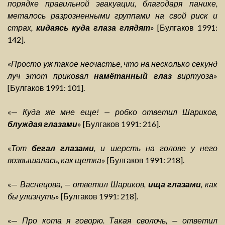
порядке правильной эвакуации, благодаря панике,
металось разрозненными группами на свой риск и
страх,
кидаясь куда глаза глядят
» [Булгаков 1991:
142].
«
Просто уж такое несчастье, что на несколько секунд
луч этот приковал
намётанный глаз
виртуоза
»
[Булгаков 1991: 101].
«—
Куда же мне еще! — робко ответил Шариков,
блуждая глазами
» [Булгаков 1991: 216].
«
Тот
бегал глазами
, и шерсть на голове у него
возвышалась, как щетка
» [Булгаков 1991: 218].
«—
Васнецова, — ответил Шариков,
ища глазами
, как
бы улизнуть
» [Булгаков 1991: 218].
«—
Про кота я говорю. Такая сволочь, — ответил