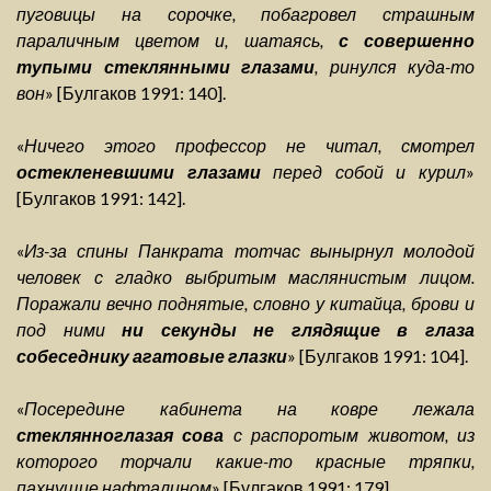
пуговицы на сорочке, побагровел страшным
параличным цветом и, шатаясь,
с совершенно
тупыми стеклянными глазами
, ринулся куда-то
вон
» [Булгаков 1991: 140].
«
Ничего этого профессор не читал, смотрел
остекленевшими глазами
перед собой и курил
»
[Булгаков 1991: 142].
«
Из-за спины Панкрата тотчас вынырнул молодой
человек с гладко выбритым маслянистым лицом.
Поражали вечно поднятые, словно у китайца, брови и
под ними
ни секунды не глядящие в глаза
собеседнику агатовые глазки
» [Булгаков 1991: 104].
«
Посередине кабинета на ковре лежала
стеклянноглазая сова
с распоротым животом, из
которого торчали какие-то красные тряпки,
пахнущие нафталином
» [Булгаков 1991: 179].