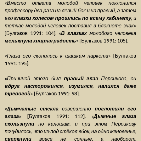
«
Вместо ответа молодой человек поклонился
профессору два раза на левый бок и на правый, а затем
его
глазки колесом прошлись по всему кабинету
, и
тотчас молодой человек поставил в блокноте знак
»
[Булгаков 1991: 104]. «
В глазках
молодого человека
мелькнула хищная радость
» [Булгаков 1991: 105].
«
Глаза его скопились к шашкам паркета
» [Булгаков
1991: 195].
«
Причиной этого был
правый глаз
Персикова, он
вдруг насторожился, изумился, налился даже
тревогой
» [Булгаков 1991: 98].
«
Дымчатые стёкла
совершенно
поглотили его
глаза
» [Булгаков 1991: 112]. «
Дымные глаза
скользнули
по калошам, и при этом Персикову
почудилось, что из-под стёкол вбок, на одно мгновенье,
сверкнули
вовсе не сонные, а наоборот,