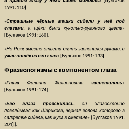
в правом глазу у него сидел монокль
» [Булгаков
1991: 110]
«
Страшные чёрные мешки сидели у неё под
глазами
, а щёки были кукольно-румяного цвета
»
[Булгаков 1991: 168].
«
Но Рокк вместо ответа опять заслонился руками, и
ужас потёк из его глаз
» [Булгаков 1991: 133].
Фразеологизмы с компонентом глаза
«
Глаза
Филиппа Филипповича
засветились
»
[Булгаков 1991: 174].
«
Его глаза прояснились
, он благосклонно
поглядывал как Шарикова, черная голова которого в
салфетке сидела, как муха в сметане
» [Булгаков 1991:
204].].