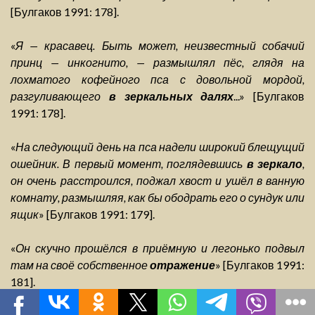
[Булгаков 1991: 178].
«
Я — красавец. Быть может, неизвестный собачий
принц — инкогнито, — размышлял пёс, глядя на
лохматого кофейного пса с довольной мордой,
разгуливающего
в зеркальных далях
...» [Булгаков
1991: 178].
«
На следующий день на пса надели широкий блещущий
ошейник. В первый момент, поглядевшись
в зеркало
,
он очень расстроился, поджал хвост и ушёл в ванную
комнату, размышляя, как бы ободрать его о сундук или
ящик
» [Булгаков 1991: 179].
«
Он скучно прошёлся в приёмную и легонько подвыл
там на своё собственное
отражение
» [Булгаков 1991:
181].