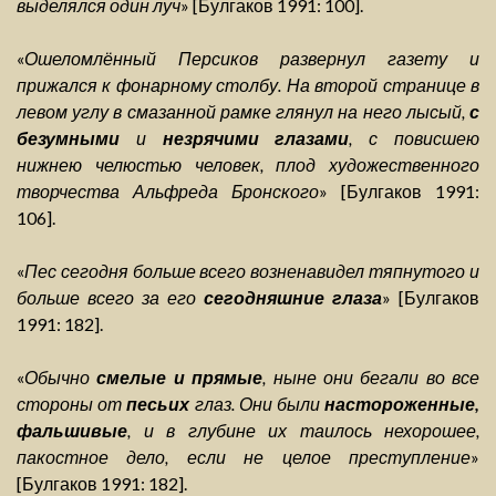
выделялся один луч
» [Булгаков 1991: 100].
«
Ошеломлённый Персиков развернул газету и
прижался к фонарному столбу. На второй странице в
левом углу в смазанной рамке глянул на него лысый,
с
безумными
и
незрячими глазами
, с повисшею
нижнею челюстью человек, плод художественного
творчества Альфреда Бронского
» [Булгаков 1991:
106].
«
Пес сегодня больше всего возненавидел тяпнутого и
больше всего за его
сегодняшние глаза
» [Булгаков
1991: 182].
«
Обычно
смелые и прямые
, ныне они бегали во все
стороны от
песьих
глаз. Они были
настороженные,
фальшивые
, и в глубине их таилось нехорошее,
пакостное дело, если не целое преступление
»
[Булгаков 1991: 182].