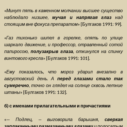
«
Минут пять в каменном молчании высшее существо
наблюдало низшее,
мучая и напрягая глаз
над
стоящим вне фокуса препаратом
» [Булгаков 1991: 99].
«
Газ тихонько шипел в горелке, опять по улице
шаркало движение, и профессор, отравленный сотой
папиросою,
полузакрыв глаза
, откинулся на спинку
винтового кресла
» [Булгаков 1991: 101].
«
Ему показалось, что мороз ударил внезапно в
августовский день. А
перед глазами стало так
сумеречно
, точно он глядел на солнце сквозь летние
штаны
» [Булгаков 1991: 132].
б) с именами прилагательными и причастиями
«—
Подлец, — выговорила барышня,
сверкая
заплаканными размазанными глазами
и полосатым