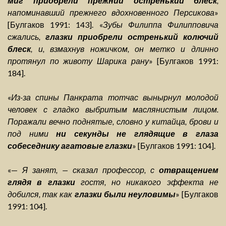
миг приобрели прежний остренький блеск
,
напоминавший прежнего вдохновенного Персикова
»
[Булгаков 1991: 143]. «
Зубы Филиппа Филипповича
сжались,
глазки приобрели остренький колючий
блеск
, и, взмахнув ножичком, он метко и длинно
протянул по животу Шарика рану
» [Булгаков 1991:
184].
«
Из-за спины Панкрата тотчас вынырнул молодой
человек с гладко выбритым маслянистым лицом.
Поражали вечно поднятые, словно у китайца, брови и
под ними
ни секунды не глядящие в глаза
собеседнику агатовые глазки
» [Булгаков 1991: 104].
«—
Я занят, — сказал профессор, с
отвращением
глядя в глазки
гостя, но никакого эффекта не
добился, так как
глазки были неуловимы
» [Булгаков
1991: 104].