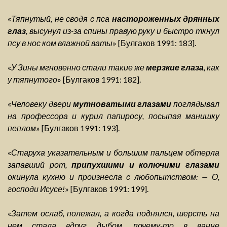
«
Тяпнутый, не сводя с пса
настороженных дрянных
глаз
, высунул из-за спины правую руку и быстро ткнул
псу в нос ком влажной ваты
» [Булгаков 1991: 183].
«
У Зины мгновенно стали такие же
мерзкие глаза
, как
у тяпнутого
» [Булгаков 1991: 182].
«
Человеку двери
мутноватыми глазами
поглядывал
на профессора и курил папиросу, посыпая манишку
пеплом
» [Булгаков 1991: 193].
«
Старуха указательным и большим пальцем обтерла
запавший рот,
припухшими и колючими глазами
окинула кухню и произнесла с любопытством: — О,
господи Исусе!
» [Булгаков 1991: 199].
«
Затем ослаб, полежал, а когда поднялся, шерсть на
нем стала вдруг дыбом, почему-то в ванне