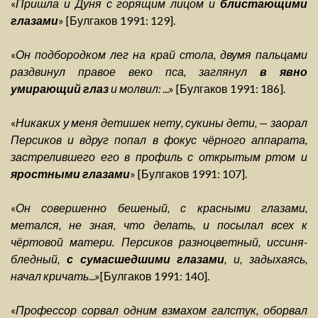
«
Пришла и Дуня с горящим лицом и
блистающими
глазами
» [Булгаков 1991: 129].
«
Он подбородком лег на край стола, двумя пальцами
раздвинул правое веко пса, заглянул
в явно
умирающий глаз
и молвил:
...» [Булгаков 1991: 186].
«
Никаких у меня детишек нету, сукины дети, — заорал
Персиков и вдруг попал в фокус чёрного аппарата,
застрелившего его в профиль с открытым ртом и
яростными глазами
» [Булгаков 1991: 107].
«
Он совершенно бешеный, с красными глазами,
метался, не зная, что делать, и посылал всех к
чёртовой матери. Персиков разноцветный, иссиня-
бледный,
с сумасшедшими глазами
, и, задыхаясь,
начал кричать
...»[Булгаков 1991: 140].
«
Профессор сорвал одним взмахом галстук, оборвал