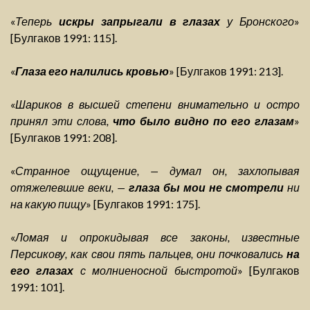
«
Теперь
искры запрыгали в глазах
у Бронского
»
[Булгаков 1991: 115].
«
Глаза его налились кровью
» [Булгаков 1991: 213].
«
Шариков в высшей степени внимательно и остро
принял эти слова,
что было видно по его глазам
»
[Булгаков 1991: 208].
«
Странное ощущение, — думал он, захлопывая
отяжелевшие веки, —
глаза бы мои не смотрели
ни
на какую пищу
» [Булгаков 1991: 175].
«
Ломая и опрокидывая все законы, известные
Персикову, как свои пять пальцев, они почковались
на
его глазах
с молниеносной быстротой
» [Булгаков
1991: 101].