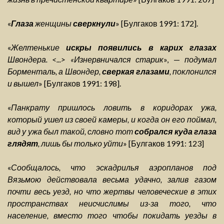
«
Глаза
женщины
сверкнули
» [Булгаков 1991: 172].
«
Желтенькие
искры появились в карих глазах
Швондера. <...> «Изнервничался старик
», —
подумал
Борменталь, а Швондер,
сверкая глазами
, поклонился
и вышел
» [Булгаков 1991: 198].
«
Панкрату пришлось ловить в коридорах ужа,
который ушел из своей камеры, и когда он его поймал,
вид у ужа был такой, словно тот
собрался куда глаза
глядят
, лишь бы только уйти
» [Булгаков 1991: 123]
«
Сообщалось, что эскадрилья аэропланов под
Вязьмою действовала весьма удачно, залив газом
почти весь уезд, но что жертвы человеческие в этих
пространствах неисчислимы из-за того, что
население, вместо того чтобы покидать уезды в