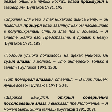
резкие блики на тупых носках,
глаза прижмурил
и
заговорил
» [Булгаков 1991: 195].
«
Впрочем, для него и так никакого шанса нету, — он
помолчал,
прищуря глаз
, заглянул как бы насмешливо
в полуприкрытый спящий глаз пса и добавил: — А
знаете, жалко его. Представьте, я привык к нему
»
[Булгаков 1991: 183].
«
Подобие улыбки показалось на щеках ученого. Он
сузил глазки
и молвил: — Это интересно. Только я
занят
» [Булгаков 1991: 120].
«
Тот
поморгал глазами
, ответил: — В цирк пойдем,
лучше всего
» [Булгаков 1991: 204].
«
Шариков качнулся,
открыл совершенно
посоловевшие глаза
и высказал предположение: — А
может быть, Зинка взяла
...» [Булгаков 1991: 209].