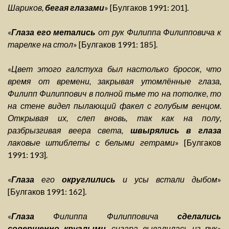
Шариков,
бегая глазами
» [Булгаков 1991: 201].
«
Глаза его метались
от рук Филиппа Филипповича к
тарелке на стол
» [Булгаков 1991: 185].
«
Цвет этого галстуха был настолько бросок, что
время от времени, закрывая утомлённые глаза,
Филипп Филиппович в полной тьме то на потолке, то
на стене видел пылающий факел с голубым венцом.
Открывая их, слеп вновь, так как на полу,
разбрызгивая веера света,
швырялись в глаза
лаковые штиблеты с белыми гетрами
» [Булгаков
1991: 193].
«
Глаза
его
округлились
и усы встали дыбом
»
[Булгаков 1991: 162].
«
Глаза
Филиппа Филипповича
сделались
совершенно круглыми
, сигара вывалилась из рук
»