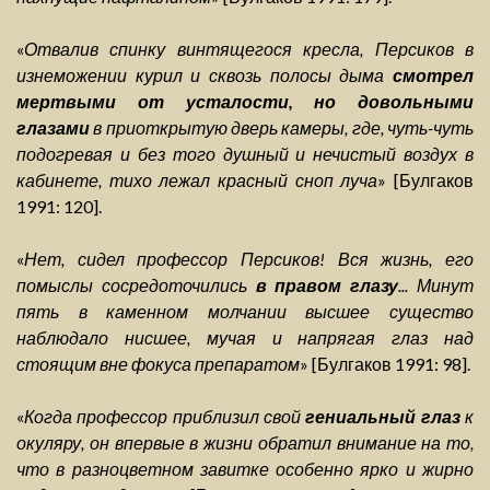
«
Отвалив спинку винтящегося кресла, Персиков в
изнеможении курил и сквозь полосы дыма
смотрел
мертвыми от усталости, но довольными
глазами
в приоткрытую дверь камеры, где, чуть-чуть
подогревая и без того душный и нечистый воздух в
кабинете, тихо лежал красный сноп луча
» [Булгаков
1991: 120].
«
Нет, сидел профессор Персиков! Вся жизнь, его
помыслы сосредоточились
в правом глазу
... Минут
пять в каменном молчании высшее существо
наблюдало нисшее, мучая и напрягая глаз над
стоящим вне фокуса препаратом
» [Булгаков 1991: 98].
«
Когда профессор приблизил свой
гениальный глаз
к
окуляру, он впервые в жизни обратил внимание на то,
что в разноцветном завитке особенно ярко и жирно