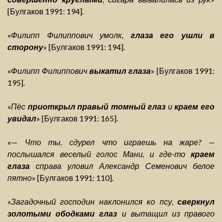
[Булгаков 1991: 194].
«
Филипп Филиппович умолк,
глаза его ушли в
сторону
» [Булгаков 1991: 194].
«
Филипп Филиппович
выкатил глаза
» [Булгаков 1991:
195].
«
Пёс
приоткрыл правый томный глаз
и
краем его
увидал
» [Булгаков 1991: 165].
«—
Что ты, сдурел что играешь на жаре? —
послышался веселый голос Мани, и где-то
краем
глаза
справа уловил Александр Семенович белое
пятно
» [Булгаков 1991: 110].
«
Загадочный господин наклонился ко псу,
сверкнул
золотыми ободками глаз
и вытащил из правого