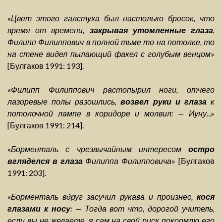
«
Цвет этого галстуха был настолько бросок, что
время от времени,
закрывая утомленные глаза
,
Филипп Филиппович в полной тьме то на потолке, то
на стене видел пылающий факел с голубым венцом
»
[Булгаков 1991: 193].
«
Филипп Филиппович растопырил ноги, отчего
лазоревые полы разошлись,
возвел руки и глаза
к
потолочной лампе в коридоре и молвил: — Иуну
...»
[Булгаков 1991: 214].
«
Борменталь с чрезвычайным интересом
остро
вгляделся в глаза
Филиппа Филипповича
» [Булгаков
1991: 203].
«
Борменталь вдруг засучил рукава и произнес,
кося
глазами к носу
: — Тогда вот что, дорогой учитель,
если вы не желаете, я сам на свой риск покормлю его