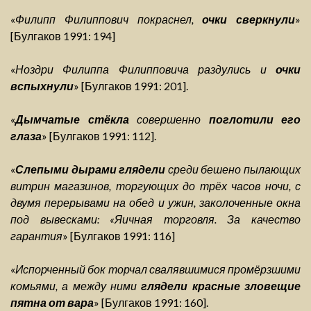
«
Филипп Филиппович покраснел,
очки сверкнули
»
[Булгаков 1991: 194]
«
Ноздри Филиппа Филипповича раздулись и
очки
вспыхнули
» [Булгаков 1991: 201].
«
Дымчатые стёкла
совершенно
поглотили его
глаза
» [Булгаков 1991: 112].
«
Слепыми дырами глядели
среди бешено пылающих
витрин магазинов, торгующих до трёх часов ночи, с
двумя перерывами на обед и ужин, заколоченные окна
под вывесками: «Яичная торговля. За качество
гарантия
» [Булгаков 1991: 116]
«
Испорченный бок торчал свалявшимися промёрзшими
комьями, а между ними
глядели красные зловещие
пятна от вара
» [Булгаков 1991: 160].