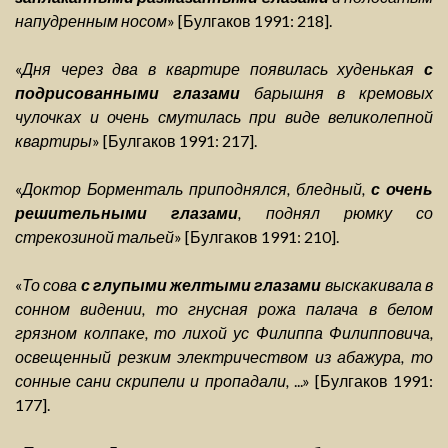
напудренным носом
» [Булгаков 1991: 218].
«
Дня через два в квартире появилась худенькая
с
подрисованными глазами
барышня в кремовых
чулочках и очень смутилась при виде великолепной
квартиры
» [Булгаков 1991: 217].
«
Доктор Борменталь приподнялся, бледный,
с очень
решительными глазами
, поднял рюмку со
стрекозиной тальей
» [Булгаков 1991: 210].
«
То сова
с глупыми желтыми глазами
выскакивала в
сонном видении, то гнусная рожа палача в белом
грязном колпаке, то лихой ус Филиппа Филипповича,
освещенный резким электричеством из абажура, то
сонные сани скрипели и пропадали,
...» [Булгаков 1991:
177].