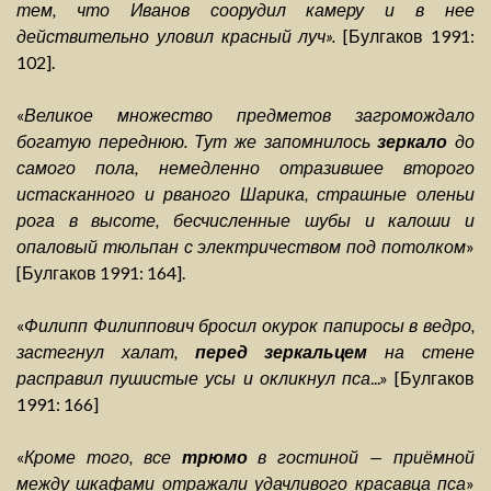
тем, что Иванов соорудил камеру и в нее
действительно уловил красный луч».
[Булгаков 1991:
102].
«
Великое множество предметов загромождало
богатую переднюю. Тут же запомнилось
зеркало
до
самого пола, немедленно отразившее второго
истасканного и рваного Шарика, страшные оленьи
рога в высоте, бесчисленные шубы и калоши и
опаловый тюльпан с электричеством под потолком
»
[Булгаков 1991: 164].
«
Филипп Филиппович бросил окурок папиросы в ведро,
застегнул халат,
перед зеркальцем
на стене
расправил пушистые усы и окликнул пса
...» [Булгаков
1991: 166]
«
Кроме того, все
трюмо
в гостиной — приёмной
между шкафами отражали удачливого красавца пса
»