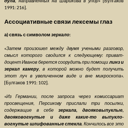
дула
, направленных на Шарикова в упор
» [Булгаков
1991: 216].
Ассоциативные связи лексемы глаз
а) связь с символом
зеркало
:
«
Затем произошел между двумя учеными разговор,
смысл которого сводился к следующему: приват-
доцент Иванов берется соорудить при помощи
линз и
зеркал камеру
, в которой можно будет получить
этот луч в увеличенном виде и вне микроскопа».
[Булгаков 1991: 102].
«
Из Германии, после запроса через комиссариат
просвещения, Персикову прислали три посылки,
содержащие в себе
зеркала, двояковыпуклые,
двояковогнутые и даже какие-то выпукло-
вогнутые шлифованные стекла
. Кончилось все это