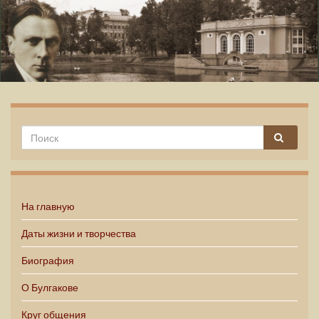
Михаил Булгаков
На главную
Даты жизни и творчества
Биография
О Булгакове
Круг общения