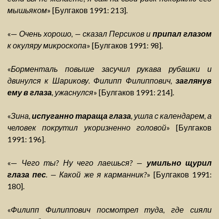
мышьяком
» [Булгаков 1991: 213].
«—
Очень хорошо, — сказал Персиков и
припал глазом
к окуляру микроскопа
» [Булгаков 1991: 98].
«
Борменталь повыше засучил рукава рубашки и
двинулся к Шарикову. Филипп Филиппович,
заглянув
ему в глаза
, ужаснулся
» [Булгаков 1991: 214].
«
Зина,
испуганно тараща глаза
, ушла с календарем, а
человек покрутил укоризненно головой
» [Булгаков
1991: 196].
«—
Чего ты? Ну чего лаешься? —
умильно щурил
глаза пес
. — Какой же я карманник?
» [Булгаков 1991:
180].
«
Филипп Филиппович посмотрел туда, где сияли