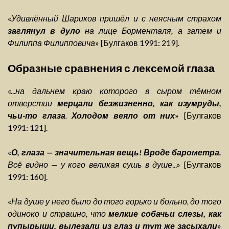
«
Удивлённый Шариков пришёл и с неясным страхом
заглянул в дуло
на лице Борменталя, а затем и
Филиппа Филипповича
» [Булгаков 1991: 219].
Образные сравнения с лексемой глаза
«...
на дальнем краю которого в сыром тёмном
отверстии
мерцали безжизненно, как изумруды,
чьи-то глаза
.
Холодом веяло от них
» [Булгаков
1991: 121].
«
О, глаза — значительная вещь! Вроде барометра.
Всё видно — у кого великая сушь в душе
...» [Булгаков
1991: 160].
«
На душе у него было до того горько и больно, до того
одиноко и страшно, что
мелкие собачьи слезы, как
пупырыши, вылезали из глаз и тут же засыхали
»