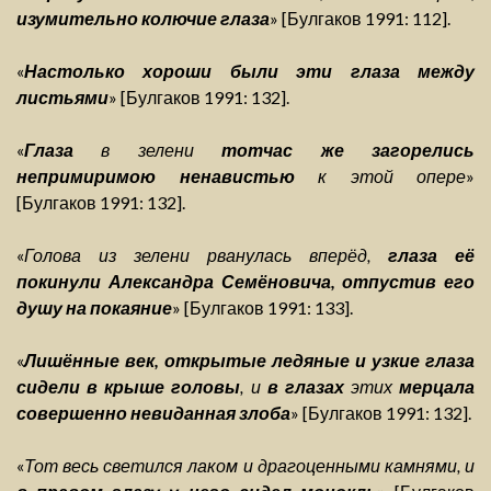
изумительно колючие глаза
» [Булгаков 1991: 112].
«
Настолько хороши были эти глаза между
листьями
» [Булгаков 1991: 132].
«
Глаза
в зелени
тотчас же загорелись
непримиримою ненавистью
к этой опере
»
[Булгаков 1991: 132].
«
Голова из зелени рванулась вперёд,
глаза её
покинули Александра Семёновича, отпустив его
душу на покаяние
» [Булгаков 1991: 133].
«
Лишённые век, открытые ледяные и узкие глаза
сидели в крыше головы
, и
в глазах
этих
мерцала
совершенно невиданная злоба
» [Булгаков 1991: 132].
«
Тот весь светился лаком и драгоценными камнями, и