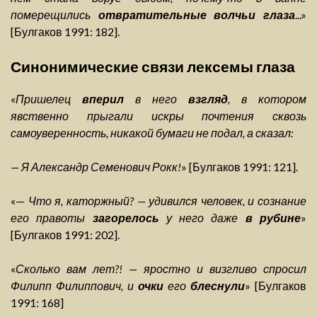
померещились
отвратительные волчьи глаза
...»
[Булгаков 1991: 182].
Синонимические связи лексемы глаза
«
Пришелец
вперил
в него
взгляд
, в котором
явственно прыгали искры почтения сквозь
самоуверенность, никакой бумаги не подал, а сказал:
— Я Александр Семенович Рокк!
» [Булгаков 1991: 121].
«—
Что я, каторжный? — удивился человек, и сознание
его правоты
загорелось
у него даже
в рубине
»
[Булгаков 1991: 202].
«
Сколько вам лет?! — яростно и визгливо спросил
Филипп Филиппович, и
очки
его
блеснули
» [Булгаков
1991: 168]